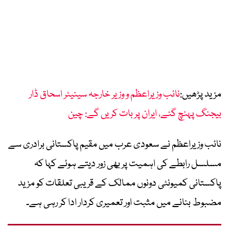
مزید پڑھیں:
نائب وزیراعظم و وزیر خارجہ سینیٹر اسحاق ڈار
بیجنگ پہنچ گئے، ایران پر بات کریں گے: چین
نائب وزیراعظم نے سعودی عرب میں مقیم پاکستانی برادری سے
مسلسل رابطے کی اہمیت پر بھی زور دیتے ہوئے کہا کہ
پاکستانی کمیونٹی دونوں ممالک کے قریبی تعلقات کو مزید
مضبوط بنانے میں مثبت اور تعمیری کردار ادا کر رہی ہے۔