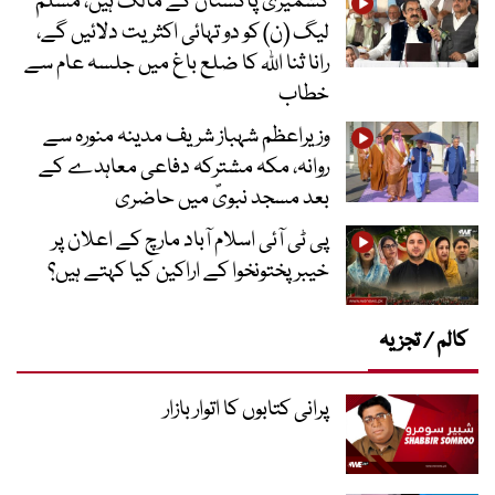
کشمیری پاکستان کے مالک ہیں، مسلم
لیگ (ن) کو دو تہائی اکثریت دلائیں گے،
رانا ثنا اللہ کا ضلع باغ میں جلسہ عام سے
خطاب
وزیراعظم شہباز شریف مدینہ منورہ سے
روانہ، مکہ مشترکہ دفاعی معاہدے کے
بعد مسجد نبویؐ میں حاضری
پی ٹی آئی اسلام آباد مارچ کے اعلان پر
خیبر پختونخوا کے اراکین کیا کہتے ہیں؟
کالم / تجزیہ
پرانی کتابوں کا اتوار بازار