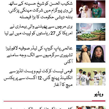
شکیب الحسن کو شیخ حسینہ کے ساتھ
ٹی وی پروگرام میں شرکت مہنگی پڑگئی،
بنلہ دیشی حکومت کا بڑا فیصلہ
ہری مرچوں سے پھیلنے والی بیماری نے
امریکا کی 27 ریاستوں کو لپیٹ میں لے لیا
عالمی پاپ گروپ کی لیڈر صوفیہ لافورٹیزا
تشہیری سرگرمیوں سے الگ، وجہ سامنے
آگئی
قومی ٹیسٹ کرکٹ ٹیم ویسٹ انڈیز سے
انگلینڈ پہنچ گئی، 12 اگست سے پریکٹس
میچ کا آغاز
ویڈیو