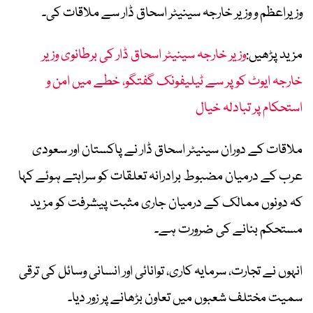
وزیراعظم و وزیر خارجہ سینیٹر اسحاق ڈار سے ملاقات کی۔
مزید پڑھیں:
وزیر خارجہ سینیٹر اسحاق ڈار کی برطانوی وزیر
خارجہ ایوٹ کوپر سے ٹیلیفونک گفتگو، خطے میں امن و
استحکام پر تبادلہ خیال
ملاقات کے دوران سینیٹر اسحاق ڈار نے پاکستان اور سعودی
عرب کے درمیان مضبوط برادرانہ تعلقات کو سراہتے ہوئے کہا
کہ دونوں ممالک کے درمیان جاری مثبت پیشرفت کو مزید
مستحکم بنانے کی ضرورت ہے۔
انہوں نے تجارت، سرمایہ کاری، توانائی اور انسانی وسائل کی ترقی
سمیت مختلف شعبوں میں تعاون بڑھانے پر زور دیا۔