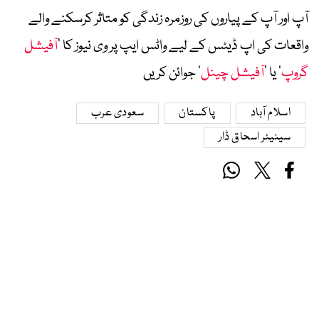
آپ اور آپ کے پیاروں کی روزمرہ زندگی کو متاثر کرسکنے والے
واقعات کی اپ ڈیٹس کے لیے واٹس ایپ پر وی نیوز کا ’
آفیشل
گروپ
‘ یا ’
آفیشل چینل
‘ جوائن کریں
اسلام آباد
پاکستان
سعودی عرب
سینیٹر اسحاق ڈار