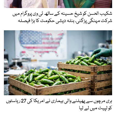
شکیب الحسن کو شیخ حسینہ کے ساتھ ٹی وی پروگرام میں
شرکت مہنگی پڑگئی، بنلہ دیشی حکومت کا بڑا فیصلہ
ہری مرچوں سے پھیلنے والی بیماری نے امریکا کی 27 ریاستوں
کو لپیٹ میں لے لیا