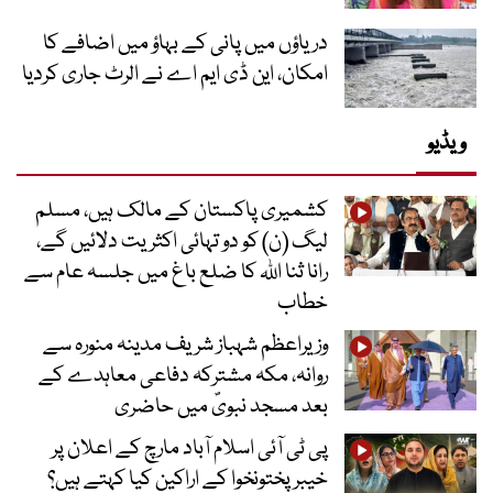
دریاؤں میں پانی کے بہاؤ میں اضافے کا
امکان، این ڈی ایم اے نے الرٹ جاری کردیا
ویڈیو
کشمیری پاکستان کے مالک ہیں، مسلم
لیگ (ن) کو دو تہائی اکثریت دلائیں گے،
رانا ثنا اللہ کا ضلع باغ میں جلسہ عام سے
خطاب
وزیراعظم شہباز شریف مدینہ منورہ سے
روانہ، مکہ مشترکہ دفاعی معاہدے کے
بعد مسجد نبویؐ میں حاضری
پی ٹی آئی اسلام آباد مارچ کے اعلان پر
خیبر پختونخوا کے اراکین کیا کہتے ہیں؟