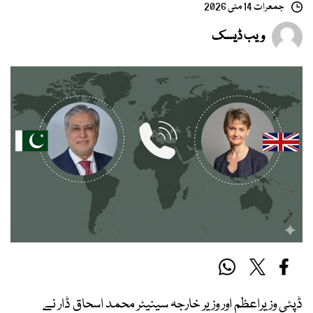
جمعرات 14 مئی 2026
ویب ڈیسک
ڈپٹی وزیراعظم اور وزیر خارجہ سینیٹر محمد اسحاق ڈار نے