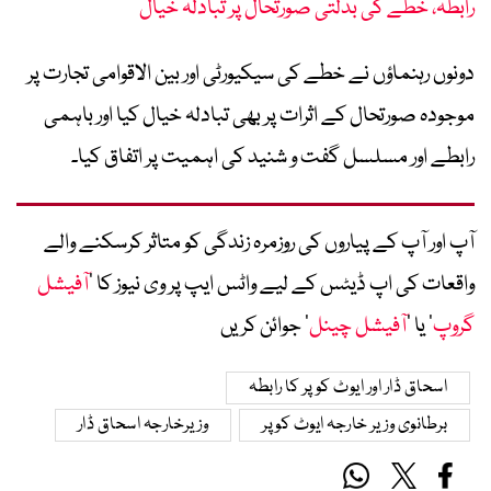
رابطہ، خطے کی بدلتی صورتحال پر تبادلہ خیال
دونوں رہنماؤں نے خطے کی سیکیورٹی اور بین الاقوامی تجارت پر
موجودہ صورتحال کے اثرات پر بھی تبادلہ خیال کیا اور باہمی
رابطے اور مسلسل گفت و شنید کی اہمیت پر اتفاق کیا۔
آپ اور آپ کے پیاروں کی روزمرہ زندگی کو متاثر کرسکنے والے
واقعات کی اپ ڈیٹس کے لیے واٹس ایپ پر وی نیوز کا ’
آفیشل
گروپ
‘ یا ’
آفیشل چینل
‘ جوائن کریں
اسحاق ڈار اور ایوٹ کوپر کا رابطہ
برطانوی وزیر خارجہ ایوٹ کوپر
وزیرخارجہ اسحاق ڈار