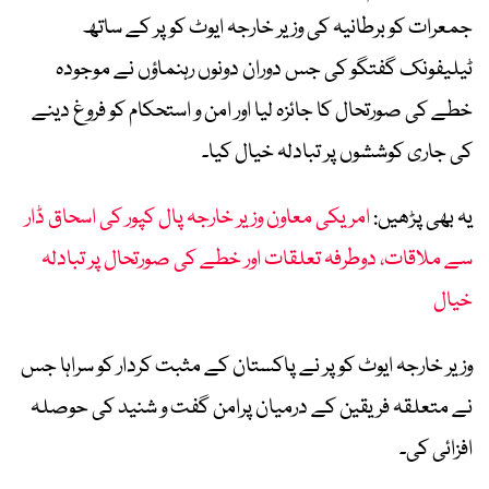
جمعرات کو برطانیہ کی وزیر خارجہ ایوٹ کوپر کے ساتھ
ٹیلیفونک گفتگو کی جس دوران دونوں رہنماؤں نے موجودہ
خطے کی صورتحال کا جائزہ لیا اور امن و استحکام کو فروغ دینے
کی جاری کوششوں پر تبادلہ خیال کیا۔
یہ بھی پڑھیں:
امریکی معاون وزیر خارجہ پال کپور کی اسحاق ڈار
سے ملاقات، دوطرفہ تعلقات اور خطے کی صورتحال پر تبادلہ
خیال
وزیر خارجہ ایوٹ کوپر نے پاکستان کے مثبت کردار کو سراہا جس
نے متعلقہ فریقین کے درمیان پرامن گفت و شنید کی حوصلہ
افزائی کی۔