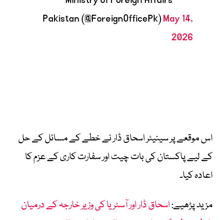
Pakistan (@ForeignOfficePk)
May 14,
2026
اس موقعے پر سینیٹر اسحاق ڈار نے خطے کے مسائل کے حل
کے لیے پاکستان کی بات چیت اور سفارت کاری کے عزم کا
اعادہ کیا۔
مزید پڑھیے:
اسحاق ڈار اور آسٹریا کی وزیر خارجہ کے درمیان