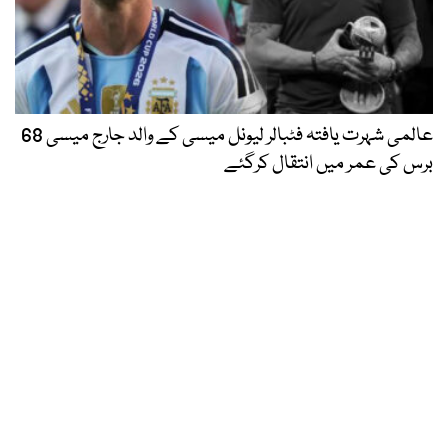
عالمی شہرت یافتہ فٹبالر لیونل میسی کے والد جارج میسی 68
برس کی عمر میں انتقال کرگئے