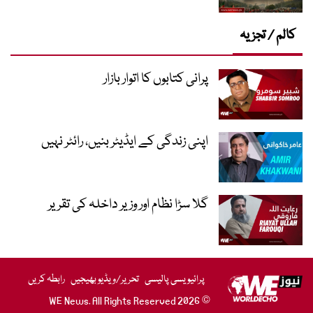
کالم / تجزیہ
پرانی کتابوں کا اتوار بازار
اپنی زندگی کے ایڈیٹر بنیں، رائٹر نہیں
گلا سڑا نظام اور وزیر داخلہ کی تقریر
پرائیویسی پالیسی
تحریر/ویڈیو بھیجیں
رابطہ کریں
© 2026 WE News. All Rights Reserved