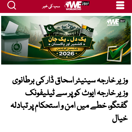
سب کی خبر
وزیر خارجہ سینیٹر اسحاق ڈار کی برطانوی
وزیر خارجہ ایوٹ کوپر سے ٹیلیفونک
گفتگو، خطے میں امن و استحکام پر تبادلہ
خیال