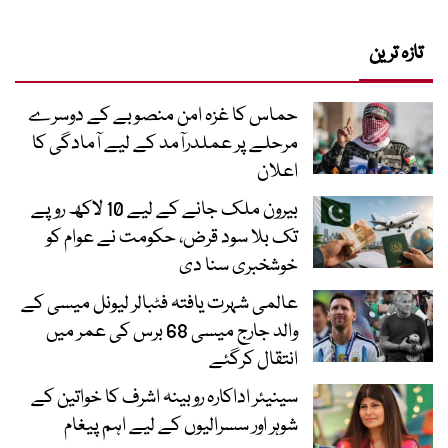
تازہ ترین
حماس کا غزہ امن منصوبے کے دوسرے
مرحلے پر عملدرآمد کے لیے آمادگی کا
اعلان
بیرون ملک جانے کے لیے 10 لاکھ روپے
تک بلا سود قرض، حکومت نے عوام کو
خوشخبری سنا دی
عالمی شہرت یافتہ فٹبالر لیونل میسی کے
والد جارج میسی 68 برس کی عمر میں
انتقال کرگئے
سینیئر اداکارہ روبینہ اشرف کا خواتین کے
شوہر اور سسرالیوں کے لیے اہم پیغام