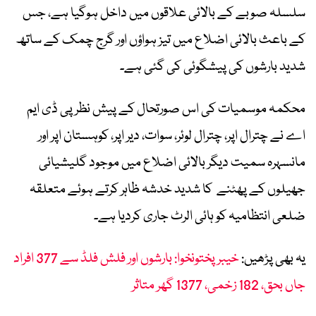
سلسلہ صوبے کے بالائی علاقوں میں داخل ہوگیا ہے، جس
کے باعث بالائی اضلاع میں تیز ہواؤں اور گرج چمک کے ساتھ
شدید بارشوں کی پیشگوئی کی گئی ہے۔
محکمہ موسمیات کی اس صورتحال کے پیش نظر پی ڈی ایم
اے نے چترال اپر، چترال لوئر، سوات، دیر اپر، کوہستان اپر اور
مانسہرہ سمیت دیگر بالائی اضلاع میں موجود گلیشیائی
جھیلوں کے پھٹنے کا شدید خدشہ ظاہر کرتے ہوئے متعلقہ
ضلعی انتظامیہ کو ہائی الرٹ جاری کردیا ہے۔
یہ بھی پڑھیں:
خیبر پختونخوا: بارشوں اور فلش فلڈ سے 377 افراد
جاں بحق، 182 زخمی، 1377 گھر متاثر