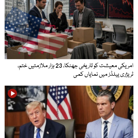
امریکی معیشت کو تاریخی جھٹکا، 23 ہزار ملازمتیں ختم،
ٹریژری ییلڈز میں نمایاں کمی