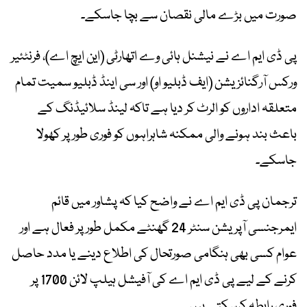
صورت میں بڑے مالی نقصان سے بچا جاسکے۔
پی ڈی ایم اے نے نیشنل ہائی وے اتھارٹی (این ایچ اے)، فرنٹئیر
ورکس آرگنائزیشن (ایف ڈبلیو او) اور سی اینڈ ڈبلیو سمیت تمام
متعلقہ اداروں کو الرٹ کر دیا ہے تاکہ لینڈ سلائیڈنگ کے
باعث بند ہونے والی ممکنہ شاہراہوں کو فوری طور پر کھولا
جاسکے۔
ترجمان پی ڈی ایم اے نے واضح کیا کہ پشاور میں قائم
ایمرجنسی آپریشن سنٹر 24 گھنٹے مکمل طور پر فعال ہے اور
عوام کسی بھی ہنگامی صورتحال کی اطلاع دینے یا مدد حاصل
کرنے کے لیے پی ڈی ایم اے کی آفیشل ہیلپ لائن 1700 پر
فوری رابطہ کرسکتے ہیں۔