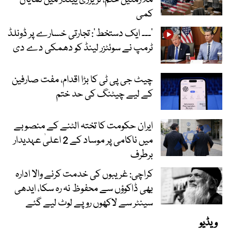
کمی
’۔۔۔ ایک دستخط‘: تجارتی خسارے پر ڈونلڈ
ٹرمپ نے سوئٹزر لینڈ کو دھمکی دے دی
چیٹ جی پی ٹی کا بڑا اقدام، مفت صارفین
کے لیے چیٹنگ کی حد ختم
ایران حکومت کا تختہ الٹنے کے منصوبے
میں ناکامی پر موساد کے 2 اعلیٰ عہدیدار
برطرف
کراچی: غریبوں کی خدمت کرنے والا ادارہ
بھی ڈاکوؤں سے محفوظ نہ رہ سکا، ایدھی
سینٹر سے لاکھوں روپے لوٹ لیے گئے
ویڈیو