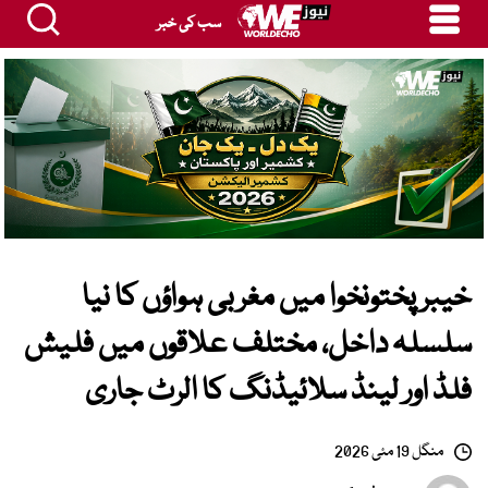
سب کی خبر
خیبر پختونخوا میں مغربی ہواؤں کا نیا
سلسلہ داخل، مختلف علاقوں میں فلیش
فلڈ اور لینڈ سلائیڈنگ کا الرٹ جاری
منگل 19 مئی 2026