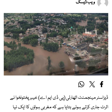
ویب ڈیسک
ڈیزاسٹر مینجمنٹ اتھارٹی (پی ڈی ایم اے) خیبر پختونخوا نے
الرٹ جاری کرتے ہوئے بتایا ہے کہ مغربی ہواؤں کا ایک نیا