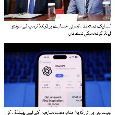
’۔۔۔ ایک دستخط‘: تجارتی خسارے پر ڈونلڈ ٹرمپ نے سوئٹزر
لینڈ کو دھمکی دے دی
چیٹ جی پی ٹی کا بڑا اقدام، مفت صارفین کے لیے چیٹنگ کی