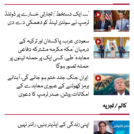
’۔۔۔ ایک دستخط‘: تجارتی خسارے پر ڈونلڈ
ٹرمپ نے سوئٹزر لینڈ کو دھمکی دے دی
سعودی عرب، پاکستان اور ترکیہ کے
درمیان ’مکہ مکرمہ مشترکہ دفاعی
معاہدہ‘ طے، کسی ایک پر حملہ تینوں پر
حملہ تصور ہوگا
ایران جنگ جلد ختم ہو جائے گی، آبنائے
ہرمز کھولنے کے عبوری معاہدے کے
امکانات روشن، صدر ٹرمپ کا دعویٰ
کالم / تجزیہ
اپنی زندگی کے ایڈیٹر بنیں، رائٹر نہیں