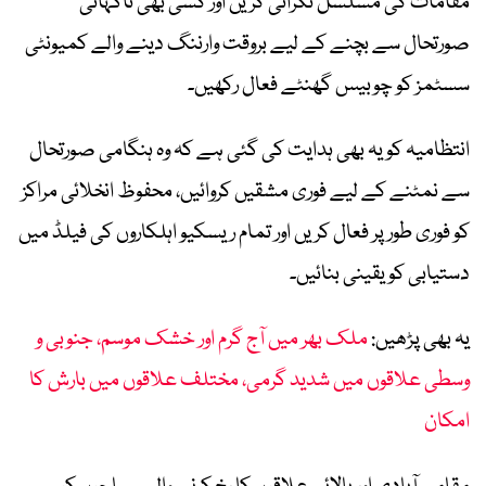
مقامات کی مسلسل نگرانی کریں اور کسی بھی ناگہانی
صورتحال سے بچنے کے لیے بروقت وارننگ دینے والے کمیونٹی
سسٹمز کو چوبیس گھنٹے فعال رکھیں۔
انتظامیہ کو یہ بھی ہدایت کی گئی ہے کہ وہ ہنگامی صورتحال
سے نمٹنے کے لیے فوری مشقیں کروائیں، محفوظ انخلائی مراکز
کو فوری طور پر فعال کریں اور تمام ریسکیو اہلکاروں کی فیلڈ میں
دستیابی کو یقینی بنائیں۔
یہ بھی پڑھیں:
ملک بھر میں آج گرم اور خشک موسم، جنوبی و
وسطی علاقوں میں شدید گرمی، مختلف علاقوں میں بارش کا
امکان