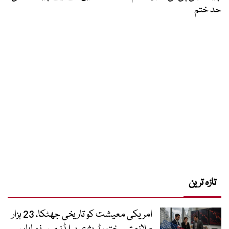
حد ختم
تازہ ترین
امریکی معیشت کو تاریخی جھٹکا، 23 ہزار
ملازمتیں ختم، ٹریژری ییلڈز میں نمایاں