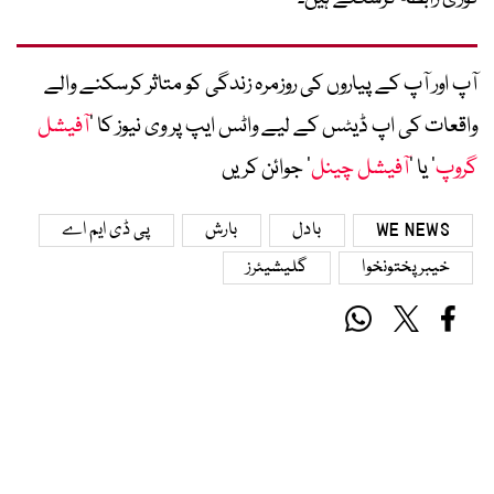
آپ اور آپ کے پیاروں کی روزمرہ زندگی کو متاثر کرسکنے والے
واقعات کی اپ ڈیٹس کے لیے واٹس ایپ پر وی نیوز کا ’
آفیشل
گروپ
‘ یا ’
آفیشل چینل
‘ جوائن کریں
WE NEWS
بادل
بارش
پی ڈی ایم اے
خیبرپختونخوا
گلیشیئرز