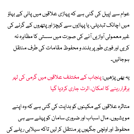
عوام سے اپیل کی گئی ہے کہ پہاڑی علاقوں میں پانی کے بہاؤ
میں اچانک تبدیلی، یا پہاڑوں سے کیچڑ اور پتھروں کے گرنے کی
غیر معمولی آوازیں آنے کی صورت میں سستی کا مظاہرہ نہ
کریں اور فوری طور پر بلند و محفوظ مقامات کی طرف منتقل
ہوجائیں۔
یہ بھی پڑھیں:
پنجاب کے مختلف علاقوں میں گرمی کی لہر
برقرار رہنے کا امکان، الرٹ جاری کردیا گیا
متاثرہ علاقوں کے مکینوں کو ہدایت کی گئی ہے کہ وہ اپنے
مویشیوں، مال اسباب اور ضروری سامان کو پہلے سے ہی
محفوظ اور اونچی جگہوں پر منتقل کر لیں تاکہ سیلابی ریلے کی