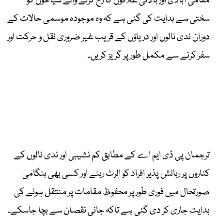
مقامی آبادی اور بالائی علاقوں کا رخ کرنے والے سیاحوں کو
سختی سے ہدایت کی گئی ہے کہ وہ موجودہ موسمی حالات کے
دوران ندی نالوں اور دریاؤں کے قریب غیر ضروری نقل و حرکت اور
سفر کرنے سے مکمل طور پر گریز کریں۔
ترجمان پی ڈی ایم اے کے مطابق کم نشیبی اور ندی نالوں کے
کناروں پر رہائش پذیر افراد کو الرٹ رہنے اور کسی بھی ہنگامی
صورتحال میں فوری طور پر محفوظ مقامات پر منتقل ہونے کی
ہدایت جاری کر دی گئی ہے تاکہ جانی نقصان سے بچا جاسکے۔