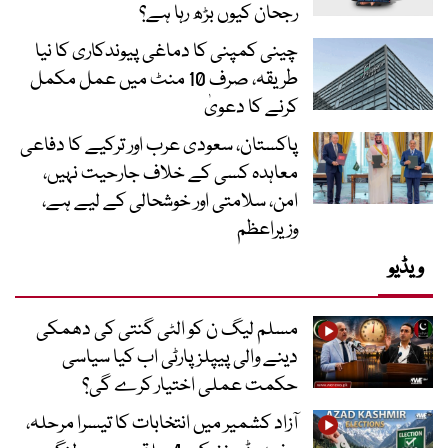
رجحان کیوں بڑھ رہا ہے؟
چینی کمپنی کا دماغی پیوندکاری کا نیا
طریقہ، صرف 10 منٹ میں عمل مکمل
کرنے کا دعویٰ
پاکستان، سعودی عرب اور ترکیے کا دفاعی
معاہدہ کسی کے خلاف جارحیت نہیں،
امن، سلامتی اور خوشحالی کے لیے ہے،
وزیراعظم
ویڈیو
مسلم لیگ ن کو الٹی گنتی کی دھمکی
دینے والی پیپلز پارٹی اب کیا سیاسی
حکمت عملی اختیار کرے گی؟
آزاد کشمیر میں انتخابات کا تیسرا مرحلہ،