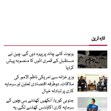
تازہ ترین
روبوٹ کتے چاند پر پہرہ دیں گے، چین نے
مستقبل کے قمری اڈوں کا منصوبہ پیش
کردیا
وزیر خزانہ سے امریکی ناظم الامور کی
ملاقات، دوطرفہ اقتصادی تعاون اور سرمایہ
کاری پر تبادلہ خیال
جنوبی کوریا: آنکھیں کھلتے ہی بچوں کے
سرمایہ کاری اکاؤنٹس کھلنے لگے، یہ