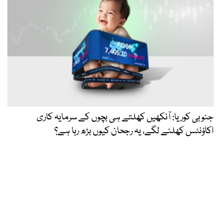
جنوبی کوریا: آنکھیں کھلتے ہی بچوں کے سرمایہ کاری
اکاؤنٹس کھلنے لگے، یہ رجحان کیوں بڑھ رہا ہے؟