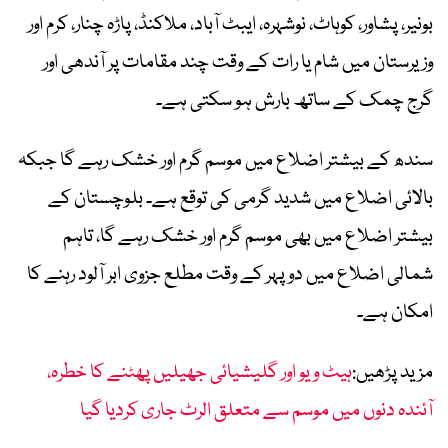
بونیر، پشاور، کوہاٹ، نوشہرہ، ایبٹ آباد، ملاکنڈ، پاڑہ چنار، کرم اور
وزیرستان میں شام یا رات کے وقت چند مقامات پر آندھی اور
گرج چمک کے ساتھ بارش ہو سکتی ہے۔
سندھ کے بیشتر اضلاع میں موسم گرم اور خشک رہے گا جبکہ
بالائی اضلاع میں شدید گرمی کی توقع ہے۔ بلوچستان کے
بیشتر اضلاع میں بھی موسم گرم اور خشک رہے گا، تاہم
شمالی اضلاع میں دوپہر کے وقت مطلع جزوی ابر آلود رہنے کا
امکان ہے۔
مزید پڑھیں:
ہیٹ ویو اور گلیشیائی جھیلیں پھٹنے کا خطرہ،
آئندہ دنوں میں موسم سے متعلق الرٹ جاری کردیا گیا