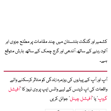
کشمیر اور گلگت بلتستان میں چند مقامات پر مطلع جزوی ابر
آلود رہنے کے ساتھ آندھی اور گرج چمک کے ساتھ بارش متوقع
ہے۔
آپ اور آپ کے پیاروں کی روزمرہ زندگی کو متاثر کرسکنے والے
واقعات کی اپ ڈیٹس کے لیے واٹس ایپ پر وی نیوز کا ’
آفیشل
گروپ
‘ یا ’
آفیشل چینل
‘ جوائن کریں