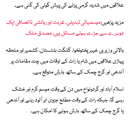
علاقوں میں شدید گرمی پڑنے کی پیش گوئی کی گئی ہے۔
مزید پڑھیں:
موسمیاتی تبدیلی، غربت اور رہائشی ناانصافی ایک
دوسرے سے جڑے ہوئے مسائل ہیں، مصدق ملک
بالائی و زیریں خیبرپختونخوا، گلگت بلتستان، کشمیر اور ملحقہ
پہاڑی علاقوں میں شام یا رات کے اوقات میں چند مقامات پر
آندھی اور گرج چمک کے ساتھ بارش متوقع ہے۔
اسلام آباد اور گردونواح میں دن کے وقت موسم گرم اور خشک
رہے گا، جبکہ رات کے وقت مطلع جزوی ابر آلود رہنے اور آندھی
یا گرج چمک کے ساتھ بارش ہونے کا امکان ہے۔