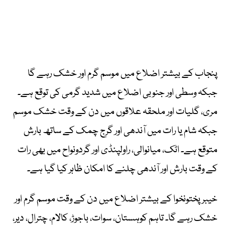
پنجاب کے بیشتر اضلاع میں موسم گرم اور خشک رہے گا
جبکہ وسطی اور جنوبی اضلاع میں شدید گرمی کی توقع ہے۔
مری، گلیات اور ملحقہ علاقوں میں دن کے وقت خشک موسم
جبکہ شام یا رات میں آندھی اور گرج چمک کے ساتھ بارش
متوقع ہے۔ اٹک، میانوالی، راولپنڈی اور گردونواح میں بھی رات
کے وقت بارش اور آندھی چلنے کا امکان ظاہر کیا گیا ہے۔
خیبرپختونخوا کے بیشتر اضلاع میں دن کے وقت موسم گرم اور
خشک رہے گا۔ تاہم کوہستان، سوات، باجوڑ، کالام، چترال، دیر،