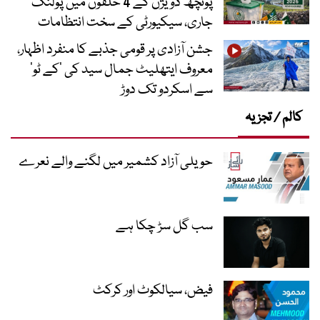
پونچھ ڈویژن کے 4 حلقوں میں پولنگ
جاری، سیکیورٹی کے سخت انتظامات
جشن آزادی پر قومی جذبے کا منفرد اظہار،
معروف ایتھلیٹ جمال سید کی ’کے ٹو‘
سے اسکردو تک دوڑ
کالم / تجزیہ
حویلی آزاد کشمیر میں لگنے والے نعرے
سب گل سڑ چکا ہے
فیض، سیالکوٹ اور کرکٹ