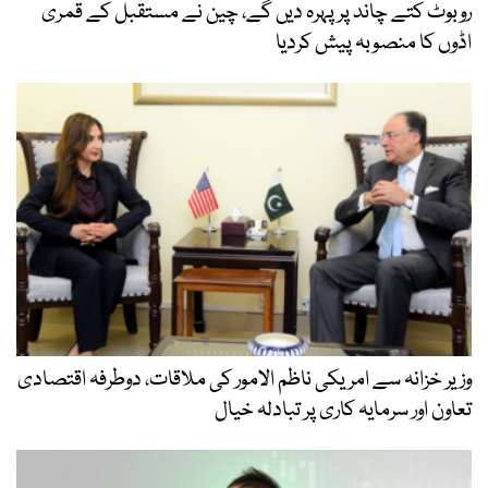
روبوٹ کتے چاند پر پہرہ دیں گے، چین نے مستقبل کے قمری
اڈوں کا منصوبہ پیش کردیا
وزیر خزانہ سے امریکی ناظم الامور کی ملاقات، دوطرفہ اقتصادی
تعاون اور سرمایہ کاری پر تبادلہ خیال