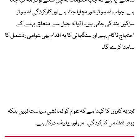
سامنے آیا ہے کہ جب حکومت نہ چل سکے تو ڈرامہ کیا جاتا
ہے، جواب نہ ہو تو شور مچایا جاتا ہے اور کارکردگی نہ ہو تو
سڑکیں بند کی جاتی ہیں۔ اڈیالہ جیل سے متعلق پہلے کے
احتجاج ناکام رہے اور سنگجانی کا یہ اقدام بھی عوامی ردعمل کا
سامنا کرے گا۔
تجزیہ کاروں کا کہنا ہے کہ عوام کو نمائشی سیاست نہیں بلکہ
بہتر انتظامی کارکردگی، امن اور ریلیف درکار ہے۔