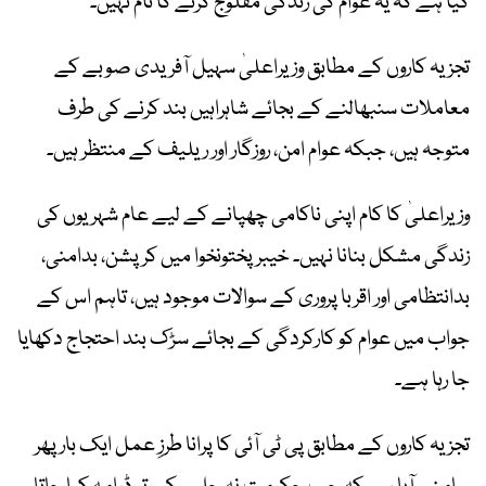
گیا ہے کہ یہ عوام کی زندگی مفلوج کرنے کا نام نہیں۔
تجزیہ کاروں کے مطابق وزیراعلیٰ سہیل آفریدی صوبے کے
معاملات سنبھالنے کے بجائے شاہراہیں بند کرنے کی طرف
متوجہ ہیں، جبکہ عوام امن، روزگار اور ریلیف کے منتظر ہیں۔
وزیراعلیٰ کا کام اپنی ناکامی چھپانے کے لیے عام شہریوں کی
زندگی مشکل بنانا نہیں۔ خیبرپختونخوا میں کرپشن، بدامنی،
بدانتظامی اور اقربا پروری کے سوالات موجود ہیں، تاہم اس کے
جواب میں عوام کو کارکردگی کے بجائے سڑک بند احتجاج دکھایا
جا رہا ہے۔
تجزیہ کاروں کے مطابق پی ٹی آئی کا پرانا طرزِ عمل ایک بار پھر