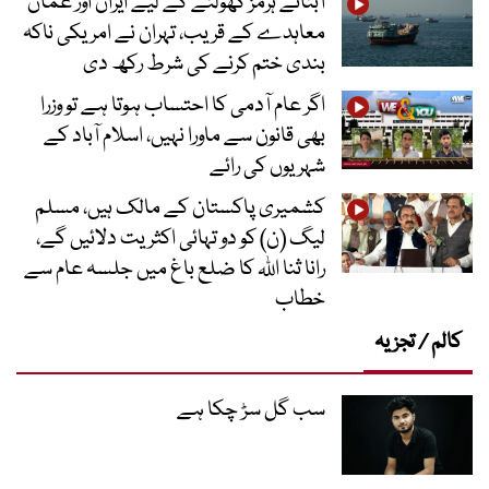
آبنائے ہرمز کھولنے کے لیے ایران اور عمان
معاہدے کے قریب، تہران نے امریکی ناکہ
بندی ختم کرنے کی شرط رکھ دی
اگر عام آدمی کا احتساب ہوتا ہے تو وزرا
بھی قانون سے ماورا نہیں، اسلام آباد کے
شہریوں کی رائے
کشمیری پاکستان کے مالک ہیں، مسلم
لیگ (ن) کو دو تہائی اکثریت دلائیں گے،
رانا ثنا اللہ کا ضلع باغ میں جلسہ عام سے
خطاب
کالم / تجزیہ
سب گل سڑ چکا ہے