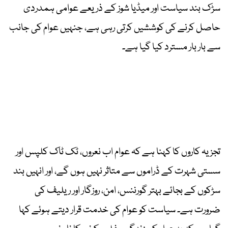
سڑک بند سیاست اور میڈیا شوز کے ذریعے عوامی ہمدردی
حاصل کرنے کی کوششیں کرتی رہی ہے، جنہیں عوام کی جانب
سے بار بار مسترد کیا گیا ہے۔
تجزیہ کاروں کا کہنا ہے کہ عوام اب نعروں، ٹک ٹاک کلپس اور
سستی شہرت کے ڈراموں سے متاثر نہیں ہوں گے، اور انہیں بند
سڑکوں کے بجائے بہتر گورننس، امن، روزگار اور ریلیف کی
ضرورت ہے۔ سیاست کو عوام کی خدمت قرار دیتے ہوئے کہا