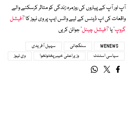
آپ اور آپ کے پیاروں کی روزمرہ زندگی کو متاثر کرسکنے والے
واقعات کی اپ ڈیٹس کے لیے واٹس ایپ پر وی نیوز کا ’
آفیشل
گروپ
‘ یا ’
آفیشل چینل
‘ جوائن کریں
WENEWS
سنگجانی
سہیل آفریدی
سیاسی اسٹنٹ
وزیراعلیٰ خیبرپختونخوا
وی نیوز