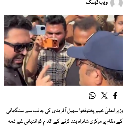
ویب ڈیسک
وزیر اعلیٰ خیبرپختونخوا سہیل آفریدی کی جانب سے سنگجانی
کے مقام پر مرکزی شاہراہ بند کرنے کے اقدام کو انتہائی غیر ذمہ