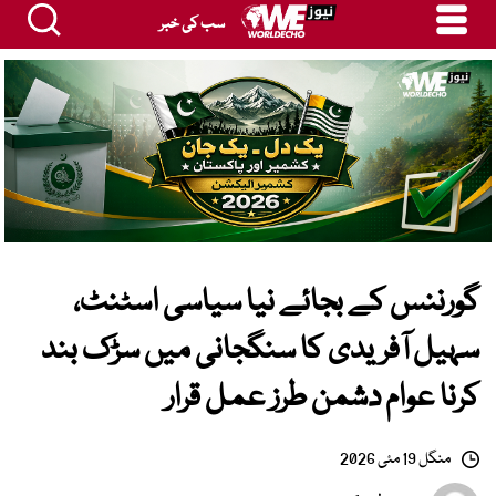
سب کی خبر
گورننس کے بجائے نیا سیاسی اسٹنٹ،
سہیل آفریدی کا سنگجانی میں سڑک بند
کرنا عوام دشمن طرز عمل قرار
منگل 19 مئی 2026