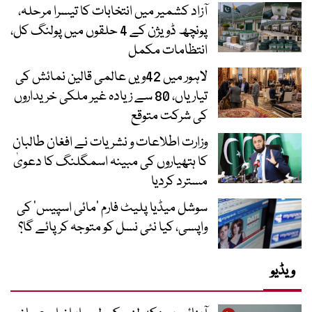
آزاد کشمیر میں انتخابات کا تیسرا مرحلہ،
پونچھ ڈویژن کے 4 حلقوں میں پولنگ کل،
انتظامات مکمل
لاہور میں 42ویں عالمی قالین نمائش کی
تیاریاں، 80 سے زیادہ غیر ملکی خریداروں
کی شرکت متوقع
وزارت اطلاعات و نشریات نے افغان طالبان
کا ہتھیاروں کی مبینہ اسمگلنگ کا دعویٰ
مسترد کردیا
سوشل میڈیا پلیٹ فارم ‘مائی اسپیس’ کی
واپسی، کیا نئی نسل کو متوجہ کر پائے گا؟
ویڈیو