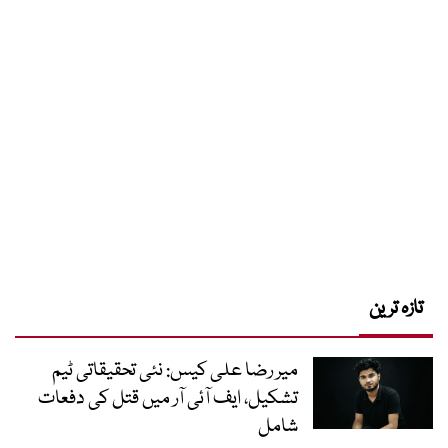
تازہ ترین
میر رضا علی کیس: نئی تحقیقاتی ٹیم
تشکیل، ایف آئی آر میں قتل کی دفعات
شامل