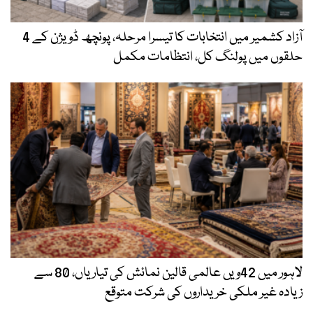
آزاد کشمیر میں انتخابات کا تیسرا مرحلہ، پونچھ ڈویژن کے 4
حلقوں میں پولنگ کل، انتظامات مکمل
لاہور میں 42ویں عالمی قالین نمائش کی تیاریاں، 80 سے
زیادہ غیر ملکی خریداروں کی شرکت متوقع