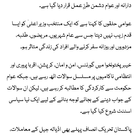
دارانہ اور عوام دشمن طرزِ عمل قرار دیا گیا ہے۔
عوامی حلقوں کا کہنا ہے کہ ایک منتخب وزیر اعلیٰ کو ایسا
قدم زیب نہیں دیتا جس سے عام شہریوں، مریضوں، طلبہ،
مزدوروں اور روزانہ سفر کرنے والے افراد کی زندگی متاثر ہو۔
خیبرپختونخوا میں گورننس، امن و امان، کرپشن، اقربا پروری اور
انتظامی ناکامیوں پر مسلسل سوالات اٹھ رہے ہیں، جبکہ عوام
حکومت سے کارکردگی کا مطالبہ کر رہے ہیں، لیکن ان سوالات
کے جواب دینے کے بجائے توجہ ہٹانے کے لیے ایک نیا سیاسی
اسٹنٹ شروع کیا گیا ہے۔
پاکستان تحریک انصاف پہلے بھی اڈیالہ جیل کے معاملات،