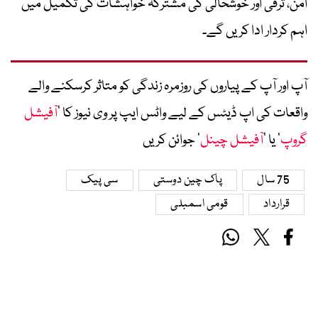
امن، ترقی اور خوشحالی کی مشترکہ خواہشات کی تکمیل میں
اہم کردار ادا کریں گے۔
آپ اور آپ کے پیاروں کی روزمرہ زندگی کو متاثر کرسکنے والے
واقعات کی اپ ڈیٹس کے لیے واٹس ایپ پر وی نیوز کا ’
آفیشل
گروپ
‘ یا ’
آفیشل چینل
‘ جوائن کریں
75 سال
پاک چین دوستی
سی پیک
قرارداد
قومی اسمبلی