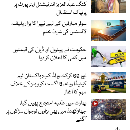
کنگ عبدالعزیز انٹرنیشنل ایئر پورٹ پر
پرتپاک استقبال
سولر صارفین کے لیے نیپرا کا بڑا ریلیف،
لائسنس کی شرط ختم
حکومت نے پیٹرول اور ڈیزل کی قیمتوں
میں کمی کا اعلان کر دیا
اوور 60 کرکٹ ورلڈ کپ: پاکستان ٹیم
کینیڈا روانہ، 9 اگست کو ویلز کے خلاف
مہم کا آغاز
بھارت میں طلبہ احتجاج پھیل گیا،
جھاڑکھنڈ میں بھی ہزاروں نوجوان سڑکوں پر
آگئے