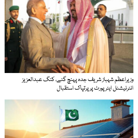
وزیراعظم شہباز شریف جدہ پہنچ گئے، کنگ عبدالعزیز
انٹرنیشنل ایئر پورٹ پر پرتپاک استقبال