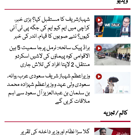
ویڈیو
شہبازشریف کا مستقبل کیا؟ بڑی خبر،
کراچی میں ایم کیو ایم کی جگہ پی ٹی آئی
کیوں؟ نئے صوبوں کا قیام، اندر کی خبر
براڈ پیک سانحہ: نرمل پرجا سمیت 5 بین
الاقوامی کوہ پیماؤں کی لاشیں اسکردو
منتقل، 2 لاپتا افراد کی تلاش جاری
وزیراعظم شہباز شریف سعودی عرب روانہ،
سعودی ولی عہد و وزیراعظم شہزادہ محمد
بن سلمان بن عبدالعزیز آل سعود سے اہم
ملاقات کریں گے
کالم / تجزیہ
گلا سڑا نظام اور وزیر داخلہ کی تقریر