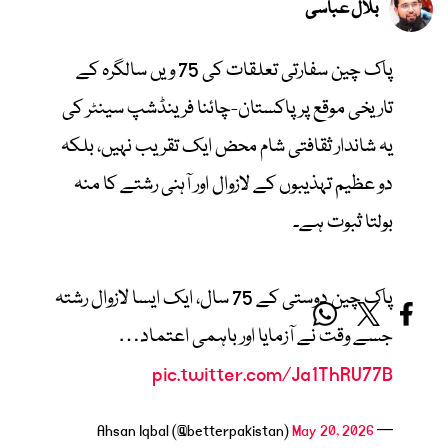
بلال عباسی
پاک چین سفارتی تعلقات کی 75 ویں سالگرہ کے
تاریخی موقع پر پاکستان-چائنا فرینڈشپ سینٹر کی
یہ شاندار ثقافتی شام محض ایک تقریب نہیں، بلکہ
دو عظیم تہذیبوں کے لازوال اور آہنی رشتے کا منہ
بولتا ثبوت ہے۔
پاک چین دوستی کے 75 سال، ایک ایسا لازوال رشتہ
جسے وقت نے آزمایا اور باہمی اعتماد…
pic.twitter.com/Ja1ThRU77B
May 20, 2026
— Ahsan Iqbal (@betterpakistan)