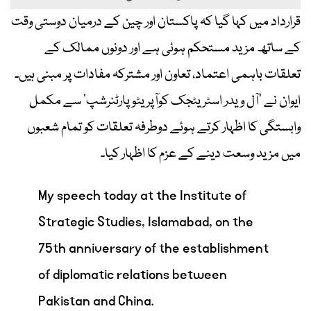
قرارداد میں کہا گیا کہ پاکستان اور چین کے درمیان دوستی وقت
کے ساتھ مزید مستحکم ہوئی ہے اور دونوں ممالک کے
تعلقات باہمی اعتماد، تعاون اور مشترکہ مفادات پر مبنی ہیں۔
ایوان نے ’آل ویدر اسٹریٹجک کوآپریٹو پارٹنرشپ‘ سے مکمل
وابستگی کا اظہار کرتے ہوئے دوطرفہ تعلقات کو تمام شعبوں
میں مزید وسعت دینے کے عزم کا اظہار کیا۔
My speech today at the Institute of
Strategic Studies, Islamabad, on the
75th anniversary of the establishment
of diplomatic relations between
Pakistan and China.