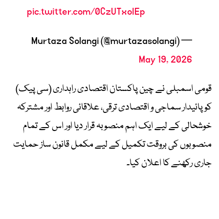
pic.twitter.com/0CzUTxoIEp
— Murtaza Solangi (@murtazasolangi)
May 19, 2026
قومی اسمبلی نے چین پاکستان اقتصادی راہداری (سی پیک)
کو پائیدار سماجی و اقتصادی ترقی، علاقائی روابط اور مشترکہ
خوشحالی کے لیے ایک اہم منصوبہ قرار دیا اور اس کے تمام
منصوبوں کی بروقت تکمیل کے لیے مکمل قانون ساز حمایت
جاری رکھنے کا اعلان کیا۔