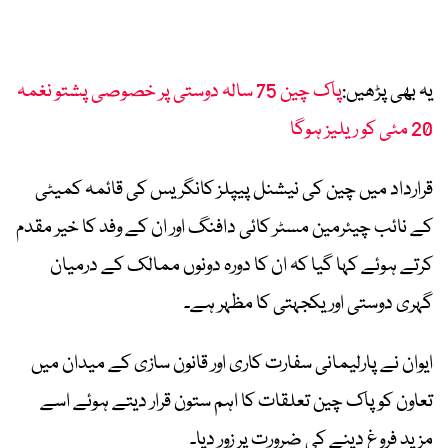
یہ بھی پڑھیں:
پاک چین 75 سالہ دوستی پر خصوصی پشتو نغمہ
20 مئی کو ریلیز ہوگا
قرارداد میں چین کی نیشنل پیپلز کانگریس کی قائمہ کمیٹی
کے نائب چیئرمین مسٹر کائی دافنگ اور ان کے وفد کا خیر مقدم
کرتے ہوئے کہا گیا کہ ان کا دورہ دونوں ممالک کے درمیان
گہری دوستی اور یکجہتی کا مظہر ہے۔
ایوان نے پارلیمانی سفارت کاری اور قانون سازی کے میدان میں
تعاون کو پاک چین تعلقات کا اہم ستون قرار دیتے ہوئے اسے
مزید فروغ دینے کی ضرورت پر زور دیا۔