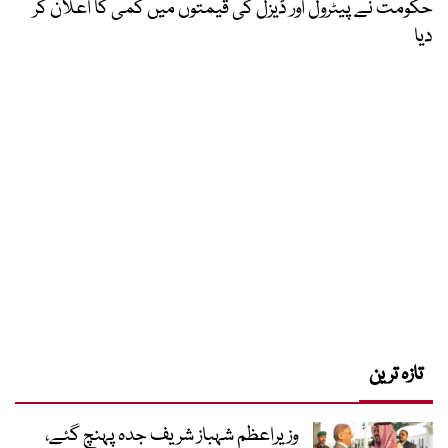
حکومت نے پیٹرول اور ڈیزل کی قیمتوں میں کمی کا اعلان کر
دیا
تازہ ترین
وزیراعظم شہباز شریف جدہ پہنچ گئے،