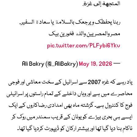
المتجهة إلى غزة.
ربنا يحفظك ويرجعك بالسلامة يا سعادة السفير..
مصر والمصريين والله فخورين بيك
pic.twitter.com/PLFybi6Ykv
May 19, 2026
— Ali Bakry (@_AliBakry)
یاد رہے کہ غزہ 2007 سے اسرائیل کے سخت معاشی اور فوجی
محاصرے میں ہے اور وہاں داخلے کے تمام راستوں پر اسرائیلی
فوج کا کنٹرول ہے۔ گزشتہ ماہ بھی امدادی رضاکاروں کے ایک
ایسے ہی بحری بیڑے کو یونان کے قریب سمندر میں روک کر
ناکام بنا دیا گیا تھا اور بیشتر ارکان کو ڈیپورٹ کردیا گیا تھا۔