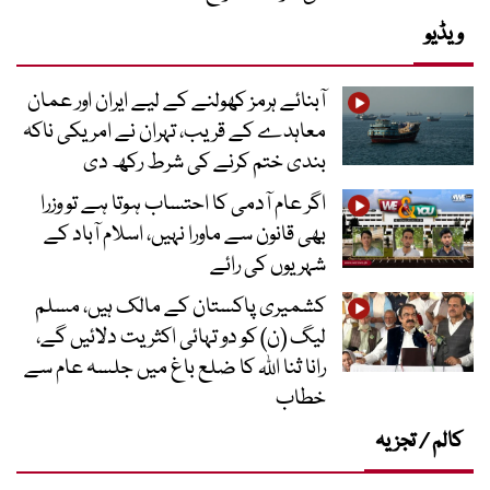
ویڈیو
آبنائے ہرمز کھولنے کے لیے ایران اور عمان
معاہدے کے قریب، تہران نے امریکی ناکہ
بندی ختم کرنے کی شرط رکھ دی
اگر عام آدمی کا احتساب ہوتا ہے تو وزرا
بھی قانون سے ماورا نہیں، اسلام آباد کے
شہریوں کی رائے
کشمیری پاکستان کے مالک ہیں، مسلم
لیگ (ن) کو دو تہائی اکثریت دلائیں گے،
رانا ثنا اللہ کا ضلع باغ میں جلسہ عام سے
خطاب
کالم / تجزیہ