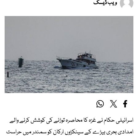
ویب ڈیسک
اسرائیلی حکام نے غزہ کا محاصرہ توڑنے کی کوشش کرنے والے
امدادی بحری بیڑے کے سینکڑوں ارکان کو سمندر میں حراست