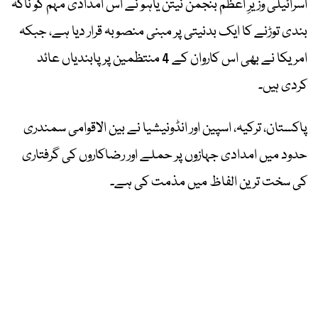
اسرائیلی وزیرِ اعظم بنجمن نیتن یاہو نے اس امدادی مہم کو ناکہ
بندی توڑنے کا ایک بدنیتی پر مبنی منصوبہ قرار دیا ہے، جبکہ
امریکا نے بھی اس کاروان کے 4 منتظمین پر پابندیاں عائد
کردی ہیں۔
پاکستان، ترکیہ، اسپین اور انڈونیشیا نے بین الاقوامی سمندری
حدود میں امدادی جہازوں پر حملے اور رضاکاروں کی گرفتاری
کی سخت ترین الفاظ میں مذمت کی ہے۔