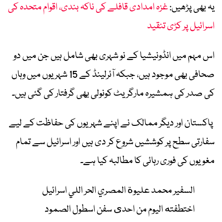
یہ بھی پڑھیں:
غزہ امدادی قافلے کی ناکہ بندی، اقوام متحدہ کی
اسرائیل پر کڑی تنقید
اس مہم میں انڈونیشیا کے نو شہری بھی شامل ہیں جن میں دو
صحافی بھی موجود ہیں، جبکہ آئرلینڈ کے 15 شہریوں میں وہاں
کی صدر کی ہمشیرہ مارگریٹ کونولی بھی گرفتار کی گئی ہیں۔
پاکستان اور دیگر ممالک نے اپنے شہریوں کی حفاظت کے لیے
سفارتی سطح پر کوششیں شروع کر دی ہیں اور اسرائیل سے تمام
مغویوں کی فوری رہائی کا مطالبہ کیا ہے۔
السفير محمد عليوة المصري الحر اللي اسرائيل
اختطفته اليوم من احدى سفن اسطول الصمود