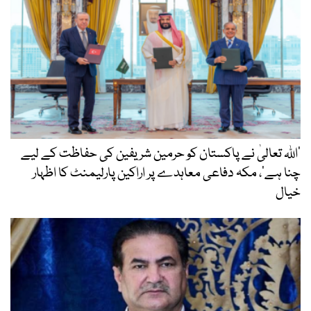
’اللہ تعالیٰ نے پاکستان کو حرمین شریفین کی حفاظت کے لیے
چنا ہے‘، مکہ دفاعی معاہدے پر اراکین پارلیمنٹ کا اظہار
خیال