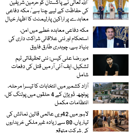
’اللہ تعالیٰ نے پاکستان کو حرمین شریفین
کی حفاظت کے لیے چنا ہے‘، مکہ دفاعی
معاہدے پر اراکین پارلیمنٹ کا اظہار خیال
مکہ دفاعی معاہدہ خطے میں امن،
استحکام اور نئی علاقائی شراکت داری کی
بنیاد ہے، چوہدری طارق فاروق
میر رضا علی کیس: نئی تحقیقاتی ٹیم
تشکیل، ایف آئی آر میں قتل کی دفعات
شامل
آزاد کشمیر میں انتخابات کا تیسرا مرحلہ،
پونچھ ڈویژن کے 4 حلقوں میں پولنگ کل،
انتظامات مکمل
لاہور میں 42ویں عالمی قالین نمائش کی
تیاریاں، 80 سے زیادہ غیر ملکی خریداروں
کی شرکت متوقع