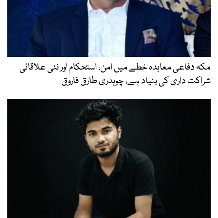
مکہ دفاعی معاہدہ خطے میں امن، استحکام اور نئی علاقائی
شراکت داری کی بنیاد ہے، چوہدری طارق فاروق