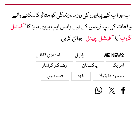
آپ اور آپ کے پیاروں کی روزمرہ زندگی کو متاثر کرسکنے والے
واقعات کی اپ ڈیٹس کے لیے واٹس ایپ پر وی نیوز کا ’
آفیشل
گروپ
‘ یا ’
آفیشل چینل
‘ جوائن کریں
WE NEWS
اسرائیل
امدادی قافلے
امریکا
پاکستان
رضاکار گرفتار
صمود فلوٹیلا
غزہ
فلسطین