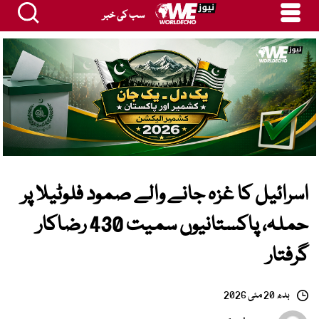
سب کی خبر
اسرائیل کا غزہ جانے والے صمود فلوٹیلا پر
حملہ، پاکستانیوں سمیت 430 رضاکار
گرفتار
بدھ 20 مئی 2026