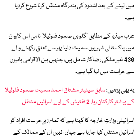
میں لینے کے بعد اشدود کی بندرگاہ منتقل کرنا شروع کردیا
ہے۔
عرب میڈیا کے مطابق ’گلوبل صمود فلوٹیلا‘ نامی اس کاروان
میں پاکستانی شہریوں سمیت دنیا بھر سے تعلق رکھنے والے
430 غیر ملکی رضاکار شامل ہیں، جنہیں بین الاقوامی پانیوں
سے حراست میں لیا گیا ہے۔
یہ بھی پڑھیں:
سابق سینیٹر مشتاق احمد سمیت صمود فلوٹیلا
کے بیشتر کارکنان رہا، 2 تفتیش کے لیے اسرائیل منتقل
اسرائیلی وزارتِ خارجہ کا کہنا ہے کہ تمام زیرِ حراست افراد کو
اسرائیل منتقل کیا جارہا ہے جہاں انہیں ان کے ممالک کے