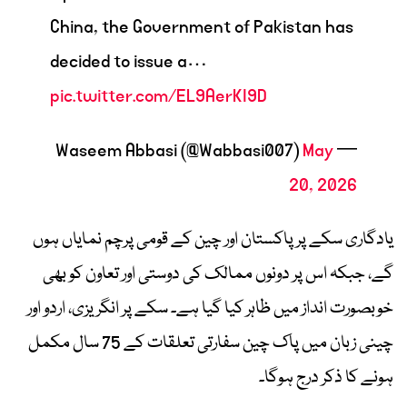
China, the Government of Pakistan has
decided to issue a…
pic.twitter.com/EL9AerKI9D
May
— Waseem Abbasi (@Wabbasi007)
20, 2026
یادگاری سکے پر پاکستان اور چین کے قومی پرچم نمایاں ہوں
گے، جبکہ اس پر دونوں ممالک کی دوستی اور تعاون کو بھی
خوبصورت انداز میں ظاہر کیا گیا ہے۔ سکے پر انگریزی، اردو اور
چینی زبان میں پاک چین سفارتی تعلقات کے 75 سال مکمل
ہونے کا ذکر درج ہوگا۔