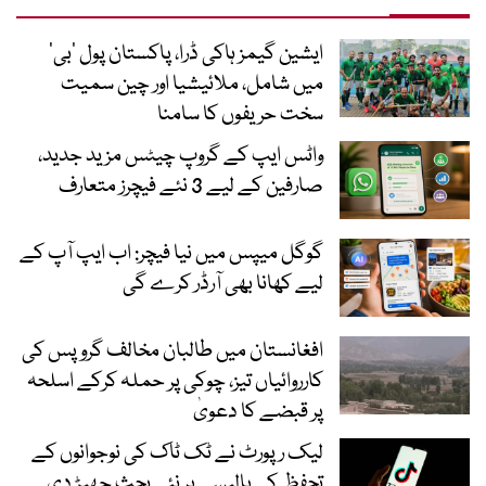
ایشین گیمز ہاکی ڈرا، پاکستان پول ’بی‘
میں شامل، ملائیشیا اور چین سمیت
سخت حریفوں کا سامنا
واٹس ایپ کے گروپ چیٹس مزید جدید،
صارفین کے لیے 3 نئے فیچرز متعارف
گوگل میپس میں نیا فیچر: اب ایپ آپ کے
لیے کھانا بھی آرڈر کرے گی
افغانستان میں طالبان مخالف گروپس کی
کارروائیاں تیز، چوکی پر حملہ کرکے اسلحہ
پر قبضے کا دعویٰ
لیک رپورٹ نے ٹک ٹاک کی نوجوانوں کے
تحفظ کی پالیسی پر نئی بحث چھیڑ دی