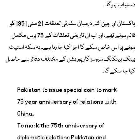
دستیاب ہوگا۔
پاکستان اور چین کے درمیان سفارتی تعلقات 21 مئی 1951 کو
قائم ہوئے تھے، اور اب ان تاریخی تعلقات کے 75 برس مکمل
ہونے پر اس خاص سکے کا اجرا کیا جا رہا ہے۔ یہ سکہ اسٹیٹ
بینک بینکنگ سروسز کارپوریشن کے مختلف دفاتر سے حاصل
کیا جا سکے گا۔
Pakistan to issue special coin to mark
75 year anniversary of relations with
China..
To mark the 75th anniversary of
diplomatic relations Pakistan and