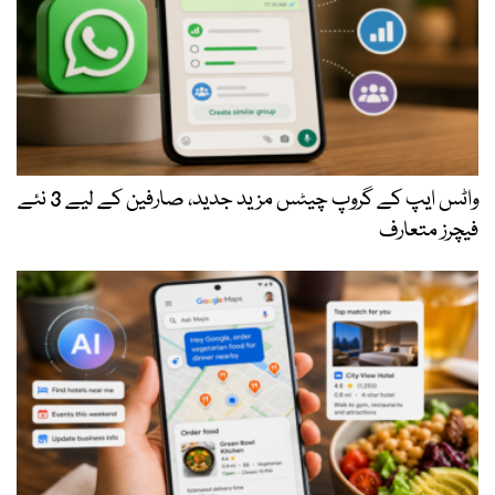
واٹس ایپ کے گروپ چیٹس مزید جدید، صارفین کے لیے 3 نئے
فیچرز متعارف