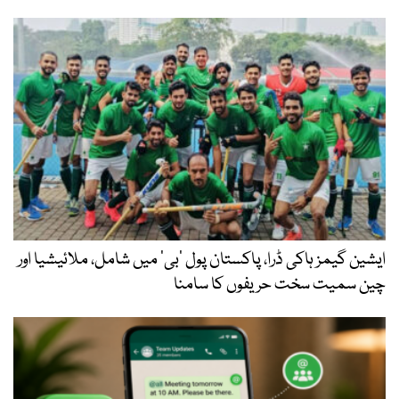
ایشین گیمز ہاکی ڈرا، پاکستان پول ’بی‘ میں شامل، ملائیشیا اور
چین سمیت سخت حریفوں کا سامنا