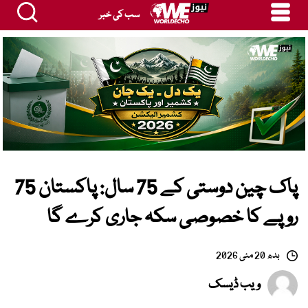
سب کی خبر
پاک چین دوستی کے 75 سال: پاکستان 75
روپے کا خصوصی سکہ جاری کرے گا
بدھ 20 مئی 2026
ویب ڈیسک