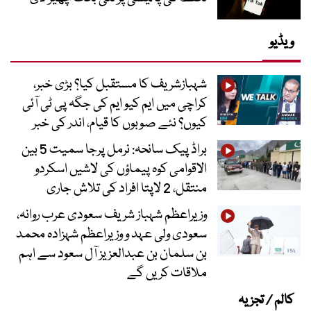
ویڈیو
شہبازشریف کا مستقبل کیا؟ بڑی خبر،
کراچی میں ایم کیو ایم کی جگہ پی ٹی آئی
کیوں؟ نئے صوبوں کا قیام، اندر کی خبر
براڈ پیک سانحہ: نرمل پرجا سمیت 5 بین
الاقوامی کوہ پیماؤں کی لاشیں اسکردو
منتقل، 2 لاپتا افراد کی تلاش جاری
وزیراعظم شہباز شریف سعودی عرب روانہ،
سعودی ولی عہد و وزیراعظم شہزادہ محمد
بن سلمان بن عبدالعزیز آل سعود سے اہم
ملاقات کریں گے
کالم / تجزیہ