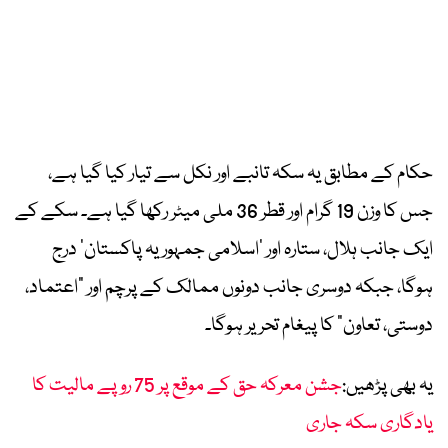
حکام کے مطابق یہ سکہ تانبے اور نکل سے تیار کیا گیا ہے،
جس کا وزن 19 گرام اور قطر 36 ملی میٹر رکھا گیا ہے۔ سکے کے
ایک جانب ہلال، ستارہ اور ’اسلامی جمہوریہ پاکستان‘ درج
ہوگا، جبکہ دوسری جانب دونوں ممالک کے پرچم اور “اعتماد،
دوستی، تعاون” کا پیغام تحریر ہوگا۔
یہ بھی پڑھیں:
جشن معرکہ حق کے موقع پر 75 روپے مالیت کا
یادگاری سکہ جاری