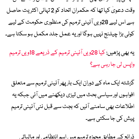
وقت دعویٰ کیا تھا کہ حکمران اتحاد کو 2 تہائی اکثریت حاصل
ہے اس لیے 28ویں آئینی ترمیم کی منظوری حکومت کے لیے
کوئی بڑا چیلنج نہیں ہوگا اور یہ عمل جلد مکمل ہو سکتا ہے۔
یہ بھی پڑھیں:
کیا 28ویں آئینی ترمیم کے ذریعے 18ویں ترمیم
واپس لی جا رہی ہے؟
گزشتہ ایک ماہ کے دوران ایک بار پھر آئینی ترمیم سے متعلق
افواہوں اور سیاسی بحث میں تیزی دیکھنے میں آئی جبکہ یہ
اطلاعات بھی سامنے آئیں کہ بجٹ سے قبل نئی آئینی ترمیم
پیش کی جا سکتی ہے۔
ذرائع کے مطابق مجوزہ ترمیم میں اہم انتظامی اور مالیاتی