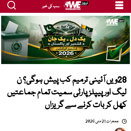
سب کی خبر
28ویں آئینی ترمیم کب پیش ہوگی؟ ن
لیگ اور پیپلز پارٹی سمیت تمام جماعتیں
کھل کر بات کرنے سے گریزاں
جمعرات 21 مئی 2026