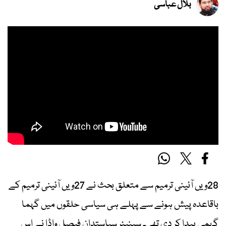
بلال عباسی
28ویں آئینی ترمیم سے متعلق بحث نے 27ویں آئینی ترمیم کے
باقاعدہ پیش ہونے سے پہلے ہی سیاسی حلقوں میں گہما
گہمی پیدا کر دی تھی۔ سینیئر سیاستدان فیصل واڈا نے اس