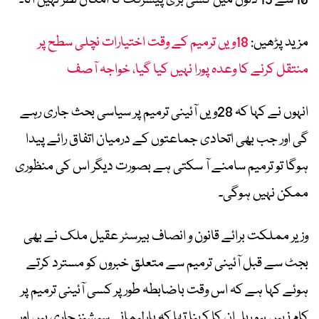
مزید پڑھیں:
18ویں ترمیم کے وقت اختیارات نچلی سطح پر
منتقل کرنے کا وعدہ پورا نہیں کیا گیا، خواجہ آصف
انہوں نے کہا کہ 28ویں آئینی ترمیم پر سیاسی بحث جاری رہے
گی اور جب بھی اتحادی جماعتوں کے درمیان اتفاق رائے پیدا
ہوگا تو ترمیم سامنے آ سکتی ہے بصورت دیگر اس کی منظوری
ممکن نہیں ہوگی۔
وزیر مملکت برائے قانون و انصاف بیرسٹر عقیل ملک نے بھی
بجٹ سے قبل آئینی ترمیم سے متعلق خبروں کو مسترد کرتے
ہوئے کہا ہے کہ اس وقت باضابطہ طور پر کسی آئینی ترمیم پر
کام نہیں ہو رہا۔ ان کا کہنا تھا کہ پارلیمانی سیشنز جاری ہیں اور