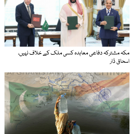
مکہ مشترکہ دفاعی معاہدہ کسی ملک کے خلاف نہیں،
اسحاق ڈار