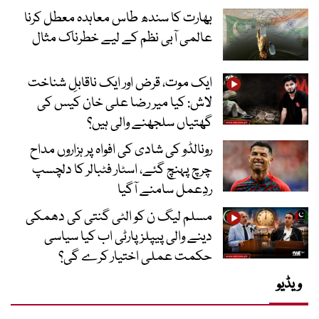
بھارت کا سندھ طاس معاہدہ معطل کرنا
عالمی آبی نظم کے لیے خطرناک مثال
ایک موت، قرض اور ایک ناقابلِ شناخت
لاش: کیا میر رضا علی خان کیس کی
گھتیاں سلجھنے والی ہیں؟
رونالڈو کی شادی کی افواہ پر ہزاروں مداح
چرچ پہنچ گئے، اسٹار فٹبالر کا دلچسپ
ردِعمل سامنے آگیا
مسلم لیگ ن کو الٹی گنتی کی دھمکی
دینے والی پیپلز پارٹی اب کیا سیاسی
حکمت عملی اختیار کرے گی؟
ویڈیو