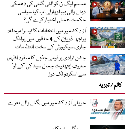
مسلم لیگ ن کو الٹی گنتی کی دھمکی
دینے والی پیپلز پارٹی اب کیا سیاسی
حکمت عملی اختیار کرے گی؟
آزاد کشمیر میں انتخابات کا تیسرا مرحلہ:
پونچھ ڈویژن کے 4 حلقوں میں پولنگ
جاری، سیکیورٹی کے سخت انتظامات
جشن آزادی پر قومی جذبے کا منفرد اظہار،
معروف ایتھلیٹ جمال سید کی ’کے ٹو‘
سے اسکردو تک دوڑ
کالم / تجزیہ
حویلی آزاد کشمیر میں لگنے والے نعرے