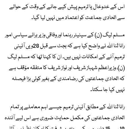
اس کے خدوخال یا ترمیم پیش کیے جانے کے وقت کے حوالے
سے اتحادی جماعت کو اعتماد میں نہیں لیا گیا۔
مسلم لیگ (ن) کے سینیئر رہنما اور وفاقی وزیر برائے سیاسی امور
رانا ثنا اللہ نے واضح کیا ہے کہ بجٹ سے قبل 28ویں آئینی
ترمیم آنے کے امکانات نہیں ہیں۔ ان کا کہنا تھا کہ مسلم لیگ
(ن)، وزیراعظم شہباز شریف اور نواز شریف کا متفقہ مؤقف ہے
کہ اتحادی جماعتوں کی رضامندی کے بغیر کوئی بڑا فیصلہ
نہیں کیا جا سکتا۔
رانا ثنا اللہ کے مطابق آئینی ترمیم جیسے اہم معاملے پر تمام
اتحادی جماعتوں کی مکمل حمایت ضروری ہے اس لیے آئندہ
10 سے 15 دنوں میں کسی بڑی پیشرفت کا امکان نظر نہیں آتا۔