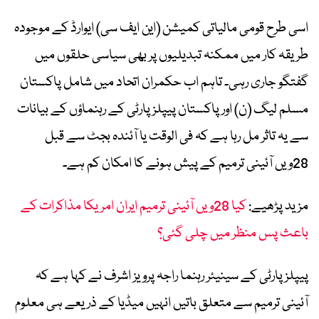
اسی طرح قومی مالیاتی کمیشن (این ایف سی) ایوارڈ کے موجودہ
طریقہ کار میں ممکنہ تبدیلیوں پر بھی سیاسی حلقوں میں
گفتگو جاری رہی۔ تاہم اب حکمران اتحاد میں شامل پاکستان
مسلم لیگ (ن) اور پاکستان پیپلز پارٹی کے رہنماؤں کے بیانات
سے یہ تاثر مل رہا ہے کہ فی الوقت یا آئندہ بجٹ سے قبل
28ویں آئینی ترمیم کے پیش ہونے کا امکان کم ہے۔
مزید پڑھیے:
کیا 28ویں آئینی ترمیم ایران امریکا مذاکرات کے
باعث پس منظر میں چلی گئی؟
پیپلز پارٹی کے سینیئر رہنما راجہ پرویز اشرف نے کہا ہے کہ
آئینی ترمیم سے متعلق باتیں انہیں میڈیا کے ذریعے ہی معلوم