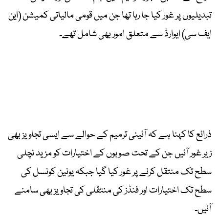
تبدیلیوں پر غور کیا جا رہا تھا جن میں قومی مالیاتی کمیشن (این
ایف سی) ایوارڈ سے متعلق امور بھی شامل تھے۔
ذرائع کا کہنا ہے کہ آئینی ترمیم کے حوالے سے ایسی تجاویز بھی
زیر غور آئیں جن کے تحت صوبوں کے اختیارات کو مزید نچلی
سطح تک منتقل کرنے پر غور کیا گیا جبکہ یونین کونسل کی
سطح تک اختیارات اور فنڈز کی منتقلی کی تجاویز بھی سامنے
آئیں۔