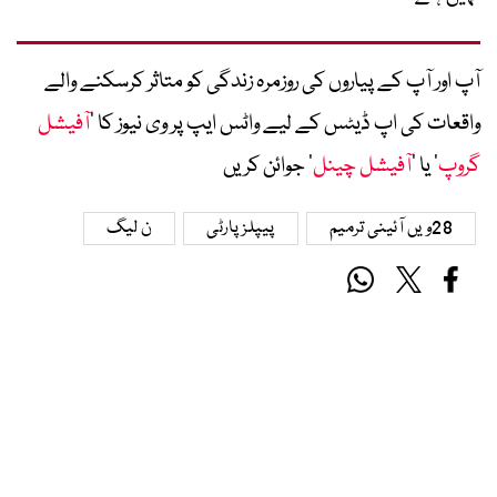
آپ اور آپ کے پیاروں کی روزمرہ زندگی کو متاثر کرسکنے والے
واقعات کی اپ ڈیٹس کے لیے واٹس ایپ پر وی نیوز کا ’
آفیشل
گروپ
‘ یا ’
آفیشل چینل
‘ جوائن کریں
28ویں آئینی ترمیم
پیپلز پارٹی
ن لیگ