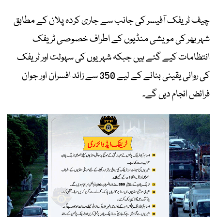
چیف ٹریفک آفیسر کی جانب سے جاری کردہ پلان کے مطابق
شہر بھر کی مویشی منڈیوں کے اطراف خصوصی ٹریفک
انتظامات کیے گئے ہیں جبکہ شہریوں کی سہولت اور ٹریفک
کی روانی یقینی بنانے کے لیے 350 سے زائد افسران اور جوان
فرائض انجام دیں گے۔