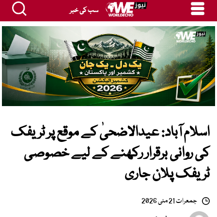
سب کی خبر
اسلام آباد: عیدالاضحیٰ کے موقع پر ٹریفک
کی روانی برقرار رکھنے کے لیے خصوصی
ٹریفک پلان جاری
جمعرات 21 مئی 2026