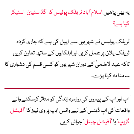
یہ بھی پڑھیں:
اسلام آباد ٹریفک پولیس کا ’گڈ سٹیزن‘ اسٹیکر
کیا ہے؟
ٹریفک پولیس نے شہریوں سے اپیل کی ہے کہ جاری کردہ
ٹریفک پلان پر عمل کریں اور اہلکاروں کے ساتھ تعاون کریں
تاکہ عیدالاضحیٰ کے دوران شہریوں کو کسی قسم کی دشواری کا
سامنا نہ کرنا پڑے۔
آپ اور آپ کے پیاروں کی روزمرہ زندگی کو متاثر کرسکنے والے
واقعات کی اپ ڈیٹس کے لیے واٹس ایپ پر وی نیوز کا ’
آفیشل
گروپ
‘ یا ’
آفیشل چینل
‘ جوائن کریں