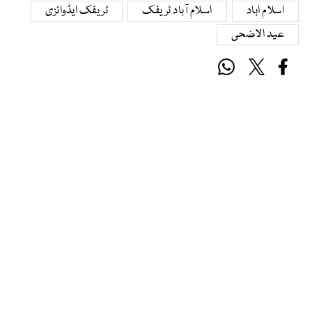
اسلام اباد
اسلام آباد ٹریفک
ٹریفک ایڈوائزی
عید الاضحی