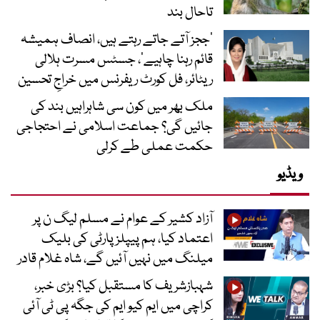
تاحال بند
’ججز آتے جاتے رہتے ہیں، انصاف ہمیشہ
قائم رہنا چاہیے‘، جسٹس مسرت ہلالی
ریٹائر، فل کورٹ ریفرنس میں خراجِ تحسین
ملک بھر میں کون سی شاہراہیں بند کی
جائیں گی؟ جماعت اسلامی نے احتجاجی
حکمت عملی طے کرلی
ویڈیو
آزاد کشیر کے عوام نے مسلم لیگ ن پر
اعتماد کیا، ہم پیپلز پارٹی کی بلیک
میلنگ میں نہیں آئیں گے، شاہ غلام قادر
شہبازشریف کا مستقبل کیا؟ بڑی خبر،
کراچی میں ایم کیو ایم کی جگہ پی ٹی آئی