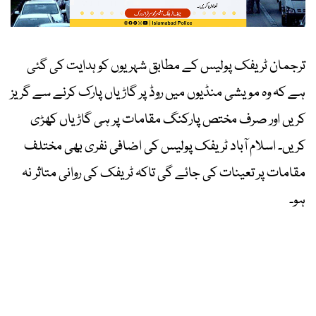
ترجمان ٹریفک پولیس کے مطابق شہریوں کو ہدایت کی گئی
ہے کہ وہ مویشی منڈیوں میں روڈ پر گاڑیاں پارک کرنے سے گریز
کریں اور صرف مختص پارکنگ مقامات پر ہی گاڑیاں کھڑی
کریں۔ اسلام آباد ٹریفک پولیس کی اضافی نفری بھی مختلف
مقامات پر تعینات کی جائے گی تاکہ ٹریفک کی روانی متاثر نہ
ہو۔