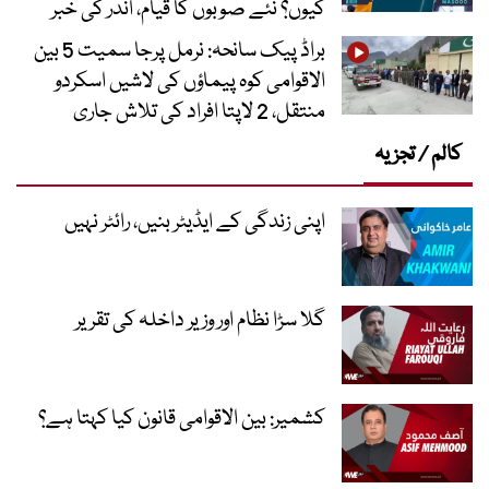
کیوں؟ نئے صوبوں کا قیام، اندر کی خبر
براڈ پیک سانحہ: نرمل پرجا سمیت 5 بین
الاقوامی کوہ پیماؤں کی لاشیں اسکردو
منتقل، 2 لاپتا افراد کی تلاش جاری
کالم / تجزیہ
اپنی زندگی کے ایڈیٹر بنیں، رائٹر نہیں
گلا سڑا نظام اور وزیر داخلہ کی تقریر
کشمیر: بین الاقوامی قانون کیا کہتا ہے؟