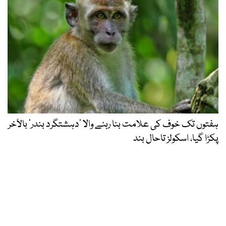
ہفتوں تک خوف کی علامت بنا رہنے والا ‘دہشتگرد بندر’ بالآخر
پکڑا گیا، اسکولز تاحال بند