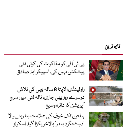
تازہ ترین
پی ٹی آئی کو مذاکرات کی کوئی نئی
پیشکش نہیں کی، اسپیکر ایاز صادق
راولپنڈی: لاپتا 6 سالہ بچی کی تلاش
دوسرے روز بھی جاری، نالہ لئی میں سرچ
آپریشن کا دائرہ وسیع
ہفتوں تک خوف کی علامت بنا رہنے والا
‘دہشتگرد بندر’ بالآخر پکڑا گیا، اسکولز