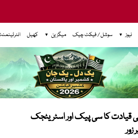
نیوز
سوشل / فیکٹ چیک
میگزین
کھیل
انٹرٹینمنٹ
ی قیادت کا سی پیک اور اسٹریٹجک
زور