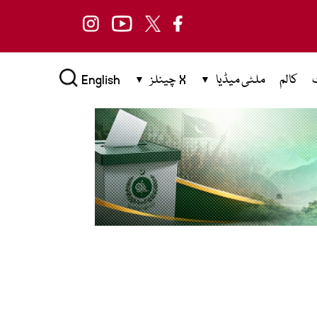
کالم
ملٹی میڈیا
X چینلز
English