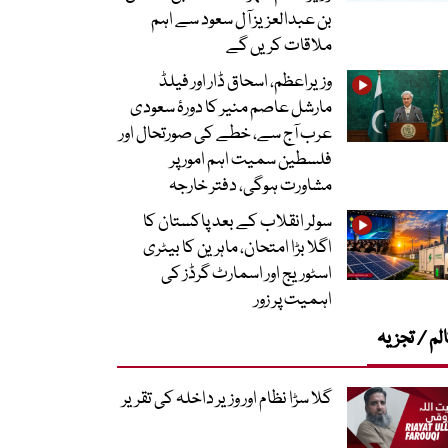
بن عبدالعزیز آل سعود سے اہم
ملاقات کریں گے
وزیراعظم، اسحاق ڈار اور فیلڈ
مارشل عاصم منیر کا دورۂ سعودی
عرب آج سے، خطے کی صورتحال اور
فلسطین سمیت اہم امور پر
مشاورت ہوگی، دفتر خارجہ
سولر انقلاب کے بعد پاکستان کا
اگلا بڑا امتحان، ماہرین کا بیٹری
اسٹوریج اور اسمارٹ گرڈز کی
اہمیت پر زور
لم / تجزیہ
گلا سڑا نظام اور وزیر داخلہ کی تقریر