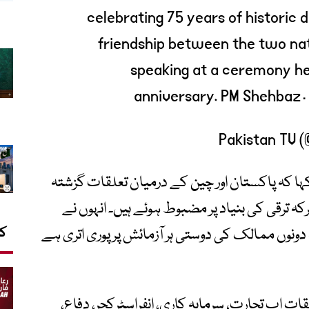
celebrating 75 years of historic d
friendship between the two nat
speaking at a ceremony he
anniversary. PM Shehba
ا کہ پاکستان اور چین کے درمیان تعلقات گزشتہ
ترکہ ترقی کی بنیاد پر مضبوط ہوئے ہیں۔ انہوں نے
کا
ونوں ممالک کی دوستی ہر آزمائش پر پوری اتری ہے
ات اب تجارت، سرمایہ کاری، انفراسٹرکچر، دفاع،