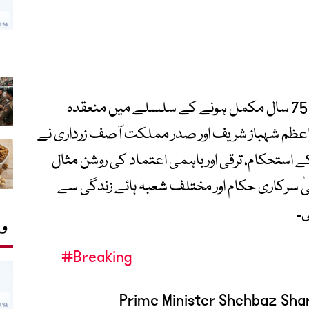
اسلام آباد میں پاک چین سفارتی تعلقات کے 75 سال مکمل ہونے کے سلسلے میں منعقدہ
ظم شہباز شریف اور صدر مملکت آصف زرداری نے
ے استحکام، ترقی اور باہمی اعتماد کی روشن مثال
اعلیٰ سرکاری حکام اور مختلف شعبہ ہائے زندگی سے
۔
وی
#Breaking
Prime Minister Shehbaz Shar