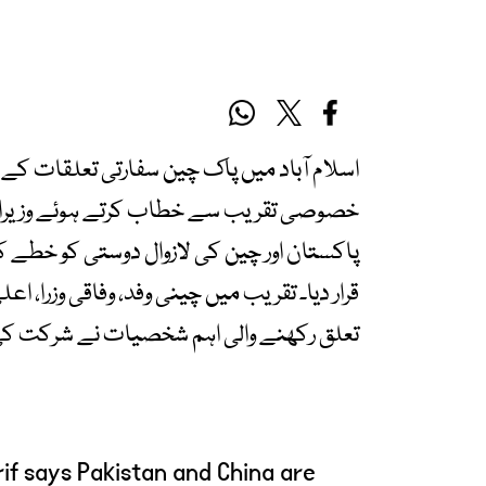
خصوصی تقریب سے خطاب کرتے ہوئے وزیراع
پاکستان اور چین کی لازوال دوستی کو خطے ک
قرار دیا۔ تقریب میں چینی وفد، وفاقی وزرا، 
تعلق رکھنے والی اہم شخصیات نے شرکت کی
if says Pakistan and China are