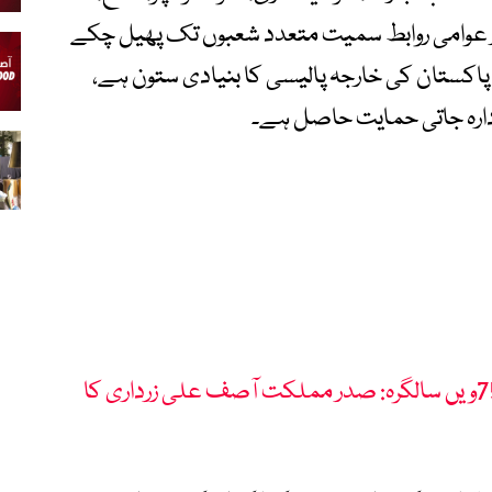
اور عوامی روابط سمیت متعدد شعبوں تک پھیل چکے
 پاکستان کی خارجہ پالیسی کا بنیادی ستون ہے،
ارہ جاتی حمایت حاصل ہے۔
پاک چین سفارتی تعلقات کی 75ویں سالگرہ: صدر مملکت آصف علی زرداری کا