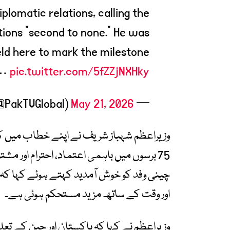
iplomatic relations, calling the
ions “second to none.” He was
ld here to mark the milestone
z…
pic.twitter.com/5fZZjNXHky
May 21, 2026
— Pakistan TV (@PakTVGlobal)
وزیراعظم شہباز شریف نے اپنے خطاب میں کہ
75 برسوں میں باہمی اعتماد، احترام اور مش
چینی وفد کو خوش آمدید کہتے ہوئے کہا کہ د
اور وقت کے ساتھ مزید مستحکم ہوئی ہے۔
وزیراعظم نے کہا کہ پاکستان اور چین کے تعلق