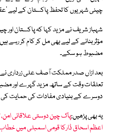
چینی شہریوں کا تحفظ پاکستان کے لیے ’ع
شہباز شریف نے مزید کہا کہ پاکستان اور چ
مؤثر بنانے کے لیے بھی مل کر کام کر رہے ہی
مضبوط ہو سکے۔
بعد ازاں صدر مملکت آصف علی زرداری نے 
تعلقات وقت کے ساتھ مزید گہرے اور مضبو
دوسرے کے بنیادی مفادات کی حمایت کی 
یہ بھی پڑھیں:
پاک چین دوستی علاقائی امن، تر
اعظم اسحاق ڈارکا قومی اسمبلی میں خطاب