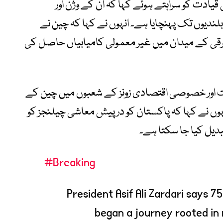
دت کو سراہتے ہوئے کہا کہ ان کے وژن اور
ندیوں تک پہنچایا ہے۔ انہوں نے کہا کہ چین نے
قی کے میدان میں غیر معمولی کامیابیاں حاصل کی
عت اور خصوصی اقتصادی زونز کے شعبوں میں چین کے
نہوں نے کہا کہ پاکستان کو درپیش معاشی چیلنجز کو
دیل کیا جا سکتا ہے۔
#Breaking
President Asif Ali Zardari says 7
began a journey rooted in