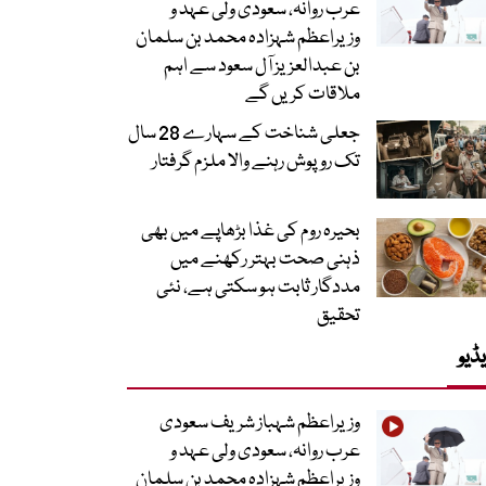
عرب روانہ، سعودی ولی عہد و
وزیراعظم شہزادہ محمد بن سلمان
بن عبدالعزیز آل سعود سے اہم
ملاقات کریں گے
جعلی شناخت کے سہارے 28 سال
تک روپوش رہنے والا ملزم گرفتار
بحیرہ روم کی غذا بڑھاپے میں بھی
ذہنی صحت بہتر رکھنے میں
مددگار ثابت ہو سکتی ہے، نئی
تحقیق
ڈیو
وزیراعظم شہباز شریف سعودی
عرب روانہ، سعودی ولی عہد و
وزیراعظم شہزادہ محمد بن سلمان