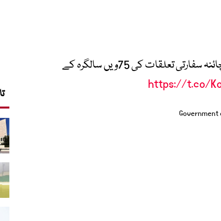
براہِ راست: وزیرِ اعظم پاکستان کا پاک-چائنہ سفارتی تعلقات کی 75ویں سالگرہ کے
https://t.co/
تا