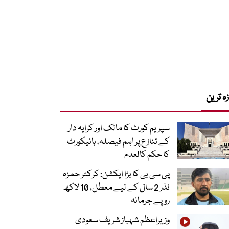
زہ ترین
سپریم کورٹ کا مالک اور کرایہ دار
کے تنازع پر اہم فیصلہ، ہائیکورٹ
کا حکم کالعدم
پی سی بی کا بڑا ایکشن: کرکٹر حمزہ
نذر 2 سال کے لیے معطل، 10 لاکھ
روپے جرمانہ
وزیراعظم شہباز شریف سعودی