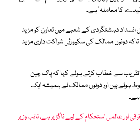
قیدے کا معاملہ‘ ہے۔
ین انسداد دہشتگردی کے شعبے میں تعاون کو مزید
ں تاکہ دونوں ممالک کی سکیورٹی شراکت داری مزید
تقریب سے خطاب کرتے ہوئے کہا کہ پاک چین
ط ہوئے ہیں اور دونوں ممالک نے ہمیشہ ایک
ہے۔
قی اور عالمی استحکام کے لیے ناگزیر ہے، نائب وزیر