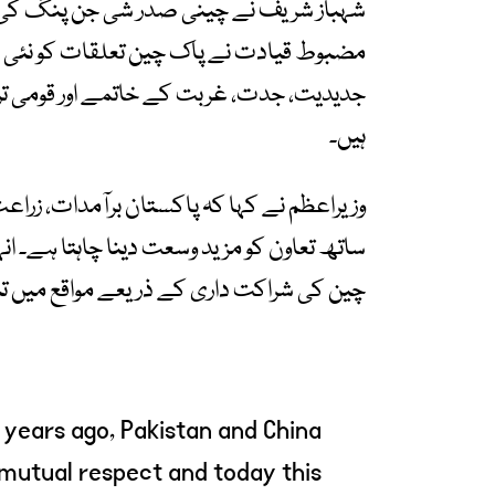
شہباز شریف نے چینی صدر شی جن پنگ کی قیا
مضبوط قیادت نے پاک چین تعلقات کو نئی بل
جدیدیت، جدت، غربت کے خاتمے اور قومی تر
ہیں۔
وزیراعظم نے کہا کہ پاکستان برآمدات، زرا
ساتھ تعاون کو مزید وسعت دینا چاہتا ہے۔ ا
چین کی شراکت داری کے ذریعے مواقع میں تب
5 years ago, Pakistan and China
 mutual respect and today this