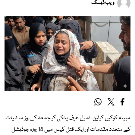
ویب ڈیسک
مبینہ کوکین کوئین انمول عرف پنکی کو جمعہ کے روز منشیات
کے متعدد مقدمات اور ایک قتل کیس میں 14 روزہ جوڈیشل