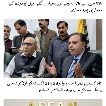
491 میں سے 176 نمونے غیر معیاری، گھی، تیل اور دودھ کے
معیار پر رپورٹ جاری
آزاد کشمیر: دھرنا ختم ہوا تو 20 یا 21 اگست کو راولاکوٹ میں
پولنگ ممکن ہے، چیف الیکشن کمشنر