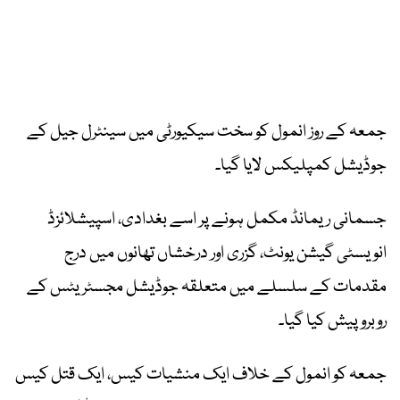
جمعہ کے روز انمول کو سخت سیکیورٹی میں سینٹرل جیل کے
جوڈیشل کمپلیکس لایا گیا۔
جسمانی ریمانڈ مکمل ہونے پر اسے بغدادی، اسپیشلائزڈ
انویسٹی گیشن یونٹ، گزری اور درخشاں تھانوں میں درج
مقدمات کے سلسلے میں متعلقہ جوڈیشل مجسٹریٹس کے
روبرو پیش کیا گیا۔
جمعہ کو انمول کے خلاف ایک منشیات کیس، ایک قتل کیس