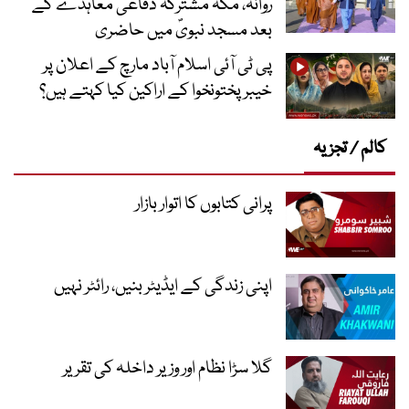
روانہ، مکہ مشترکہ دفاعی معاہدے کے
بعد مسجد نبویؐ میں حاضری
پی ٹی آئی اسلام آباد مارچ کے اعلان پر
خیبر پختونخوا کے اراکین کیا کہتے ہیں؟
کالم / تجزیہ
پرانی کتابوں کا اتوار بازار
اپنی زندگی کے ایڈیٹر بنیں، رائٹر نہیں
گلا سڑا نظام اور وزیر داخلہ کی تقریر