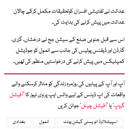
عدالت نے تفتیشی افسران کوتحقیقات مکمل کرکے چالان
عدالت میں پیش کرنے کی ہدایت کی۔
اس سے قبل جنوبی ضلع کے سیشن جج نے درخشاں، گزری،
گارڈن اور ڈیفنس پولیس کی جانب سے انمول کو جوڈیشل
کمپلیکس میں پیش کرنے کی درخواستیں منظور کی تھیں۔
آپ اور آپ کے پیاروں کی روزمرہ زندگی کو متاثر کرسکنے والے
واقعات کی اپ ڈیٹس کے لیے واٹس ایپ پر وی نیوز کا ’
آفیشل
گروپ
‘ یا ’
آفیشل چینل
‘ جوائن کریں
اسپیشلائزڈ انویسٹی گیشن یونٹ
انمول
بغدادی