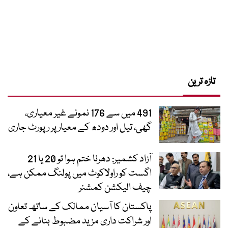
تازہ ترین
491 میں سے 176 نمونے غیر معیاری،
گھی، تیل اور دودھ کے معیار پر رپورٹ جاری
آزاد کشمیر: دھرنا ختم ہوا تو 20 یا 21
اگست کو راولاکوٹ میں پولنگ ممکن ہے،
چیف الیکشن کمشنر
پاکستان کا آسیان ممالک کے ساتھ تعاون
اور شراکت داری مزید مضبوط بنانے کے