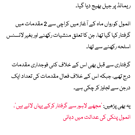
ریمانڈ پر جیل بھیج دیا گیا۔
انمول کو رواں ماہ کے آغاز میں کراچی سے 2 مقدمات میں
گرفتار کیا گیا تھا، جن کا تعلق منشیات رکھنے اور بغیر لائسنس
اسلحہ رکھنے سے تھا۔
گرفتاری سے قبل بھی اس کے خلاف کئی فوجداری مقدمات
درج تھے، جبکہ اس کے خلاف فعال مقدمات کی تعداد ایک
درجن سے تجاوز کر چکی ہے۔
یہ بھی پڑھیں:
’مجھے لاہور سے گرفتار کرکے یہاں لائے ہیں‘،
انمول پنکی کی عدالت میں دہائی