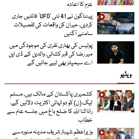
عزم کا اعادہ
پینٹاگون نے 41 نئی ’UFO‘ فائلیں جاری
کردیں، حیران کن واقعات کی تفصیلات
سامنے آگئیں
پولیس کی بھاری نفری کی موجودگی میں
میر رضا کی قبر کشائی، والدین کے ڈی این
اے سیمپلز بھی لیے جائیں گے
ویڈیو
کشمیری پاکستان کے مالک ہیں، مسلم
لیگ (ن) کو دو تہائی اکثریت دلائیں گے،
رانا ثنا اللہ کا ضلع باغ میں جلسہ عام سے
خطاب
وزیراعظم شہباز شریف مدینہ منورہ سے