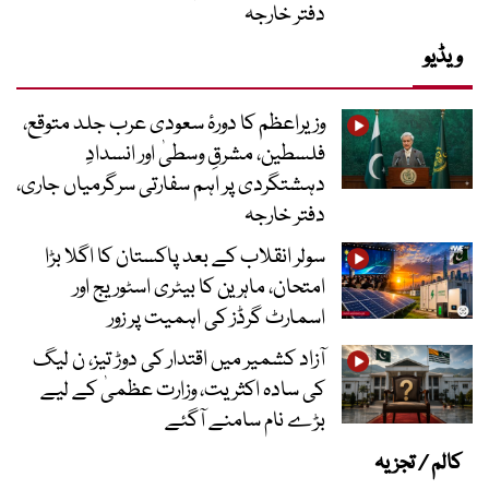
دفتر خارجہ
ویڈیو
وزیراعظم کا دورۂ سعودی عرب جلد متوقع،
فلسطین، مشرقِ وسطیٰ اور انسدادِ
دہشتگردی پر اہم سفارتی سرگرمیاں جاری،
دفتر خارجہ
سولر انقلاب کے بعد پاکستان کا اگلا بڑا
امتحان، ماہرین کا بیٹری اسٹوریج اور
اسمارٹ گرڈز کی اہمیت پر زور
آزاد کشمیر میں اقتدار کی دوڑ تیز، ن لیگ
کی سادہ اکثریت، وزارت عظمیٰ کے لیے
بڑے نام سامنے آگئے
کالم / تجزیہ