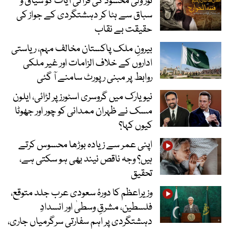
نور ولی محسود کی قرآنی آیات کو سیاق و
سباق سے ہٹا کر دہشتگردی کے جواز کی
حقیقت بے نقاب
بیرونِ ملک پاکستان مخالف مہم، ریاستی
اداروں کے خلاف الزامات اور غیر ملکی
روابط پر مبنی رپورٹ سامنے آ گئی
نیویارک میں گروسری اسٹورز پر لڑائی، ایلون
مسک نے ظہران ممدانی کو چور اور جھوٹا
کیوں کہا؟
اپنی عمر سے زیادہ بوڑھا محسوس کرتے
ہیں؟ وجہ ناقص نیند بھی ہو سکتی ہے،
تحقیق
وزیراعظم کا دورۂ سعودی عرب جلد متوقع،
فلسطین، مشرقِ وسطیٰ اور انسدادِ
دہشتگردی پر اہم سفارتی سرگرمیاں جاری،