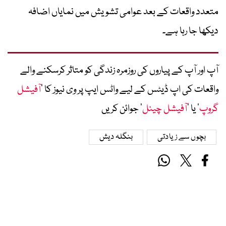
متعدد واقعات کے بعد عوامی تشویش میں نمایاں اضافہ
دیکھا جا رہا ہے۔
آپ اور آپ کے پیاروں کی روزمرہ زندگی کو متاثر کرسکنے والے
واقعات کی اپ ڈیٹس کے لیے واٹس ایپ پر وی نیوز کا ’
آفیشل
گروپ
‘ یا ’
آفیشل چینل
‘ جوائن کریں
بچوں سے زیادتی
بنگلہ دیش