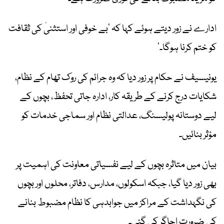
ادارے نے زور دیتے ہوئے کہا کہ ’بے خوفی اور استثنیٰ کی ثقافت
کو ختم کرنا ہوگا۔‘
یونیسیف نے حکام پر زور دیا کہ وہ جرائم کی روک تھام کے نظام،
شکایات درج کرنے کے طریقہ کار، ادارہ جاتی تحفظ، بچوں کے
لیے دوستانہ پولیسنگ، عدالتی نظام اور سماجی خدمات کو
مؤثر بنائیں۔
بیان میں متاثرہ بچوں کے لیے نفسیاتی معاونت کی اہمیت پر
بھی زور دیا گیا، جبکہ اسکولوں، مدارس، دفاتر، محلوں اور بچوں
کی نگہداشت کے مراکز میں جوابدہی کا نظام مضبوط بنانے
کی ضرورت اجاگر کی گئی۔