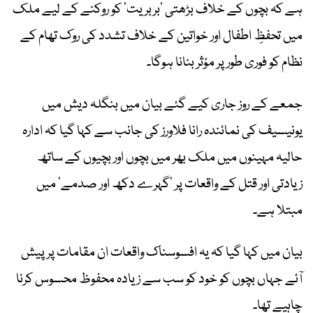
ہے کہ بچوں کے خلاف بڑھتی ’بربریت‘ کو روکنے کے لیے ملک
میں تحفظِ اطفال اور خواتین کے خلاف تشدد کی روک تھام کے
نظام کو فوری طور پر مؤثر بنانا ہوگا۔
جمعے کے روز جاری کیے گئے بیان میں بنگلہ دیش میں
یونیسیف کی نمائندہ رانا فلاورز کی جانب سے کہا گیا کہ ادارہ
حالیہ مہینوں میں ملک بھر میں بچوں اور بچیوں کے ساتھ
زیادتی اور قتل کے واقعات پر ’گہرے دکھ اور صدمے‘ میں
مبتلا ہے۔
بیان میں کہا گیا کہ یہ افسوسناک واقعات ان مقامات پر پیش
آئے جہاں بچوں کو خود کو سب سے زیادہ محفوظ محسوس کرنا
چاہیے تھا۔