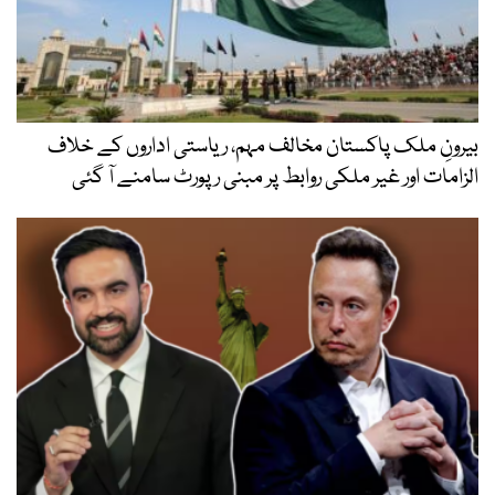
بیرونِ ملک پاکستان مخالف مہم، ریاستی اداروں کے خلاف
الزامات اور غیر ملکی روابط پر مبنی رپورٹ سامنے آ گئی