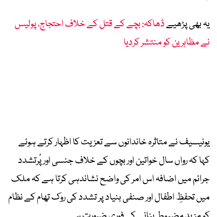
یہ بھی پڑھیے
ڈھاکہ: بچے کے قتل کے خلاف احتجاج، پولیس
نے مظاہرین کو منتشر کردیا
یونیسیف نے متاثرہ خاندانوں سے تعزیت کا اظہار کرتے ہوئے
کہا کہ رواں سال خواتین اور بچوں کے خلاف جنسی اور پُرتشدد
جرائم میں اضافہ اس امر کی واضح نشاندہی کرتا ہے کہ ملک
میں تحفظِ اطفال اور صنفی بنیاد پر تشدد کی روک تھام کے نظام
کو مزید مضبوط بنانے کی فوری ضرورت ہے۔