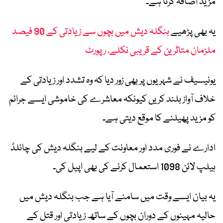
مزید اضافہ کرتا ہے۔
یہ بھی پڑھیے
بنگلہ دیش میں بچوں سے زیادتی کے 90 فیصد
ملزمان متاثرین کے قریبی نکلے، رپورٹ
یونیسیف نے شہریوں پر بھی زور دیا کہ وہ تشدد اور زیادتی کے
خلاف آواز بلند کریں کیونکہ معاشرے کی خاموشی ایسے جرائم
کو مزید پھیلنے کا موقع دیتی ہے۔
ادارے نے فوری مدد اور معاونت کے لیے بنگلہ دیش کی چائلڈ
ہیلپ لائن 1098 استعمال کرنے کی بھی اپیل کی۔
یہ بیان ایسے وقت میں سامنے آیا ہے جب بنگلہ دیش میں
حالیہ مہینوں کے دوران بچوں کے ساتھ زیادتی اور قتل کے