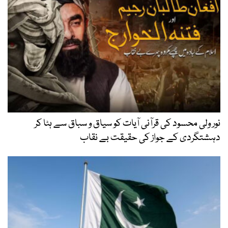
نور ولی محسود کی قرآنی آیات کو سیاق و سباق سے ہٹا کر
دہشتگردی کے جواز کی حقیقت بے نقاب