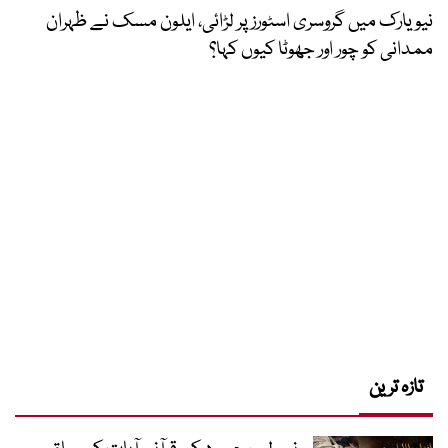
نیویارک میں گروسری اسٹورز پر لڑائی، ایلون مسک نے ظہران
ممدانی کو چور اور جھوٹا کیوں کہا؟
تازہ ترین