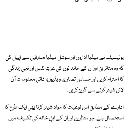
یونیسیف نے میڈیا اداروں اور سوشل میڈیا صارفین سے اپیل کی
کہ وہ متاثرین اور ان کے خاندانوں کی عزتِ نفس اور نجی زندگی
کا احترام کریں اور حساس تصاویر، ویڈیوز یا ذاتی معلومات آن
لائن شیئر کرنے سے گریز کریں۔
ادارے کے مطابق اس نوعیت کا مواد شیئر کرنا بھی ایک طرح کا
استحصال ہے، جو متاثرین اور ان کے اہلِ خانہ کی تکلیف میں