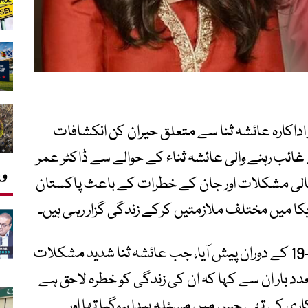
اداکارہ عائشہ ثنا سے متعلق حیران کن انکشافات
ائب رہنے والی عائشہ ثناء کے حوالے سے ڈاکٹر عمر
وی
ن مالی مشکلات اور جان کے خطرات کے باعث پاکستان
یکا میں مختلف ملازمتیں کرکے زندگی گزار رہی ہیں۔
ڈاکٹر عمر عادل کے مطابق یہ معاملہ 2018-19 کے دوران پیش آیا، جب عائشہ ثنا شدید مشکلات
متعدد بار ان سے کہا کہ ان کی زندگی کو خطرہ لاحق ہے
اری کی تھی جس میں مسئلہ پیدا ہوگیا تھا اور