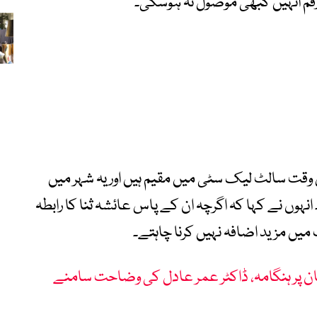
 رقم انہیں کبھی موصول نہ ہوسکی۔
س وقت سالٹ لیک سٹی میں مقیم ہیں اور یہ شہر میں
نہوں نے کہا کہ اگرچہ ان کے پاس عائشہ ثنا کا رابطہ
میں مزید اضافہ نہیں کرنا چاہتے۔
 پر ہنگامہ، ڈاکٹر عمر عادل کی وضاحت سامنے