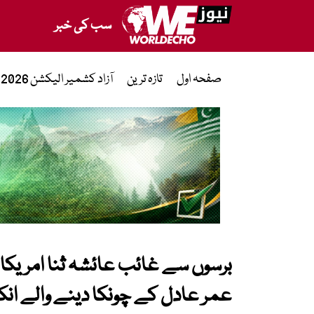
سب کی خبر
صفحہ اول
تازہ ترین
آزاد کشمیر الیکشن 2026
برسوں سے غائب عائشہ ثنا امریکا 
عمر عادل کے چونکا دینے والے ان