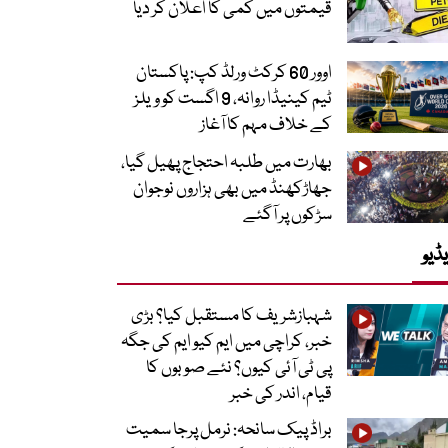
قیمتوں میں کمی کا اعلان کر دیا
اوور 60 کرکٹ ورلڈ کپ: پاکستان
ٹیم کینیڈا روانہ، 9 اگست کو ویلز
کے خلاف مہم کا آغاز
بھارت میں طلبہ احتجاج پھیل گیا،
جھاڑکھنڈ میں بھی ہزاروں نوجوان
سڑکوں پر آگئے
ڈیو
شہبازشریف کا مستقبل کیا؟ بڑی
خبر، کراچی میں ایم کیو ایم کی جگہ
پی ٹی آئی کیوں؟ نئے صوبوں کا
قیام، اندر کی خبر
براڈ پیک سانحہ: نرمل پرجا سمیت