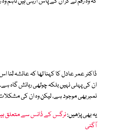
کہ وہ رقم لے کر ان کے پاس آرہی ہیں تاہم وہ
ڈاکٹر عمر عادل کا کہنا تھا کہ عائشہ ثنا ا
ان کی پہلی نہیں بلکہ چوتھی رہائش گاہ ہے۔ ا
نمبر بھی موجود ہے، لیکن وہ ان کی مشکلات 
یہ بھی پڑھیں:
نرگس کے ڈانس سے متعلق بیان
آگئی