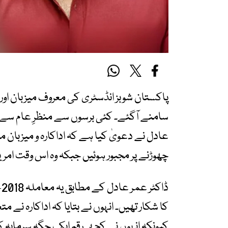
پاکستان شوبز انڈسٹری کی معروف میزبان اور 
سامنے آگئے۔ کئی برسوں سے منظرِ عام سے غ
عادل نے دعویٰ کیا ہے کہ اداکارہ و میزبا
چھوڑنے پر مجبور ہوئیں جبکہ وہ اس وقت امر
کا شکار تھیں۔ انہوں نے بتایا کہ اداکارہ نے 
کیونکہ انہوں نے کچھ رقم ایک جگہ سرمایہ ک