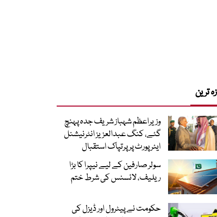
زہ ترین
وزیراعظم شہباز شریف جدہ پہنچ
گئے، کنگ عبدالعزیز انٹرنیشنل
ایئر پورٹ پر پرتپاک استقبال
سولر صارفین کے لیے نیپرا کا بڑا
ریلیف، لائسنس کی شرط ختم
حکومت نے پیٹرول اور ڈیزل کی