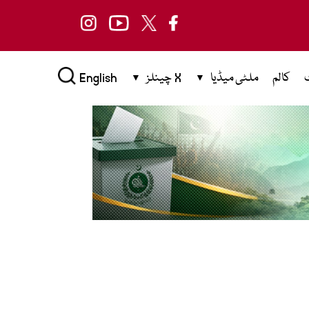
کالم
ملٹی میڈیا
X چینلز
English