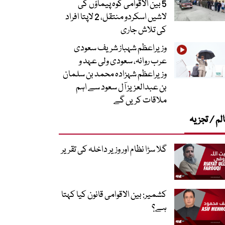
5 بین الاقوامی کوہ پیماؤں کی
لاشیں اسکردو منتقل، 2 لاپتا افراد
کی تلاش جاری
وزیراعظم شہباز شریف سعودی
عرب روانہ، سعودی ولی عہد و
وزیراعظم شہزادہ محمد بن سلمان
بن عبدالعزیز آل سعود سے اہم
ملاقات کریں گے
لم / تجزیہ
گلا سڑا نظام اور وزیر داخلہ کی تقریر
کشمیر: بین الاقوامی قانون کیا کہتا
ہے؟