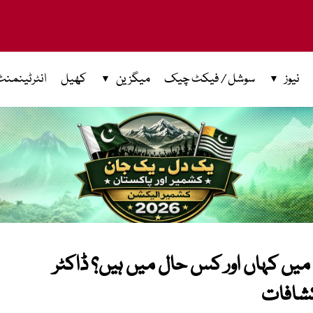
نیوز
سوشل / فیکٹ چیک
میگزین
کھیل
انٹرٹینمنٹ
میں کہاں اور کس حال میں ہیں؟ ڈاکٹر
کشافات