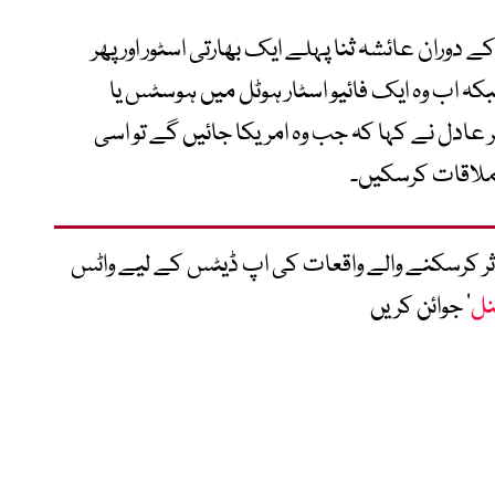
ے دوران عائشہ ثنا پہلے ایک بھارتی اسٹور اور پھر
 اب وہ ایک فائیو اسٹار ہوٹل میں ہوسٹس یا
 عادل نے کہا کہ جب وہ امریکا جائیں گے تو اسی
 ملاقات کرسکیں۔
متاثر کرسکنے والے واقعات کی اپ ڈیٹس کے لیے واٹس
نل
‘ جوائن کریں