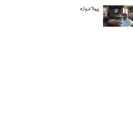
پہلا دروازہ