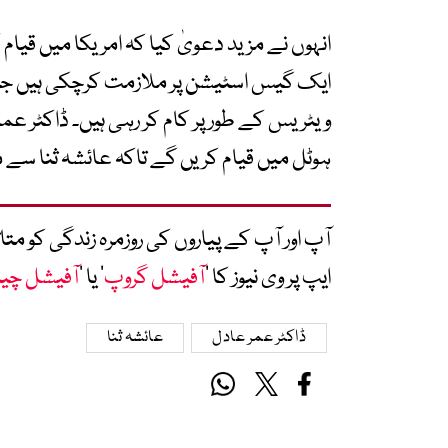
انہوں نے مزید دعویٰ کیا کہ امریکا میں قیام ک
ایک گیس اسٹیشن پر ملازمت کرچکی ہیں جبکہ
ویٹریس کے طور پر کام کر رہی ہیں۔ ڈاکٹر عمر
ہوٹل میں قیام کریں گے تاکہ عائشہ ثنا سے
آپ اور آپ کے پیاروں کی روزمرہ زندگی کو 
ایپ پر وی نیوز کا ’
آفیشل گروپ
‘ یا ’
آفیشل چی
ڈاکٹر عمر عادل
عائشہ ثنا