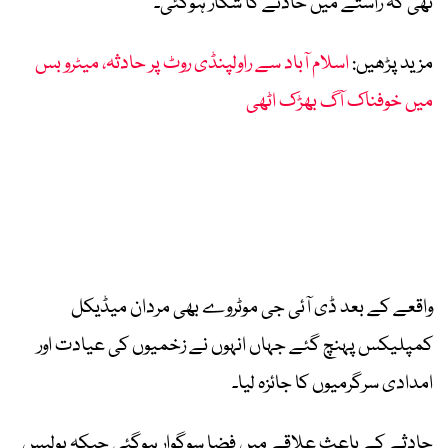
تھی کہ راستے میں حادثے کا شکار ہوگئی۔
مزید پڑھیں:
اسلام آباد سے راولپنڈی روٹ پر حادثہ، میٹرو بس
میں خوفناک آگ بھڑک اٹھی
واقعے کے بعد ڈی آئی جی موٹروے بھی مردان میڈیکل
کمپلیکس پہنچ گئے جہاں انہوں نے زخمیوں کی عیادت اور
امدادی سرگرمیوں کا جائزہ لیا۔
حادثے کے باعث علاقے میں فضا سوگوار ہوگئی جبکہ پولیس