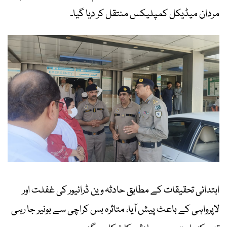
مردان میڈیکل کمپلیکس منتقل کر دیا گیا۔
ابتدائی تحقیقات کے مطابق حادثہ وین ڈرائیور کی غفلت اور
لاپرواہی کے باعث پیش آیا، متاثرہ بس کراچی سے بونیر جا رہی