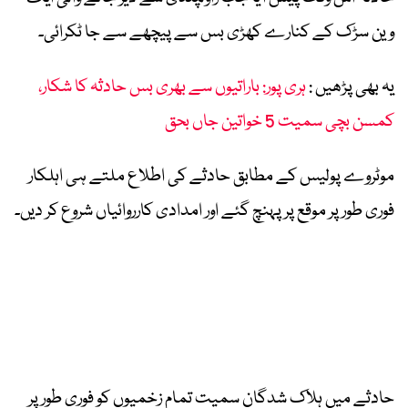
وین سڑک کے کنارے کھڑی بس سے پیچھے سے جا ٹکرائی۔
یہ بھی پڑھیں :
ہری پور: باراتیوں سے بھری بس حادثہ کا شکار،
کمسن بچی سمیت 5 خواتین جاں بحق
موٹروے پولیس کے مطابق حادثے کی اطلاع ملتے ہی اہلکار
فوری طور پر موقع پر پہنچ گئے اور امدادی کارروائیاں شروع کر دیں۔
حادثے میں ہلاک شدگان سمیت تمام زخمیوں کو فوری طور پر