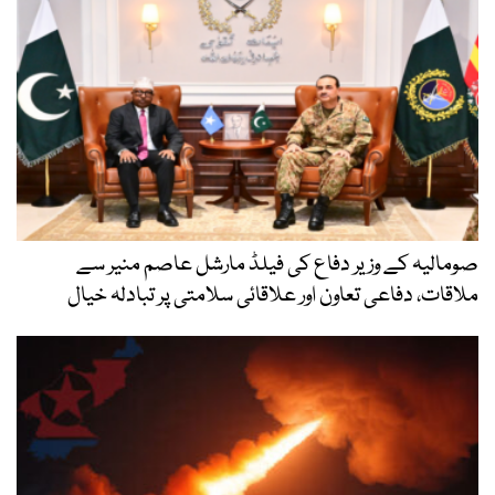
صومالیہ کے وزیر دفاع کی فیلڈ مارشل عاصم منیر سے
ملاقات، دفاعی تعاون اور علاقائی سلامتی پر تبادلہ خیال