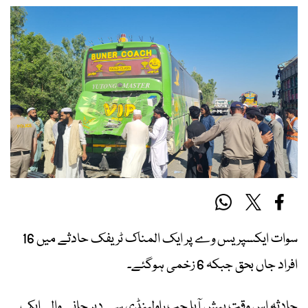
سوات ایکسپریس وے پر ایک المناک ٹریفک حادثے میں 16
افراد جاں بحق جبکہ 6 زخمی ہوگئے۔
حادثہ اس وقت پیش آیا جب راولپنڈی سے دیر جانے والی ایک