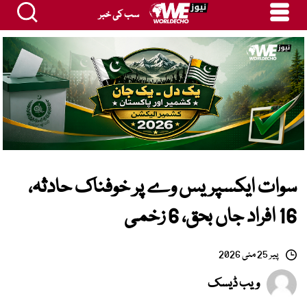
سب کی خبر
سوات ایکسپریس وے پر خوفناک حادثہ،
16 افراد جاں بحق، 6 زخمی
پیر 25 مئی 2026
ویب ڈیسک