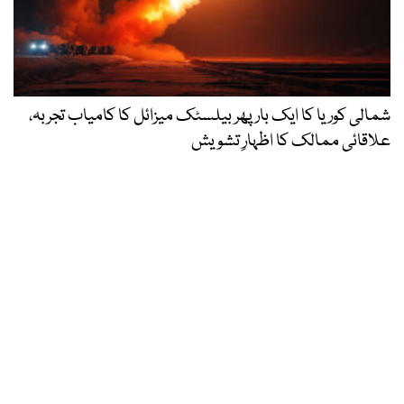
شمالی کوریا کا ایک بار پھر بیلسٹک میزائل کا کامیاب تجربہ،
علاقائی ممالک کا اظہارِ تشویش