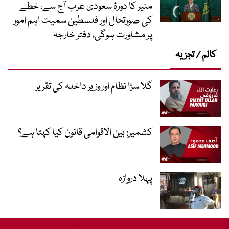
منیر کا دورۂ سعودی عرب آج سے، خطے
کی صورتحال اور فلسطین سمیت اہم امور
پر مشاورت ہوگی، دفتر خارجہ
کالم / تجزیہ
گلا سڑا نظام اور وزیر داخلہ کی تقریر
کشمیر: بین الاقوامی قانون کیا کہتا ہے؟
پہلا دروازہ