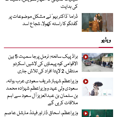
کی ہدایت
ڈراما ’ڈاکٹر بہو‘ نے مشکل موضوعات پر
گفتگو کا راستہ کھولا، شجاع اسد
ویڈیو
براڈ پیک سانحہ: نرمل پرجا سمیت 5 بین
الاقوامی کوہ پیماؤں کی لاشیں اسکردو
منتقل، 2 لاپتا افراد کی تلاش جاری
وزیراعظم شہباز شریف سعودی عرب روانہ،
سعودی ولی عہد و وزیراعظم شہزادہ محمد
بن سلمان بن عبدالعزیز آل سعود سے اہم
ملاقات کریں گے
وزیراعظم، اسحاق ڈار اور فیلڈ مارشل عاصم