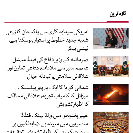
تازہ ترین
امریکی سرمایہ کاری سے پاکستان کا زرعی
شعبہ جدید خطوط پر استوار ہوسکتا ہے،
نیٹلی بیکر
صومالیہ کے وزیر دفاع کی فیلڈ مارشل
عاصم منیر سے ملاقات، دفاعی تعاون اور
علاقائی سلامتی پر تبادلہ خیال
شمالی کوریا کا ایک بار پھر بیلسٹک
میزائل کا کامیاب تجربہ، علاقائی ممالک
کا اظہارِ تشویش
خیبرپختونخوا میں ورلڈ بینک فنڈڈ
منصوبوں میں مبینہ بے ضابطگیوں پر
سینیٹ کمیٹی کا اظہارِ تشویش، تحقیقات