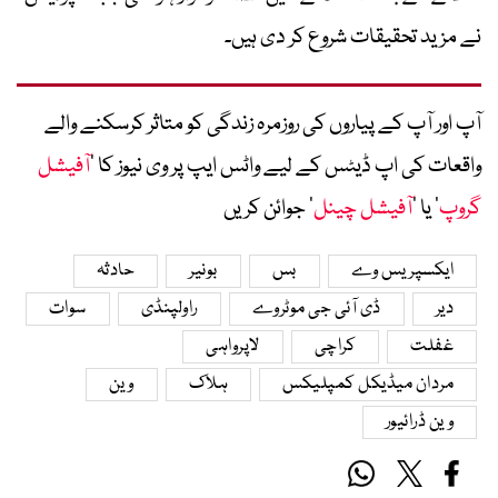
نے مزید تحقیقات شروع کر دی ہیں۔
آپ اور آپ کے پیاروں کی روزمرہ زندگی کو متاثر کرسکنے والے
واقعات کی اپ ڈیٹس کے لیے واٹس ایپ پر وی نیوز کا ’
آفیشل
گروپ
‘ یا ’
آفیشل چینل
‘ جوائن کریں
ایکسپریس وے
بس
بونیر
حادثہ
دیر
ڈی آئی جی موٹروے
راولپنڈی
سوات
غفلت
کراچی
لاپرواہی
مردان میڈیکل کمپلیکس
ہلاک
وین
وین ڈرائیور