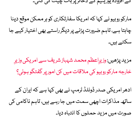
کے افزودہ یورینیم کے ذخائر پر بات چیت کی گئی۔
مارکو روبیو نے کہا کہ امریکا سفارتکاری کو ہر ممکن موقع دینا
چاہتا ہے، تاہم ضرورت پڑنے پر دیگر راستے بھی اختیار کیے جا
سکتے ہیں۔
مزید پڑھیں:
وزیرِاعظم محمد شہباز شریف سے امریکی وزیرِ
خارجہ مارکو روبیو کی ملاقات میں کن امور پر گفتگو ہوئی؟
ادھر امریکی صدر ڈونلڈ ٹرمپ نے بھی کہا ہے کہ ایران کے
ساتھ مذاکرات اچھی سمت میں جا رہے ہیں، تاہم ناکامی کی
صورت میں مزید حملوں کا انتباہ دیا۔