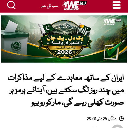
سب کی خبر
ایران کے ساتھ معاہدے کے لیے مذاکرات
میں چند روز لگ سکتے ہیں، آبنائے ہرمز ہر
صورت کھلی رہے گی، مارکو روبیو
منگل 26 مئی 2026