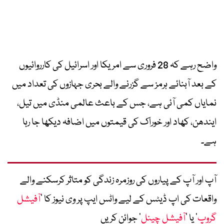
واضح رہے کہ 28 فروری سے امریکا اور اسرائیل کی کارروائیوں
کے بعد آبنائے ہرمز سے گزرنے والے بحری جہازوں کی تعداد میں
نمایاں کمی آئی ہے، جس کے باعث عالمی منڈی میں تیل،
ایندھن، کھاد اور خوراک کی قیمتوں میں اضافہ دیکھا جا رہا
ہے۔
آپ اور آپ کے پیاروں کی روزمرہ زندگی کو متاثر کرسکنے والے
واقعات کی اپ ڈیٹس کے لیے واٹس ایپ پر وی نیوز کا ’
آفیشل
گروپ
‘ یا ’
آفیشل چینل
‘ جوائن کریں