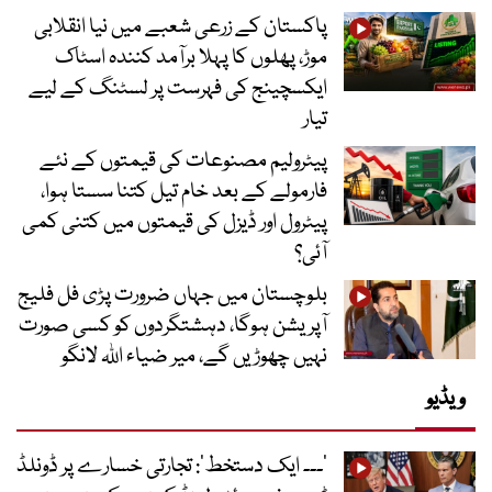
پاکستان کے زرعی شعبے میں نیا انقلابی
موڑ، پھلوں کا پہلا برآمد کنندہ اسٹاک
ایکسچینج کی فہرست پر لسٹنگ کے لیے
تیار
پیٹرولیم مصنوعات کی قیمتوں کے نئے
فارمولے کے بعد خام تیل کتنا سستا ہوا،
پیٹرول اور ڈیزل کی قیمتوں میں کتنی کمی
آئی؟
بلوچستان میں جہاں ضرورت پڑی فل فلیج
آپریشن ہوگا، دہشتگردوں کو کسی صورت
نہیں چھوڑیں گے، میر ضیاء اللہ لانگو
ویڈیو
’۔۔۔ ایک دستخط‘: تجارتی خسارے پر ڈونلڈ