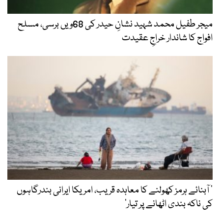
میجر طفیل محمد شہید نشانِ حیدر کی 68ویں برسی، مسلح
افواج کا شاندار خراجِ عقیدت
’ آبنائے ہرمز کھولنے کا معاہدہ قریب، امریکا ایرانی بندرگاہوں
کی ناکہ بندی اٹھانے پر تیار‘