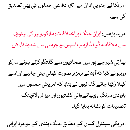
امریکا نے جنوبی ایران میں تازہ دفاعی حملوں کی بھی تصدیق
کی ہے۔
مزید پڑھیں:
ایران جنگ پر اختلافات: مارکو روبیو کی نیٹو وزرا
سے ملاقات، ڈونلڈ ٹرمپ اسپین اور جرمنی سے شدید ناراض
بھارتی شہر جے پور میں صحافیوں سے گفتگو کرتے ہوئے مارکو
روبیو نے کہا کہ آبنائے ہرمز ہر صورت کھلی رہنی چاہیے اور اسے
کھلا رکھا جائے گا۔ انہوں نے بتایا کہ امریکی حملوں میں
بارودی سرنگیں بچھانے والی کشتیوں اور میزائل لانچنگ
تنصیبات کو نشانہ بنایا گیا۔
امریکی سینٹرل کمان کے مطابق جنگ بندی کے باوجود ایرانی