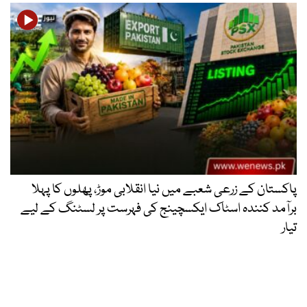
پاکستان کے زرعی شعبے میں نیا انقلابی موڑ، پھلوں کا پہلا
برآمد کنندہ اسٹاک ایکسچینج کی فہرست پر لسٹنگ کے لیے
تیار