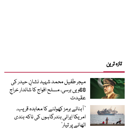
تازہ ترین
میجر طفیل محمد شہید نشانِ حیدر کی
68ویں برسی، مسلح افواج کا شاندار خراجِ
عقیدت
’ آبنائے ہرمز کھولنے کا معاہدہ قریب،
امریکا ایرانی بندرگاہوں کی ناکہ بندی
اٹھانے پر تیار‘