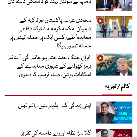
ٹرمپ نے سوئٹزر لینڈ کو دھمکی دے دی
سعودی عرب، پاکستان اور ترکیہ کے
درمیان ’مکہ مکرمہ مشترکہ دفاعی
معاہدہ‘ طے، کسی ایک پر حملہ تینوں پر
حملہ تصور ہوگا
ایران جنگ جلد ختم ہو جائے گی، آبنائے
ہرمز کھولنے کے عبوری معاہدے کے
امکانات روشن، صدر ٹرمپ کا دعویٰ
کالم / تجزیہ
اپنی زندگی کے ایڈیٹر بنیں، رائٹر نہیں
گلا سڑا نظام اور وزیر داخلہ کی تقریر