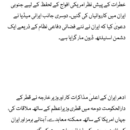
خطرات کے پیش نظر امریکی افواج کے تحفظ کے لیے جنوبی
ایران میں کارروائیاں کی گئیں۔ دوسری جانب ایرانی میڈیا نے
دعویٰ کیا کہ ایران نے نئے فضائی دفاعی نظام کے ذریعے ایک
دشمن اسٹیلتھ ڈرون مار گرایا ہے۔
ادھر ایران کے اعلیٰ مذاکرات کار اور وزیر خارجہ نے قطر کے
دارالحکومت دوحہ میں قطری وزیراعظم کے ساتھ ملاقات کی،
جہاں امریکا کے ساتھ ممکنہ معاہدے، آبنائے ہرمز اور ایران