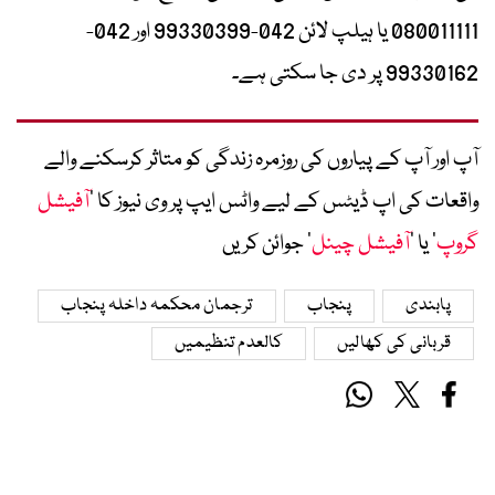
080011111 یا ہیلپ لائن 042-99330399 اور 042-
99330162 پر دی جا سکتی ہے۔
آپ اور آپ کے پیاروں کی روزمرہ زندگی کو متاثر کرسکنے والے
واقعات کی اپ ڈیٹس کے لیے واٹس ایپ پر وی نیوز کا ’
آفیشل
گروپ
‘ یا ’
آفیشل چینل
‘ جوائن کریں
پابندی
پنجاب
ترجمان محکمہ داخلہ پنجاب
قربانی کی کھالیں
کالعدم تنظیمیں