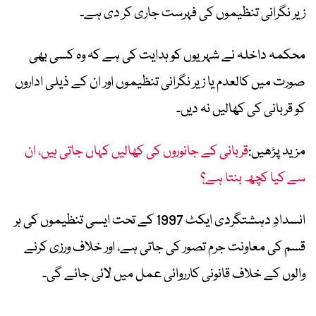
زیر نگرانی تنظیموں کی فہرست جاری کر دی ہے۔
محکمہ داخلہ نے شہریوں کو ہدایت کی ہے کہ وہ کسی بھی
صورت میں کالعدم یا زیر نگرانی تنظیموں اور ان کے ذیلی اداروں
کو قربانی کی کھالیں نہ دیں۔
مزید پڑھیں:
قربانی کے جانوروں کی کھالیں کہاں جاتی ہیں، ان
سے کیا کچھ بنتا ہے؟
انسدادِ دہشتگردی ایکٹ 1997 کے تحت ایسی تنظیموں کی ہر
قسم کی معاونت جرم تصور کی جاتی ہے، اور خلاف ورزی کرنے
والوں کے خلاف قانونی کارروائی عمل میں لائی جائے گی۔