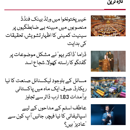
تازہ ترین
خیبرپختونخوا میں ورلڈ بینک فنڈڈ
منصوبوں میں مبینہ بے ضابطگیوں پر
سینیٹ کمیٹی کا اظہارِ تشویش، تحقیقات
کی ہدایت
ڈراما ’ڈاکٹر بہو‘ نے مشکل موضوعات پر
گفتگو کا راستہ کھولا، شجاع اسد
مسائل کے باوجود ٹیکسٹائل صنعت کا نیا
ریکارڈ، صرف ایک ماہ میں پاکستانی
برآمدات 1.83 ارب ڈالر سے تجاوز
عاطف اسلم کے مداحوں کے لیے
اسپاٹیفائی کا نیا فیچر، جانیں آپ کون سے
‘عادیز’ ہیں؟