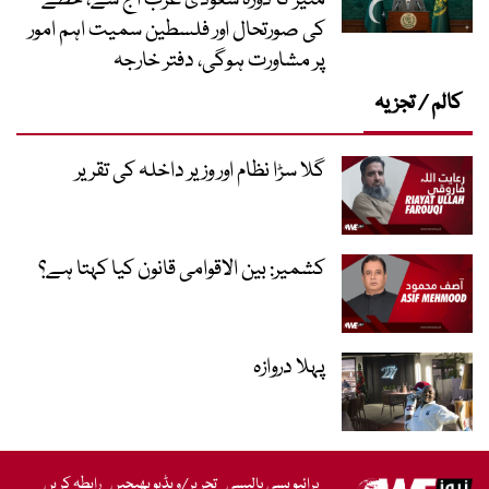
کی صورتحال اور فلسطین سمیت اہم امور
پر مشاورت ہوگی، دفتر خارجہ
کالم / تجزیہ
گلا سڑا نظام اور وزیر داخلہ کی تقریر
کشمیر: بین الاقوامی قانون کیا کہتا ہے؟
پہلا دروازہ
پرائیویسی پالیسی
تحریر/ویڈیو بھیجیں
رابطہ کریں