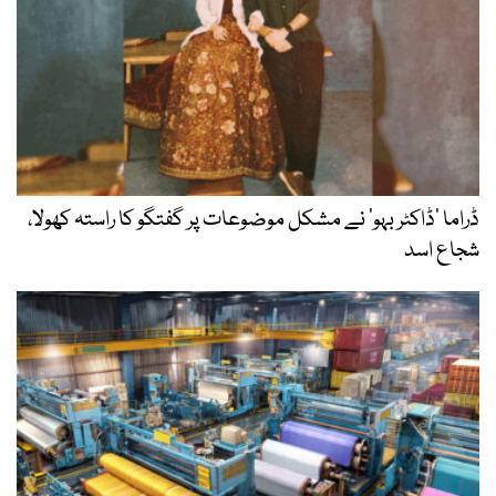
ڈراما ’ڈاکٹر بہو‘ نے مشکل موضوعات پر گفتگو کا راستہ کھولا،
شجاع اسد