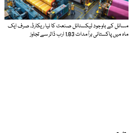
مسائل کے باوجود ٹیکسٹائل صنعت کا نیا ریکارڈ، صرف ایک
ماہ میں پاکستانی برآمدات 1.83 ارب ڈالر سے تجاوز