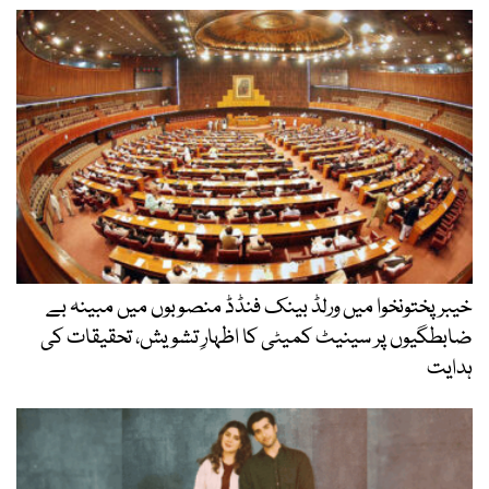
خیبرپختونخوا میں ورلڈ بینک فنڈڈ منصوبوں میں مبینہ بے
ضابطگیوں پر سینیٹ کمیٹی کا اظہارِ تشویش، تحقیقات کی
ہدایت