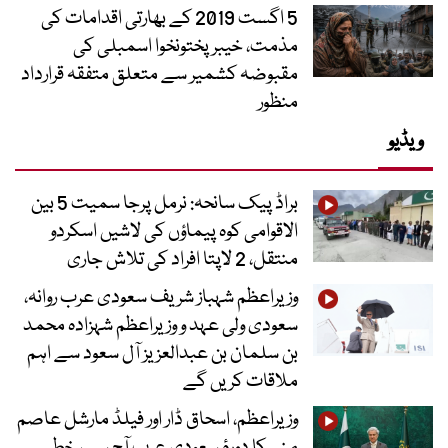
5 اگست 2019 کے بھارتی اقدامات کی
مذمت، خیبرپختونخوا اسمبلی کی
مقبوضہ کشمیر سے متعلق متفقہ قرارداد
منظور
ویڈیو
براڈ پیک سانحہ: نرمل پرجا سمیت 5 بین
الاقوامی کوہ پیماؤں کی لاشیں اسکردو
منتقل، 2 لاپتا افراد کی تلاش جاری
وزیراعظم شہباز شریف سعودی عرب روانہ،
سعودی ولی عہد و وزیراعظم شہزادہ محمد
بن سلمان بن عبدالعزیز آل سعود سے اہم
ملاقات کریں گے
وزیراعظم، اسحاق ڈار اور فیلڈ مارشل عاصم
منیر کا دورۂ سعودی عرب آج سے، خطے