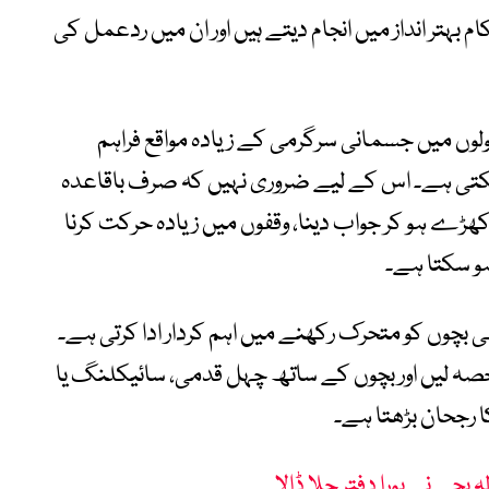
بہتر انداز میں انجام دیتے ہیں اور ان میں ردعمل کی
وں میں جسمانی سرگرمی کے زیادہ مواقع فراہم
کتی ہے۔ اس کے لیے ضروری نہیں کہ صرف باقاعدہ
ھڑے ہو کر جواب دینا، وقفوں میں زیادہ حرکت کرنا
 ہو سکتا ہے۔
ی بچوں کو متحرک رکھنے میں اہم کردار ادا کرتی ہے۔
حصہ لیں اور بچوں کے ساتھ چہل قدمی، سائیکلنگ یا
ا رجحان بڑھتا ہے۔