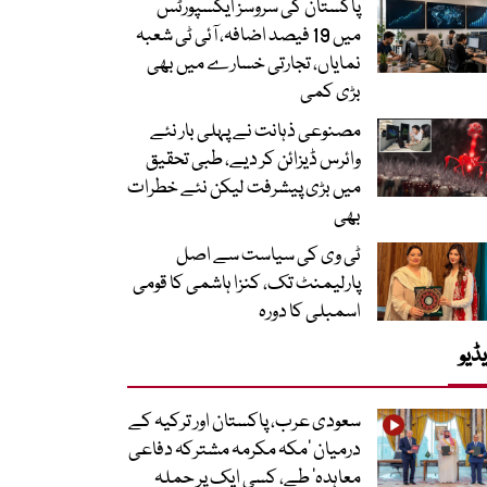
پاکستان کی سروسز ایکسپورٹس
میں 19 فیصد اضافہ، آئی ٹی شعبہ
نمایاں، تجارتی خسارے میں بھی
بڑی کمی
مصنوعی ذہانت نے پہلی بار نئے
وائرس ڈیزائن کر دیے، طبی تحقیق
میں بڑی پیشرفت لیکن نئے خطرات
بھی
ٹی وی کی سیاست سے اصل
پارلیمنٹ تک، کنزا ہاشمی کا قومی
اسمبلی کا دورہ
ڈیو
سعودی عرب، پاکستان اور ترکیہ کے
درمیان ’مکہ مکرمہ مشترکہ دفاعی
معاہدہ‘ طے، کسی ایک پر حملہ