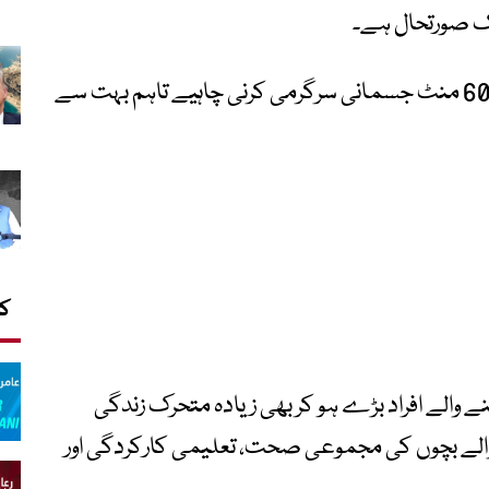
اک صورتحال ہے۔
ماہرین کا کہنا ہے کہ بچوں کو روزانہ کم از کم 60 منٹ جسمانی سرگرمی کرنی چاہیے تاہم بہت سے
کا
ے والے افراد بڑے ہو کر بھی زیادہ متحرک زندگی
والے بچوں کی مجموعی صحت، تعلیمی کارکردگی اور