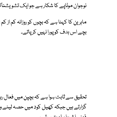
نوجوان موٹاپے کا شکار ہے جو ایک تشویشن
بچے اس ہدف کو پورا نہیں کر پاتے۔
تحقیق سے ثابت ہوا ہے کہ بچپن میں فعال رہن
گزارتے ہیں جبکہ کھیل کود میں حصہ لینے 