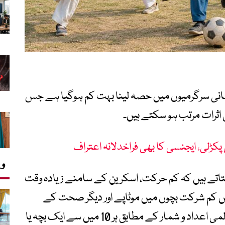
انی سرگرمیوں میں حصہ لینا بہت کم ہوگیا ہے جس
اثرات مرتب ہو سکتے ہیں۔
وی
تاتے ہیں کہ کم حرکت، اسکرین کے سامنے زیادہ وقت
ں کم شرکت بچوں میں موٹاپے اور دیگر صحت کے
مسائل میں اضافے کا باعث بن رہی ہے۔ عالمی اعداد و شمار کے مطابق ہر 10 میں سے ایک بچہ یا