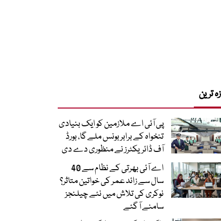
زہ ترین
پی آئی اے ملازمین کو ایک بنیادی
تنخواہ کے برابر بونس ملے گا، بورڈ
آف ڈائریکٹرز نے منظوری دے دی
اے آئی بھرتی کے نظام سے 40
سال سے زائد عمر کی خواتین متاثر؟
نوکری کی تلاش میں نئے چیلنجز
سامنے آ گئے