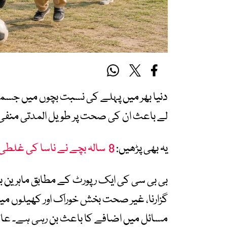
دنیا بھر میں پہلے کی نسبت بچوں میں جسم
لے باعث ان کی صحت پر طویل المدتی منفی 
یہ بھی پڑھیں:
8 سالہ بچے نے ناسا کی غلطی پکڑلی، ایجنسی کا بھی فراخدلانہ اعتراف
بی بی سی کی ایک رپورٹ کے مطابق ماہرین ب
گزارنا، غیر صحت بخش خوراک اور کھیلوں می