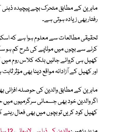
ماہرین کے مطابق متحرک بچے پیچیدہ ذہنی کام 
رفتار بھی زیادہ ہوتی ہے۔
تحقیقی مطالعات سے معلوم ہوا ہے کہ اسکول
کرنے سے بچوں میں موٹاپے کی شرح کم ہو س
کھیل ہی کروائے جائیں بلکہ کلاس روم میں ک
اور کھیل کے آزادانہ مواقع دینا بھی مؤثر ثابت
ماہرین کے مطابق والدین کی حوصلہ افزائی بھ
اگر والدین خود بھی جسمانی سرگرمیوں میں 
کھیل کود کریں تو بچوں میں بھی فعال رہنے ک
مزید پڑھیں:
والدین کی ذرا سی لاپروائی، 12 سالہ بچے نے پورا دفتر جلا ڈالا