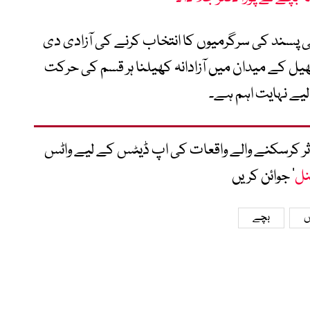
پنی پسند کی سرگرمیوں کا انتخاب کرنے کی آزادی دی
کھیل کے میدان میں آزادانہ کھیلنا ہر قسم کی حرکت
یے نہایت اہم ہے۔
متاثر کرسکنے والے واقعات کی اپ ڈیٹس کے لیے واٹس
نل
‘ جوائن کریں
ں
بچے