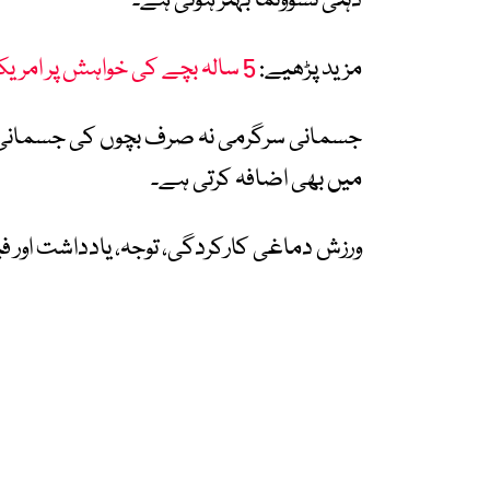
ذہنی نشوونما بہتر ہوتی ہے۔
مزید پڑھیے:
5 سالہ بچے کی خواہش پر امریکی خاندان نے انوکھا عالمی ریکارڈ بنادیا
جسمانی سرگرمی نہ صرف بچوں کی جسمانی ص
میں بھی اضافہ کرتی ہے۔
ورزش دماغی کارکردگی، توجہ، یادداشت اور 