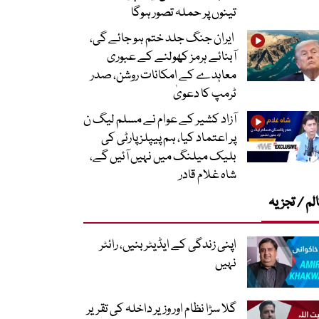
تینوں پر حملہ تصور ہوگا
ایران جنگ جلد ختم ہو جائے گی،
آبنائے ہرمز کھولنے کے عبوری
معاہدے کے امکانات روشن، صدر
ٹرمپ کا دعویٰ
آزاد کشیر کے عوام نے مسلم لیگ ن
پر اعتماد کیا، ہم پیپلز پارٹی کی
بلیک میلنگ میں نہیں آئیں گے،
شاہ غلام قادر
لم / تجزیہ
اپنی زندگی کے ایڈیٹر بنیں، رائٹر
نہیں
گلا سڑا نظام اور وزیر داخلہ کی تقریر