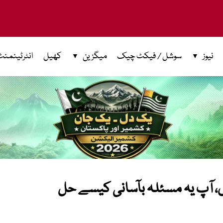
نیوز
سوشل / فیکٹ چیک
میگزین
کھیل
انٹرٹینمنٹ
، آپ یہ مسئلہ بآسانی کیسے حل