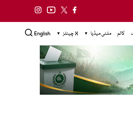
کالم
ملٹی میڈیا
X چینلز
English