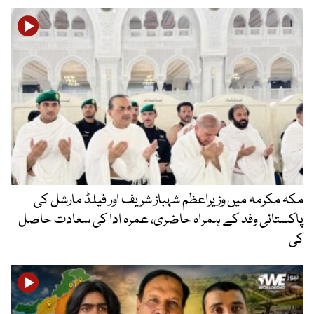
مکہ مکرمہ میں وزیراعظم شہباز شریف اور فیلڈ مارشل کی
پاکستانی وفد کے ہمراہ حاضری، عمرہ ادا کی سعادت حاصل
کی