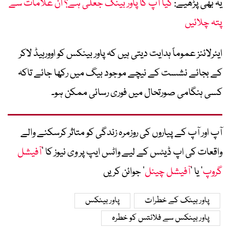
یہ بھی پڑھیے:
کیا آپ کا پاور بینک جعلی ہے؟ ان علامات سے
پتہ چلائیں
ایئرلائنز عموماً ہدایت دیتی ہیں کہ پاور بینکس کو اوورہیڈ لاکر
کے بجائے نشست کے نیچے موجود بیگ میں رکھا جائے تاکہ
کسی ہنگامی صورتحال میں فوری رسائی ممکن ہو۔
آپ اور آپ کے پیاروں کی روزمرہ زندگی کو متاثر کرسکنے والے
واقعات کی اپ ڈیٹس کے لیے واٹس ایپ پر وی نیوز کا ’
آفیشل
گروپ
‘ یا ’
آفیشل چینل
‘ جوائن کریں
پاور بینک کے خطرات
پاور بینکس
پاور بینکس سے فلائتس کو خطرہ