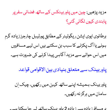
مزید پڑھیں:
چین میں پاور بینکس کے ساتھ فضائی سفر پر
پابندی کیوں لگائی گئی؟
برطانوی ایوی ایشن ریگولیٹر کے مطابق پورٹیبل چارجرز زیادہ گرم
ہونے یا آگ پکڑنے کا سبب بن سکتے ہیں اس لیے مسافروں
میں اس حوالے سے مزید آگاہی پیدا کرنے کی ضرورت ہے۔
پاور بینک سے متعلق بنیادی بین الاقوامی قواعد
پاور بینک ہمیشہ اپنے ساتھ کیبن میں رکھیں، چیک اِن
سامان میں ہرگز نہ رکھیں۔
ہر مسافر زیادہ سے زیادہ 2 پاور بینک ساتھ لے جا سکتا ہے۔