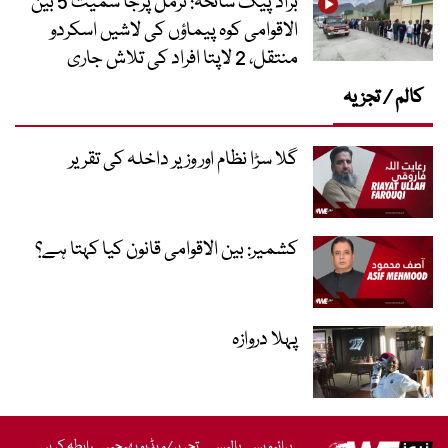
براڈ پیک سانحہ: نرمل پرجا سمیت 5 بین
الاقوامی کوہ پیماؤں کی لاشیں اسکردو
منتقل، 2 لاپتا افراد کی تلاش جاری
کالم / تجزیہ
گلا سڑا نظام اور وزیر داخلہ کی تقریر
کشمیر: بین الاقوامی قانون کیا کہتا ہے؟
پہلا دروازہ
پرائیویسی پالیسی
تحریر/ویڈیو بھیجیں
رابطہ کریں