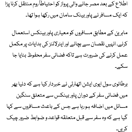
اطلاع کے بعد مصر جانے والی پرواز کو احتیاطاً روم منتقل کرنا پڑا
کہ ایک مسافر نے پاور بینک سامان میں رکھا ہوا تھا۔
ماہرین کے مطابق مسافروں کو معیاری پاور بینکس استعمال
کرنے، انہیں نقصان سے بچانے اور ایئرلائنز کی ہدایات پر مکمل
عمل کرنے کی ضرورت ہے تاکہ فضائی سفر محفوظ بنایا جا
سکے۔
برطانوی سول ایوی ایشن اتھارٹی نے خبردار کیا ہے کہ دنیا بھر
میں فضائی سفر کے دوران پاور بینکس سے متعلق سنگین
مسائل میں اضافہ ہو رہا ہے جس کے باعث مسافروں سے کہا
گیا ہے کہ وہ سفر سے قبل متعلقہ قواعد و ضوابط ضرور چیک
کریں۔