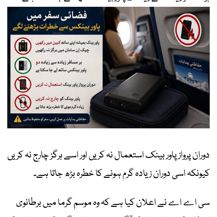
دوران پرواز پاور بینک استعمال نہ کریں اور اسے ہرگز چارج نہ کریں
کیونکہ اسی دوران زیادہ گرم ہونے کا خطرہ بڑھ جاتا ہے۔
سی اے اے نے اعلان کیا ہے کہ وہ موسم گرما میں برطانوی