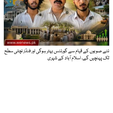
نئے صوبوں کے قیام سے گورننس بہتر ہوگی اور فنڈز نچلی سطح
تک پہنچیں گے، اسلام آباد کے شہری