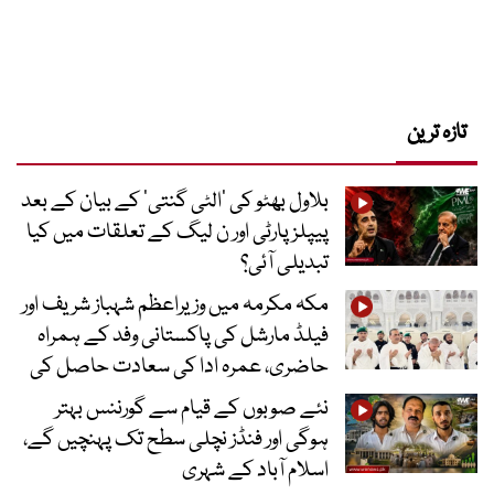
تازہ ترین
بلاول بھٹو کی ’الٹی گنتی‘ کے بیان کے بعد
پیپلز پارٹی اور ن لیگ کے تعلقات میں کیا
تبدیلی آئی؟
مکہ مکرمہ میں وزیراعظم شہباز شریف اور
فیلڈ مارشل کی پاکستانی وفد کے ہمراہ
حاضری، عمرہ ادا کی سعادت حاصل کی
نئے صوبوں کے قیام سے گورننس بہتر
ہوگی اور فنڈز نچلی سطح تک پہنچیں گے،
اسلام آباد کے شہری