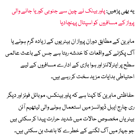
یہ بھی پڑھیں:
پاور بینک نے چین سے جنوبی کوریا جانے والی
پرواز کے مسافروں کو اسپتال پہنچادیا
ماہرین کے مطابق دوران پرواز ان بیٹریوں کے زیادہ گرم ہونے یا
آگ پکڑنے کے واقعات کا خدشہ رہتا ہے جس کے باعث عالمی
سطح پر ایئرلائنز اور ہوا بازی کے ادارے مسافروں کے لیے
احتیاطی ہدایات مزید سخت کر رہے ہیں۔
حفاظتی ماہرین کا کہنا ہے کہ پاور بینکس، موبائل فونز اور دیگر
ری چارج ایبل ڈیوائسز میں استعمال ہونے والی لیتھیم آئن
بیٹریاں مخصوص حالات میں شدید حرارت پیدا کر سکتی ہیں
جو جہاز میں آگ لگنے کے خطرے کا باعث بن سکتی ہیں۔