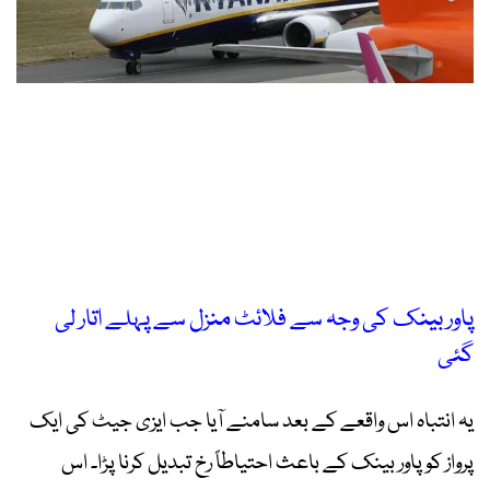
پاور بینک کی وجہ سے فلائٹ منزل سے پہلے اتار لی
گئی
یہ انتباہ اس واقعے کے بعد سامنے آیا جب ایزی جیٹ کی ایک
پرواز کو پاور بینک کے باعث احتیاطاً رخ تبدیل کرنا پڑا۔ اس