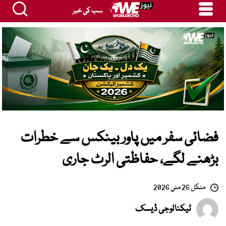
سب کی خبر
فضائی سفر میں پاور بینکس سے خطرات
بڑھنے لگے، حفاظتی الرٹ جاری
منگل 26 مئی 2026
ٹیکنالوجی ڈیسک