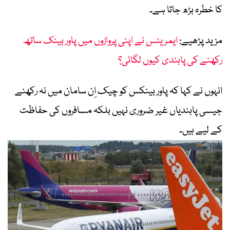
کا خطرہ بڑھ جاتا ہے۔
مزید پڑھیے:
ایمریٹس نے اپنی پروازوں میں پاور بینک ساتھ
رکھنے کی پابندی کیوں لگائی؟
انہوں نے کہا کہ پاور بینکس کو چیک اِن سامان میں نہ رکھنے
جیسی پابندیاں غیر ضروری نہیں بلکہ مسافروں کی حفاظت
کے لیے ہیں۔