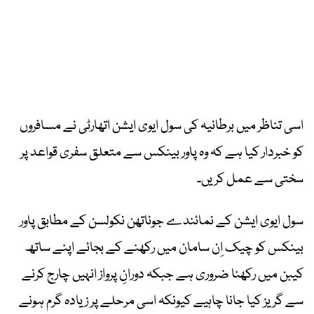
اسی تناظر میں برطانیہ کی سول ایوی ایشن اتھارٹی نے مسافروں
کو خبردار کیا ہے کہ وہ پاور بینکس سے متعلق سفری قواعد پر
سختی سے عمل کریں۔
سول ایوی ایشن کے نمائندے جوناتھن نکولسن کے مطابق پاور
بینکس کو چیک اِن سامان میں رکھنے کے بجائے اپنے ساتھ
کیبن میں رکھنا ضروری ہے جبکہ دورانِ پرواز انہیں چارج کرنے
سے گریز کیا جانا چاہیے کیونکہ اسی مرحلے پر زیادہ گرم ہونے