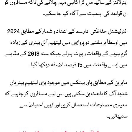
ایئرلائنز کے ساتھ مل کر آگاہی مہم چلائے گی تاکہ مسافروں کو
ان قواعد کی اہمیت سے آگاہ کیا جا سکے۔
انٹرنیشنل حفاظتی ادارے کے اعداد و شمار کے مطابق 2024
میں اوسطاً ہر ہفتے دو پروازوں میں لیتھیم آئن بیٹری کے زیادہ
گرم ہونے کے واقعات رپورٹ ہوئے جبکہ سنہ 2019 کے مقابلے
میں ایسے واقعات میں 15 فیصد اضافہ دیکھا گیا۔
ماہرین کے مطابق پاور بینکس میں موجود بڑی لیتھیم بیٹریاں
شدید آگ کا باعث بن سکتی ہیں اس لیے مسافروں کو چاہیے کہ
معیاری مصنوعات استعمال کریں اور انہیں احتیاط سے
سنبھالیں۔