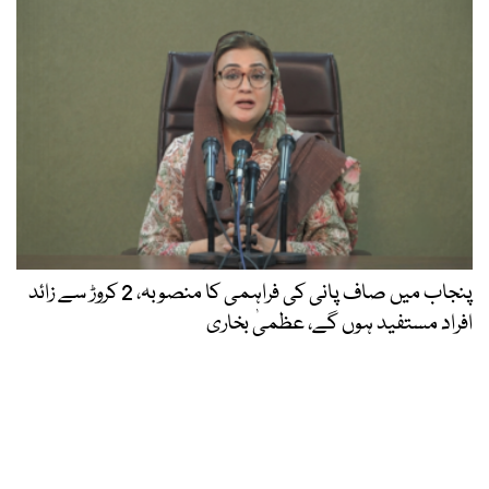
پنجاب میں صاف پانی کی فراہمی کا منصوبہ، 2 کروڑ سے زائد
افراد مستفید ہوں گے، عظمیٰ بخاری