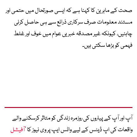
صحت کے ماہرین کا کہنا ہے کہ ایسی صورتحال میں حتمی اور
مستند معلومات صرف سرکاری ذرائع سے ہی حاصل کرنی
چاہئیں، کیونکہ غیر مصدقہ خبریں عوام میں خوف اور غلط
فہمی کو بڑھا سکتی ہیں۔
آپ اور آپ کے پیاروں کی روزمرہ زندگی کو متاثر کرسکنے والے
واقعات کی اپ ڈیٹس کے لیے واٹس ایپ پر وی نیوز کا ’
آفیشل