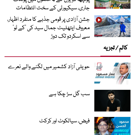
جاری، سیکیورٹی کے سخت انتظامات
جشن آزادی پر قومی جذبے کا منفرد اظہار،
معروف ایتھلیٹ جمال سید کی ’کے ٹو‘
سے اسکردو تک دوڑ
کالم / تجزیہ
حویلی آزاد کشمیر میں لگنے والے نعرے
سب گل سڑ چکا ہے
فیض، سیالکوٹ اور کرکٹ