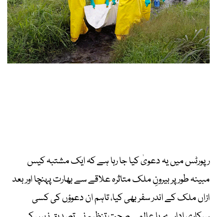
رپورٹس میں یہ دعویٰ کیا جا رہا ہے کہ ایک مشتبہ کیس
مبینہ طور پر بیرونِ ملک متاثرہ علاقے سے بھارت پہنچا اور بعد
ازاں ملک کے اندر سفر بھی کیا، تاہم ان دعوؤں کی کسی
سرکاری ادارے یا عالمی صحت تنظیم نے تصدیق نہیں کی۔