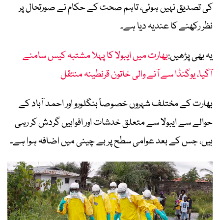
کی تصدیق نہیں ہوئی، تاہم صحت کے حکام نے صورتحال پر
نظر رکھنے کا عندیہ دیا ہے۔
یہ بھی پڑھیں:
بھارت میں ایبولا کا پہلا مشتبہ کیس سامنے
آگیا، یوگنڈا سے آنے والی خاتون قرنطینہ منتقل
بھارت کے مختلف شہروں خصوصاً بنگلورو اور احمد آباد کے
حوالے سے ایبولا سے متعلق خدشات اور افواہیں گردش کر رہی
ہیں، جس کے بعد عوامی سطح پر بے چینی میں اضافہ ہوا ہے۔