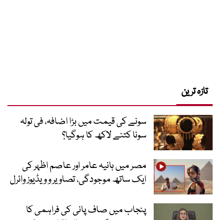
تازہ ترین
سونے کی قیمت میں بڑا اضافہ، فی تولہ
سونا کتنے لاکھ کا ہوگیا؟
مصر میں ہانیہ عامر اور عاصم اظہر کی
ایک ساتھ موجودگی، تصاویر و ویڈیوز وائرل
پنجاب میں صاف پانی کی فراہمی کا