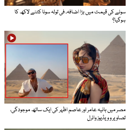
سونے کی قیمت میں بڑا اضافہ، فی تولہ سونا کتنے لاکھ کا
ہوگیا؟
مصر میں ہانیہ عامر اور عاصم اظہر کی ایک ساتھ موجودگی،
تصاویر و ویڈیوز وائرل