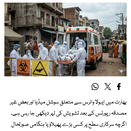
بھارت میں ایبولا وائرس سے متعلق سوشل میڈیا اور بعض غیر
مصدقہ رپورٹس کے بعد تشویش کی لہر دیکھی جا رہی ہے۔
اگرچہ سرکاری سطح پر کسی بڑے پھیلاؤ یا ہنگامی صورتحال