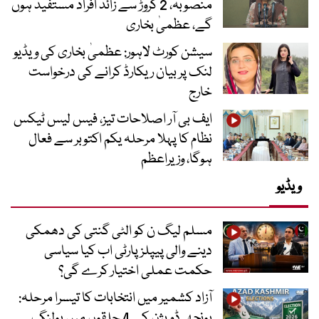
منصوبہ، 2 کروڑ سے زائد افراد مستفید ہوں
گے، عظمیٰ بخاری
سیشن کورٹ لاہور: عظمیٰ بخاری کی ویڈیو
لنک پر بیان ریکارڈ کرانے کی درخواست
خارج
ایف بی آر اصلاحات تیز، فیس لیس ٹیکس
نظام کا پہلا مرحلہ یکم اکتوبر سے فعال
ہوگا، وزیراعظم
ویڈیو
مسلم لیگ ن کو الٹی گنتی کی دھمکی
دینے والی پیپلز پارٹی اب کیا سیاسی
حکمت عملی اختیار کرے گی؟
آزاد کشمیر میں انتخابات کا تیسرا مرحلہ:
پونچھ ڈویژن کے 4 حلقوں میں پولنگ