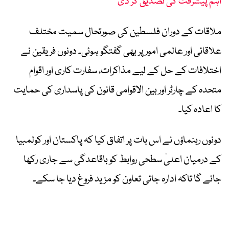
اہم پیشرفت کی تصدیق کر دی
ملاقات کے دوران فلسطین کی صورتحال سمیت مختلف
علاقائی اور عالمی امور پر بھی گفتگو ہوئی۔ دونوں فریقین نے
اختلافات کے حل کے لیے مذاکرات، سفارت کاری اور اقوام
متحدہ کے چارٹر اور بین الاقوامی قانون کی پاسداری کی حمایت
کا اعادہ کیا۔
دونوں رہنماؤں نے اس بات پر اتفاق کیا کہ پاکستان اور کولمبیا
کے درمیان اعلیٰ سطحی روابط کو باقاعدگی سے جاری رکھا
جائے گا تاکہ ادارہ جاتی تعاون کو مزید فروغ دیا جا سکے۔