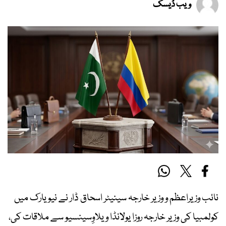
ویب ڈیسک
نائب وزیراعظم و وزیر خارجہ سینیٹر اسحاق ڈار نے نیویارک میں
کولمبیا کی وزیر خارجہ روزا یولانڈا ویلاوِسینسیو سے ملاقات کی،