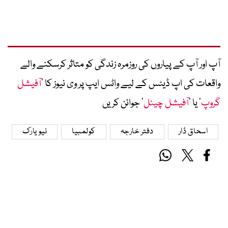
آپ اور آپ کے پیاروں کی روزمرہ زندگی کو متاثر کرسکنے والے
واقعات کی اپ ڈیٹس کے لیے واٹس ایپ پر وی نیوز کا ’
آفیشل
گروپ
‘ یا ’
آفیشل چینل
‘ جوائن کریں
اسحاق ڈار
دفتر خارجہ
کولمبیا
نیویارک