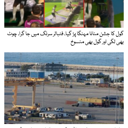
گول کا جشن منانا مہنگا پڑ گیا، فٹبالر سرنگ میں جا گرا، چوٹ
بھی لگی اور گول بھی منسوخ