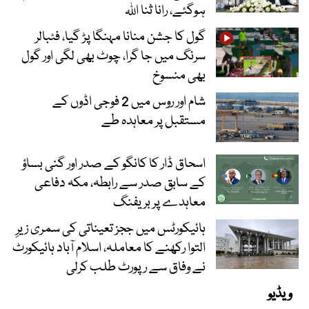
ہوگئے، رانا ثنا اللہ
گول کا جشن منانا مہنگا پڑ گیا، فٹبالر
سرنگ میں جا گرا، چوٹ بھی لگی اور گول
بھی منسوخ
شام اور روس میں 2 فوجی اڈوں کے
مستقبل پر معاہدہ طے
اسحاق ڈار کا کانگو کے صدر اور گنی بساؤ
کے سابق صدر سے رابطہ، مکہ دفاعی
معاہدے پر بریفنگ
ہائیکورٹس میں ججز تعیناتی کی سمری زیرِ
التوا رکھنے کا معاملہ، اسلام آباد ہائیکورٹ
نے وفاق سے رپورٹ طلب کرلی
ویڈیو