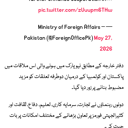
pic.twitter.com/zUuupm6THw
— Ministry of Foreign Affairs –
Pakistan (@ForeignOfficePk)
May 27,
2026
دفتر خارجہ کے مطابق نیویارک میں ہونے والی اس ملاقات میں
پاکستان اور کولمبیا کے درمیان دوطرفہ تعلقات کو مزید
مضبوط بنانے پر زور دیا گیا۔
دونوں رہنماؤں نے تجارت، سرمایہ کاری، تعلیم، دفاع، ثقافت اور
کثیرالجہتی فورمز پر تعاون بڑھانے کے مختلف امکانات پر بات
چیت کی۔