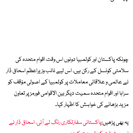
چونکہ پاکستان اور کولمبیا دونوں اس وقت اقوام متحدہ کی
سلامتی کونسل کے رکن ہیں، اس لیے نائب وزیراعظم اسحاق ڈار
نے عالمی و علاقائی معاملات پر کولمبیا کے اصولی مؤقف کو
سراہا اور اقوام متحدہ سمیت دیگر بین الاقوامی فورمز پر تعاون
مزید بڑھانے کی خواہش کا اظہار کیا۔
یہ بھی پڑھیں:
پاکستانی سفارتکاری رنگ لے آئی، اسحاق ڈار نے