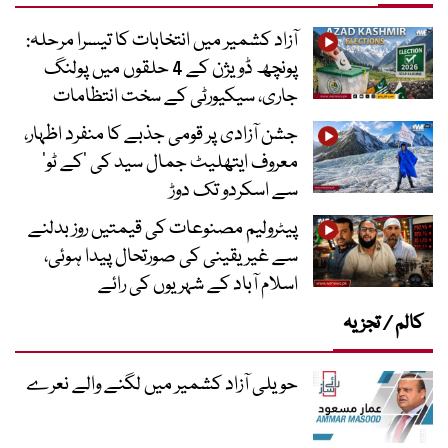
آزاد کشمیر میں انتخابات کا تیسرا مرحلہ:
پونچھ ڈویژن کے 4 حلقوں میں پولنگ
جاری، سیکیورٹی کے سخت انتظامات
جشن آزادی پر قومی جذبے کا منفرد اظہار،
معروف ایتھلیٹ جمال سید کی ’کے ٹو‘
سے اسکردو تک دوڑ
پیٹرولیم مصنوعات کی قیمتیں روز بدلنے
سے غیر یقینی کی صورتحال پیدا ہوئی،
اسلام آباد کے شہریوں کی رائے
کالم / تجزیہ
حویلی آزاد کشمیر میں لگنے والے نعرے