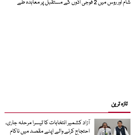
شام اور روس میں 2 فوجی اڈوں کے مستقبل پر معاہدہ طے
تازہ ترین
آزاد کشمیر انتخابات کا تیسرا مرحلہ جاری،
احتجاج کرنے والے اپنے مقصد میں ناکام