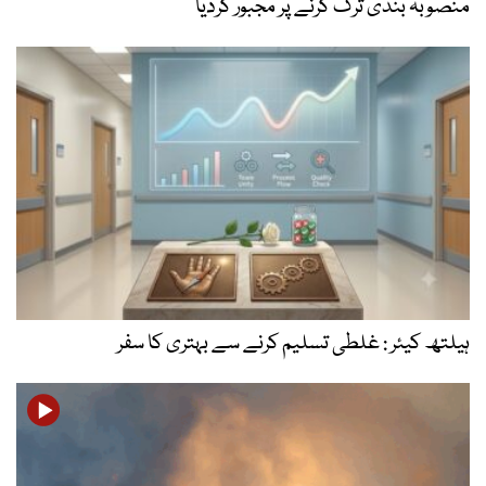
منصوبہ بندی ترک کرنے پر مجبور کردیا
ہیلتھ کیئر : غلطی تسلیم کرنے سے بہتری کا سفر