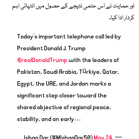
اور حمایت نے اس حتمی نتیجے کے حصول میں انتہائی اہم
کردار ادا کیا۔
Today’s important telephone call led by
President Donald J. Trump
@realDonaldTrump
with the leaders of
Pakistan, Saudi Arabia, Türkiye, Qatar,
Egypt, the UAE, and Jordan marks a
significant step closer toward the
shared objective of regional peace,
stability, and an early…
May 24,
— Ishaq Dar (@MIshaqDar50)