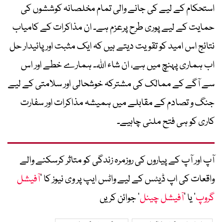
استحکام کے لیے کی جانے والی تمام مخلصانہ کوششوں کی
حمایت کے لیے پوری طرح پرعزم ہے۔ ان مذاکرات کے کامیاب
نتائج اس امید کو تقویت دیتے ہیں کہ ایک مثبت اور پائیدار حل
اب ہماری پہنچ میں ہے، ان شاء اللہ۔ ہمارے خطے اور اس
سے آگے کے ممالک کی مشترکہ خوشحالی اور سلامتی کے لیے
جنگ و تصادم کے مقابلے میں ہمیشہ مذاکرات اور سفارت
کاری کو ہی فتح ملنی چاہیے۔
آپ اور آپ کے پیاروں کی روزمرہ زندگی کو متاثر کرسکنے والے
واقعات کی اپ ڈیٹس کے لیے واٹس ایپ پر وی نیوز کا ’
آفیشل
گروپ
‘ یا ’
آفیشل چینل
‘ جوائن کریں