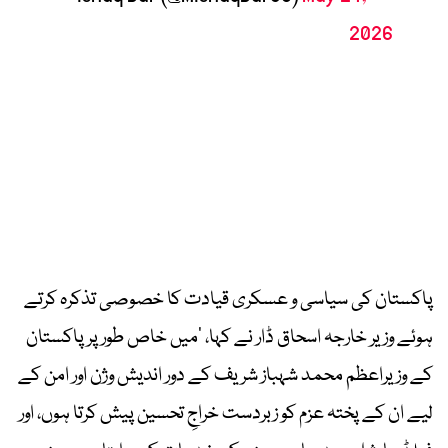
2026
پاکستان کی سیاسی و عسکری قیادت کا خصوصی تذکرہ کرتے
ہوئے وزیر خارجہ اسحاق ڈار نے کہا، ’میں خاص طور پر پاکستان
کے وزیراعظم محمد شہباز شریف کے دور اندیش وژن اور امن کے
لیے ان کے پختہ عزم کو زبردست خراجِ تحسین پیش کرتا ہوں، اور