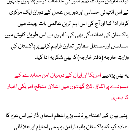
فیلڈ مارشل سید عاصم منیر کی خدمات کو سراہتا ہوں جنہوں
نے اس انتہائی حساس اور دور رس عمل کے دوران ایک مرکزی
کردار ادا کیا اور آج کی اس اہم ترین عالمی بات چیت میں
پاکستان کی نمائندگی بھی کی۔‘ انہوں نے اس طویل کاوش میں
مسلسل اور مستقل سفارتی تعاون فراہم کرنے پر پاکستان کی
وزارتِ خارجہ (دفتر خارجہ) کا بھی شکریہ ادا کیا۔
یہ بھی پڑھیے
امریکا اور ایران کے درمیان امن معاہدے کے
مسودے پر اتفاق، 24 گھنٹوں میں اعلان متوقع، امریکی اخبار
کا دعویٰ
اپنے بیان کے اختتام پر نائب وزیر اعظم اسحاق ڈار نے اس عزم کا
اعادہ کیا کہ پاکستان پائیدار امن، باہمی احترام اور علاقائی