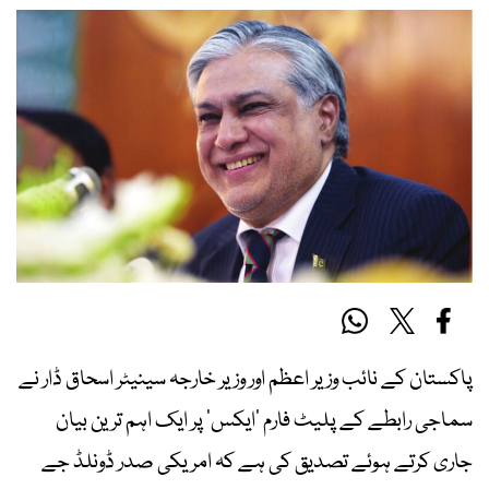
پاکستان کے نائب وزیر اعظم اور وزیر خارجہ سینیٹر اسحاق ڈار نے
سماجی رابطے کے پلیٹ فارم ’ایکس‘ پر ایک اہم ترین بیان
جاری کرتے ہوئے تصدیق کی ہے کہ امریکی صدر ڈونلڈ جے