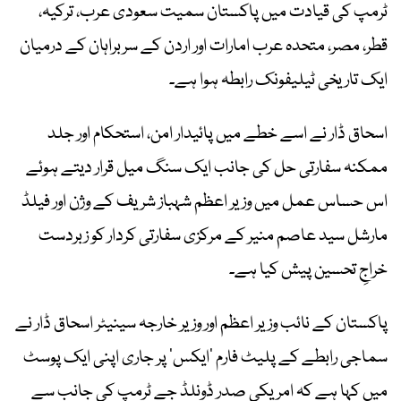
ٹرمپ کی قیادت میں پاکستان سمیت سعودی عرب، ترکیہ،
قطر، مصر، متحدہ عرب امارات اور اردن کے سربراہان کے درمیان
ایک تاریخی ٹیلیفونک رابطہ ہوا ہے۔
اسحاق ڈار نے اسے خطے میں پائیدار امن، استحکام اور جلد
ممکنہ سفارتی حل کی جانب ایک سنگ میل قرار دیتے ہوئے
اس حساس عمل میں وزیر اعظم شہباز شریف کے وژن اور فیلڈ
مارشل سید عاصم منیر کے مرکزی سفارتی کردار کو زبردست
خراجِ تحسین پیش کیا ہے۔
پاکستان کے نائب وزیر اعظم اور وزیر خارجہ سینیٹر اسحاق ڈار نے
سماجی رابطے کے پلیٹ فارم ’ایکس‘ پر جاری اپنی ایک پوسٹ
میں کہا ہے کہ امریکی صدر ڈونلڈ جے ٹرمپ کی جانب سے