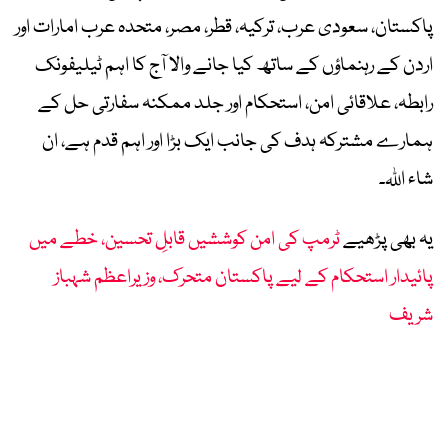
پاکستان، سعودی عرب، ترکیہ، قطر، مصر، متحدہ عرب امارات اور
اردن کے رہنماؤں کے ساتھ کیا جانے والا آج کا اہم ٹیلیفونک
رابطہ، علاقائی امن، استحکام اور جلد ممکنہ سفارتی حل کے
ہمارے مشترکہ ہدف کی جانب ایک بڑا اور اہم قدم ہے، ان
شاء اللہ۔
یہ بھی پڑھیے
ٹرمپ کی امن کوششیں قابلِ تحسین، خطے میں
پائیدار استحکام کے لیے پاکستان متحرک، وزیراعظم شہباز
شریف