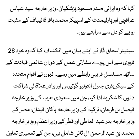
کہا کہ وہ ایرانی صدر مسعود پزشکیان، وزیر خارجہ سید عباس
عراقچی اور پارلیمنٹ کے اسپیکر محمد باقر قالیباف کے مثبت
رویے کو دل سے سراہتے ہیں۔
سینیٹر اسحاق ڈار نے اپنے بیان میں انکشاف کیا کہ وہ خود 28
فروری سے اس پورے سفارتی عمل کے دوران عالمی قیادت کے
ساتھ مسلسل قریبی رابطے میں رہے۔ انہوں نے اقوام متحدہ
کے سیکریٹری جنرل انتونیو گوتیرس اور برادر علاقائی شراکت
داروں کا شکریہ ادا کیا، جن میں سعودی عرب کے وزیر خارجہ
فیصل بن فرحان، ترکیہ کے وزیر خارجہ ہاکان فیدان، مصر کے
وزیر خارجہ بدر عبد العاطی اور قطر کے وزیر اعظم و وزیر خارجہ
محمد بن عبدالرحمن آل ثانی شامل ہیں، جن کے تعمیری تعاون