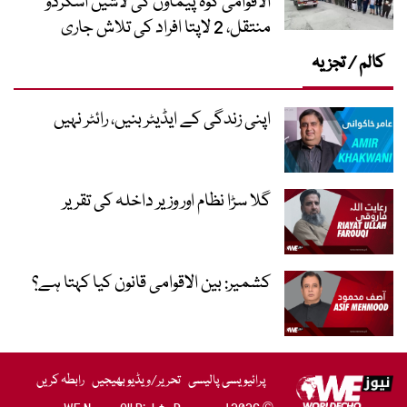
الاقوامی کوہ پیماؤں کی لاشیں اسکردو
منتقل، 2 لاپتا افراد کی تلاش جاری
کالم / تجزیہ
اپنی زندگی کے ایڈیٹر بنیں، رائٹر نہیں
گلا سڑا نظام اور وزیر داخلہ کی تقریر
کشمیر: بین الاقوامی قانون کیا کہتا ہے؟
پرائیویسی پالیسی
تحریر/ویڈیو بھیجیں
رابطہ کریں