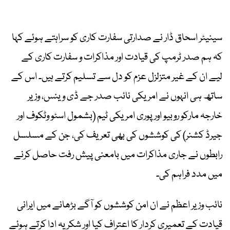
سینیٹر اسحاق ڈار نے صدارتی سفارت کاری کو سراہتے ہوئے کہا
کہ ہم صدر ٹرمپ کی قیادت اور مذاکرات و سفارت کاری کے
لیے ان کے غیر متزلزل عزم کو دل سے تسلیم کرتے ہیں۔ اس کے
ساتھ ہی انہوں نے امریکی نائب صدر جے ڈی وینس، وزیر
خارجہ مارکو روبیو اور پوری امریکی ٹیم (بشمول اسٹو وٹکوف اور
جیرڈ کشنر) کی کوششوں کی بھی تعریف کی، جن کے مسلسل
رابطوں نے جاری مذاکرات میں بامعنی پیش رفت حاصل کرنے
میں مدد فراہم کی۔
نائب وزیر اعظم نے ان امن کوششوں کو آگے بڑھانے میں ایرانی
قیادت کے تعمیری کردار کا اعتراف کیا اور شکریہ ادا کرتے ہوئے