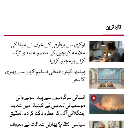
تازہ ترین
نوکری سے برطرفی کے خوف نے میٹا کی
ملازمہ کو بچوں کی منصوبہ بندی ترک
کرنے پر مجبور کردیا
ہیلتھ کیئر : غلطی تسلیم کرنے سے بہتری
کا سفر
انسانی سرگرمیوں سے پیدا ہونے والی
موسمیاتی تبدیلی نے کینیڈا میں شدید
جنگلاتی آگ کا خطرہ دگنا کر دیا، تحقیق
سیاسی انتقام؟ بھارتی عدالت نے معروف