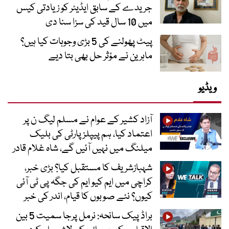
جریدے کے سابق ایڈیٹر کو زیادتی کیس
میں 10 سال قید کی سزا سنا دی
پیٹ پھولنے کی 5 بڑی وجوہات کیا ہیں؟
ماہرین نے مؤثر حل بھی بتا دیے
ویڈیو
آزاد کشیر کے عوام نے مسلم لیگ ن پر
اعتماد کیا، ہم پیپلز پارٹی کی بلیک
میلنگ میں نہیں آئیں گے، شاہ غلام قادر
شہبازشریف کا مستقبل کیا؟ بڑی خبر،
کراچی میں ایم کیو ایم کی جگہ پی ٹی آئی
کیوں؟ نئے صوبوں کا قیام، اندر کی خبر
براڈ پیک سانحہ: نرمل پرجا سمیت 5 بین