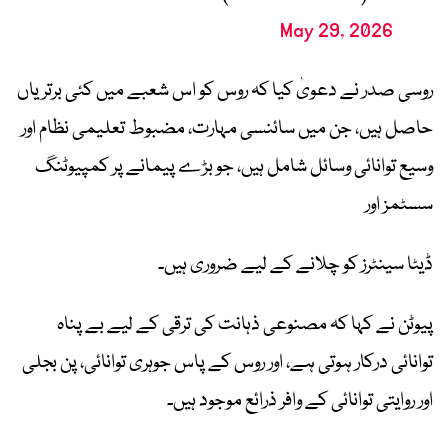
May 29, 2026
روسی صدر نے دعویٰ کیا کہ روس کو اس شعبے میں کئی برتریاں
حاصل ہیں، جن میں سائنسی مہارت، مضبوط تعلیمی نظام اور
وسیع توانائی وسائل شامل ہیں، جو بڑے پیمانے پر کمپیوٹنگ
سسٹمز اور
ڈیٹا سینٹرز کو چلانے کے لیے ضروری ہیں۔
پیوٹن نے کہا کہ مصنوعی ذہانت کی ترقی کے لیے بے پناہ
توانائی درکار ہوتی ہے، اور روس کے پاس جوہری توانائی، پن بجلی
اور روایتی توانائی کے وافر ذرائع موجود ہیں۔