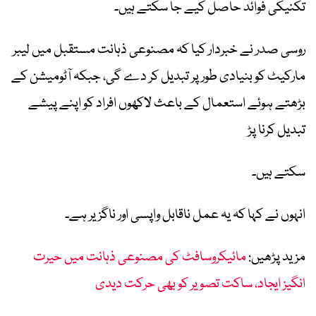
تکنیکی فوائد حاصل کیے جا سکتے ہیں۔
روسی صدر نے خبردار کیا کہ مصنوعی ذہانت مستقبل میں لیبر
مارکیٹ کو بنیادی طور پر تبدیل کر دے گی، جبکہ آٹومیشن کے
بڑھتے ہوئے استعمال کے باعث لاکھوں افراد کو اپنے پیشے
تبدیل کرنا پڑ
سکتے ہیں۔
انہوں نے کہا کہ یہ عمل ناقابل واپسی اور ناگزیر ہے۔
مزید پڑھیں:
مائیکروسافٹ کی مصنوعی ذہانت میں حیرت
انگیز ایجاد، ساکت تصویر کو بھی حرکت دیدی