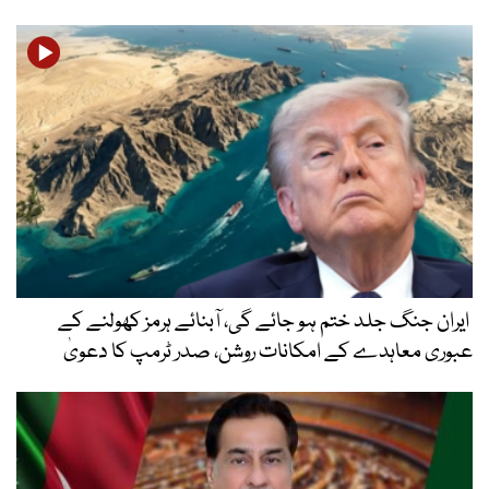
ایران جنگ جلد ختم ہو جائے گی، آبنائے ہرمز کھولنے کے
عبوری معاہدے کے امکانات روشن، صدر ٹرمپ کا دعویٰ