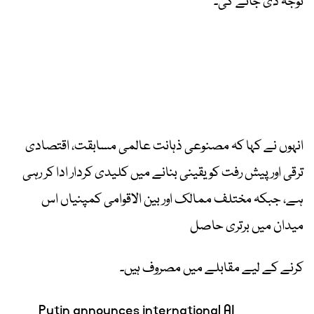
توجہ دی جائے گی۔
انہوں نے کہا کہ مصنوعی ذہانت عالمی مسابقت، اقتصادی
ترقی اور پیش رفت کو یقینی بنانے میں کلیدی کردار ادا کر رہی
ہے، جبکہ مختلف ممالک اور بین الاقوامی کمپنیاں اس
میدان میں برتری حاصل
کرنے کے لیے مقابلے میں مصروف ہیں۔
Putin announces international AI