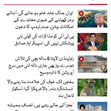
ایران جنگ جلد ختم ہو جائے گی، آبنائے
ہرمز کھولنے کے عبوری معاہدے کے
امکانات روشن، صدر ٹرمپ کا دعویٰ
پی ٹی آئی کو مذاکرات کی کوئی نئی
پیشکش نہیں کی، اسپیکر ایاز صادق
راولپنڈی: لاپتا 6 سالہ بچی کی تلاش
دوسرے روز بھی جاری، نالہ لئی میں سرچ
آپریشن کا دائرہ وسیع
ہفتوں تک خوف کی علامت بنا رہنے والا
‘دہشتگرد بندر’ بالآخر پکڑا گیا، اسکولز
تاحال بند
’ججز آتے جاتے رہتے ہیں، انصاف ہمیشہ