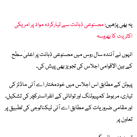
یہ بھی پڑھیں:
مصنوعی ذہانت سے تیارکردہ مواد پر امریکی
اکثریت کا بھروسہ
انہوں نے آئندہ سال روس میں مصنوعی ذہانت پر اعلیٰ سطح
کے بین الاقوامی اجلاس کی تجویز بھی پیش کی۔
پیوٹن کے مطابق اس اجلاس میں خودمختار اے آئی ماڈلز کی
تیاری، مربوط کمپیوٹنگ اور توانائی کے انفرااسٹرکچر کی تشکیل،
اور مقامی ضروریات کے مطابق اے آئی ٹیکنالوجی کی تطبیق پر
تعاون پر