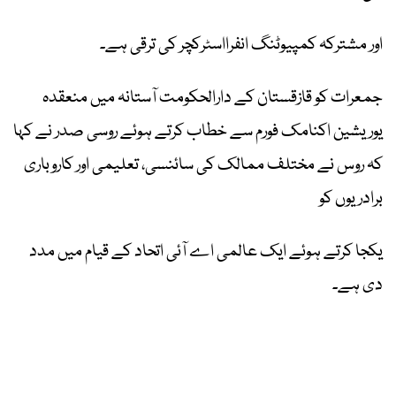
اور مشترکہ کمپیوٹنگ انفرااسٹرکچر کی ترقی ہے۔
جمعرات کو قازقستان کے دارالحکومت آستانہ میں منعقدہ
یوریشین اکنامک فورم سے خطاب کرتے ہوئے روسی صدر نے کہا
کہ روس نے مختلف ممالک کی سائنسی، تعلیمی اور کاروباری
برادریوں کو
یکجا کرتے ہوئے ایک عالمی اے آئی اتحاد کے قیام میں مدد
دی ہے۔