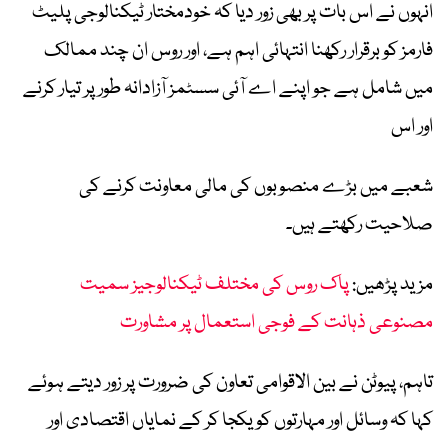
انہوں نے اس بات پر بھی زور دیا کہ خودمختار ٹیکنالوجی پلیٹ
فارمز کو برقرار رکھنا انتہائی اہم ہے، اور روس ان چند ممالک
میں شامل ہے جو اپنے اے آئی سسٹمز آزادانہ طور پر تیار کرنے
اور اس
شعبے میں بڑے منصوبوں کی مالی معاونت کرنے کی
صلاحیت رکھتے ہیں۔
مزید پڑھیں:
پاک روس کی مختلف ٹیکنالوجیز سمیت
مصنوعی ذہانت کے فوجی استعمال پر مشاورت
تاہم، پیوٹن نے بین الاقوامی تعاون کی ضرورت پر زور دیتے ہوئے
کہا کہ وسائل اور مہارتوں کو یکجا کر کے نمایاں اقتصادی اور