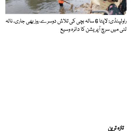
راولپنڈی: لاپتا 6 سالہ بچی کی تلاش دوسرے روز بھی جاری، نالہ
لئی میں سرچ آپریشن کا دائرہ وسیع
تازہ ترین