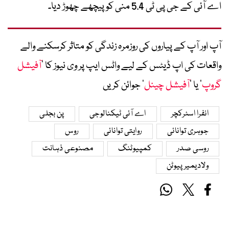
اے آئی کے جی پی ٹی 5.4 منی کو پیچھے چھوڑ دیا۔
آپ اور آپ کے پیاروں کی روزمرہ زندگی کو متاثر کرسکنے والے
واقعات کی اپ ڈیٹس کے لیے واٹس ایپ پر وی نیوز کا ’
آفیشل
گروپ
‘ یا ’
آفیشل چینل
‘ جوائن کریں
انفرا اسٹرکچر
اے آئی ٹیکنالوجی
پن بجلی
جوہری توانائی
روایتی توانائی
روس
روسی صدر
کمپیوٹنگ
مصنوعی ذہانت
ولادیمیر پیوٹن