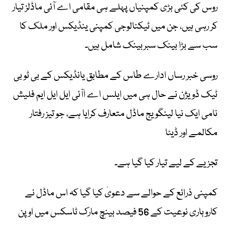
روس کی کئی بڑی کمپنیاں پہلے ہی مقامی اے آئی ماڈلز تیار
کر رہی ہیں، جن میں ٹیکنالوجی کمپنی ینڈیکس اور ملک کا
سب سے بڑا بینک سبربینک شامل ہیں۔
روسی خبر رساں ادارے طاس کے مطابق یانڈیکس کے بی ٹو بی
ٹیک ڈویژن نے حال ہی میں ایلس اے اآئی ایل ایل ایم فلیش
نامی ایک نیا لینگویج ماڈل متعارف کرایا ہے، جو تیز رفتار
مکالمے اور ڈیٹا
تجزیے کے لیے تیار کیا گیا ہے۔
کمپنی ذرائع کے حوالے سے دعویٰ کیا گیا کہ اس ماڈل نے
کاروباری نوعیت کے 56 فیصد بینچ مارک ٹاسکس میں اوپن