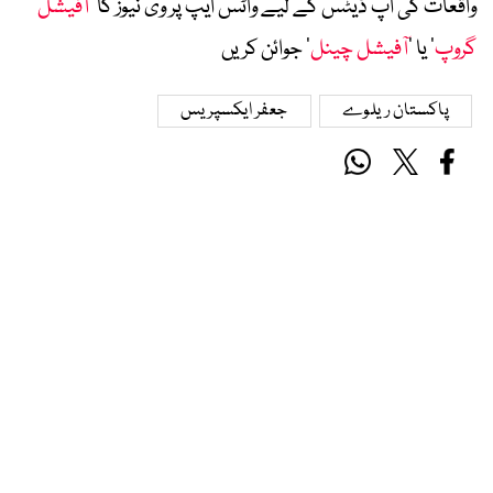
واقعات کی اپ ڈیٹس کے لیے واٹس ایپ پر وی نیوز کا ’
آفیشل
گروپ
‘ یا ’
آفیشل چینل
‘ جوائن کریں
پاکستان ریلوے
جعفر ایکسپریس