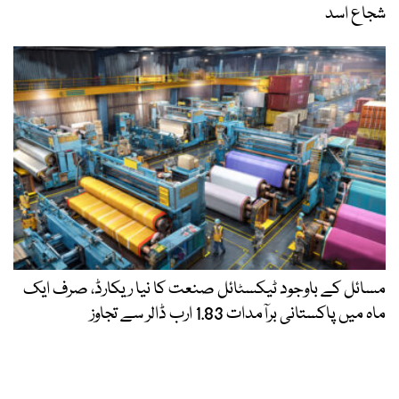
شجاع اسد
مسائل کے باوجود ٹیکسٹائل صنعت کا نیا ریکارڈ، صرف ایک
ماہ میں پاکستانی برآمدات 1.83 ارب ڈالر سے تجاوز