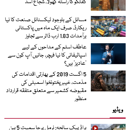
گفتگو کا راستہ کھولا، شجاع اسد
مسائل کے باوجود ٹیکسٹائل صنعت کا نیا
ریکارڈ، صرف ایک ماہ میں پاکستانی
برآمدات 1.83 ارب ڈالر سے تجاوز
عاطف اسلم کے مداحوں کے لیے
اسپاٹیفائی کا نیا فیچر، جانیں آپ کون سے
‘عادیز’ ہیں؟
5 اگست 2019 کے بھارتی اقدامات کی
مذمت، خیبرپختونخوا اسمبلی کی
مقبوضہ کشمیر سے متعلق متفقہ قرارداد
منظور
ویڈیو
براڈ پیک سانحہ: نرمل پرجا سمیت 5 بین