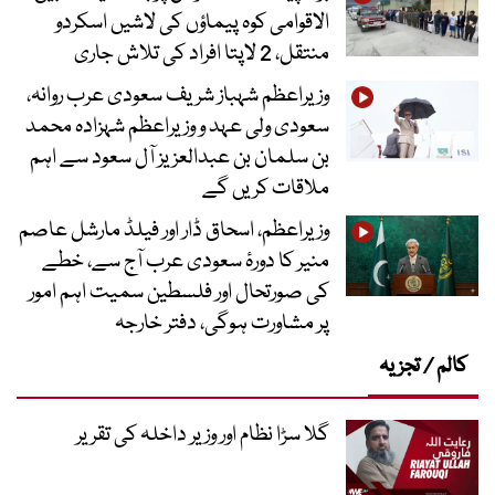
الاقوامی کوہ پیماؤں کی لاشیں اسکردو
منتقل، 2 لاپتا افراد کی تلاش جاری
وزیراعظم شہباز شریف سعودی عرب روانہ،
سعودی ولی عہد و وزیراعظم شہزادہ محمد
بن سلمان بن عبدالعزیز آل سعود سے اہم
ملاقات کریں گے
وزیراعظم، اسحاق ڈار اور فیلڈ مارشل عاصم
منیر کا دورۂ سعودی عرب آج سے، خطے
کی صورتحال اور فلسطین سمیت اہم امور
پر مشاورت ہوگی، دفتر خارجہ
کالم / تجزیہ
گلا سڑا نظام اور وزیر داخلہ کی تقریر