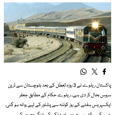
پاکستان ریلوے نے 3 روزہ تعطل کے بعد بلوچستان سے ٹرین
سروس بحال کر دی ہے۔ ریلوے حکام کے مطابق جعفر
ایکسپریس ہفتے کے روز کوئٹہ سے پشاور کے لیے روانہ ہو گئی،
جس کے ساتھ ہی صوبے اور ملک کے دیگر حصوں کے