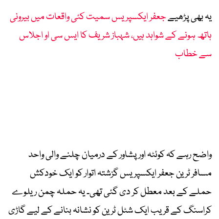
یہ بھی پڑھیے
جعفر ایکسپریس سمیت کئی واقعات میں بیرونی
ہاتھ ہونے کے شواہد ہیں، شہباز شریف کا ایس سی او اجلاس
سے خطاب
واضح رہے کہ کوئٹہ اور پشاور کے درمیان چلنے والی واحد
مسافر ٹرین جعفر ایکسپریس گزشتہ اتوار کو ایک خودکش
حملے کے بعد معطل کر دی گئی تھی۔ یہ حملہ چمن ریلوے
کراسنگ کے قریب ایک شٹل ٹرین کو نشانہ بنانے کے لیے گاڑی