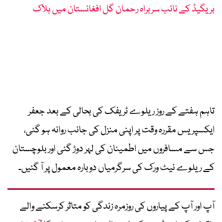
بریگیڈ کے نائب سربراہ رحمان گل افغانستان میں ہلاک
تاہم ہفتے کے روز ریلوے ٹریفک کی بحالی کے بعد جعفر
ایکسپریس مقررہ وقت پر اپنی منزل کی جانب روانہ ہو گئی،
جس سے مسافروں میں اطمینان کی لہر دوڑ گئی اور بلوچستان
کے ریلوے نیٹ ورک کی سرگرمیاں دوبارہ معمول پر آ گئیں۔
آپ اور آپ کے پیاروں کی روزمرہ زندگی کو متاثر کرسکنے والے