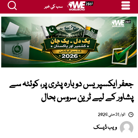
سب کی خبر
جعفر ایکسپریس دوبارہ پٹری پر، کوئٹہ سے
پشاور کے لیے ٹرین سروس بحال
اتوار 31 مئی 2026
ویب ڈیسک