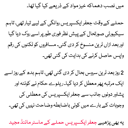
میں نصب دھماکہ خیز مواد کے ذریعے کیا گیا تھا۔
حملے کے وقت جعفر ایکسپریس روانگی کے لیے تیار تھی، تاہم
سیکیورٹی صورتحال کے پیش نظر فوری طور پر اسے روک دیا گیا
اور بعد ازاں ٹرین منسوخ کر دی گئی۔ مسافروں کو ٹکٹوں کی رقم
واپس حاصل کرنے کی ہدایت کی گئی تھی۔
2 روز بعد ٹرین سروس بحال کر دی گئی تھی، تاہم بدھ کے روز اسے
ایک مرتبہ پھر معطل کر دیا گیا۔ ریلوے حکام نے کوئٹہ اور
پشاور دونوں جانب سے جعفر ایکسپریس کی معطلی کی
وجوہات کے بارے میں کوئی باضابطہ وضاحت نہیں کی تھی۔
یہ بھی پڑھیے
جعفر ایکسپریس حملے کے ماسٹر مائنڈ مجید