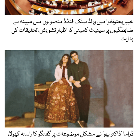
خیبرپختونخوا میں ورلڈ بینک فنڈڈ منصوبوں میں مبینہ بے
ضابطگیوں پر سینیٹ کمیٹی کا اظہارِ تشویش، تحقیقات کی
ہدایت
ڈراما ’ڈاکٹر بہو‘ نے مشکل موضوعات پر گفتگو کا راستہ کھولا،