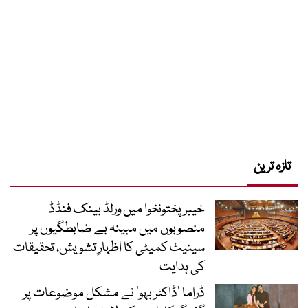
تازہ ترین
خیبرپختونخوا میں ورلڈ بینک فنڈڈ
منصوبوں میں مبینہ بے ضابطگیوں پر
سینیٹ کمیٹی کا اظہارِ تشویش، تحقیقات
کی ہدایت
ڈراما ’ڈاکٹر بہو‘ نے مشکل موضوعات پر