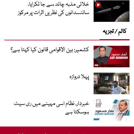
خلائی ملبہ چاند سے جا ٹکرایا،
سائنسدانوں کی نظریں اثرات پر مرکوز
کالم / تجزیہ
کشمیر: بین الاقوامی قانون کیا کہتا ہے؟
پہلا دروازہ
خبردار، نظام اسی مہینے میں ری سیٹ
ہوسکتا ہے