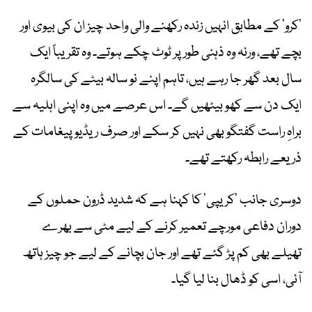
’کرو‘ کے مطابق انہیں زندہ رکھنے والی واحد چیز ان کی بیوی اور
بچے تھے، ورنہ وہ ذہنی طور پر ٹوٹ چکے ہوتے۔ وہ تقریباً ایک
سال بعد گھر جا رہے ہیں، تاہم اپنے نو سالہ بیٹے کی سالگرہ
ایک دن سے کھو بیٹھیں گے۔ اس عرصے میں وہ اپنی اہلیہ سے
براہِ راست گفتگو بھی نہیں کر سکے اور صرف ریڈیو پیغامات کے
ذریعے رابطہ رکھتے تھے۔
دوسری جانب ’کریپی‘ کا کہنا ہے کہ شدید ڈرون حملوں کے
دوران دفاعی مورچے تعمیر کرنے کے لیے مٹی سے بھرے
تھیلے بھی کم پڑ گئے تھے اور جان بچانے کے لیے جو چیز ہاتھ
آئی، اسی کو ڈھال بنا لیا گیا۔