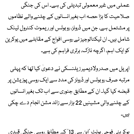
عملی میں غیر معمولی تبدیلی کی ہے۔ اس کی جنگی
صلاحیت کا بڑا حصہ اب بغیر انسانوں کے چلنے والے نظاموں
پر مشتمل ہے، جن میں ڈرونز، روبوٹس اور ریموٹ کنٹرول ٹینک
شامل ہیں۔ ان ٹیکنالوجیز نے روسی افواج کے مقابلے میں یوکرین
کو ایک اہم، اگرچہ نازک، برتری فراہم کی ہے۔
اپریل میں صدر ولادیمیر زیلنسکی نے دعویٰ کیا تھا کہ پہلی
مرتبہ صرف روبوٹس اور ڈرونز کی مدد سے ایک روسی پوزیشن پر
قبضہ کیا گیا۔ ان کے مطابق جنوری سے اب تک بغیر انسانوں
کے چلنے والی مشینیں 22 ہزار سے زائد مشن انجام دے چکی
ہیں۔
یوکرینی فوجی یونٹ ’این سی 13‘ کے مطابق روسی جنگی قیدی