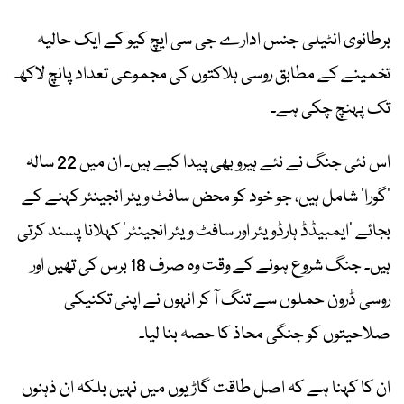
برطانوی انٹیلی جنس ادارے جی سی ایچ کیو کے ایک حالیہ
تخمینے کے مطابق روسی ہلاکتوں کی مجموعی تعداد پانچ لاکھ
تک پہنچ چکی ہے۔
اس نئی جنگ نے نئے ہیرو بھی پیدا کیے ہیں۔ ان میں 22 سالہ
’گورا‘ شامل ہیں، جو خود کو محض سافٹ ویئر انجینئر کہنے کے
بجائے ’ایمبیڈڈ ہارڈویئر اور سافٹ ویئر انجینئر‘ کہلانا پسند کرتی
ہیں۔ جنگ شروع ہونے کے وقت وہ صرف 18 برس کی تھیں اور
روسی ڈرون حملوں سے تنگ آ کر انہوں نے اپنی تکنیکی
صلاحیتوں کو جنگی محاذ کا حصہ بنا لیا۔
ان کا کہنا ہے کہ اصل طاقت گاڑیوں میں نہیں بلکہ ان ذہنوں