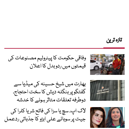
تازہ ترین
وفاقی حکومت کا پیٹرولیم مصنوعات کی
قیمتوں میں ردوبدل کا اعلان
بھارت میں شیخ حسینہ کی میڈیا سے
گفتگو پر بنگلہ دیش کا سخت احتجاج،
دوطرفہ تعلقات متاثر ہونے کا خدشہ
لاک اپ، سچ یا سزا کی فاتح شریا کلرا کی
جیت پر سوہائے علی ابڑو کا جذباتی ردعمل