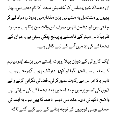
ان دھماکا خیز روبوٹس کو ’خاموش موت‘ کا نام دیتے ہیں۔ چار
پہیوں پر مشتمل یہ مشینیں بڑی مقدار میں بارودی مواد لے کر
چلتی ہیں اور دشمن انہیں صرف اس وقت سن پاتا ہے جب وہ
تقریباً دس میٹر کے فاصلے پر پہنچ چکی ہوتی ہیں، جو ان کے
دھماکے کی زد میں آنے کے لیے کافی ہے۔
ایک کارروائی کے دوران پہلا روبوٹ راستے میں پڑے ایلومینیم
کے ملبے سے الجھ گیا اور کچھ دیر تک پہیے گھومتے رہے،
تاہم بالآخر اس نے رکاوٹ عبور کر لی۔ فضائی نگرانی کرنے والے
ڈرون کی تصاویر میں چند لمحوں بعد دھماکے کی حرارتی لہر
واضح دکھائی دی۔ جلد ہی دوسرا دھماکا بھی ہوا۔ یہ ابتدائی
حملے روسی فوجیوں کی توجہ ہٹانے کے لیے کیے گئے تاکہ