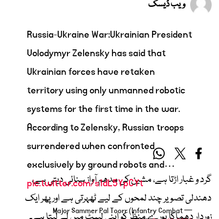
ویب ڈیسک
Russia-Ukraine War:Ukrainian President
Volodymyr Zelensky has said that
Ukrainian forces have retaken
territory using only unmanned robotic
systems for the first time in the war.
According to Zelensky, Russian troops
surrendered when confronted
exclusively by ground robots and…
گرد و غبار اڑتا ہے، مشین کی مدھم آواز سنائی دیتی ہے،
pic.twitter.com/s1dL5YpCYt
دھندلی تصویر چند لمحوں کے لیے ٹھہرتی ہے اور پھر ایک
— Major Sammer Pal Toorr (Infantry Combat
زوردار دھماکا پورے منظر کو اپنی لپیٹ میں لے لیتا ہے۔