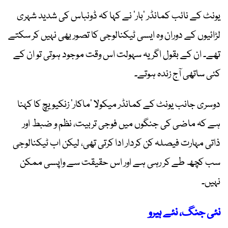
یونٹ کے نائب کمانڈر ’بار‘ نے کہا کہ ڈونباس کی شدید شہری
لڑائیوں کے دوران وہ ایسی ٹیکنالوجی کا تصور بھی نہیں کر سکتے
تھے۔ ان کے بقول اگر یہ سہولت اس وقت موجود ہوتی تو ان کے
کئی ساتھی آج زندہ ہوتے۔
دوسری جانب یونٹ کے کمانڈر میکولا ’ماکار‘ زنکیویچ کا کہنا
ہے کہ ماضی کی جنگوں میں فوجی تربیت، نظم و ضبط اور
ذاتی مہارت فیصلہ کن کردار ادا کرتی تھی، لیکن اب ٹیکنالوجی
سب کچھ طے کر رہی ہے اور اس حقیقت سے واپسی ممکن
نہیں۔
نئی جنگ، نئے ہیرو