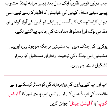
جب دونوں فوجی تقریباً ایک سال بعد پہلی مرتبہ ٹھنڈا مشروب
پیتے ہوئے صاف کپڑوں کی خواہش کا اظہار کر رہے تھے، اسی
دوران کراماتورسک کے آسمان پر ایک اور ڈرون کی آواز گونجی اور
مقامی لوگ فوراً محفوظ مقامات کی جانب بھاگنے لگے۔
یوکرین کی جنگ میں اب مشینیں ہر جگہ موجود ہیں، اور یہی
مشینیں اس جنگ کی نوعیت، رفتار اور مستقبل کو ازسرِنو
تشکیل دے رہی ہیں۔
آپ اور آپ کے پیاروں کی روزمرہ زندگی کو متاثر کرسکنے والے
واقعات کی اپ ڈیٹس کے لیے واٹس ایپ پر وی نیوز کا ’
آفیشل
گروپ
‘ یا ’
آفیشل چینل
‘ جوائن کریں