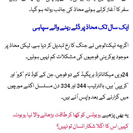
سفر کا آغاز کرتے ہوئے محاذ کی جانب روانہ ہو گیا۔
ایک سال تک محاذ پر ڈٹے رہنے والے سپاہی
اگرچہ ٹیکنالوجی نے جنگ کا رخ تبدیل کر دیا ہے، لیکن محاذ پر
موجود یوکرینی فوجیوں کی مشکلات کم نہیں ہوئیں۔
24ویں میکانائزڈ بریگیڈ کے دو فوجی، جن کے کوڈ نام ’کرو‘ اور
’کریپی‘ ہیں، بالترتیب 344 اور 334 دن مسلسل اگلے مورچوں
میں گزارنے کے بعد واپس آئے ہیں۔
یہ بھی پڑھیے
روبوٹس کو کھا کر طاقت بڑھانے والا نیا روبوٹ،
کہیں اس کا اگلا شکار انسان تو نہیں؟