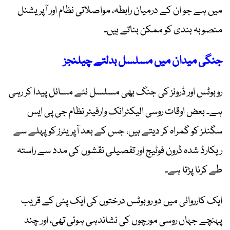
میں ہے جو ان کے درمیان رابطہ، مواصلاتی نظام اور آپریشنل
منصوبہ بندی کو ممکن بناتے ہیں۔
جنگی میدان میں مسلسل بدلتے چیلنجز
روبوٹس اور ڈرونز کی جنگ بھی مسلسل نئے مسائل پیدا کر رہی
ہے۔ بعض اوقات روسی الیکٹرانک وارفیئر نظام جی پی ایس
سگنلز کو گمراہ کر دیتے ہیں، جس کے بعد آپریٹرز کو پہلے سے
ریکارڈ شدہ ڈرون فوٹیج اور تفصیلی نقشوں کی مدد سے راستہ
طے کرنا پڑتا ہے۔
ایک کارروائی میں دو روبوٹس درختوں کی ایک پٹی کے قریب
پہنچے جہاں روسی مورچوں کی نشاندہی ہوئی تھی، اور چند