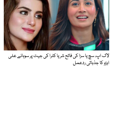
لاک اپ، سچ یا سزا کی فاتح شریا کلرا کی جیت پر سوہائے علی
ابڑو کا جذباتی ردعمل