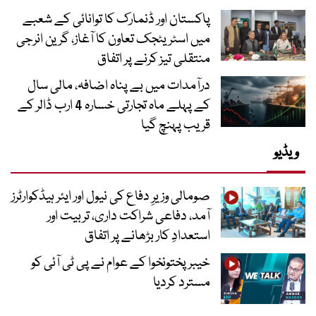
پاکستان اور ڈنمارک کا توانائی کے شعبے
میں اسٹریٹجک تعاون کا آغاز، گرین انرجی
منتقلی تیز کرنے پر اتفاق
درآمدات میں بے پناہ اضافہ، مالی سال
کے پہلے ماہ تجارتی خسارہ 4 ارب ڈالر کے
قریب پہنچ گیا
ویڈیو
صومالی وزیرِ دفاع کی نیول اور ایئر ہیڈکوارٹرز
آمد، دفاعی شراکت داری، تربیت اور
استعدادِ کار بڑھانے پر اتفاق
خیبرپختونخوا کے عوام نے پی ٹی آئی کو
مسترد کردیا