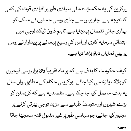
یوکرین کی یہ حکمتِ عملی بنیادی طور پر افرادی قوت کی کمی
کا نتیجہ ہے۔ چار برس سے جاری روسی حملوں نے ملک کو
بھاری جانی نقصان پہنچایا ہے، تاہم ڈرون ٹیکنالوجی میں
ابتدائی سرمایہ کاری اور اس کی وسیع پیمانے پر پیداوار نے روس
پر بھی نمایاں دباؤ بڑھا دیا ہے۔
کیف حکومت کا ہدف ہے کہ ہر ماہ تقریباً 35 ہزار روسی فوجیوں
کو ہلاک یا زخمی کیا جائے۔ یوکرینی حکام کے مطابق رواں سال
یہ ہدف حاصل کیا جا چکا ہے۔ مقصد یہ ہے کہ کریملن کو
بڑے شہروں اور متوسط طبقے سے مزید فوجی بھرتی کرنے پر
مجبور کیا جائے، جو سیاسی طور پر غیر مقبول قدم سمجھا جاتا
ہے۔