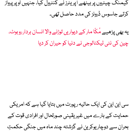
گیمنگ چیئروں پر بیٹھے آپریٹرز نے کنٹرول کیا، جنہیں اوپر پرواز
کرتے جاسوس ڈرونز کی مدد حاصل تھی۔
یہ بھی پڑھیے
مُکّا مار کے دیواریں توڑنے والا انسان بردار روبوٹ،
چین کی نئی ٹیکنالوجی نے دنیا کو حیران کر دیا
سی این این کی ایک حالیہ رپورٹ میں بتایا گیا ہے کہ امریکی
حمایت کے بارے میں غیر یقینی صورتحال اور افرادی قوت کے
بحران سے دوچار یوکرین نے گزشتہ چند ماہ میں جنگی حکمتِ