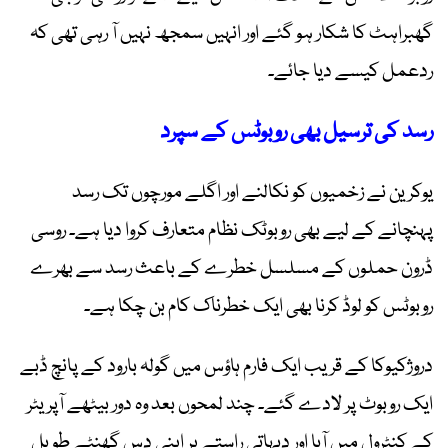
گھبراہٹ کا شکار ہو گئے اور انہیں سمجھ نہیں آ رہی تھی کہ
ردعمل کیسے دیا جائے۔
رسد کی ترسیل بھی روبوٹس کے سپرد
یوکرین نے زخمیوں کو نکالنے اور اگلے مورچوں تک رسد
پہنچانے کے لیے بھی روبوٹک نظام متعارف کروا دیا ہے۔ روسی
ڈرون حملوں کے مسلسل خطرے کے باعث رسد سے بھرے
روبوٹس کو لوڈ کرنا بھی ایک خطرناک کام بن چکا ہے۔
دروژکیوکا کے قریب ایک فارم ہاؤس میں گولہ بارود کے پانچ ڈبے
ایک روبوٹ پر لادے گئے۔ چند لمحوں بعد وہ دور بیٹھے آپریٹر
کے کنٹرول میں آیا اور دیہاتی راستے پر اپنی دس گھنٹے طویل