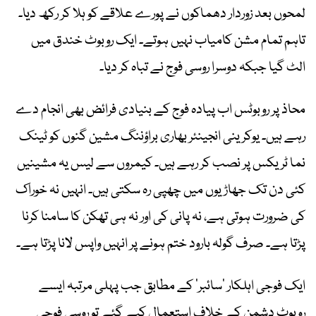
لمحوں بعد زوردار دھماکوں نے پورے علاقے کو ہلا کر رکھ دیا۔
تاہم تمام مشن کامیاب نہیں ہوتے۔ ایک روبوٹ خندق میں
الٹ گیا جبکہ دوسرا روسی فوج نے تباہ کر دیا۔
محاذ پر روبوٹس اب پیادہ فوج کے بنیادی فرائض بھی انجام دے
رہے ہیں۔ یوکرینی انجینئر بھاری براؤننگ مشین گنوں کو ٹینک
نما ٹریکس پر نصب کر رہے ہیں۔ کیمروں سے لیس یہ مشینیں
کئی دن تک جھاڑیوں میں چھپی رہ سکتی ہیں۔ انہیں نہ خوراک
کی ضرورت ہوتی ہے، نہ پانی کی اور نہ ہی تھکن کا سامنا کرنا
پڑتا ہے۔ صرف گولہ بارود ختم ہونے پر انہیں واپس لانا پڑتا ہے۔
ایک فوجی اہلکار ’سائبر‘ کے مطابق جب پہلی مرتبہ ایسے
روبوٹ دشمن کے خلاف استعمال کیے گئے تو روسی فوجی