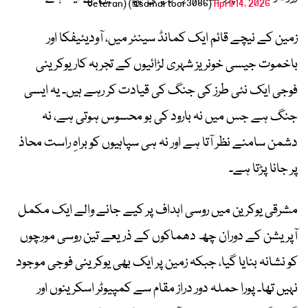
Veteran) (@samartoor3086)
April 14, 2026
زمین کے نیچے قائم ایک کمانڈ سینٹر میں، آودیئیفکا اور
باخموت جیسی خونریز شہری لڑائیوں کے تجربہ کار یوکرینی
فوجی ایک نئی طرز کی جنگ کی قیادت کر رہے ہیں۔ یہ ایسی
جنگ ہے جس میں نہ بارود کی بو محسوس ہوتی ہے، نہ
دشمن سامنے نظر آتا ہے اور نہ ہی سپاہیوں کو براہِ راست محاذ
پر جانا پڑتا ہے۔
مشرقی یوکرین میں روسی اہداف پر کیے جانے والے ایک مکمل
آپریشن کے دوران چھ دھماکوں کے ذریعے تین روسی مورچوں
کو نشانہ بنایا گیا، جبکہ زمین پر ایک بھی یوکرینی فوجی موجود
نہیں تھا۔ پورا حملہ دور دراز مقام سے کمپیوٹر اسکرینوں اور