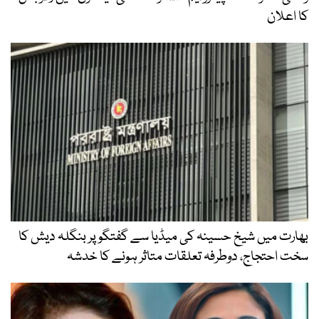
کا اعلان
بھارت میں شیخ حسینہ کی میڈیا سے گفتگو پر بنگلہ دیش کا
سخت احتجاج، دوطرفہ تعلقات متاثر ہونے کا خدشہ