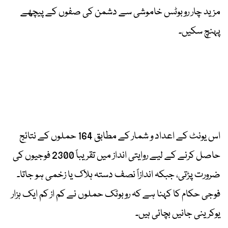
مزید چار روبوٹس خاموشی سے دشمن کی صفوں کے پیچھے
پہنچ سکیں۔
اس یونٹ کے اعداد و شمار کے مطابق 164 حملوں کے نتائج
حاصل کرنے کے لیے روایتی انداز میں تقریباً 2300 فوجیوں کی
ضرورت پڑتی، جبکہ اندازاً نصف دستہ ہلاک یا زخمی ہو جاتا۔
فوجی حکام کا کہنا ہے کہ روبوٹک حملوں نے کم از کم ایک ہزار
یوکرینی جانیں بچائی ہیں۔