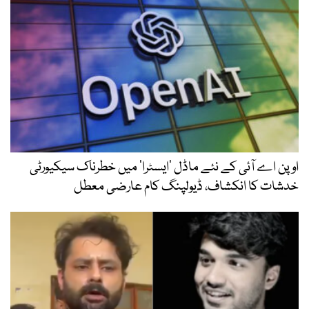
اوپن اے آئی کے نئے ماڈل ’ایسٹرا‘ میں خطرناک سیکیورٹی
خدشات کا انکشاف، ڈیولپنگ کام عارضی معطل