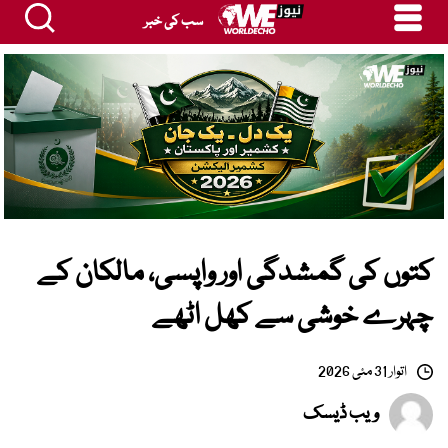
سب کی خبر
کتوں کی گمشدگی اور واپسی، مالکان کے
چہرے خوشی سے کھل اٹھے
اتوار 31 مئی 2026
ویب ڈیسک