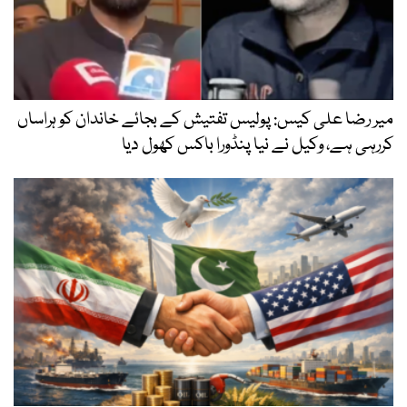
میر رضا علی کیس: پولیس تفتیش کے بجائے خاندان کو ہراساں
کررہی ہے، وکیل نے نیا پنڈورا باکس کھول دیا