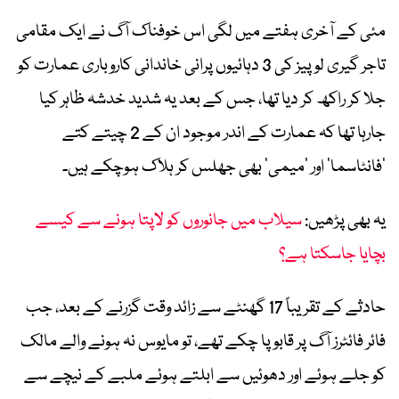
مئی کے آخری ہفتے میں لگی اس خوفناک آگ نے ایک مقامی
تاجر گیری لوپیز کی
3
دہائیوں پرانی خاندانی کاروباری عمارت کو
جلا کر راکھ کر دیا تھا، جس کے بعد یہ شدید خدشہ ظاہر کیا
جارہا تھا کہ عمارت کے اندر موجود ان کے
2
چیتے کتے
’فانٹاسما‘ اور ’میمی‘ بھی جھلس کر ہلاک ہوچکے ہیں۔
یہ بھی پڑھیں:
سیلاب میں جانوروں کو لاپتا ہونے سے کیسے
بچایا جاسکتا ہے؟
حادثے کے تقریباً 17 گھنٹے سے زائد وقت گزرنے کے بعد، جب
فائر فائٹرز آگ پر قابو پا چکے تھے، تو مایوس نہ ہونے والے مالک
کو جلے ہوئے اور دھوئیں سے ابلتے ہوئے ملبے کے نیچے سے