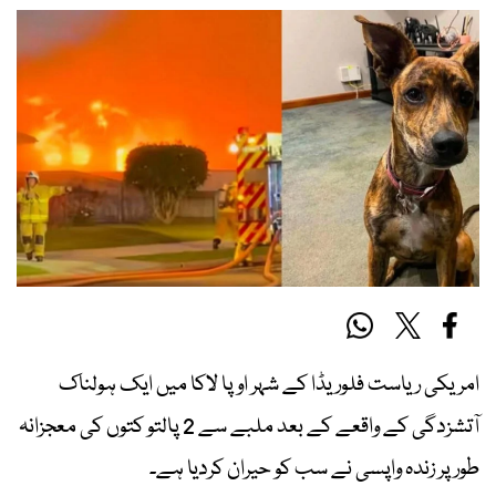
امریکی ریاست فلوریڈا کے شہر اوپا لاکا میں ایک ہولناک
آتشزدگی کے واقعے کے بعد ملبے سے
2
پالتو کتوں کی معجزانہ
طور پر زندہ واپسی نے سب کو حیران کردیا ہے۔