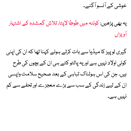
خوشی کے آنسو آگئے۔
یہ بھی پڑھیں:
کوئٹہ میں طوطا لاپتا، تلاش گمشدہ کے اشتہار
آویزاں
گیری لوپیز کا میڈیا سے بات کرتے ہوئے کہنا تھا کہ ان کی اپنی
کوئی اولاد نہیں ہے اور یہ پالتو کتے ہی ان کے بچوں کی طرح
ہیں، جن کی اس ہولناک تباہی کے بعد صحیح سلامت واپسی
ان کے لیے زندگی کے سب سے بڑے معجزے اور تحفے سے کم
نہیں ہے۔