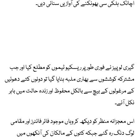
اچانک ہلکی سی بھونکنے کی آوازیں سنائی دیں۔
گیری لوپیز نے فوری طور پر ریسکیو ٹیموں کو مطلع کیا اور جب
مشترکہ کوششوں سے بھاری ملبہ ہٹایا گیا تو دونوں کتے دھوئیں
کے مرغولوں کے بیچ سے بالکل محفوظ اور زندہ حالت میں باہر
نکل آئے۔
اس معجزانہ منظر کو دیکھ کر وہاں موجود فائر فائٹرز اور مقامی
لوگ دنگ رہ گئے جبکہ کتوں کے مالکان کی آنکھوں میں