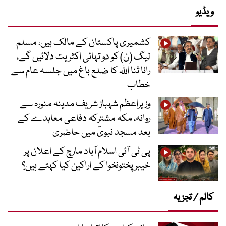
ویڈیو
کشمیری پاکستان کے مالک ہیں، مسلم
لیگ (ن) کو دو تہائی اکثریت دلائیں گے،
رانا ثنا اللہ کا ضلع باغ میں جلسہ عام سے
خطاب
وزیراعظم شہباز شریف مدینہ منورہ سے
روانہ، مکہ مشترکہ دفاعی معاہدے کے
بعد مسجد نبویؐ میں حاضری
پی ٹی آئی اسلام آباد مارچ کے اعلان پر
خیبر پختونخوا کے اراکین کیا کہتے ہیں؟
کالم / تجزیہ