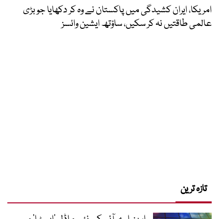
امریکا، ایران کشیدگی میں پاکستان نے وہ کر دکھایا جو بڑی
عالمی طاقتیں نہ کر سکیں، ساؤتھ ایشین وائسز
تازہ ترین