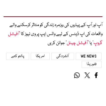
آپ اور آپ کے پیاروں کی روزمرہ زندگی کو متاثر کرسکنے والے
واقعات کی اپ ڈیٹس کے لیے واٹس ایپ پر وی نیوز کا ’
آفیشل
گروپ
‘ یا ’
آفیشل چینل
‘ جوائن کریں
WE NEWS
آتشزدگی
امریکا
پالتو کتے
فلوریڈا