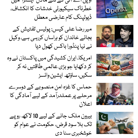
اوپن اے آئی کے نئے ماڈل ’ایسٹرا‘ میں
خطرناک سیکیورٹی خدشات کا انکشاف،
ڈیولپنگ کام عارضی معطل
میر رضا علی کیس: پولیس تفتیش کے
بجائے خاندان کو ہراساں کررہی ہے، وکیل
نے نیا پنڈورا باکس کھول دیا
امریکا، ایران کشیدگی میں پاکستان نے وہ
کر دکھایا جو بڑی عالمی طاقتیں نہ کر
سکیں، ساؤتھ ایشین وائسز
حماس کا غزہ امن منصوبے کے دوسرے
مرحلے پر عملدرآمد کے لیے آمادگی کا
اعلان
بیرون ملک جانے کے لیے 10 لاکھ روپے
تک بلا سود قرض، حکومت نے عوام کو
خوشخبری سنا دی