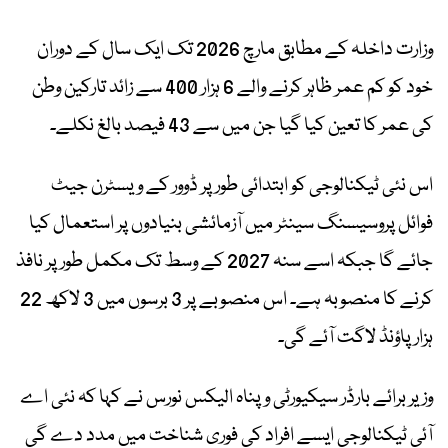
وزارت داخلہ کے مطابق مارچ 2026 تک ایک سال کے دوران
خود کو کم عمر ظاہر کرنے والے 6 ہزار 400 سے زائد تارکین وطن
کی عمر کا تعین کیا گیا جن میں سے 43 فیصد بالغ نکلے۔
اس نئی ٹیکنالوجی کو ابتدائی طور پر ڈوور کے ویسٹرن جیٹ
فوائل پروسیسنگ سینٹر میں آزمائشی بنیادوں پر استعمال کیا
جائے گا جبکہ اسے سنہ 2027 کے وسط تک مکمل طور پر نافذ
کرنے کا منصوبہ ہے۔ اس منصوبے پر 3 برسوں میں 3 لاکھ 22
ہزار پاؤنڈ لاگت آئے گی۔
وزیر برائے بارڈر سیکیورٹی و پناہ الیکس نورس نے کہا کہ نئی اے
آئی ٹیکنالوجی ایسے افراد کی فوری شناخت میں مدد دے گی