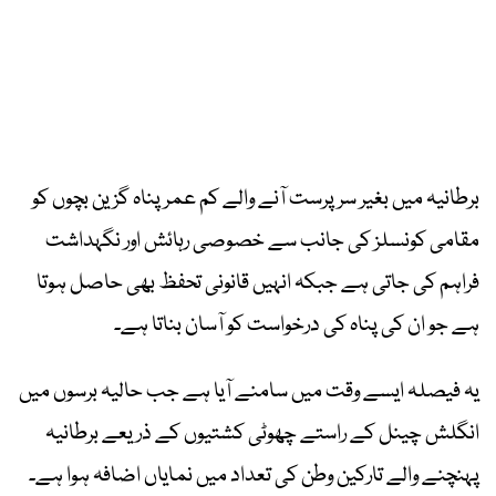
برطانیہ میں بغیر سرپرست آنے والے کم عمر پناہ گزین بچوں کو
مقامی کونسلز کی جانب سے خصوصی رہائش اور نگہداشت
فراہم کی جاتی ہے جبکہ انہیں قانونی تحفظ بھی حاصل ہوتا
ہے جو ان کی پناہ کی درخواست کو آسان بناتا ہے۔
یہ فیصلہ ایسے وقت میں سامنے آیا ہے جب حالیہ برسوں میں
انگلش چینل کے راستے چھوٹی کشتیوں کے ذریعے برطانیہ
پہنچنے والے تارکین وطن کی تعداد میں نمایاں اضافہ ہوا ہے۔