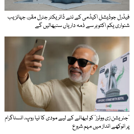
فیڈرل جوڈیشل اکیڈمی کے نئے ڈائریکٹر جنرل مقرر، جہانزیب
شنواری یکم اکتوبر سے ذمہ داریاں سنبھالیں گے
’جنریشن زی ووٹرز‘ کو لبھانے کے لیے مودی کا نیا روپ، انسٹاگرام
پر انوکھے انداز میں مہم شروع