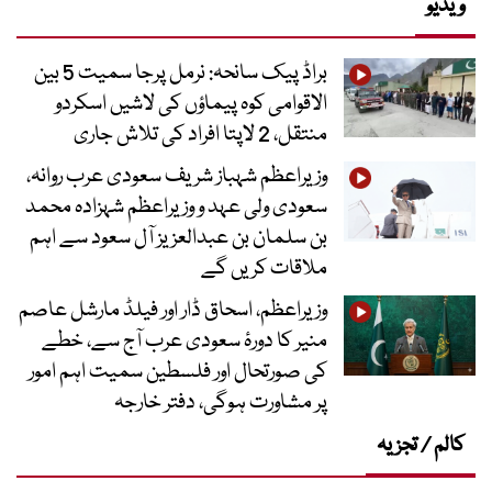
ویڈیو
براڈ پیک سانحہ: نرمل پرجا سمیت 5 بین
الاقوامی کوہ پیماؤں کی لاشیں اسکردو
منتقل، 2 لاپتا افراد کی تلاش جاری
وزیراعظم شہباز شریف سعودی عرب روانہ،
سعودی ولی عہد و وزیراعظم شہزادہ محمد
بن سلمان بن عبدالعزیز آل سعود سے اہم
ملاقات کریں گے
وزیراعظم، اسحاق ڈار اور فیلڈ مارشل عاصم
منیر کا دورۂ سعودی عرب آج سے، خطے
کی صورتحال اور فلسطین سمیت اہم امور
پر مشاورت ہوگی، دفتر خارجہ
کالم / تجزیہ