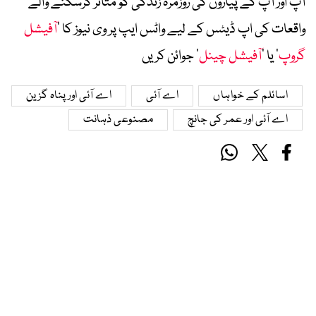
آپ اور آپ کے پیاروں کی روزمرہ زندگی کو متاثر کرسکنے والے
واقعات کی اپ ڈیٹس کے لیے واٹس ایپ پر وی نیوز کا ’
آفیشل
گروپ
‘ یا ’
آفیشل چینل
‘ جوائن کریں
اسائلم کے خواہاں
اے آئی
اے آئی اور پناہ گزین
اے آئی اور عمر کی جانچ
مصنوعی ذہانت