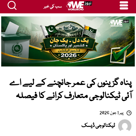
سب کی خبر
پناہ گزینوں کی عمر جانچنے کے لیے اے
آئی ٹیکنالوجی متعارف کرانے کا فیصلہ
پیر 1 جون 2026
ٹیکنالوجی ڈیسک