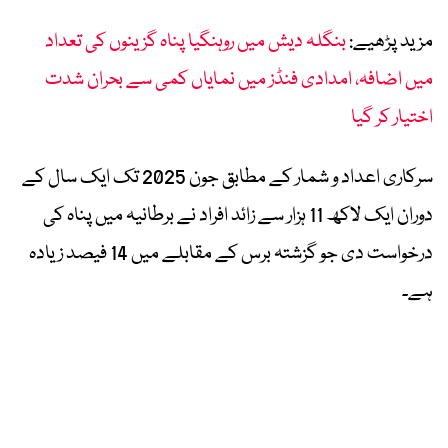
مزید پڑھیے:
بنگلہ دیش میں روہنگیا پناہ گزینوں کی تعداد
میں اضافہ، امدادی فنڈز میں نمایاں کمی سے بحران شدت
اختیار کر گیا
سرکاری اعداد و شمار کے مطابق جون 2025 تک ایک سال کے
دوران ایک لاکھ 11 ہزار سے زائد افراد نے برطانیہ میں پناہ کی
درخواست دی جو گزشتہ برس کے مقابلے میں 14 فیصد زیادہ
ہے۔