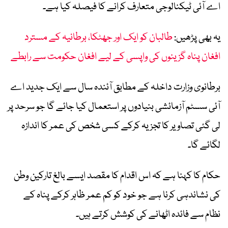
اے آئی ٹیکنالوجی متعارف کرانے کا فیصلہ کیا ہے۔
یہ بھی پڑھیں:
طالبان کو ایک اور جھٹکا، برطانیہ کے مسترد
افغان پناہ گزینوں کی واپسی کے لیے افغان حکومت سے رابطے
برطانوی وزارت داخلہ کے مطابق آئندہ سال سے ایک جدید اے
آئی سسٹم آزمائشی بنیادوں پر استعمال کیا جائے گا جو سرحد پر
لی گئی تصاویر کا تجزیہ کرکے کسی شخص کی عمر کا اندازہ
لگائے گا۔
حکام کا کہنا ہے کہ اس اقدام کا مقصد ایسے بالغ تارکین وطن
کی نشاندہی کرنا ہے جو خود کو کم عمر ظاہر کرکے پناہ کے
نظام سے فائدہ اٹھانے کی کوشش کرتے ہیں۔