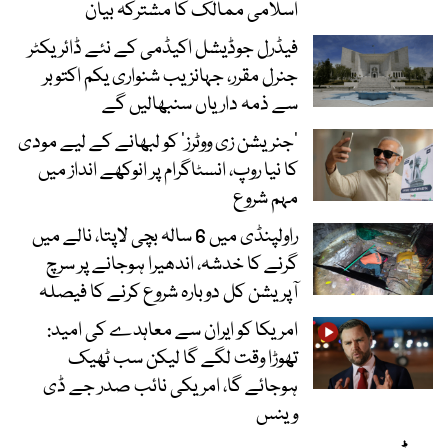
اسلامی ممالک کا مشترکہ بیان
فیڈرل جوڈیشل اکیڈمی کے نئے ڈائریکٹر
جنرل مقرر، جہانزیب شنواری یکم اکتوبر
سے ذمہ داریاں سنبھالیں گے
’جنریشن زی ووٹرز‘ کو لبھانے کے لیے مودی
کا نیا روپ، انسٹاگرام پر انوکھے انداز میں
مہم شروع
راولپنڈی میں 6 سالہ بچی لاپتا، نالے میں
گرنے کا خدشہ، اندھیرا ہوجانے پر سرچ
آپریشن کل دوبارہ شروع کرنے کا فیصلہ
امریکا کو ایران سے معاہدے کی امید:
تھوڑا وقت لگے گا لیکن سب ٹھیک
ہوجائے گا، امریکی نائب صدر جے ڈی
وینس