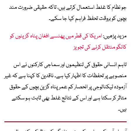
جو نظام کا غلط استعمال کرتے ہیں، تاکہ حقیقی ضرورت مند
بچوں کو بروقت تحفظ فراہم کیا جا سکے۔
مزید پڑھیں:
امریکا کی قطر میں پھنسے افغان پناہ گزینوں کو
کانگو منتقل کرنے کی تجویز
تاہم انسانی حقوق کی تنظیموں اور سماجی کارکنوں نے اس
منصوبے پر تحفظات کا اظہار کیا ہے۔ ناقدین کا کہنا ہے کہ غیر
آزمودہ ٹیکنالوجی پر انحصار کم عمر پناہ گزین بچوں کے حقوق
متاثر کر سکتا ہے اور اس کے نتائج غلط بھی ثابت ہو سکتے
ہیں۔