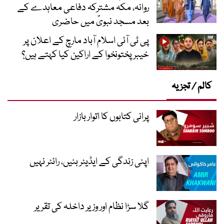
روانہ، مکہ مشترکہ دفاعی معاہدے کے
بعد مسجد نبویؐ میں حاضری
پی ٹی آئی اسلام آباد مارچ کے اعلان پر
خیبر پختونخوا کے اراکین کیا کہتے ہیں؟
کالم / تجزیہ
پرانی کتابوں کا اتوار بازار
اپنی زندگی کے ایڈیٹر بنیں، رائٹر نہیں
گلا سڑا نظام اور وزیر داخلہ کی تقریر