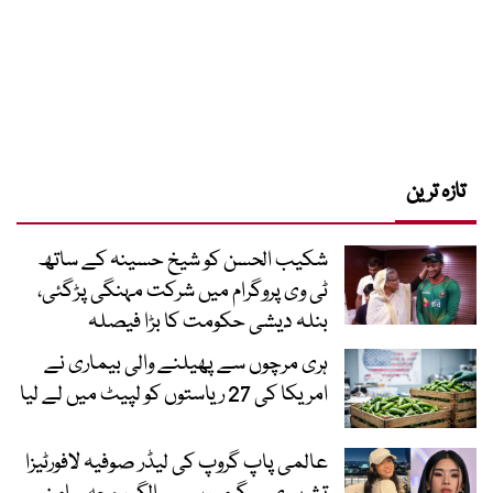
تازہ ترین
شکیب الحسن کو شیخ حسینہ کے ساتھ
ٹی وی پروگرام میں شرکت مہنگی پڑگئی،
بنلہ دیشی حکومت کا بڑا فیصلہ
ہری مرچوں سے پھیلنے والی بیماری نے
امریکا کی 27 ریاستوں کو لپیٹ میں لے لیا
عالمی پاپ گروپ کی لیڈر صوفیہ لافورٹیزا