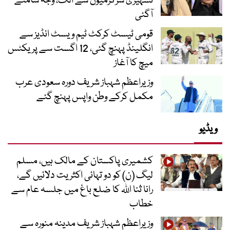
تشہیری سرگرمیوں سے الگ، وجہ سامنے
آگئی
قومی ٹیسٹ کرکٹ ٹیم ویسٹ انڈیز سے
انگلینڈ پہنچ گئی، 12 اگست سے پریکٹس
میچ کا آغاز
وزیراعظم شہباز شریف دورہ سعودی عرب
مکمل کرکے وطن واپس پہنچ گئے
ویڈیو
کشمیری پاکستان کے مالک ہیں، مسلم
لیگ (ن) کو دو تہائی اکثریت دلائیں گے،
رانا ثنا اللہ کا ضلع باغ میں جلسہ عام سے
خطاب
وزیراعظم شہباز شریف مدینہ منورہ سے