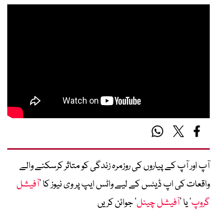
آپ اور آپ کے پیاروں کی روزمرہ زندگی کو متاثر کرسکنے والے
واقعات کی اپ ڈیٹس کے لیے واٹس ایپ پر وی نیوز کا ’
آفیشل
گروپ
‘ یا ’
آفیشل چینل
‘ جوائن کریں