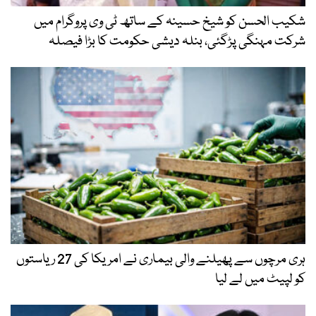
شکیب الحسن کو شیخ حسینہ کے ساتھ ٹی وی پروگرام میں
شرکت مہنگی پڑگئی، بنلہ دیشی حکومت کا بڑا فیصلہ
ہری مرچوں سے پھیلنے والی بیماری نے امریکا کی 27 ریاستوں
کو لپیٹ میں لے لیا