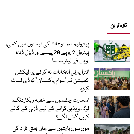
تازہ ترین
پیٹرولیم مصنوعات کی قیمتوں میں کمی،
پیٹرول 2 روپے 20 پیسے اور ڈیزل ڈیڑھ
روپے فی لیٹر سستا
انٹرا پارٹی انتخابات نہ کرانے پر الیکشن
کمیشن نے ’عوام پاکستان‘ کو ڈی لسٹ
کردیا
اسمارٹ چشموں سے خفیہ ریکارڈنگ:
لوگ ویڈیو رکوانے کے لیے ڈزنی کے گانے
کیوں گانے لگے؟
مون سون بارشوں سے جاں بحق افراد کی