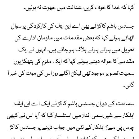
کہا کہ خدا کا خوف کریں، عدالت میں جھوٹ نہ بولیں۔
جسٹس ہاشم کاکڑ نے بھی اے این ایف کی کارکردگی پر سوال
اٹھاتے ہوئے کہا کہ بعض مقدمات میں ملزمان ادارے کی
تحویل میں ہوتے ہوئے ہلاک ہو جاتے ہیں۔ انہوں نے ایک
مقدمے کا حوالہ دیتے ہوئے کہا کہ ایک ملزم کی ہتھکڑیوں
سمیت تصویر موجود تھی لیکن اگلے روز اس کی موت کی خبر آ
گئی۔
سماعت کے دوران جسٹس ہاشم کاکڑ نے ایک اے این ایف
اہلکار سے غیر رسمی انداز میں استفسار کیا کہ آیا اس نے کبھی
چرس پی ہے؟ اہلکار کے نفی میں جواب دینے پر جسٹس کاکڑ