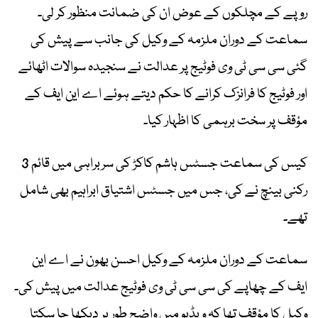
روپے کے مچلکوں کے عوض ان کی ضمانت منظور کر لی۔
سماعت کے دوران ملزمہ کے وکیل کی جانب سے پیش کی
گئی سی سی ٹی وی فوٹیج پر عدالت نے سنجیدہ سوالات اٹھائے
اور فوٹیج کا فرانزک کرانے کا حکم دیتے ہوئے اے این ایف کے
مؤقف پر سخت برہمی کا اظہار کیا۔
کیس کی سماعت جسٹس ہاشم کاکڑ کی سربراہی میں قائم 3
رکنی بینچ نے کی، جس میں جسٹس اشتیاق ابراہیم بھی شامل
تھے۔
سماعت کے دوران ملزمہ کے وکیل احسن بھون نے اے این
ایف کے چھاپے کی سی سی ٹی وی فوٹیج عدالت میں پیش کی۔
وکیل کا مؤقف تھا کہ ویڈیو میں واضح طور پر دیکھا جا سکتا