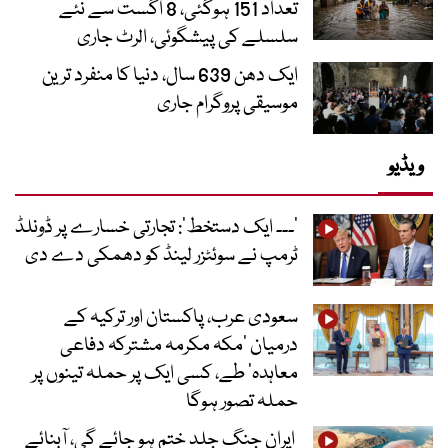
تعداد 151 ہوگئی، 8 اگست سے نئے
سلسلے کی پیشگوئی، الرٹ جاری
ایک دھن 639 سال، دنیا کا منفرد ترین
موسیقی پروگرام جاری
ویڈیو
’۔۔۔ ایک دستخط‘: تجارتی خسارے پر ڈونلڈ
ٹرمپ نے سوئٹزر لینڈ کو دھمکی دے دی
سعودی عرب، پاکستان اور ترکیہ کے
درمیان ’مکہ مکرمہ مشترکہ دفاعی
معاہدہ‘ طے، کسی ایک پر حملہ تینوں پر
حملہ تصور ہوگا
ایران جنگ جلد ختم ہو جائے گی، آبنائے