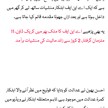
ہے کہ ایک اے این ایف اہلکار منشیات ساتھ لے کر گھر میں
داخل ہوتا ہے اور بعد ازاں جھوٹا مقدمہ قائم کیا جاتا ہے۔
یہ بھی پڑھیے
اے این ایف کا ملک بھر میں کریک ڈاؤن، 11
ملزمان گرفتار، 2 کروڑ سے زائد مالیت کی منشیات برآمد
احسن بھون نے عدالت کو بتایا کہ فوٹیج میں نظر آنے والا اہلکار
کمرۂ عدالت میں موجود ہے، تاہم متعلقہ اہلکار نے ویڈیو میں