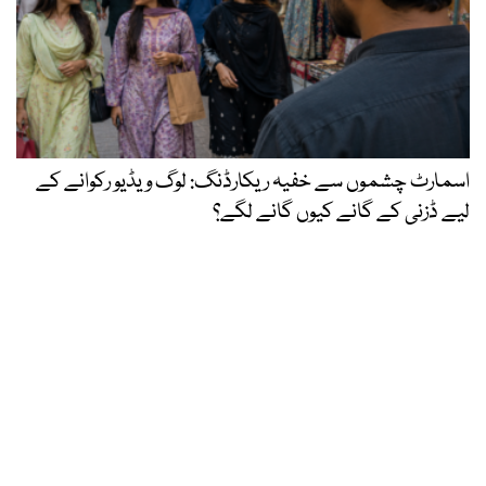
اسمارٹ چشموں سے خفیہ ریکارڈنگ: لوگ ویڈیو رکوانے کے
لیے ڈزنی کے گانے کیوں گانے لگے؟