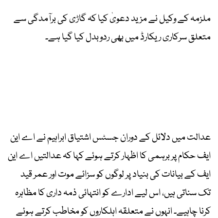
ملزمہ کے وکیل نے مزید دعویٰ کیا کہ گاڑی کی برآمدگی سے
متعلق سرکاری ریکارڈ میں بھی ردوبدل کیا گیا ہے۔
عدالت میں دلائل کے دوران جسٹس اشتیاق ابراہیم نے اے این
ایف حکام پر برہمی کا اظہار کرتے ہوئے کہا کہ عدالتیں اے این
ایف کے بیانات کی بنیاد پر لوگوں کو سزائے موت اور عمر قید
تک سناتی ہیں، اس لیے ادارے کو انتہائی ذمہ داری کا مظاہرہ
کرنا چاہیے۔ انہوں نے متعلقہ اہلکاروں کو مخاطب کرتے ہوئے