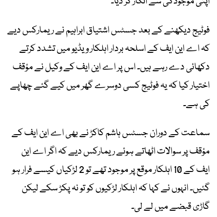
اپنی موجودگی سے انکار کر دیا۔
فوٹیج دیکھنے کے بعد جسٹس اشتیاق ابراہیم نے ریمارکس دیے
کہ اے این ایف کے اسلحہ بردار اہلکار ویڈیو میں تشدد کرتے
دکھائی دے رہے ہیں۔ اس پر اے این ایف کے وکیل نے مؤقف
اختیار کیا کہ یہ فوٹیج کسی دوسرے گھر میں کیے گئے چھاپے
کی ہے۔
سماعت کے دوران جسٹس ہاشم کاکڑ نے بھی اے این ایف کے
مؤقف پر سوالات اٹھاتے ہوئے ریمارکس دیے کہ اگر اے این
ایف کے 10 اہلکار موقع پر موجود تھے تو 2 لڑکیاں کیسے فرار ہو
گئیں۔ انہوں نے کہا کہ اہلکار لڑکیوں کو تو نہ پکڑ سکے لیکن
گاڑی قبضے میں لے لی۔