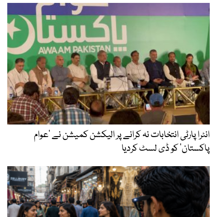
انٹرا پارٹی انتخابات نہ کرانے پر الیکشن کمیشن نے ’عوام
پاکستان‘ کو ڈی لسٹ کردیا