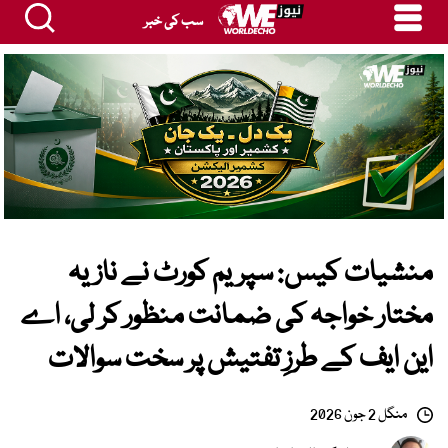
سب کی خبر
منشیات کیس: سپریم کورٹ نے نازیہ
مختار خواجہ کی ضمانت منظور کر لی، اے
این ایف کے طرزِ تفتیش پر سخت سوالات
منگل 2 جون 2026