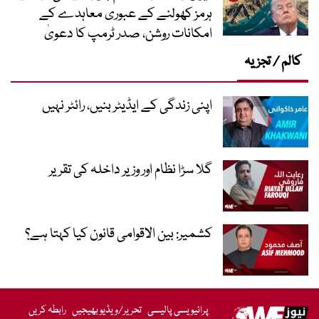
ہرمز کھولنے کے عبوری معاہدے کے
امکانات روشن، صدر ٹرمپ کا دعویٰ
کالم / تجزیہ
اپنی زندگی کے ایڈیٹر بنیں، رائٹر نہیں
گلا سڑا نظام اور وزیر داخلہ کی تقریر
کشمیر: بین الاقوامی قانون کیا کہتا ہے؟
پرائیویسی پالیسی
تحریر/ویڈیو بھیجیں
رابطہ کریں