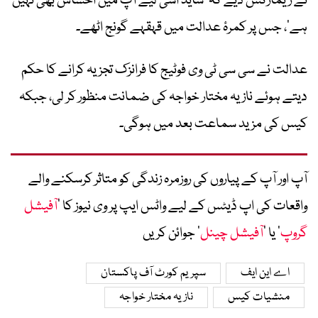
نے ریمارکس دیے کہ ’شاید اسی لیے آپ میں احساس بھی نہیں
ہے‘، جس پر کمرۂ عدالت میں قہقہے گونج اٹھے۔
عدالت نے سی سی ٹی وی فوٹیج کا فرانزک تجزیہ کرانے کا حکم
دیتے ہوئے نازیہ مختار خواجہ کی ضمانت منظور کر لی، جبکہ
کیس کی مزید سماعت بعد میں ہوگی۔
آپ اور آپ کے پیاروں کی روزمرہ زندگی کو متاثر کرسکنے والے
واقعات کی اپ ڈیٹس کے لیے واٹس ایپ پر وی نیوز کا ’
آفیشل
گروپ
‘ یا ’
آفیشل چینل
‘ جوائن کریں
اے این ایف
سپریم کورٹ آف پاکستان
منشیات کیس
نازیہ مختار خواجہ