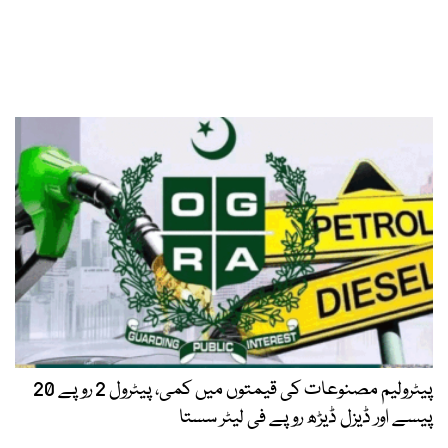
پیٹرولیم مصنوعات کی قیمتوں میں کمی، پیٹرول 2 روپے 20
پیسے اور ڈیزل ڈیڑھ روپے فی لیٹر سستا