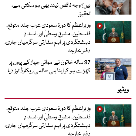
ہیں؟ وجہ ناقص نیند بھی ہو سکتی ہے،
تحقیق
وزیراعظم کا دورۂ سعودی عرب جلد متوقع،
فلسطین، مشرقِ وسطیٰ اور انسدادِ
دہشتگردی پر اہم سفارتی سرگرمیاں جاری،
دفتر خارجہ
97 سالہ خاتون نے ہوائی جہاز کے پروں پر
کھڑے ہو کر اپنا ہی عالمی ریکارڈ توڑ دیا
ویڈیو
وزیراعظم کا دورۂ سعودی عرب جلد متوقع،
فلسطین، مشرقِ وسطیٰ اور انسدادِ
دہشتگردی پر اہم سفارتی سرگرمیاں جاری،
دفتر خارجہ