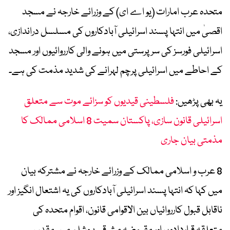
متحدہ عرب امارات (یو اے ای) کے وزرائے خارجہ نے مسجد
اقصیٰ میں انتہا پسند اسرائیلی آبادکاروں کی مسلسل دراندازی،
اسرائیلی فورسز کی سرپرستی میں ہونے والی کارروائیوں اور مسجد
کے احاطے میں اسرائیلی پرچم لہرانے کی شدید مذمت کی ہے۔
یہ بھی پڑھیں:
فلسطینی قیدیوں کو سزائے موت سے متعلق
اسرائیلی قانون سازی، پاکستان سمیت 8 اسلامی ممالک کا
مذمتی بیان جاری
8 عرب و اسلامی ممالک کے وزرائے خارجہ نے مشترکہ بیان
میں کہا کہ انتہا پسند اسرائیلی آبادکاروں کی یہ اشتعال انگیز اور
ناقابل قبول کارروائیاں بین الاقوامی قانون، اقوام متحدہ کی