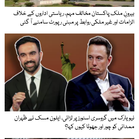
بیرونِ ملک پاکستان مخالف مہم، ریاستی اداروں کے خلاف
الزامات اور غیر ملکی روابط پر مبنی رپورٹ سامنے آ گئی
نیویارک میں گروسری اسٹورز پر لڑائی، ایلون مسک نے ظہران
ممدانی کو چور اور جھوٹا کیوں کہا؟