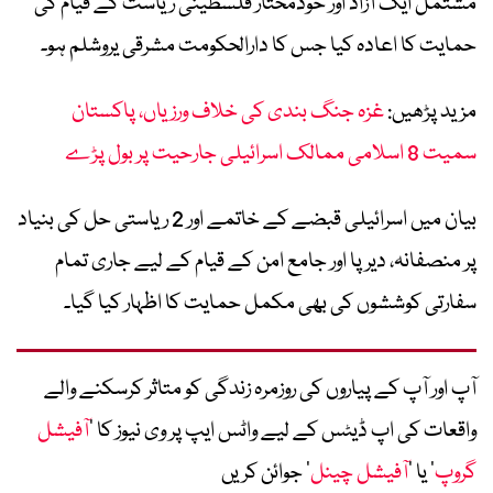
مشتمل ایک آزاد اور خودمختار فلسطینی ریاست کے قیام کی
حمایت کا اعادہ کیا جس کا دارالحکومت مشرقی یروشلم ہو۔
مزید پڑھیں:
غزہ جنگ بندی کی خلاف ورزیاں، پاکستان
سمیت 8 اسلامی ممالک اسرائیلی جارحیت پر بول پڑے
بیان میں اسرائیلی قبضے کے خاتمے اور 2 ریاستی حل کی بنیاد
پر منصفانہ، دیرپا اور جامع امن کے قیام کے لیے جاری تمام
سفارتی کوششوں کی بھی مکمل حمایت کا اظہار کیا گیا۔
آپ اور آپ کے پیاروں کی روزمرہ زندگی کو متاثر کرسکنے والے
واقعات کی اپ ڈیٹس کے لیے واٹس ایپ پر وی نیوز کا ’
آفیشل
گروپ
‘ یا ’
آفیشل چینل
‘ جوائن کریں