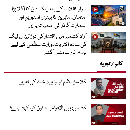
سولر انقلاب کے بعد پاکستان کا اگلا بڑا
امتحان، ماہرین کا بیٹری اسٹوریج اور
اسمارٹ گرڈز کی اہمیت پر زور
آزاد کشمیر میں اقتدار کی دوڑ تیز، ن لیگ
کی سادہ اکثریت، وزارت عظمیٰ کے لیے
بڑے نام سامنے آگئے
کالم / تجزیہ
گلا سڑا نظام اور وزیر داخلہ کی تقریر
کشمیر: بین الاقوامی قانون کیا کہتا ہے؟