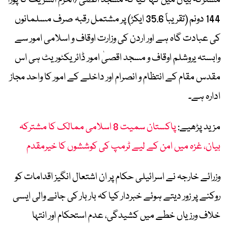
مشترکہ بیان میں کہا گیا کہ مسجد اقصیٰ/الحرم الشریف کا پورا
144 دونم (تقریباً 35.6 ایکڑ) پر مشتمل رقبہ صرف مسلمانوں
کی عبادت گاہ ہے اور اردن کی وزارت اوقاف و اسلامی امور سے
وابستہ یروشلم اوقاف و مسجد اقصیٰ امور ڈائریکٹوریٹ ہی اس
مقدس مقام کے انتظام و انصرام اور داخلے کے امور کا واحد مجاز
ادارہ ہے۔
مزید پڑھیے:
پاکستان سمیت 8 اسلامی ممالک کا مشترکہ
بیان، غزہ میں امن کے لیے ٹرمپ کی کوششوں کا خیرمقدم
وزرائے خارجہ نے اسرائیلی حکام پر ان اشتعال انگیز اقدامات کو
روکنے پر زور دیتے ہوئے خبردار کیا کہ بار بار کی جانے والی ایسی
خلاف ورزیاں خطے میں کشیدگی، عدم استحکام اور انتہا