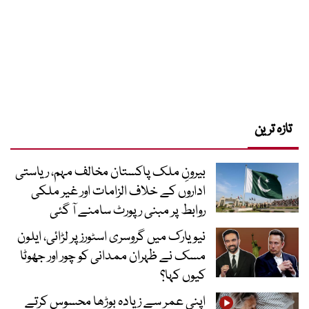
تازہ ترین
بیرونِ ملک پاکستان مخالف مہم، ریاستی
اداروں کے خلاف الزامات اور غیر ملکی
روابط پر مبنی رپورٹ سامنے آ گئی
نیویارک میں گروسری اسٹورز پر لڑائی، ایلون
مسک نے ظہران ممدانی کو چور اور جھوٹا
کیوں کہا؟
اپنی عمر سے زیادہ بوڑھا محسوس کرتے