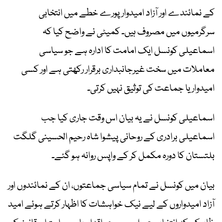
کے نمائندے اور آزاد امیدوار پورے خطے میں انتخابی
سرگرمیوں میں مصروف ہیں۔ کمیٹی نے واضح کیا کہ
اسماعیلی کونسل ایک امامت کا ادارہ ہے جو سیاسی
معاملات میں سخت غیرجانبداری برقرار رکھتی ہے اور کسی
امیدوار یا جماعت کی توثیق نہیں کرتی۔
اسماعیلی کونسل نے یہ بیان اس وقت جاری کیا جب
اسماعیلی برادری کے روحانی پیشوا شاہ رحیم الحسینی گلگت
بلتستان کا دورہ مکمل کر کے واپس روانہ ہو گئے۔
بیان میں کونسل نے تمام سیاسی جماعتوں، ان کے نمائندوں اور
آزاد امیدواروں کے لیے نیک خواہشات کا اظہار کرتے ہوئے امید