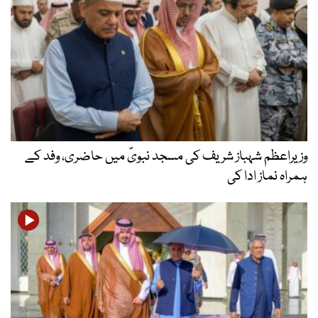
وزیراعظم شہباز شریف کی مسجد نبویؐ میں حاضری، وفد کے
ہمراہ نماز ادا کی