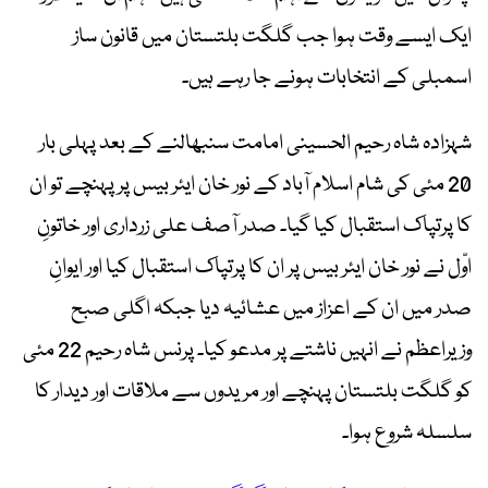
ایک ایسے وقت ہوا جب گلگت بلتستان میں قانون ساز
اسمبلی کے انتخابات ہونے جا رہے ہیں۔
شہزادہ شاہ رحیم الحسینی امامت سنبھالنے کے بعد پہلی بار
20 مئی کی شام اسلام آباد کے نور خان ایئر بیس پر پہنچے تو ان
کا پرتپاک استقبال کیا گیا۔ صدر آصف علی زرداری اور خاتونِ
اوّل نے نور خان ایئر بیس پر ان کا پرتپاک استقبال کیا اور ایوانِ
صدر میں ان کے اعزاز میں عشائیہ دیا جبکہ اگلی صبح
وزیراعظم نے انہیں ناشتے پر مدعو کیا۔ پرنس شاہ رحیم 22 مئی
کو گلگت بلتستان پہنچے اور مریدوں سے ملاقات اور دیدار کا
سلسلہ شروع ہوا۔