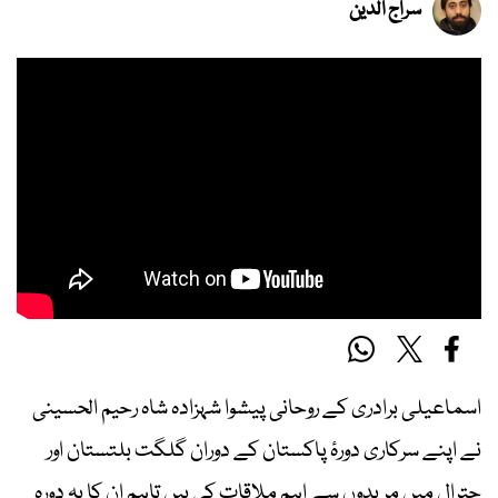
سراج الدین
اسماعیلی برادری کے روحانی پیشوا شہزادہ شاہ رحیم الحسینی
نے اپنے سرکاری دورۂ پاکستان کے دوران گلگت بلتستان اور
چترال میں مریدوں سے اہم ملاقات کی ہیں تاہم ان کا یہ دورہ