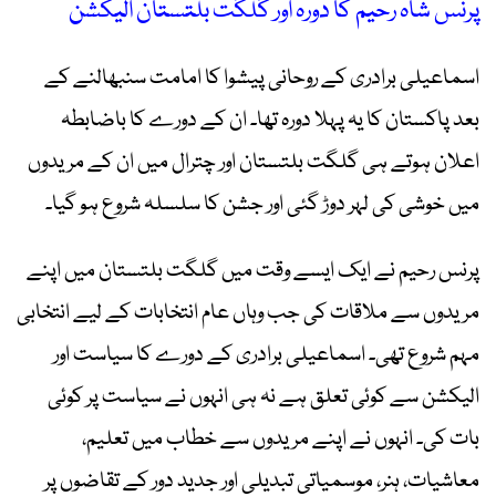
پرنس شاہ رحیم کا دورہ اور گلگت بلتستان الیکشن
اسماعیلی برادری کے روحانی پیشوا کا امامت سنبھالنے کے
بعد پاکستان کا یہ پہلا دورہ تھا۔ ان کے دورے کا باضابطہ
اعلان ہوتے ہی گلگت بلتستان اور چترال میں ان کے مریدوں
میں خوشی کی لہر دوڑ گئی اور جشن کا سلسلہ شروع ہو گیا۔
پرنس رحیم نے ایک ایسے وقت میں گلگت بلتستان میں اپنے
مریدوں سے ملاقات کی جب وہاں عام انتخابات کے لیے انتخابی
مہم شروع تھی۔ اسماعیلی برادری کے دورے کا سیاست اور
الیکشن سے کوئی تعلق ہے نہ ہی انہوں نے سیاست پر کوئی
بات کی۔ انہوں نے اپنے مریدوں سے خطاب میں تعلیم،
معاشیات، ہنر، موسمیاتی تبدیلی اور جدید دور کے تقاضوں پر