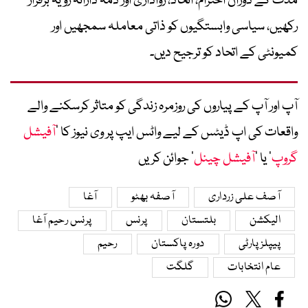
مدت کے دوران احترام، اتحاد، رواداری اور ذمہ دارانہ رویہ برقرار
رکھیں، سیاسی وابستگیوں کو ذاتی معاملہ سمجھیں اور
کمیونٹی کے اتحاد کو ترجیح دیں۔
آپ اور آپ کے پیاروں کی روزمرہ زندگی کو متاثر کرسکنے والے
واقعات کی اپ ڈیٹس کے لیے واٹس ایپ پر وی نیوز کا ’
آفیشل
گروپ
‘ یا ’
آفیشل چینل
‘ جوائن کریں
آصف علی زرداری
آصفہ بھٹو
آغا
الیکشن
بلتستان
پرنس
پرنس رحیم آغا
پیپلز پارٹی
دورہ پاکستان
رحیم
عام انتخابات
گلگت