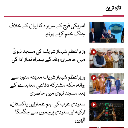
تازہ ترین
امریکی فوج کے سربراہ کا ایران کے خلاف
جنگ ختم کرنے پر زور
وزیراعظم شہباز شریف کی مسجد نبویؐ
میں حاضری، وفد کے ہمراہ نماز ادا کی
وزیراعظم شہباز شریف مدینہ منورہ سے
روانہ، مکہ مشترکہ دفاعی معاہدے کے
بعد مسجد نبویؐ میں حاضری
سعودی عرب کی اہم عمارتیں پاکستان،
ترکیہ اور سعودی پرچموں سے جگمگا
اٹھیں