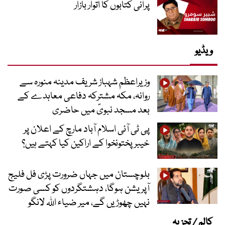
پرانی کتابوں کا اتوار بازار
ویڈیو
وزیراعظم شہباز شریف مدینہ منورہ سے
روانہ، مکہ مشترکہ دفاعی معاہدے کے
بعد مسجد نبویؐ میں حاضری
پی ٹی آئی اسلام آباد مارچ کے اعلان پر
خیبر پختونخوا کے اراکین کیا کہتے ہیں؟
بلوچستان میں جہاں ضرورت پڑی فل فلیج
آپریشن ہوگا، دہشتگردوں کو کسی صورت
نہیں چھوڑیں گے، میر ضیاء اللہ لانگو
کالم / تجزیہ