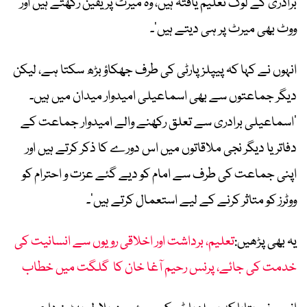
برادری کے لوگ تعلیم یافتہ ہیں، وہ میرٹ پر یقین رکھتے ہیں اور
ووٹ بھی میرٹ پر ہی دیتے ہیں‘۔
انہوں نے کہا کہ پیپلز پارٹی کی طرف جھکاؤ بڑھ سکتا ہے، لیکن
دیگر جماعتوں سے بھی اسماعیلی امیدوار میدان میں ہیں۔
’اسماعیلی برادری سے تعلق رکھنے والے امیدوار جماعت کے
دفاتر یا دیگر نجی ملاقاتوں میں اس دورے کا ذکر کرتے ہیں اور
اپنی جماعت کی طرف سے امام کو دیے گئے عزت و احترام کو
ووٹرز کو متاثر کرنے کے لیے استعمال کرتے ہیں‘۔
یہ بھی پڑھیں:
تعلیم، برداشت اور اخلاقی رویوں سے انسانیت کی
خدمت کی جائے، پرنس رحیم آغا خان کا گلگت میں خطاب