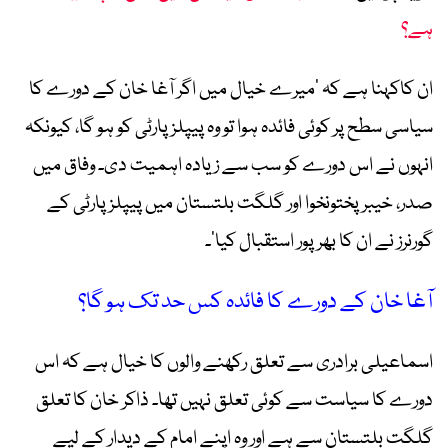
ہے؟
ان کاکہنا ہے کہ ’میرے خیال میں اگر آغا خان کے دورے کا
سیاسی سطح پر کوئی فائدہ ہوا تو وہ پیپلز پارٹی کو ہو گا، کیونکہ
انہوں نے اس دورے کو سب سے زیادہ اہمیت دی۔ وفاق میں
صدر، خیبر پختونخوا اور گلگت بلتستان میں پیپلز پارٹی کے
گورنرز نے ان کا بھرپور استقبال کیا‘۔
آغا خان کے دورے کا فائدہ کس حد تک ہو گا؟
اسماعیلی برادری سے تعلق رکھنے والوں کا خیال ہے کہ اس
دورے کا سیاست سے کوئی تعلق نہیں تھا۔ ذاکر خان کا تعلق
گلگت بلتستان سے ہے اور وہ اپنے امام کے دیدار کے لیے