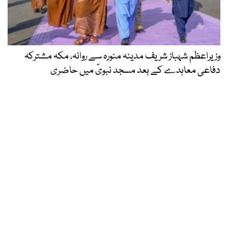
وزیراعظم شہباز شریف مدینہ منورہ سے روانہ، مکہ مشترکہ
دفاعی معاہدے کے بعد مسجد نبویؐ میں حاضری