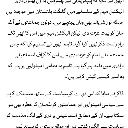
انہوں نے بتایا کہ پیپلز پارٹی کے چیئرمین بلاول بھٹو زرداری
الیکشن مہم کے سلسلے میں گلگت بلتستان میں موجود ہیں
جبکہ نواز شریف بھی وہاں پہنچے ہیں۔ دونوں جماعتوں نے آغا
خان کو بہت عزت دی، لیکن الیکشن مہم میں اس کا ابھی تک
براہِ راست ذکر نہیں کیا گیا۔ تاہم انہوں نے تسلیم کیا کہ جس
جماعت نے امام کو عزت دی ہے، اس کا گراف اسماعیلی
برادری میں بلند ہو گیا ہے تاہم یہ مقامی امیدواروں پر ہے کہ
وہ اسے کیسے کیش کرتے ہیں‘۔
ذاکر نے بتایا کہ اس دورے کو سیاست کے ساتھ منسلک کرنے
سے سیاسی امیدواروں اور جماعتوں کو نقصان کا خطرہ بھی ہو
سکتا ہے۔ ان کے مطابق اسماعیلی برادری کے لوگ مذہب کو
سیاست سے الگ رکھتے ہیں اور موقع پرستوں کو پسند نہیں