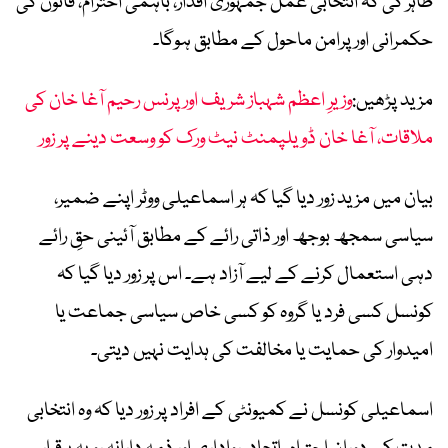
ظاہر کی کہ انتخابی عمل جمہوری اقدار، باہمی احترام، قانون کی
حکمرانی اور پرامن ماحول کے مطابق ہوگا۔
مزید پڑھیں:
وزیرِ اعظم شہباز شریف اور پرنس رحیم آغا خان کی
ملاقات، آغا خان ڈویلپمنٹ نیٹ ورک کو وسعت دینے پر زور
بیان میں مزید زور دیا گیا کہ ہر اسماعیلی ووٹر اپنے ضمیر،
سیاسی سمجھ بوجھ اور ذاتی رائے کے مطابق آئینی حقِ رائے
دہی استعمال کرنے کے لیے آزاد ہے۔ اس پر زور دیا گیا کہ
کونسل کسی فرد یا گروہ کو کسی خاص سیاسی جماعت یا
امیدوار کی حمایت یا مخالفت کی ہدایت نہیں دیتی۔
اسماعیلی کونسل نے کمیونٹی کے افراد پر زور دیا کہ وہ انتخابی