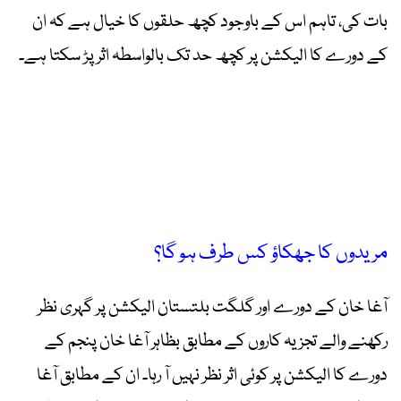
بات کی، تاہم اس کے باوجود کچھ حلقوں کا خیال ہے کہ ان
کے دورے کا الیکشن پر کچھ حد تک بالواسطہ اثر پڑ سکتا ہے۔
مریدوں کا جھکاؤ کس طرف ہو گا؟
آغا خان کے دورے اور گلگت بلتستان الیکشن پر گہری نظر
رکھنے والے تجزیہ کاروں کے مطابق بظاہر آغا خان پنجم کے
دورے کا الیکشن پر کوئی اثر نظر نہیں آ رہا۔ ان کے مطابق آغا