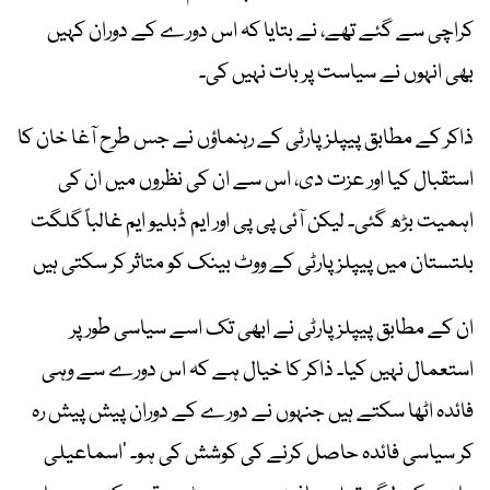
کراچی سے گئے تھے، نے بتایا کہ اس دورے کے دوران کہیں
بھی انہوں نے سیاست پر بات نہیں کی۔
ذاکر کے مطابق پیپلز پارٹی کے رہنماؤں نے جس طرح آغا خان کا
استقبال کیا اور عزت دی، اس سے ان کی نظروں میں ان کی
اہمیت بڑھ گئی۔ لیکن آئی پی پی اور ایم ڈبلیو ایم غالباً گلگت
بلتستان میں پیپلز پارٹی کے ووٹ بینک کو متاثر کر سکتی ہیں
ان کے مطابق پیپلز پارٹی نے ابھی تک اسے سیاسی طور پر
استعمال نہیں کیا۔ ذاکر کا خیال ہے کہ اس دورے سے وہی
فائدہ اٹھا سکتے ہیں جنہوں نے دورے کے دوران پیش پیش رہ
کر سیاسی فائدہ حاصل کرنے کی کوشش کی ہو۔ ’اسماعیلی