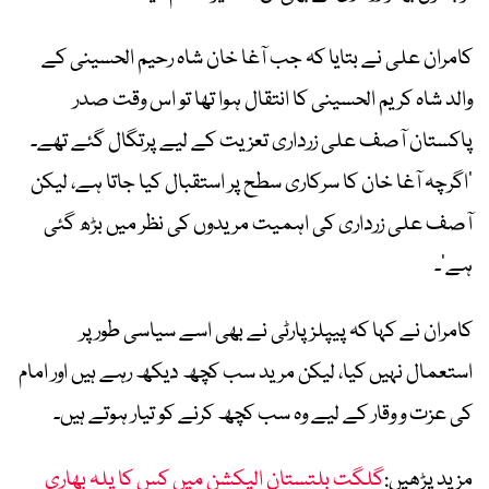
کامران علی نے بتایا کہ جب آغا خان شاہ رحیم الحسینی کے
والد شاہ کریم الحسینی کا انتقال ہوا تھا تو اس وقت صدر
پاکستان آصف علی زرداری تعزیت کے لیے پرتگال گئے تھے۔
’اگرچہ آغا خان کا سرکاری سطح پر استقبال کیا جاتا ہے، لیکن
آصف علی زرداری کی اہمیت مریدوں کی نظر میں بڑھ گئی
ہے‘۔
کامران نے کہا کہ پیپلز پارٹی نے بھی اسے سیاسی طور پر
استعمال نہیں کیا، لیکن مرید سب کچھ دیکھ رہے ہیں اور امام
کی عزت و وقار کے لیے وہ سب کچھ کرنے کو تیار ہوتے ہیں۔
مزید پڑھیں:
گلگت بلتستان الیکشن میں کس کا پلہ بھاری