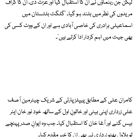
لیکن جن رہنماؤں نے ان کا استقبال کیا اور عزت دی، ان کا گراف
مریدوں کی نظر میں بلند ہو گیا۔ ’گلگت بلتستان میں
اسماعیلی برادری کی خاصی آبادی ہے اور ان کے ووٹ کسی کی
بھی جیت میں اہم کردار ادا کرتے ہیں‘۔
کامران علی کے مطابق پیپلز پارٹی کے شریک چیئرمین آصف
علی زرداری اپنی بیٹی اور خاتونِ اول کے ساتھ خود نور خان ایئر
بیس گئے اور آغا خان کا استقبال کیا۔ جب وہ ایوانِ صدر پہنچے
تو بلاول بھٹو زرداری نے بھی ان کا خیر مقدم کیا۔