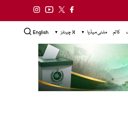
کالم
ملٹی میڈیا
X چینلز
English