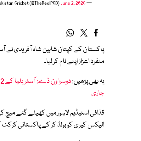
June 2, 2026
— Pakistan Cricket (@TheRealPCB)
پاکستان کے کپتان شاہین شاہ آفریدی نے آ
منفرد اعزاز اپنے نام کر لیا۔
یہ بھی پڑھیں:
جاری
قذافی اسٹیڈیم لاہور میں کھیلے گئے میچ کے 
الیکس کیری کو بولڈ کر کے پاکستانی کرکٹ کی ت