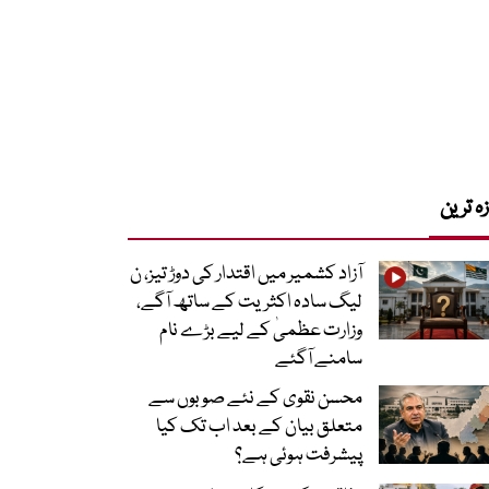
زہ ترین
آزاد کشمیر میں اقتدار کی دوڑ تیز، ن
لیگ سادہ اکثریت کے ساتھ آگے،
وزارت عظمیٰ کے لیے بڑے نام
سامنے آگئے
محسن نقوی کے نئے صوبوں سے
متعلق بیان کے بعد اب تک کیا
پیشرفت ہوئی ہے؟