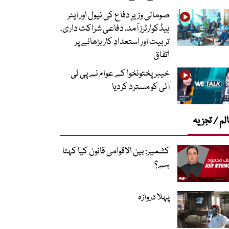
صومالی وزیرِ دفاع کی نیول اور ایئر
ہیڈکوارٹرز آمد، دفاعی شراکت داری،
تربیت اور استعدادِ کار بڑھانے پر
اتفاق
خیبرپختونخوا کے عوام نے پی ٹی
آئی کو مسترد کردیا
لم / تجزیہ
کشمیر: بین الاقوامی قانون کیا کہتا
ہے؟
پہلا دروازہ