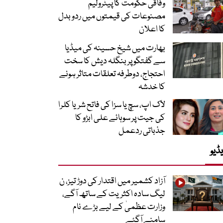
وفاقی حکومت کا پیٹرولیم
مصنوعات کی قیمتوں میں ردوبدل
کا اعلان
بھارت میں شیخ حسینہ کی میڈیا
سے گفتگو پر بنگلہ دیش کا سخت
احتجاج، دوطرفہ تعلقات متاثر ہونے
کا خدشہ
لاک اپ، سچ یا سزا کی فاتح شریا کلرا
کی جیت پر سوہائے علی ابڑو کا
جذباتی ردعمل
ڈیو
آزاد کشمیر میں اقتدار کی دوڑ تیز، ن
لیگ سادہ اکثریت کے ساتھ آگے،
وزارت عظمیٰ کے لیے بڑے نام
سامنے آگئے