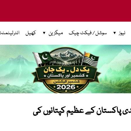
نیوز
سوشل / فیکٹ چیک
میگزین
کھیل
انٹرٹینمنٹ
یدی پاکستان کے عظیم کپتانوں کی