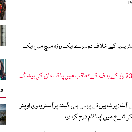
سٹریلیا کے خلاف دوسرے ایک روزہ میچ میں ایک
دوسرا ون ڈے: آسٹریلیا کے 232 رنز کے ہدف کے تعاقب میں پاکستان کی بیٹنگ
وی
آغاز پر شاہین نے پہلی ہی گیند پر آسٹریلوی اوپنر
اریخ میں اپنا نام درج کرا دیا۔