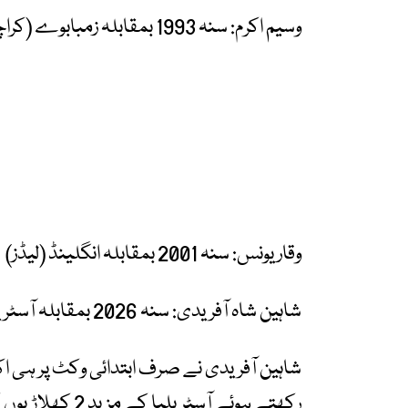
وسیم اکرم: سنہ 1993 بمقابلہ زمبابوے (کراچی)
وقار یونس: سنہ 2001 بمقابلہ انگلینڈ (لیڈز)
شاہین شاہ آفریدی: سنہ 2026 بمقابلہ آسٹریلیا (لاہور)
شاہین آفریدی نے صرف ابتدائی وکٹ پر ہی اک