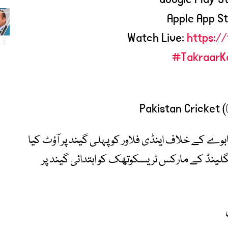
Apple App S
Watch Live:
https:/
#TakraarK
 کراچی میں زمبابوے کے خلاف اینڈی فلاور کو پہلی گیند پر آؤٹ کیا
 2001 میں لیڈز میں انگلینڈ کے مارکس ٹریسکوتھک کو ابتدائی گیند پر