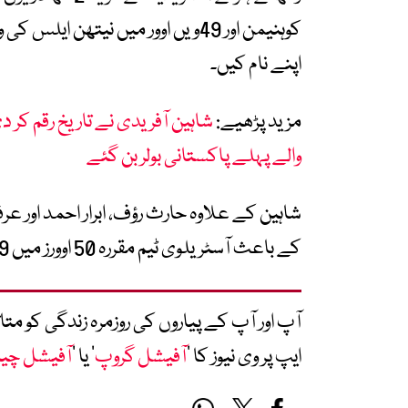
اپنے نام کیں۔
مزید پڑھیے:
والے پہلے پاکستانی بولر بن گئے
شاہین کے علاوہ حارث رؤف، ابرار احمد اور 
کے باعث آسٹریلوی ٹیم مقررہ 50 اوورز میں 9 وکٹوں کے نقصان پر 231 رنز تک محدود رہی۔
آپ اور آپ کے پیاروں کی روزمرہ زندگی کو 
ایپ پر وی نیوز کا ’
آفیشل گروپ
‘ یا ’
آفیشل چی