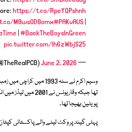
tore:
https://t.co/RpeYQPshnh
/t.co/M8wsOD8omx
#PAKvAUS
|
aTime
|
#BackTheBoysInGreen
pic.twitter.com/lh6zWbjS25
June 2, 2026
— Pakistan Cricket (@TheRealPCB)
وسیم اکرم نے سنہ 1993 میں
تھا جبکہ وقار یونس نے
پویلین بھیجا تھا۔
پہلی گیند پر وکٹ لینے والے پاکستانی کپتان