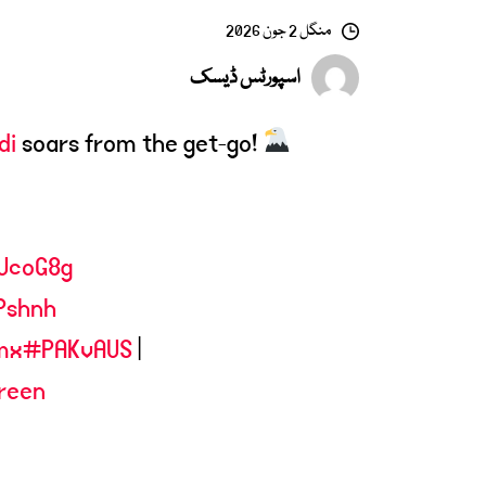
منگل 2 جون 2026
اسپورٹس ڈیسک
di
soars from the get-go!
lUcoG8g
Pshnh
mx
#PAKvAUS
|
reen