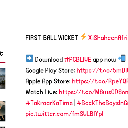
FIRST-BALL WICKET
@iShaheenAfri
تا
Download
#PCBLIVE
app now
Google Play Store:
https://t.co/5mB
Apple App Store:
https://t.co/RpeYQ
Watch Live:
https://t.co/M8wsOD8o
#TakraarKaTime
|
#BackTheBoysInG
pic.twitter.com/fmSVLBIYpl