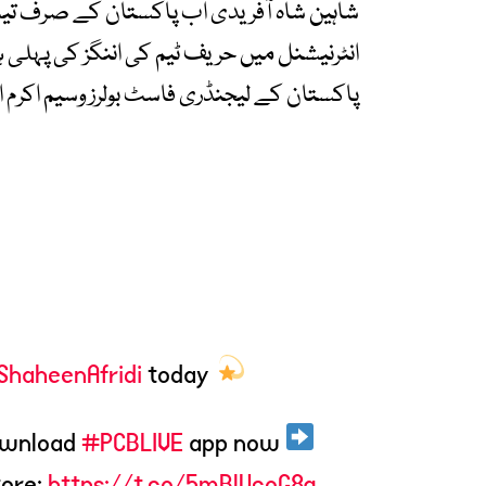
شاہین شاہ آفریدی اب پاکستان کے صرف تی
انٹرنیشنل میں حریف ٹیم کی اننگز کی پہلی
پاکستان کے لیجنڈری فاسٹ بولرز وسیم اکرم ا
ShaheenAfridi
today
#PCBLIVE
app now
Download
tore:
https://t.co/5mBlUcoG8g