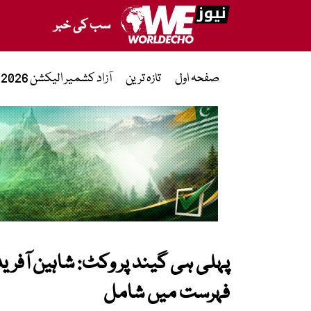
سب کی خبر
صفحہ اول
تازہ ترین
آزاد کشمیر الیکشن 2026
پہلی ہی گیند پر وکٹ: شاہین آفر
فہرست میں شامل