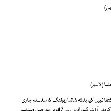
تفا نہیں کیا بلکہ شاندار بولنگ کا سلسلہ جاری
رکھتے ہوئے آسٹریلیا کے مزید 2 کھلاڑیوں کو بھی آؤٹ کیا۔ انہوں نے 47ویں اوور میں میتھیو