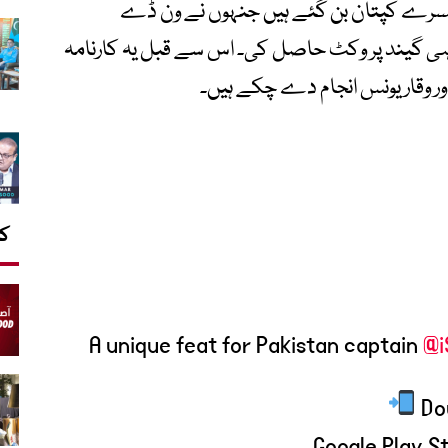
سرے کپتان بن گئے ہیں جنہوں نے ون ڈے
 ہی گیند پر وکٹ حاصل کی۔ اس سے قبل یہ کارنامہ
ور وقار یونس انجام دے چکے ہیں۔
کا
A unique feat for Pakistan captain
@i
Google Play S