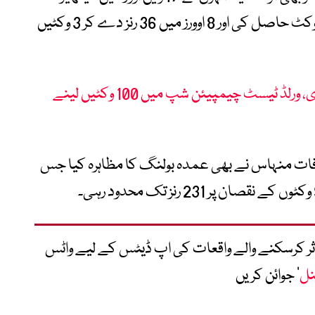
کوہنیمن اور 49ویں اوور میں نیتھن ایلس کی وکٹ حاصل کی اور 8 اوورز میں 36 رنز دے کر 3 وکٹیں
شاہین آفریدی نے تاریخ رقم کر دی، ورلڈ ٹیسٹ چیمپیئن شپ میں 100 وکٹیں لینے
عرفات منہاس نے بھی عمدہ بولنگ کا مظاہرہ کیا جس
متاثر کرسکنے والے واقعات کی اپ ڈیٹس کے لیے واٹس
نل
‘ جوائن کریں