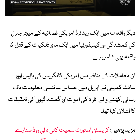
دیگر واقعات میں ایک ریٹائرڈ امریکی فضائیہ کے میجر جنرل
کی گمشدگی اور کیلیفورنیا میں ایک ماہر فلکیات کے قتل کا
واقعہ بھی شامل ہے۔
ان معاملات کے تناظر میں امریکی کانگریس کی ہاؤس اوور
سائٹ کمیٹی نے اپریل میں حساس سائنسی معلومات تک
رسائی رکھنے والے افراد کی اموات اور گمشدگیوں کی تحقیقات
کا اعلان کیا تھا۔
مزید پڑھیں:
کریسٹن اسٹورٹ سمیت کئی ہالی ووڈ ستارے