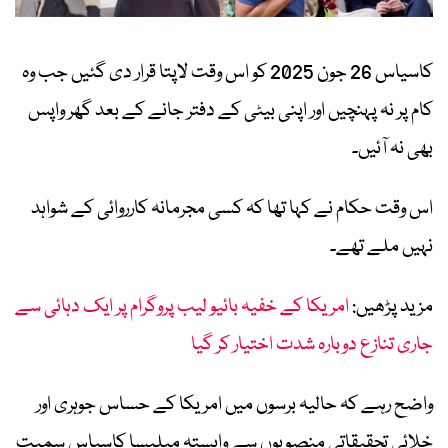
کاسیاس 26 جون 2025 کو اس وقت لاپتا قرار دی گئیں جب وہ
کام پر نہ پہنچیں اور اپنی بیٹی کے دفتر جانے کے بعد گھر واپس
بھی نہ آئیں۔
اس وقت حکام نے کہا تھا کہ کسی مجرمانہ کارروائی کے شواہد
نہیں ملے تھے۔
مزید پڑھیں:
امریکا کے خفیہ بائیو لیب پروگرام پر ایک دہائی سے
جاری تنازع دوبارہ شدت اختیار کر گیا
واضح رہے کہ حالیہ برسوں میں امریکا کے حساس جوہری اور
خلائی تحقیقاتی منصوبوں سے وابستہ میلیسا کاسیاس سمیت