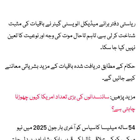
ریاستی دفتر برائے میڈیکل انویسٹی گیٹر نے باقیات کی مثبت
شناخت کر لی ہے، تاہم تاحال موت کی وجہ اور نوعیت کا تعین
نہیں کیا جا سکا۔
حکام کے مطابق دریافت شدہ باقیات کے مزید بشریاتی معائنے
کیے جائیں گے۔
مزید پڑھیں:
سائنسدانوں کی بڑی تعداد امریکا کیوں چھوڑنا
چاہتی ہے؟
54 سالہ میلیسا کاسیاس کو آخری بار جون 2025 میں نیو
میکسیکو کے علاقے ٹالپا کے قریب ایک شاہراہ پر پیدل چلتے