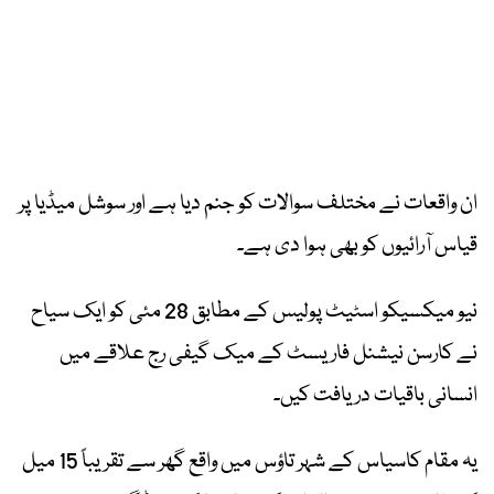
ان واقعات نے مختلف سوالات کو جنم دیا ہے اور سوشل میڈیا پر
قیاس آرائیوں کو بھی ہوا دی ہے۔
نیو میکسیکو اسٹیٹ پولیس کے مطابق 28 مئی کو ایک سیاح
نے کارسن نیشنل فاریسٹ کے میک گیفی رج علاقے میں
انسانی باقیات دریافت کیں۔
یہ مقام کاسیاس کے شہر تاؤس میں واقع گھر سے تقریباً 15 میل