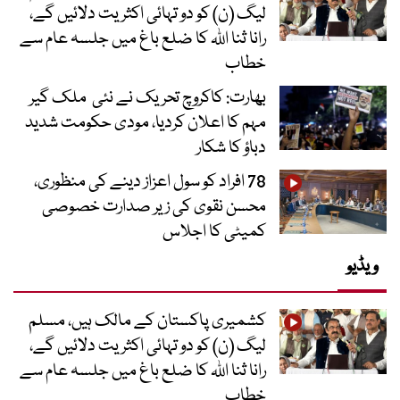
لیگ (ن) کو دو تہائی اکثریت دلائیں گے،
رانا ثنا اللہ کا ضلع باغ میں جلسہ عام سے
خطاب
بھارت: کاکروچ تحریک نے نئی ملک گیر
مہم کا اعلان کردیا، مودی حکومت شدید
دباؤ کا شکار
78 افراد کو سول اعزاز دینے کی منظوری،
محسن نقوی کی زیر صدارت خصوصی
کمیٹی کا اجلاس
ویڈیو
کشمیری پاکستان کے مالک ہیں، مسلم
لیگ (ن) کو دو تہائی اکثریت دلائیں گے،
رانا ثنا اللہ کا ضلع باغ میں جلسہ عام سے
خطاب