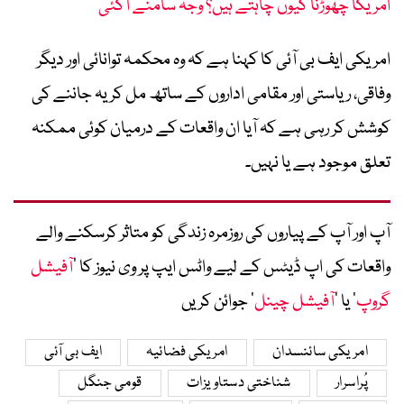
امریکا چھوڑنا کیوں چاہتے ہیں؟ وجہ سامنے آگئی
امریکی ایف بی آئی کا کہنا ہے کہ وہ محکمہ توانائی اور دیگر
وفاقی، ریاستی اور مقامی اداروں کے ساتھ مل کر یہ جاننے کی
کوشش کر رہی ہے کہ آیا ان واقعات کے درمیان کوئی ممکنہ
تعلق موجود ہے یا نہیں۔
آپ اور آپ کے پیاروں کی روزمرہ زندگی کو متاثر کرسکنے والے
واقعات کی اپ ڈیٹس کے لیے واٹس ایپ پر وی نیوز کا ’
آفیشل
گروپ
‘ یا ’
آفیشل چینل
‘ جوائن کریں
امریکی سائنسدان
امریکی فضائیہ
ایف بی آئی
پُراسرار
شناختی دستاویزات
قومی جنگل