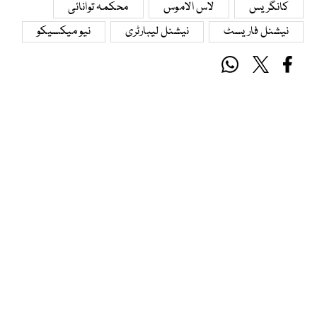
کانگریس
لاس الاموس
محکمہ توانائی
نیشنل فاریسٹ
نیشنل لیبارٹری
نیو میکسیکو