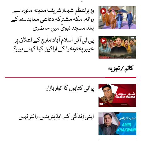
وزیراعظم شہباز شریف مدینہ منورہ سے
روانہ، مکہ مشترکہ دفاعی معاہدے کے
بعد مسجد نبویؐ میں حاضری
پی ٹی آئی اسلام آباد مارچ کے اعلان پر
خیبر پختونخوا کے اراکین کیا کہتے ہیں؟
کالم / تجزیہ
پرانی کتابوں کا اتوار بازار
اپنی زندگی کے ایڈیٹر بنیں، رائٹر نہیں