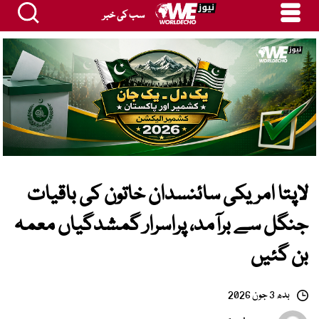
سب کی خبر
لاپتا امریکی سائنسدان خاتون کی باقیات
جنگل سے برآمد، پراسرار گمشدگیاں معمہ
بن گئیں
بدھ 3 جون 2026