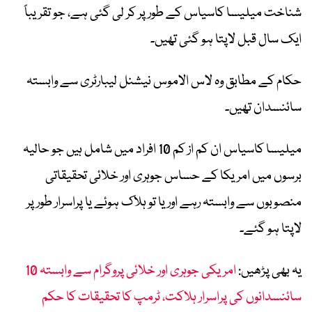
شناخت میلیسا کاسیاس کے طور پر کر لی گئی ہے، جو تقریباً
ایک سال قبل لاپتا ہو گئی تھیں۔
حکام کے مطابق وہ لاس الاموس نیشنل لیبارٹری سے وابستہ
سائنسدان تھیں۔
میلیسا کاسیاس ان کم از کم 10 افراد میں شامل ہیں جو حالیہ
برسوں میں امریکا کے حساس جوہری اور خلائی تحقیقاتی
منصوبوں سے وابستہ رہے اور یا تو ہلاک ہوئے یا پراسرار طور پر
لاپتا ہو گئے۔
یہ بھی پڑھیں:
امریکی جوہری اور خلائی پروگرام سے وابستہ 10
سائنسدانوں کی پراسرار ہلاکت، ٹرمپ کا تحقیقات کا حکم