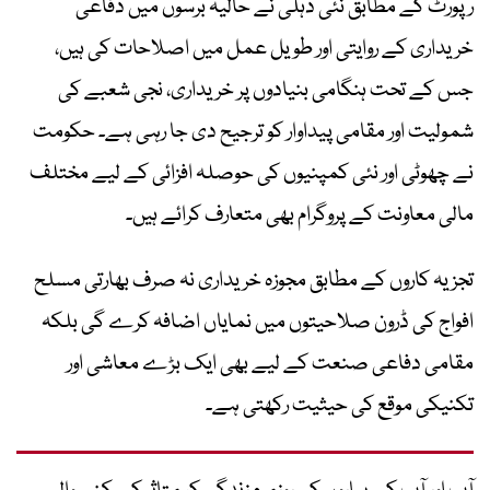
رپورٹ کے مطابق نئی دہلی نے حالیہ برسوں میں دفاعی
خریداری کے روایتی اور طویل عمل میں اصلاحات کی ہیں،
جس کے تحت ہنگامی بنیادوں پر خریداری، نجی شعبے کی
شمولیت اور مقامی پیداوار کو ترجیح دی جا رہی ہے۔ حکومت
نے چھوٹی اور نئی کمپنیوں کی حوصلہ افزائی کے لیے مختلف
مالی معاونت کے پروگرام بھی متعارف کرائے ہیں۔
تجزیہ کاروں کے مطابق مجوزہ خریداری نہ صرف بھارتی مسلح
افواج کی ڈرون صلاحیتوں میں نمایاں اضافہ کرے گی بلکہ
مقامی دفاعی صنعت کے لیے بھی ایک بڑے معاشی اور
تکنیکی موقع کی حیثیت رکھتی ہے۔