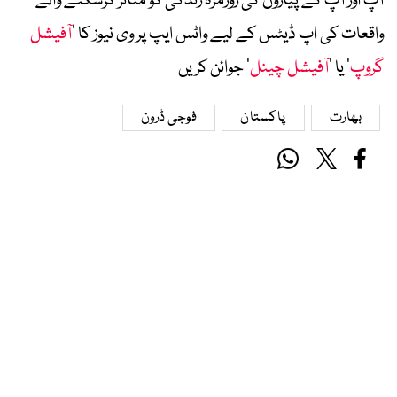
آپ اور آپ کے پیاروں کی روزمرہ زندگی کو متاثر کرسکنے والے
واقعات کی اپ ڈیٹس کے لیے واٹس ایپ پر وی نیوز کا ’
آفیشل
گروپ
‘ یا ’
آفیشل چینل
‘ جوائن کریں
بھارت
پاکستان
فوجی ڈرون