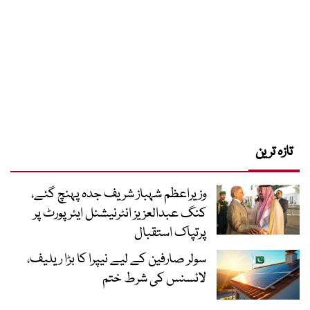
تازہ ترین
وزیراعظم شہباز شریف جدہ پہنچ گئے،
کنگ عبدالعزیز انٹرنیشنل ایئر پورٹ پر
پرتپاک استقبال
سولر صارفین کے لیے نیپرا کا بڑا ریلیف،
لائسنس کی شرط ختم