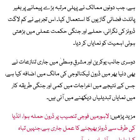
ہے، جب دونوں ممالک نے پہلی مرتبہ بڑے پیمانے پر بغیر
پائلٹ فضائی گاڑیوں کا استعمال کیا۔ اس تجربے نے کم لاگت
ڈرونز کی نگرانی، حملے اور جنگی حکمت عملی میں بڑھتی
ہوئی اہمیت کو نمایاں کر دیا۔
دوسری جانب یوکرین اور مشرقِ وسطیٰ میں جاری تنازعات نے
بھی دنیا بھر میں ڈرون ٹیکنالوجی کی مانگ میں اضافہ کیا ہے،
جس کے نتیجے میں اخراجات میں کمی اور جنگی طریقہ کار
میں نمایاں تبدیلیاں دیکھنے میں آئی ہیں۔
مزید پڑھیں:
لاہورمیں فوجی تنصیب پر ڈرون حملہ ہوا، انڈیا
کی طرف سے ڈرونز بھیجنے کا عمل جاری ہے،جنہیں تباہ