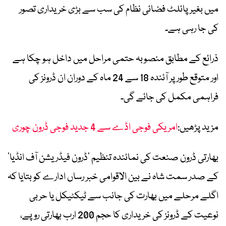
میں بغیر پائلٹ فضائی نظام کی سب سے بڑی خریداری تصور
کی جا رہی ہے۔
ذرائع کے مطابق منصوبہ حتمی مراحل میں داخل ہو چکا ہے
اور متوقع طور پر آئندہ 18 سے 24 ماہ کے دوران ان ڈرونز کی
فراہمی مکمل کی جائے گی۔
مزید پڑھیں:
امریکی فوجی اڈے سے 4 جدید فوجی ڈرون چوری
بھارتی ڈرون صنعت کی نمائندہ تنظیم ’ڈرون فیڈریشن آف انڈیا‘
کے صدر سمت شاہ نے بین الاقوامی خبر رساں ادارے کو بتایا کہ
اگلے مرحلے میں بھارت کی جانب سے ٹیکٹیکل یا حربی
نوعیت کے ڈرونز کی خریداری کا حجم 200 ارب بھارتی روپے،