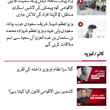
براڈ پیک سانحہ: نرمل پرجا سمیت 5 بین
الاقوامی کوہ پیماؤں کی لاشیں اسکردو
منتقل، 2 لاپتا افراد کی تلاش جاری
وزیراعظم شہباز شریف سعودی عرب روانہ،
سعودی ولی عہد و وزیراعظم شہزادہ محمد
بن سلمان بن عبدالعزیز آل سعود سے اہم
ملاقات کریں گے
کالم / تجزیہ
گلا سڑا نظام اور وزیر داخلہ کی تقریر
کشمیر: بین الاقوامی قانون کیا کہتا ہے؟