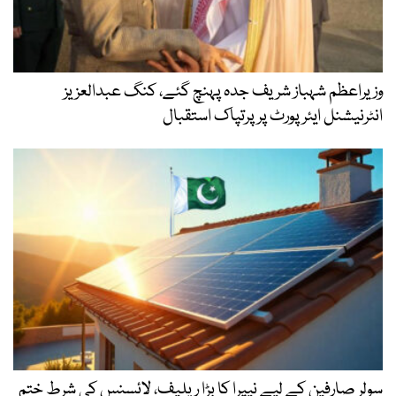
وزیراعظم شہباز شریف جدہ پہنچ گئے، کنگ عبدالعزیز
انٹرنیشنل ایئر پورٹ پر پرتپاک استقبال
سولر صارفین کے لیے نیپرا کا بڑا ریلیف، لائسنس کی شرط ختم