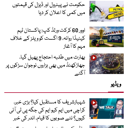
حکومت نے پیٹرول اور ڈیزل کی قیمتوں
میں کمی کا اعلان کر دیا
اوور 60 کرکٹ ورلڈ کپ: پاکستان ٹیم
کینیڈا روانہ، 9 اگست کو ویلز کے خلاف
مہم کا آغاز
بھارت میں طلبہ احتجاج پھیل گیا،
جھاڑکھنڈ میں بھی ہزاروں نوجوان سڑکوں پر
آگئے
ویڈیو
شہبازشریف کا مستقبل کیا؟ بڑی خبر،
کراچی میں ایم کیو ایم کی جگہ پی ٹی آئی
کیوں؟ نئے صوبوں کا قیام، اندر کی خبر