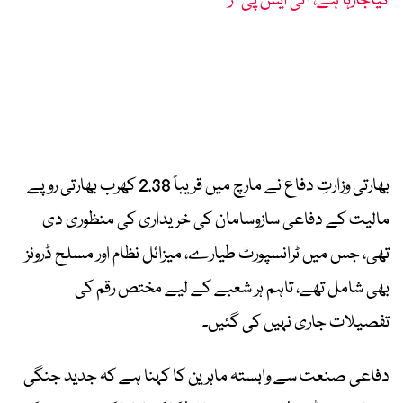
کیاجارہا ہے، آئی ایس پی آر
بھارتی وزارتِ دفاع نے مارچ میں قریباً 2.38 کھرب بھارتی روپے
مالیت کے دفاعی سازوسامان کی خریداری کی منظوری دی
تھی، جس میں ٹرانسپورٹ طیارے، میزائل نظام اور مسلح ڈرونز
بھی شامل تھے، تاہم ہر شعبے کے لیے مختص رقم کی
تفصیلات جاری نہیں کی گئیں۔
دفاعی صنعت سے وابستہ ماہرین کا کہنا ہے کہ جدید جنگی