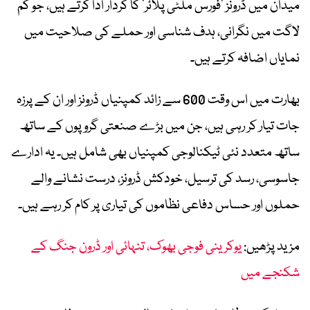
میدان میں ڈرونز ’فورس ملٹی پلائر‘ کا کردار ادا کرتے ہیں، جو کم
لاگت میں نگرانی، ہدف شناسی اور حملے کی صلاحیت میں
نمایاں اضافہ کرتے ہیں۔
بھارت میں اس وقت 600 سے زائد کمپنیاں ڈرونز اور ان کے پرزہ
جات تیار کر رہی ہیں، جن میں بڑے صنعتی گروپوں کے ساتھ
ساتھ متعدد نئی ٹیکنالوجی کمپنیاں بھی شامل ہیں۔ یہ ادارے
جاسوسی، رسد کی ترسیل، خودکش ڈرونز، درست نشانے والے
حملوں اور حساس دفاعی نظاموں کی تیاری پر کام کر رہے ہیں۔
مزید پڑھیں:
یوکرینی فوجی بھوک، تنہائی اور ڈرون جنگ کے
شکنجے میں