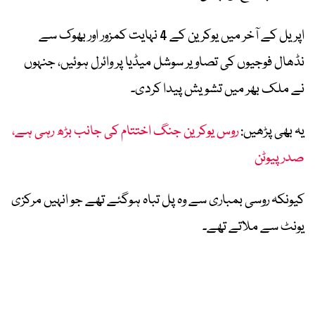
اپریل کے آخر میں یوکرین کے 4 نہایت کمزور اور بھوک سے
نڈھال فوجیوں کی تصاویر سوشل میڈیا پر وائرل ہوئیں، جنہوں
نے ملک بھر میں تشویش پیدا کردی۔
یہ بھی پڑھیں:
روس یوکرین جنگ اختتام کی جانب بڑھ رہی ہے،
صدر پیوٹن
کیونکہ روسی بمباری سے وہ پل تباہ ہوگئے تھے جو انہیں مرکزی
یونٹ سے ملاتے تھے۔