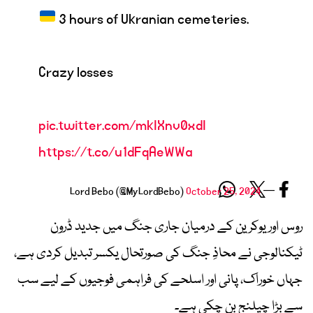
3 hours of Ukranian cemeteries.
Crazy losses
pic.twitter.com/mkIXnv0xdI
https://t.co/u1dFqAeWWa
October 25, 2024
— Lord Bebo (@MyLordBebo)
روس اور یوکرین کے درمیان جاری جنگ میں جدید ڈرون
ٹیکنالوجی نے محاذِ جنگ کی صورتحال یکسر تبدیل کردی ہے،
جہاں خوراک، پانی اور اسلحے کی فراہمی فوجیوں کے لیے سب
سے بڑا چیلنج بن چکی ہے۔