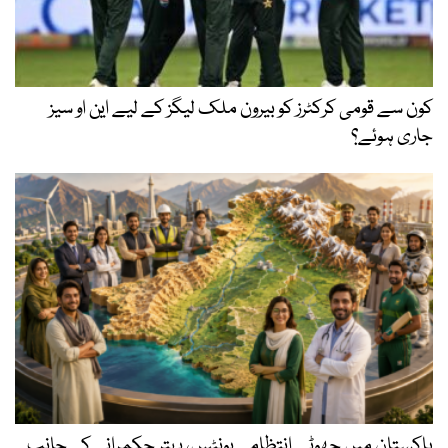
کون سے قومی کرکٹرز کو بیرون ملک لیگز کے لیے این او سیز
جاری ہوئے؟
پاکستان میں چھوٹے انتظامی یونٹس، بہتر حکمرانی کی جانب