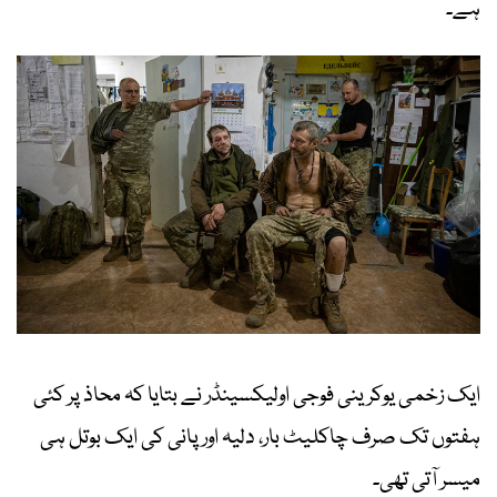
ہے۔
ایک زخمی یوکرینی فوجی اولیکسینڈر نے بتایا کہ محاذ پر کئی
ہفتوں تک صرف چاکلیٹ بار، دلیہ اور پانی کی ایک بوتل ہی
میسر آتی تھی۔