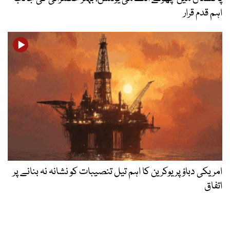
اہم قدم قرار
امریکی دباؤ پر یوکرین کا اہم تیل تنصیبات کو نشانہ نہ بنانے پر
اتفاق