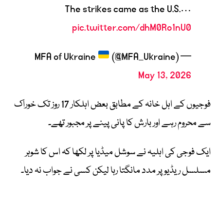
The strikes came as the U.S.…
pic.twitter.com/dhM0Ro1nU0
(@MFA_Ukraine)
— MFA of Ukraine
May 13, 2026
فوجیوں کے اہل خانہ کے مطابق بعض اہلکار 17 روز تک خوراک
سے محروم رہے اور بارش کا پانی پینے پر مجبور تھے۔
ایک فوجی کی اہلیہ نے سوشل میڈیا پر لکھا کہ اس کا شوہر
مسلسل ریڈیو پر مدد مانگتا رہا لیکن کسی نے جواب نہ دیا۔