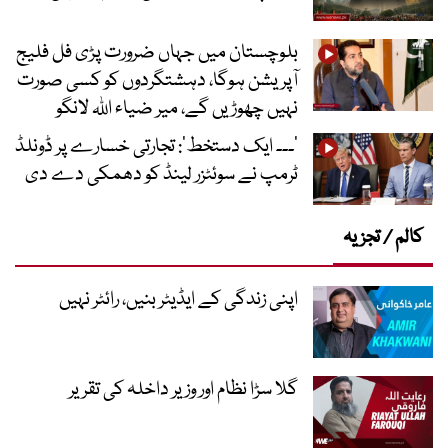
بلوچستان میں جہاں ضرورت پڑی فل فلیج
آپریشن ہوگا، دہشتگردوں کو کسی صورت
نہیں چھوڑیں گے، میر ضیاء اللہ لانگو
’۔۔۔ ایک دستخط‘: تجارتی خسارے پر ڈونلڈ
ٹرمپ نے سوئٹزر لینڈ کو دھمکی دے دی
کالم / تجزیہ
اپنی زندگی کے ایڈیٹر بنیں، رائٹر نہیں
گلا سڑا نظام اور وزیر داخلہ کی تقریر