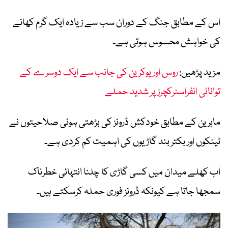
اس کے مطابق جنگ کے دوران سب سے زیادہ ایک گرم کھانے
کی خواہش محسوس ہوتی ہے۔
مزید پڑھیں:
روس اور یوکرین کی جانب سے ایک دوسرے کے
توانائی انفراسٹرکچرز پر شدید حملے
ماہرین کے مطابق خودکش ڈرونز کی بڑھتی ہوئی صلاحیتوں نے
ٹینکوں اور بکتر بند گاڑیوں کی اہمیت کم کردی ہے۔
اب کھلے میدان میں کسی گاڑی کا چلنا انتہائی خطرناک
سمجھا جاتا ہے کیونکہ ڈرونز فوری حملہ کرسکتے ہیں۔