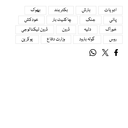
ادویات
بارش
بکتر بند
بھوک
پانی
جنگ
چاکلیٹ بار
خودکش
خوراک
دلیہ
ڈرون
ڈرون ٹیکنالوجی
روس
گولہ بارود
وزارت دفاع
یوکرین