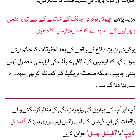
خوراک اور گولہ بارود کی شدید قلت کا شکار ہیں۔
مزید پڑھیں:
پیوٹن یوکرین جنگ کے خاتمے کے لیے تیار، ایٹمی
ہتھیاروں کے معاہدے کا عندیہ: ٹرمپ کا دعویٰ
یوکرینی وزارتِ دفاع نے واقعے کے بعد تحقیقات کا حکم دیتے
ہوئے کہا کہ فوجیوں کو ناکافی خوراک کی فراہمی معمول نہیں
بننی چاہیے، جبکہ متعلقہ بریگیڈ کے کمانڈر کو بھی عہدے
سے ہٹا دیا گیا ہے۔
آپ اور آپ کے پیاروں کی روزمرہ زندگی کو متاثر کرسکنے والے
واقعات کی اپ ڈیٹس کے لیے واٹس ایپ پر وی نیوز کا ’
آفیشل
گروپ
‘ یا ’
آفیشل چینل
‘ جوائن کریں