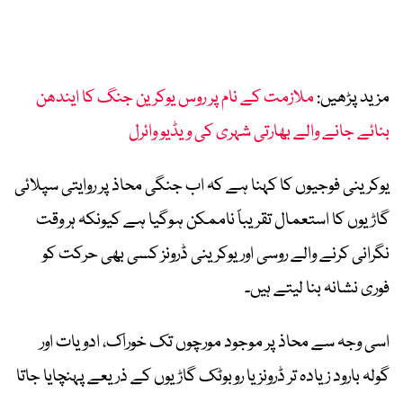
مزید پڑھیں:
ملازمت کے نام پر روس یوکرین جنگ کا ایندھن
بنائے جانے والے بھارتی شہری کی ویڈیو وائرل
یوکرینی فوجیوں کا کہنا ہے کہ اب جنگی محاذ پر روایتی سپلائی
گاڑیوں کا استعمال تقریباً ناممکن ہوگیا ہے کیونکہ ہر وقت
نگرانی کرنے والے روسی اور یوکرینی ڈرونز کسی بھی حرکت کو
فوری نشانہ بنا لیتے ہیں۔
اسی وجہ سے محاذ پر موجود مورچوں تک خوراک، ادویات اور
گولہ بارود زیادہ تر ڈرونز یا روبوٹک گاڑیوں کے ذریعے پہنچایا جاتا