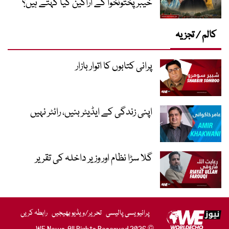
خیبر پختونخوا کے اراکین کیا کہتے ہیں؟
کالم / تجزیہ
پرانی کتابوں کا اتوار بازار
اپنی زندگی کے ایڈیٹر بنیں، رائٹر نہیں
گلا سڑا نظام اور وزیر داخلہ کی تقریر
پرائیویسی پالیسی
تحریر/ویڈیو بھیجیں
رابطہ کریں