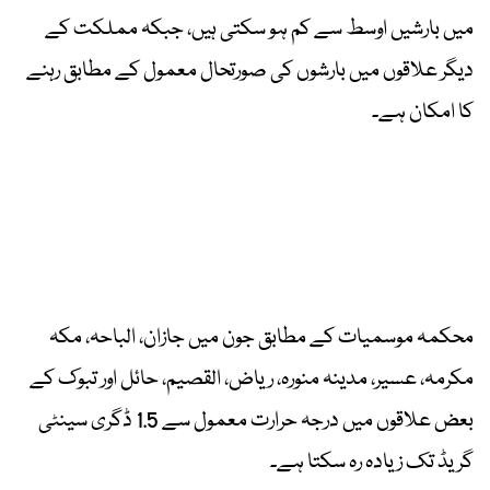
میں بارشیں اوسط سے کم ہو سکتی ہیں، جبکہ مملکت کے
دیگر علاقوں میں بارشوں کی صورتحال معمول کے مطابق رہنے
کا امکان ہے۔
محکمہ موسمیات کے مطابق جون میں جازان، الباحہ، مکہ
مکرمہ، عسیر، مدینہ منورہ، ریاض، القصیم، حائل اور تبوک کے
بعض علاقوں میں درجہ حرارت معمول سے 1.5 ڈگری سینٹی
گریڈ تک زیادہ رہ سکتا ہے۔