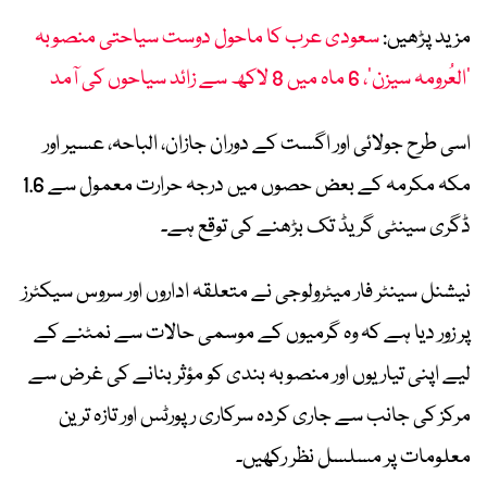
مزید پڑھیں:
سعودی عرب کا ماحول دوست سیاحتی منصوبہ
’العُرومہ سیزن‘، 6 ماہ میں 8 لاکھ سے زائد سیاحوں کی آمد
اسی طرح جولائی اور اگست کے دوران جازان، الباحہ، عسیر اور
مکہ مکرمہ کے بعض حصوں میں درجہ حرارت معمول سے 1.6
ڈگری سینٹی گریڈ تک بڑھنے کی توقع ہے۔
نیشنل سینٹر فار میٹرولوجی نے متعلقہ اداروں اور سروس سیکٹرز
پر زور دیا ہے کہ وہ گرمیوں کے موسمی حالات سے نمٹنے کے
لیے اپنی تیاریوں اور منصوبہ بندی کو مؤثر بنانے کی غرض سے
مرکز کی جانب سے جاری کردہ سرکاری رپورٹس اور تازہ ترین
معلومات پر مسلسل نظر رکھیں۔