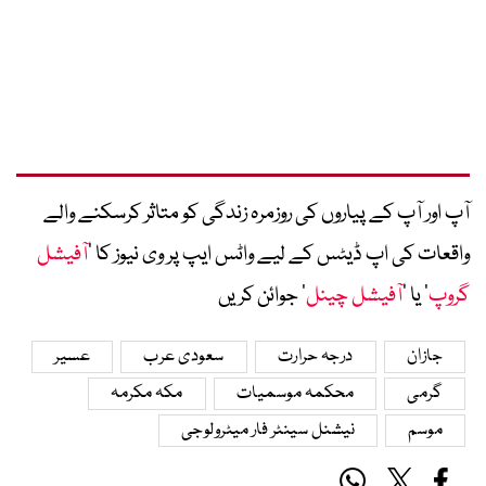
آپ اور آپ کے پیاروں کی روزمرہ زندگی کو متاثر کرسکنے والے
واقعات کی اپ ڈیٹس کے لیے واٹس ایپ پر وی نیوز کا ’
آفیشل
گروپ
‘ یا ’
آفیشل چینل
‘ جوائن کریں
جازان
درجہ حرارت
سعودی عرب
عسیر
گرمی
محکمہ موسمیات
مکہ مکرمہ
موسم
نیشنل سینٹر فار میٹرولوجی