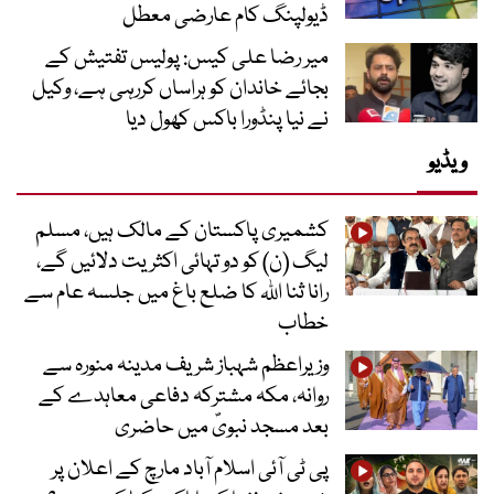
ڈیولپنگ کام عارضی معطل
میر رضا علی کیس: پولیس تفتیش کے
بجائے خاندان کو ہراساں کررہی ہے، وکیل
نے نیا پنڈورا باکس کھول دیا
ویڈیو
کشمیری پاکستان کے مالک ہیں، مسلم
لیگ (ن) کو دو تہائی اکثریت دلائیں گے،
رانا ثنا اللہ کا ضلع باغ میں جلسہ عام سے
خطاب
وزیراعظم شہباز شریف مدینہ منورہ سے
روانہ، مکہ مشترکہ دفاعی معاہدے کے
بعد مسجد نبویؐ میں حاضری
پی ٹی آئی اسلام آباد مارچ کے اعلان پر