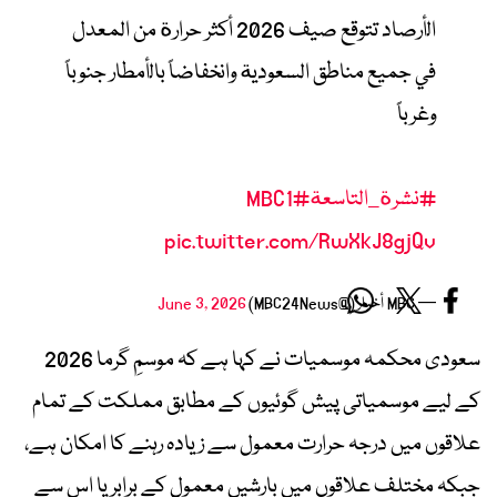
الأرصاد تتوقع صيف 2026 أكثر حرارة من المعدل
في جميع مناطق السعودية وانخفاضاً بالأمطار جنوباً
وغرباً
#نشرة_التاسعة
#MBC1
pic.twitter.com/RwXkJ8gjQv
— MBC أخبار (@MBC24News)
June 3, 2026
سعودی محکمہ موسمیات نے کہا ہے کہ موسمِ گرما 2026
کے لیے موسمیاتی پیش گوئیوں کے مطابق مملکت کے تمام
علاقوں میں درجہ حرارت معمول سے زیادہ رہنے کا امکان ہے،
جبکہ مختلف علاقوں میں بارشیں معمول کے برابر یا اس سے