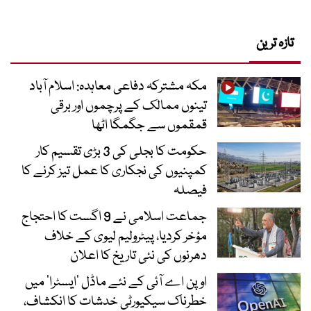
تازہ ترین
مکہ مشترکہ دفاعی معاہدہ: اسلام آباد
تینوں ممالک کے پرچموں اور برقی
قمقموں سے جگمگا اٹھا
حکومت کا بجلی کی 3 بڑی تقسیم کار
کمپنیوں کی نجکاری کا عمل تیز کرنے کا
فیصلہ
جماعت اسلامی نے 9 اگست کا احتجاج
مؤخر کردیا، پیٹرولیم لیوی کے خلاف
دھرنوں کی نئی تاریخ کا اعلان
اوپن اے آئی کے نئے ماڈل ’ایسٹرا‘ میں
خطرناک سیکیورٹی خدشات کا انکشاف،