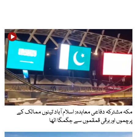
مکہ مشترکہ دفاعی معاہدہ: اسلام آباد تینوں ممالک کے
پرچموں اور برقی قمقموں سے جگمگا اٹھا