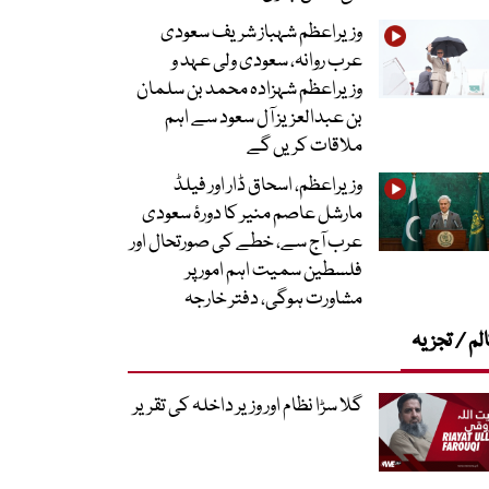
وزیراعظم شہباز شریف سعودی
عرب روانہ، سعودی ولی عہد و
وزیراعظم شہزادہ محمد بن سلمان
بن عبدالعزیز آل سعود سے اہم
ملاقات کریں گے
وزیراعظم، اسحاق ڈار اور فیلڈ
مارشل عاصم منیر کا دورۂ سعودی
عرب آج سے، خطے کی صورتحال اور
فلسطین سمیت اہم امور پر
مشاورت ہوگی، دفتر خارجہ
لم / تجزیہ
گلا سڑا نظام اور وزیر داخلہ کی تقریر