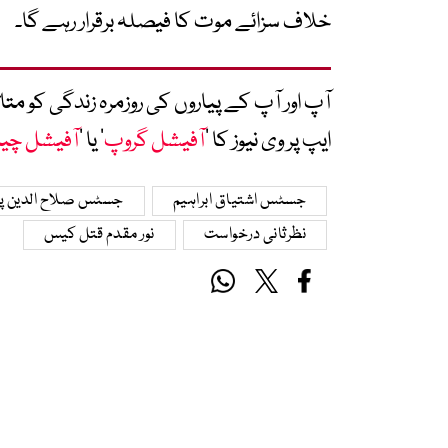
خلاف سزائے موت کا فیصلہ برقرار رہے گا۔
آپ اور آپ کے پیاروں کی روزمرہ زندگی کو 
ایپ پر وی نیوز کا ’
آفیشل گروپ
‘ یا ’
آفیشل چی
جسٹس اشتیاق ابراہیم
جسٹس صلاح الدین پہ
نظرثانی درخواست
نور مقدم قتل کیس