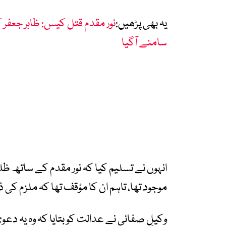
یہ بھی پڑھیں:
نور مقدم قتل کیس: ظاہر جعفر 
سامنے آگیا
انہوں نے تسلیم کیا کہ نور مقدم کے ساتھ ظلم
موجود تھا، تاہم ان کا مؤقف تھا کہ ملزم کی 
وکیلِ صفائی نے عدالت کو بتایا کہ وہ یہ دعو