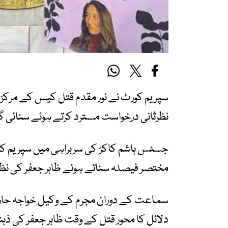
سپریم کورٹ نے نور مقدم قتل کیس کے مرکزی
نظرثانی درخواست مسترد کرتے ہوئے سنائی گئی
مختصر فیصلہ سناتے ہوئے ظاہر جعفر کی نظر
سماعت کے دوران مجرم کے وکیل خواجہ حارث 
دلائل کا محور قتل کے وقت ظاہر جعفر کی ذہ