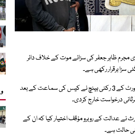
 مجرم ظاہر جعفر کی سزائے موت کے خلاف دائر
 سزا برقرار رکھی ہے۔
جسٹس ہاشم کاکڑ کی سربراہی میں سپریم کورٹ کے 3 رکنی بینچ نے کیس کی سماعت کے بعد
وی
ثانی درخواست خارج کردی۔
نے عدالت کے روبرو مؤقف اختیار کیا کہ ان کے
نی حالت ہے۔