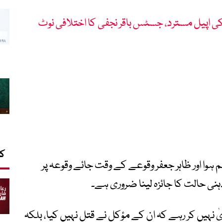
کی اپیل مسترد، جسٹس باقر نجفی کا اختلافی نوٹ
کا
 ہوا اور ظاہر جعفر وقوعے کے وقت جائے وقوعہ پر
ذہنی حالت کا جائزہ لینا ضروری ہے۔
یٰ نہیں کر رہے کہ ان کے مؤکل نے قتل نہیں کیا، بلکہ