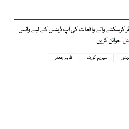
متاثر کرسکنے والے واقعات کی اپ ڈیٹس کے لیے واٹس
نل
‘ جوائن کریں
نور
سپریم کورٹ
ظاہر جعفر