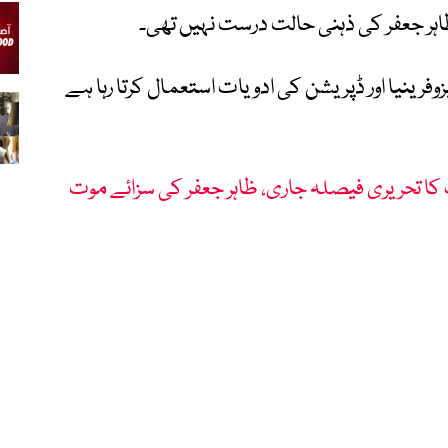
 ظاہر جعفر کی ذہنی حالت درست نہیں تھی۔
زوفرینیا اور ڈپریشن کی ادویات استعمال کرتا رہا ہے
کا تحریری فیصلہ جاری، ظاہر جعفر کی سزائے موت