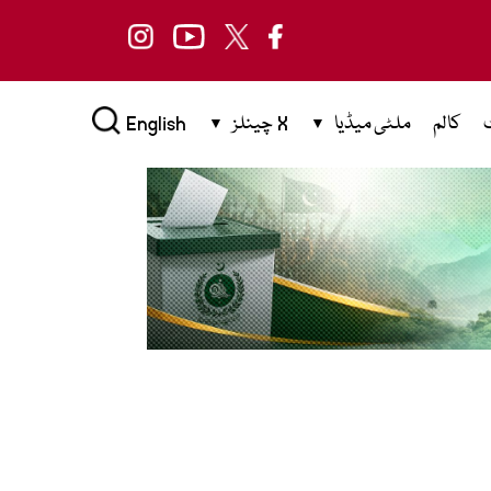
کالم
ملٹی میڈیا
X چینلز
English