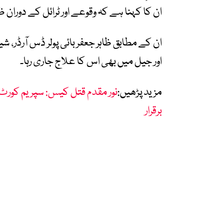
ان کا کہنا ہے کہ وقوعے اور ٹرائل کے دوران
ان کے مطابق ظاہر جعفر بائی پولر ڈس آرڈر، شی
اور جیل میں بھی اس کا علاج جاری رہا۔
مزید پڑھیں:
نور مقدم قتل کیس: سپریم کورٹ 
برقرار