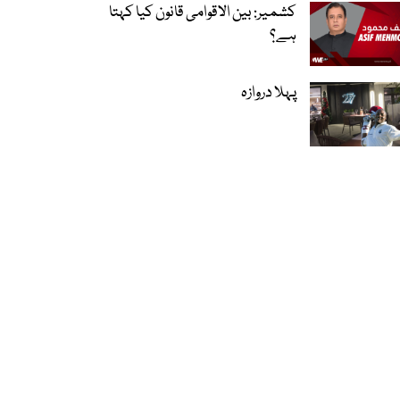
کشمیر: بین الاقوامی قانون کیا کہتا
ہے؟
پہلا دروازہ