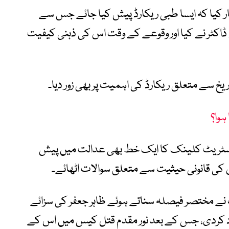
 کیا کہ ایسا طبی ریکارڈ پیش کیا جائے جس سے
ڈاکٹر نے کیا اور وقوعے کے وقت اس کی ذہنی کیفیت
یخ سے متعلق ریکارڈ کی اہمیت پر بھی زور دیا۔
ہوا؟
اسٹریٹ کلینک کا ایک خط بھی عدالت میں پیش
اس کی قانونی حیثیت سے متعلق سوالات اٹھائے۔
نے مختصر فیصلہ سناتے ہوئے ظاہر جعفر کی سزائے
د کردی، جس کے بعد نور مقدم قتل کیس میں اس کے