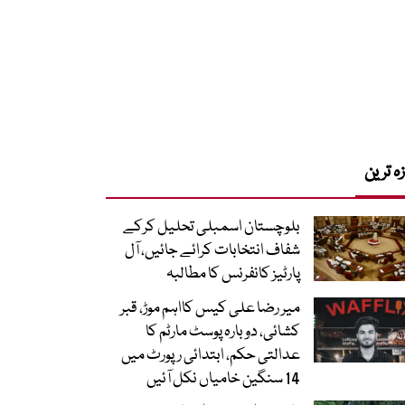
زہ ترین
بلوچستان اسمبلی تحلیل کرکے
شفاف انتخابات کرائے جائیں، آل
پارٹیز کانفرنس کا مطالبہ
میر رضا علی کیس کااہم موڑ، قبر
کشائی، دوبارہ پوسٹ مارٹم کا
عدالتی حکم، ابتدائی رپورٹ میں
14 سنگین خامیاں نکل آئیں