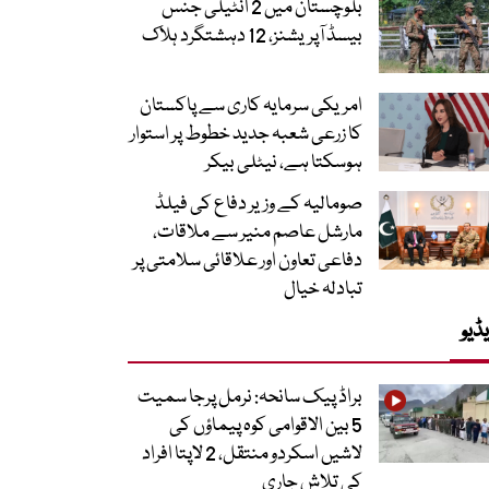
بلوچستان میں 2 انٹیلی جنس
بیسڈ آپریشنز، 12 دہشتگرد ہلاک
امریکی سرمایہ کاری سے پاکستان
کا زرعی شعبہ جدید خطوط پر استوار
ہوسکتا ہے، نیٹلی بیکر
صومالیہ کے وزیر دفاع کی فیلڈ
مارشل عاصم منیر سے ملاقات،
دفاعی تعاون اور علاقائی سلامتی پر
تبادلہ خیال
ڈیو
براڈ پیک سانحہ: نرمل پرجا سمیت
5 بین الاقوامی کوہ پیماؤں کی
لاشیں اسکردو منتقل، 2 لاپتا افراد
کی تلاش جاری