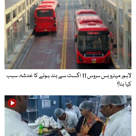
لاہور میٹرو بس سروس 11 اگست سے بند ہونے کا خدشہ، سبب
کیا بنا؟