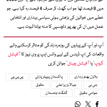
میں 8 فیصد تھا جو اب گھٹ کر صرف 4 فیصد رہ گیا ہے، جو
خطے میں خواتین کی بڑھتی ہوئی سیاسی بیداری اور انتخابی
عمل میں ان کی بھرپور دلچسپی کا منہ بولتا ثبوت ہے۔
آپ اور آپ کے پیاروں کی روزمرہ زندگی کو متاثر کرسکنے والے
واقعات کی اپ ڈیٹس کے لیے واٹس ایپ پر وی نیوز کا ’
آفیشل
گروپ
‘ یا ’
آفیشل چینل
‘ جوائن کریں
بلاول بھٹو زرداری
پاکستان پیپلز پارٹی
پی پی پی
جی بی
جیالا وزیراعلیٰ
حقوق
عوامی حقوق
گلگت بلتستان