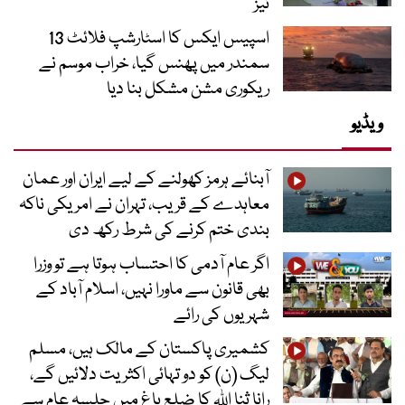
تیز
اسپیس ایکس کا اسٹارشپ فلائٹ 13
سمندر میں پھنس گیا، خراب موسم نے
ریکوری مشن مشکل بنا دیا
ویڈیو
آبنائے ہرمز کھولنے کے لیے ایران اور عمان
معاہدے کے قریب، تہران نے امریکی ناکہ
بندی ختم کرنے کی شرط رکھ دی
اگر عام آدمی کا احتساب ہوتا ہے تو وزرا
بھی قانون سے ماورا نہیں، اسلام آباد کے
شہریوں کی رائے
کشمیری پاکستان کے مالک ہیں، مسلم
لیگ (ن) کو دو تہائی اکثریت دلائیں گے،
رانا ثنا اللہ کا ضلع باغ میں جلسہ عام سے