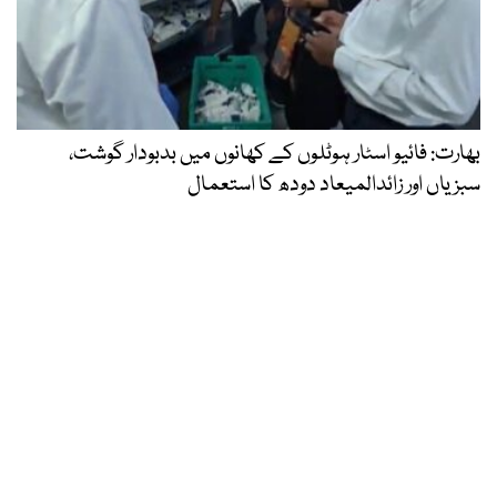
بھارت: فائیو اسٹار ہوٹلوں کے کھانوں میں بدبودار گوشت،
سبزیاں اور زائدالمیعاد دودھ کا استعمال