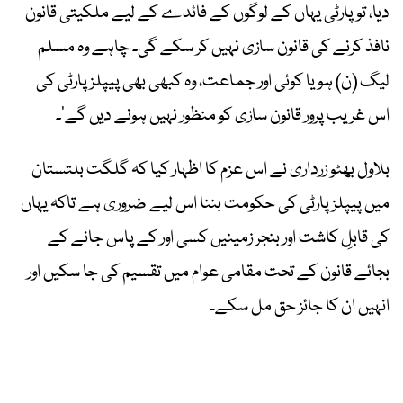
دیا، تو پارٹی یہاں کے لوگوں کے فائدے کے لیے ملکیتی قانون
نافذ کرنے کی قانون سازی نہیں کر سکے گی۔ چاہے وہ مسلم
لیگ (ن) ہو یا کوئی اور جماعت، وہ کبھی بھی پیپلز پارٹی کی
اس غریب پرور قانون سازی کو منظور نہیں ہونے دیں گے‘۔
بلاول بھٹو زرداری نے اس عزم کا اظہار کیا کہ گلگت بلتستان
میں پیپلز پارٹی کی حکومت بننا اس لیے ضروری ہے تاکہ یہاں
کی قابلِ کاشت اور بنجر زمینیں کسی اور کے پاس جانے کے
بجائے قانون کے تحت مقامی عوام میں تقسیم کی جا سکیں اور
انہیں ان کا جائز حق مل سکے۔