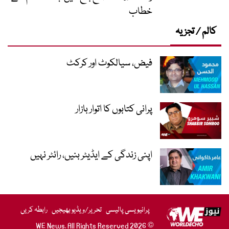
خطاب
کالم / تجزیہ
فیض، سیالکوٹ اور کرکٹ
پرانی کتابوں کا اتوار بازار
اپنی زندگی کے ایڈیٹر بنیں، رائٹر نہیں
پرائیویسی پالیسی
تحریر/ویڈیو بھیجیں
رابطہ کریں
© 2026 WE News. All Rights Reserved