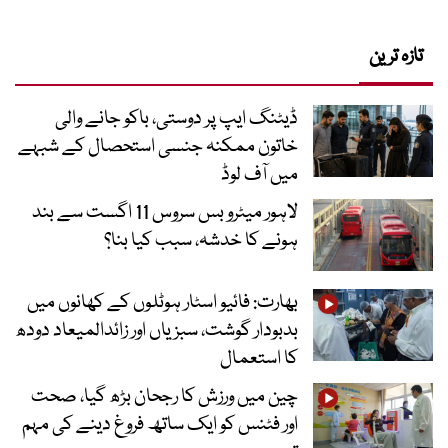
تازہ ترین
ڈیٹنگ ایپ پر دوستی، باکو جانے والی
خاتون ممکنہ جنسی استحصال کے شبہے
میں آف لوڈ
لاہور میٹرو بس سروس 11 اگست سے بند
ہونے کا خدشہ، سبب کیا بنا؟
بھارت: فائیو اسٹار ہوٹلوں کے کھانوں میں
بدبودار گوشت، سبزیاں اور زائدالمیعاد دودھ
کا استعمال
چین میں ورزش کا رجحان بڑھ گیا، صحت
اور فٹنس کو ایک ساتھ فروغ دینے کی مہم