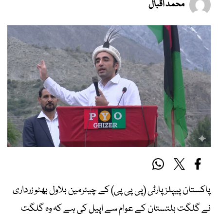
محمد اقبال
پاکستان پیپلز پارٹی (پی پی پی) کے چیئرمین بلاول بھٹو زرداری
نے گلگت بلتستان کے عوام سے اپیل کی ہے کہ وہ گلگت