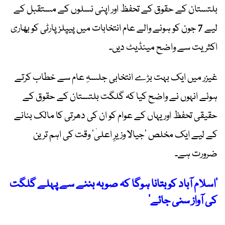
بلتستان کے حقوق کے تحفظ اور اپنی نسلوں کے مستقبل کے
لیے 7 جون کو ہونے والے عام انتخابات میں پیپلز پارٹی کو بھاری
اکثریت سے واضح مینڈیٹ دیں۔
غیزر میں ایک بہت بڑے انتخابی جلسہِ عام سے خطاب کرتے
ہوئے انہوں نے واضح کیا کہ گلگت بلتستان کے حقوق کے
حقیقی تحفظ اور یہاں کے عوام کو ان کی دھرتی کا مالک بنانے
کے لیے ایک مخلص ’جیالا وزیرِ اعلیٰ‘ وقت کی اہم ترین
ضرورت ہے۔
’اسلام آباد کو بتانا ہوگا کہ صوبہ بننے سے پہلے گلگت
کی آواز سنی جائے‘