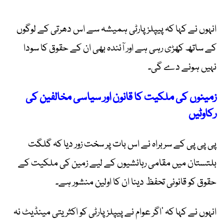
انہوں نے کہا کہ پیپلز پارٹی ہمیشہ سے اس دھرتی کے لوگوں
کے ساتھ کھڑی رہی ہے اور آئندہ بھی ان کے حقوق کا سودا
نہیں ہونے دے گی۔
زمینوں کی ملکیت کا قانون اور سیاسی مخالفین کی
رکاوٹیں
پی پی پی کے سربراہ نے اس بات پر سخت زور دیا کہ گلگت
بلتستان میں مقامی رہائشیوں کے لیے زمین کی ملکیت کے
حقوق کو قانونی تحفظ دینا ان کا اولین منشور ہے۔
انہوں نے کہا کہ ’اگر عوام نے پیپلز پارٹی کو اکثریتی مینڈیٹ نہ