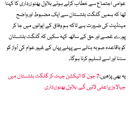
عوامی اجتماع سے خطاب کرتے ہوئے بلاول بھٹو زرداری کا کہنا
تھا کہ ہمیں گلگت بلتستان سے ایک مضبوط اور واضح
مینڈیٹ کی ضرورت ہے تاکہ ہم وفاق کے ایوانوں میں جا کر
پورے غصے اور حق کے ساتھ کہہ سکیں کہ گلگت بلتستان
کو باقاعدہ صوبہ بنانے سے پہلے یہاں کے غیور عوام کی آواز کو
سننا اور اسے تسلیم کرنا ہوگا۔
یہ بھی پڑھیں:
7 جون کا الیکشن جیت کر گلگت بلتستان میں
جیالا وزیراعلیٰ لائیں گے، بلاول بھٹو زرداری