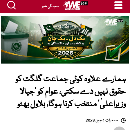
سب کی خبر
ہمارے علاوہ کوئی جماعت گلگت کو
حقوق نہیں دے سکتی، عوام کو ’جیالا
وزیراعلیٰ‘ منتخب کرنا ہوگا، بلاول بھٹو
جمعرات 4 جون 2026