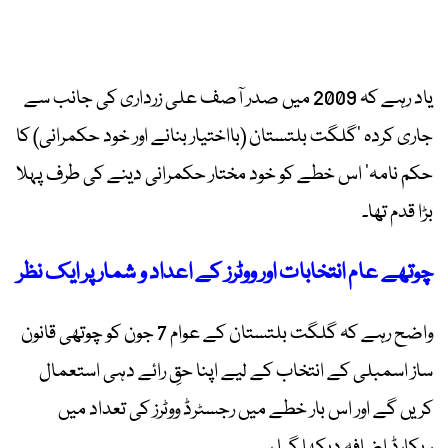
یاد رہے کہ 2009 میں صدر آصف علی زرداری کی جانب سے
جاری کردہ ’گلگت بلتستان (بااختیار بنانے اور خود حکمرانی) کا
حکم نامہ‘ اس خطے کو خود مختار حکمرانی دینے کی طرف پہلا
بڑا قدم تھا۔
چوتھے عام انتخابات اور ووٹرز کے اعداد و شمار پر ایک نظر
واضح رہے کہ گلگت بلتستان کے عوام 7 جون کو چوتھی قانون
ساز اسمبلی کے انتخاب کے لیے اپنا حقِ رائے دہی استعمال
کریں گے اور اس بار خطے میں رجسٹرڈ ووٹرز کی تعداد میں