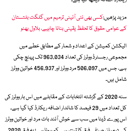
ریکارڈ اضافہ دیکھا گیا ہے۔
مزید پڑھیں:
کسی بھی نئی آئینی ترمیم میں گلگت بلتستان
کے عوامی حقوق کا تحفظ یقینی بنانا چاہیے، بلاول بھٹو
الیکشن کمیشن کے اعداد و شمار کے مطابق خطے میں
مجموعی رجسٹرڈ ووٹرز کی تعداد 963,034 تک پہنچ چکی
ہے، جس میں 506,097 مرد ووٹرز اور 456,937 خواتین ووٹرز
شامل ہیں۔
سنہ 2020 کے گزشتہ انتخابات کے مقابلے میں اس بار ووٹرز کی
کل تعداد میں 29 فیصد کا شاندار اضافہ ریکارڈ کیا گیا ہے۔
اس پورے ڈیٹا میں سب سے خوش آئند بات مرد اور خواتین ووٹرز
کے درمیان صنفی فرق کا تیزی سے کم ہونا ہے؛ یہ فرق 2020