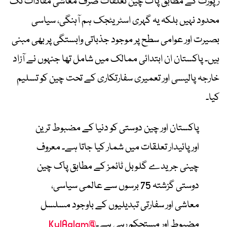
رپورٹ کے مطابق پاک چین تعلقات صرف معاشی مفادات تک
محدود نہیں بلکہ یہ گہری اسٹریٹجک ہم آہنگی، سیاسی
بصیرت اور عوامی سطح پر موجود جذباتی وابستگی پر بھی مبنی
ہیں۔ پاکستان ان ابتدائی ممالک میں شامل تھا جنہوں نے آزاد
خارجہ پالیسی اور تعمیری سفارتکاری کے تحت چین کو تسلیم
کیا۔
پاکستان اور چین دوستی کو دنیا کے مضبوط ترین
اور پائیدار تعلقات میں شمار کیا جاتا ہے۔ معروف
چینی جریدے گلوبل ٹائمز کے مطابق پاک چین
دوستی گزشتہ 75 برسوں سے عالمی سیاسی،
معاشی اور سفارتی تبدیلیوں کے باوجود مسلسل
مضبوط اور مستحکم رہی ہے۔
@KulAalam