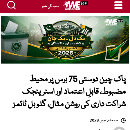
سب کی خبر
پاک چین دوستی 75 برس پر محیط
مضبوط، قابلِ اعتماد اور اسٹریٹجک
شراکت داری کی روشن مثال، گلوبل ٹائمز
جمعہ 5 جون 2026