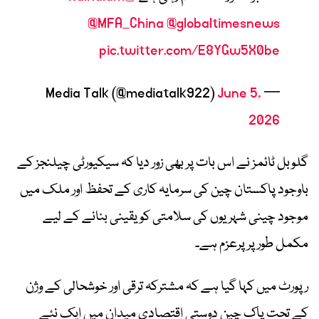
@MFA_China
@globaltimesnews
pic.twitter.com/E8YGw5X0be
June 5,
— Media Talk (@mediatalk922)
2026
گلوبل ٹائمز نے اس بات پر بھی زور دیا کہ سیکیورٹی چیلنجز کے
باوجود پاکستان چین کی سرمایہ کاری کے تحفظ اور ملک میں
موجود چینی شہریوں کی سلامتی کو یقینی بنانے کے لیے
مکمل طور پر پرعزم ہے۔
رپورٹ میں کہا گیا ہے کہ مشترکہ ترقی اور خوشحالی کے وژن
کے تحت پاک چین دوستی اقتصادی میدان میں ایک نئے