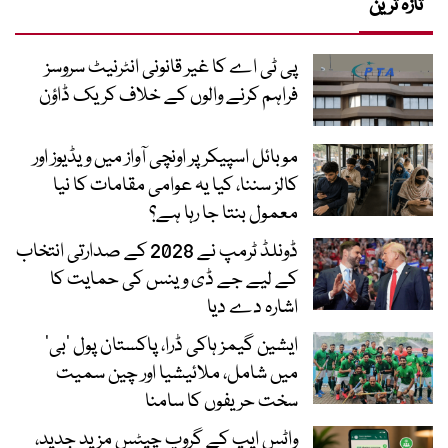
تازہ ترین
پی ٹی اے کا غیر قانونی انٹرنیٹ سروسز
فراہم کرنے والوں کے خلاف کریک ڈاؤن
موبائل اسپیکر پر اونچی آواز میں ویڈیوز اور
کالز سننا، کیا یہ عوامی مقامات کا نیا
معمول بنتا جا رہا ہے؟
ڈونلڈ ٹرمپ نے 2028 کے صدارتی انتخاب
کے لیے جے ڈی وینس کی حمایت کا
اشارہ دے دیا
ایشین گیمز ہاکی ڈرا، پاکستان پول ’بی‘
میں شامل، ملائیشیا اور چین سمیت
سخت حریفوں کا سامنا
واٹس ایپ کے گروپ چیٹس مزید جدید،