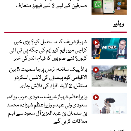
صارفین کے لیے 3 نئے فیچرز متعارف
ویڈیو
شہبازشریف کا مستقبل کیا؟ بڑی خبر،
کراچی میں ایم کیو ایم کی جگہ پی ٹی آئی
کیوں؟ نئے صوبوں کا قیام، اندر کی خبر
براڈ پیک سانحہ: نرمل پرجا سمیت 5 بین
الاقوامی کوہ پیماؤں کی لاشیں اسکردو
منتقل، 2 لاپتا افراد کی تلاش جاری
وزیراعظم شہباز شریف سعودی عرب روانہ،
سعودی ولی عہد و وزیراعظم شہزادہ محمد
بن سلمان بن عبدالعزیز آل سعود سے اہم
ملاقات کریں گے