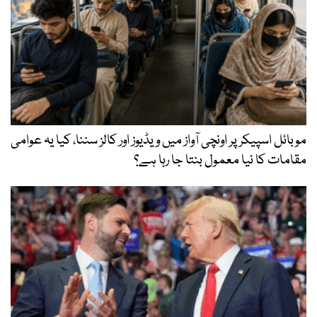
موبائل اسپیکر پر اونچی آواز میں ویڈیوز اور کالز سننا، کیا یہ عوامی
مقامات کا نیا معمول بنتا جا رہا ہے؟