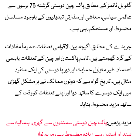
گلوبل ٹائمز کے مطابق پاک چین دوستی گزشتہ 75 برسوں سے
عالمی سیاسی، معاشی اور سفارتی تبدیلیوں کے باوجود مسلسل
مضبوط اور مستحکم رہی ہے۔
جریدے کے مطابق اگرچہ بین الاقوامی تعلقات عموماً مفادات
کے گرد گھومتے ہیں، تاہم پاکستان اور چین کے تعلقات باہمی
اعتماد، غیر متزلزل حمایت اور دیرپا دوستی کی ایک منفرد
مثال ہیں۔ تاریخ گواہ ہے کہ دونوں ممالک نے ہر مشکل گھڑی
میں ایک دوسرے کا ساتھ دیا اور اپنے تعلقات کو وقت کے
ساتھ مزید مضبوط بنایا۔
مزید پڑھیں:
پاک چین دوستی سمندروں سے گہری، ہمالیہ سے
بلند اور اسٹیل سے زیادہ مضبوط ہے، مریم نواز