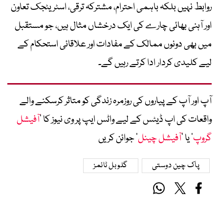
روابط نہیں بلکہ باہمی احترام، مشترکہ ترقی، اسٹریٹجک تعاون
اور آہنی بھائی چارے کی ایک درخشاں مثال ہیں، جو مستقبل
میں بھی دونوں ممالک کے مفادات اور علاقائی استحکام کے
لیے کلیدی کردار ادا کرتے رہیں گے۔
آپ اور آپ کے پیاروں کی روزمرہ زندگی کو متاثر کرسکنے والے
واقعات کی اپ ڈیٹس کے لیے واٹس ایپ پر وی نیوز کا ’
آفیشل
گروپ
‘ یا ’
آفیشل چینل
‘ جوائن کریں
پاک چین دوستی
گلوبل ٹائمز