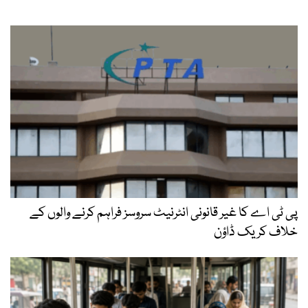
پی ٹی اے کا غیر قانونی انٹرنیٹ سروسز فراہم کرنے والوں کے
خلاف کریک ڈاؤن