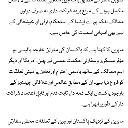
گلوبل ٹائمز کے مطابق پاک چین سفارتی تعلقات کے 75 سال
مکمل ہونے کے موقع پر یہ شراکت داری نہ صرف دونوں
ممالک بلکہ پورے ایشیا کے استحکام، ترقی اور خوشحالی کے
لیے بھی انتہائی اہمیت کی حامل ہے۔
ماہرین کا کہنا ہے کہ پاکستان کی متوازن خارجہ پالیسی اور
مؤثر عسکری و سفارتی حکمت عملی نے چین، امریکا اور دیگر
اہم ممالک کے ساتھ باہمی احترام اور تعاون پر مبنی تعلقات
کو فروغ دیا ہے۔ ان کے مطابق عالمی اور علاقائی چیلنجز کے
باوجود پاکستان ایک ذمہ دار، ثابت قدم اور قابلِ اعتماد شراکت
دار کے طور پر ابھرا ہے۔
ماہرین کے نزدیک پاکستان اور چین کے تعلقات محض سفارتی