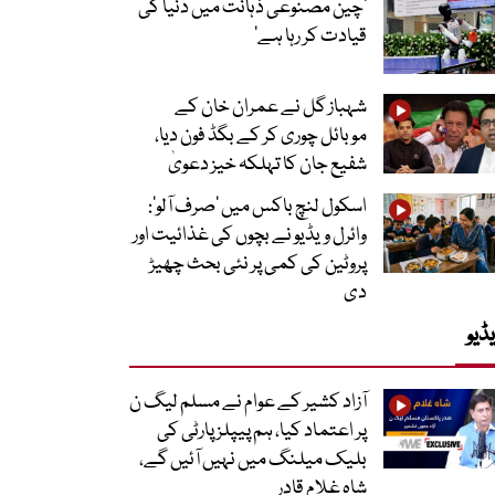
’چین مصنوعی ذہانت میں دنیا کی
قیادت کر رہا ہے‘
شہباز گل نے عمران خان کے
موبائل چوری کر کے بگڈ فون دیا،
شفیع جان کا تہلکہ خیز دعویٰ
اسکول لنچ باکس میں ‘صرف آلو’:
وائرل ویڈیو نے بچوں کی غذائیت اور
پروٹین کی کمی پر نئی بحث چھیڑ
دی
ڈیو
آزاد کشیر کے عوام نے مسلم لیگ ن
پر اعتماد کیا، ہم پیپلز پارٹی کی
بلیک میلنگ میں نہیں آئیں گے،
شاہ غلام قادر