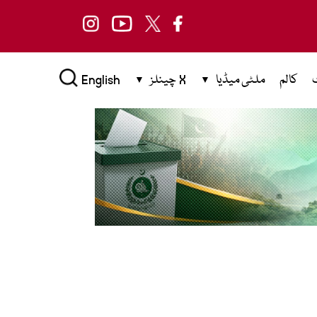
کالم
ملٹی میڈیا
X چینلز
English