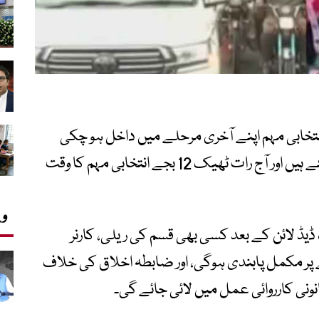
تخابی مہم اپنے آخری مرحلے میں داخل ہو چکی
ہے، جہاں پولنگ میں صرف 2 دن باقی رہ گئے ہیں اور آج رات ٹھیک 12 بجے انتخابی مہم کا وقت
وی
ڈ لائن کے بعد کسی بھی قسم کی ریلی، کارنر
پر مکمل پابندی ہوگی، اور ضابطہ اخلاق کی خلاف
ونی کارروائی عمل میں لائی جائے گی۔