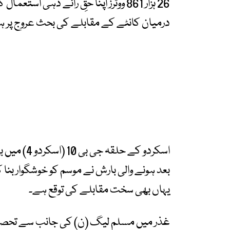
26 ہزار 861 ووٹرز اپنا حقِ رائے دہی 
درمیان کانٹے کے مقابلے کی بحث عروج پر ہ
اسکردو کے 
بعد ہونے والی بارش نے موسم کو خوشگوار بنا 
یہاں بھی سخت مقابلے کی توقع ہے۔
غذر میں مسلم لیگ (ن) کی جانب سے تحصیل ا