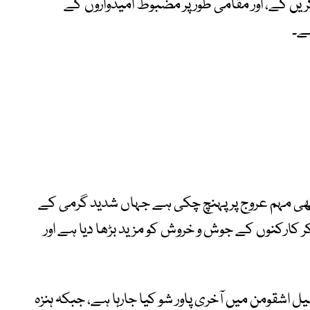
استعمال کریں گے، اور مقامی طور پر مضبوط امیدواروں کے
ے۔
حلقہ جی بی 10 (اسکردو 4) میں بھی مہم عروج پر پہنچ چکی ہے جہاں شدید گرمی کے
کر کارکنوں کے جوش و خروش کو مزید بڑھا دیا ہے اور
شقومن میں آخری پاور شو کیا جارہا ہے، جبکہ ہنزہ