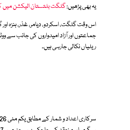
یہ بھی پڑھیں:
گلگت بلتستان الیکشن میں ک
جماعتوں اور آزاد امیدواروں کی جانب سے ووٹر
ریلیاں نکالی جارہی ہیں۔