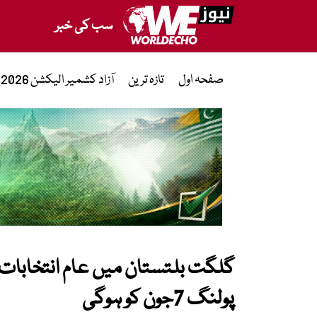
سب کی خبر
صفحہ اول
تازہ ترین
آزاد کشمیر الیکشن 2026
گلگت بلتستان میں عام انتخابات 
پولنگ 7جون کو ہوگی