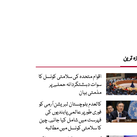
زہ ترین
اقوام متحدہ کی سلامتی کونسل کا
سوات دہشتگردانہ حملے پر
مذمتی بیان
کالعدم بلوچستان لبریشن آرمی کو
فوری طور پر عالمی پابندیوں کی
فہرست میں شامل کیا جائے، چین
کا سلامتی کونسل میں مطالبہ