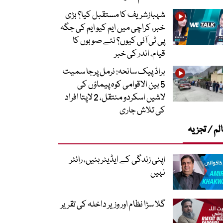
شہبازشریف کا مستقبل کیا؟ بڑی
خبر، کراچی میں ایم کیو ایم کی جگہ
پی ٹی آئی کیوں؟ نئے صوبوں کا
قیام، اندر کی خبر
براڈ پیک سانحہ: نرمل پرجا سمیت
5 بین الاقوامی کوہ پیماؤں کی
لاشیں اسکردو منتقل، 2 لاپتا افراد
کی تلاش جاری
لم / تجزیہ
اپنی زندگی کے ایڈیٹر بنیں، رائٹر
نہیں
گلا سڑا نظام اور وزیر داخلہ کی تقریر