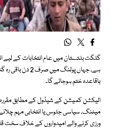
گلگت بلتستان میں عام انتخابات کے لیے ان
باقاعدہ ختم ہوجائے گا۔
الیکشن کمیشن کے شیڈول کے مطابق مقررہ ڈی
میٹنگ، سیاسی جلوس یا انتخابی مہم چلانے 
ورزی کرنے والے امیدواروں کے خلاف سخت قان