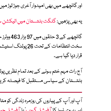
اور گانچھے میں بھی امیدوار آخری جوڑ توڑ م
یہ بھی پڑھیں:
گلگت بلتستان میں الیکشن سیک
گانچھے کے
قرار دیا گیا ہے۔
آج رات مہم ختم ہونے کے بعد تمام نظریں پو
بلتستان کے سیاسی مستقبل کا فیصلہ کری
آپ اور آپ کے پیاروں کی روزمرہ زندگی کو 
ایپ پر وی نیوز کا ’
آفیشل گروپ
‘ یا ’
آفیشل چی