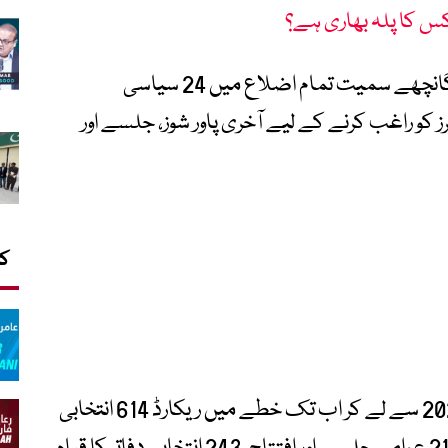
س کا پلہ بھاری ہے؟
اس وقت گلگت، اسکردو، دیامر، غذر، ہنزہ اور گانچھے سمیت تمام اضلاع میں 24 سیاسی
ز کو راغب کرنے کے لیے آخری پاور شوز، جلسے اور
کا
سرکاری اعداد و شمار کے مطابق یکم مئی 2026 سے لے کر اب تک خطے میں ریکارڈ 614 انتخابی