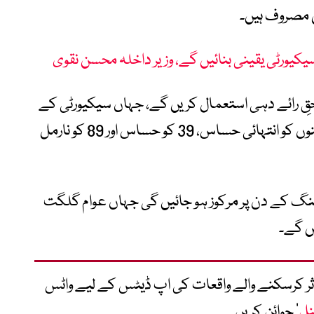
یں مصروف ہیں۔
یورٹی یقینی بنائیں گے، وزیر داخلہ محسن نقوی
 3 حلقوں میں 97 ہزار 463 ووٹرز حقِ رائے دہی استعمال کریں گے، جہاں سیکیورٹی کے
سخت انتظامات کے تحت 26 پولنگ اسٹیشنوں کو انتہائی حساس، 39 کو حساس اور 89 کو نارمل
لنگ کے دن پر مرکوز ہو جائیں گی جہاں عوام گلگت
ں گے۔
متاثر کرسکنے والے واقعات کی اپ ڈیٹس کے لیے واٹس
نل
‘ جوائن کریں