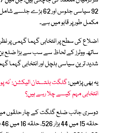
92 سیاسی جلوس اور 62 ب
مکمل طور پر قابو میں ہے۔
شدید ترین سیاسی ہلچل اور انتخابی گہما گہمی
یہ بھی پڑھیں:
گلگت بلتستان الیکشن: ’نہ پوسٹ
انتخابی مہم کیسے چلا رہے ہیں؟