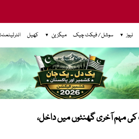
نیوز
سوشل / فیکٹ چیک
میگزین
کھیل
انٹرٹینمنٹ
کی مہم آخری گھنٹوں میں داخل،