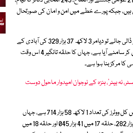
سرگرمیاں منعقد کی جاچکی ہیں، جن میں 217 عوامی جلسے اور افتتاح، 243 انتخابی دفاتر کا قیام،
ڑے جلسے شامل ہیں، جبکہ پورے خطے میں امن و امان کی صورتحال
اضلاع کی سطح پر انتخابی گہما گہمی پر نظر ڈالی جائے تو دیامر 3 لاکھ 37 ہزار 329 کی آبادی کے
ساتھ ووٹرز کے لحاظ سے سب سے بڑا ضلع بن کر سامنے آیا ہے، جہاں کا حلقہ تانگیر 4 اس وقت
 کا مرکز بنا ہوا ہے۔
ر، نہ بینر‘، ہنزہ کے نوجوان امیدوار ماحول دوست
دوسری جانب ضلع گلگت کے چار حلقوں میں کل ووٹرز کی تعداد 1 لاکھ 58 ہزار 714 ہے، جہاں
حلقہ 15 میں 44 ہزار 526، حلقہ 16 میں 46 ہزار 282، حلقہ 17 میں 41 ہزار 045 اور حلقہ 18 میں