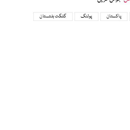
پاکستان
پولنگ
گلگت بلتستان