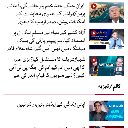
ایران جنگ جلد ختم ہو جائے گی، آبنائے
ہرمز کھولنے کے عبوری معاہدے کے
امکانات روشن، صدر ٹرمپ کا دعویٰ
آزاد کشیر کے عوام نے مسلم لیگ ن پر
اعتماد کیا، ہم پیپلز پارٹی کی بلیک
میلنگ میں نہیں آئیں گے، شاہ غلام قادر
شہبازشریف کا مستقبل کیا؟ بڑی خبر،
کراچی میں ایم کیو ایم کی جگہ پی ٹی آئی
کیوں؟ نئے صوبوں کا قیام، اندر کی خبر
کالم / تجزیہ
اپنی زندگی کے ایڈیٹر بنیں، رائٹر نہیں