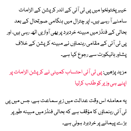
خیبرپختونخوا میں پی ٹی آئی کے اندر کرپشن کے الزامات
سامنے آ رہے ہیں۔ اپر چترال میں ہنگامی صورتحال کے بعد
بحالی کے فنڈز میں مبینہ خردبرد پر بھی آوازیں اٹھ رہی ہیں، اور
پی ٹی آئی کے مقامی رہنماؤں نے مبینہ کرپشن کے خلاف
پشاور ہائیکورٹ سے رجوع کیا ہے۔
مزید پڑھیں:
پی ٹی آئی احتساب کمیٹی نے کرپشن الزامات پر
اپنے ہی وزیر کو طلب کرلیا
یہ معاملہ اس وقت عدالت میں زیرِ سماعت ہے، جس میں پی
ٹی آئی رہنماؤں کا مؤقف ہے کہ بحالی فنڈز میں مبینہ طور پر
بڑے پیمانے پر خردبرد ہوئی ہے۔