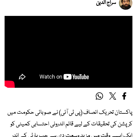
سراج الدین
پاکستان تحریک انصاف (پی ٹی آئی) نے صوبائی حکومت میں
کرپشن کی تحقیقات کے لیے قائم اندرونی احتسابی کمیٹی کو
ایک ایسے وقت میں مزید وسعت دی ہے جب پارٹی کے اندر