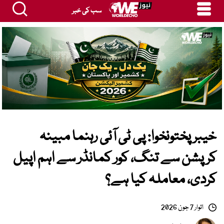
سب کی خبر
خیبرپختونخوا: پی ٹی آئی رہنما مبینہ
کرپشن سے تنگ، کور کمانڈر سے اہم اپیل
کردی، معاملہ کیا ہے؟
اتوار 7 جون 2026