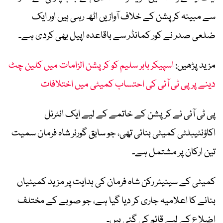
سے مبینہ کرپشن کے خلاف آوازیں اٹھ رہی ہیں اور ایک
ضلعی صدر نے کور کمانڈر سے باقاعدہ اپیل بھی کردی ہے۔
مزید پڑھیں:
اسپیکر بابر سلیم کو کرپشن الزامات میں کلین چٹ
دینے پر پی ٹی آئی کی احتساب کمیٹی میں اختلافات
پی ٹی آئی نے کرپشن کے خاتمے کے لیے ایک انٹرنل
اکاؤنٹیبلٹی کمیٹی بنائی تھی، جو سابق گورنر شاہ فرمان سمیت
تین ارکان پر مشتمل ہے۔
کمیٹی کے سینیئر رکن شاہ فرمان کی ہدایت پر مزید کمیٹیاں
بنانے کا اعلامیہ جاری کر دیا گیا ہے، جو صوبے کے مختلف
اضلاع کے لیے قائم کی گئی ہیں۔