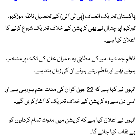
پاکستان تحریک انصاف (پی ٹی آئی) کے تحصیل ناظم موڑکہو،
تورکہو اپر چترال نے بھی کرپشن کے خلاف تحریک شروع کرنے کا
اعلان کیا ہے۔
ناظم جمشید میر کے مطابق وہ عمران خان کے ٹکٹ پر منتخب
ہوئے تھے اور ناظم رہتے ہوئے ان کی زبان بند ہے۔
انہوں نے کہا ہے کہ 22 جون کو ان کی مدت ختم ہو رہی ہے اور
اسی دن سے وہ کرپشن کے خلاف تحریک کا آغاز کریں گے۔
انہوں نے اعلان کیا ہے کہ کرپشن میں ملوث تمام کرداروں کو
بے نقاب کیا جائے گا۔