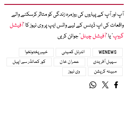
آپ اور آپ کے پیاروں کی روزمرہ زندگی کو متاثر کرسکنے والے
واقعات کی اپ ڈیٹس کے لیے واٹس ایپ پر وی نیوز کا ’
آفیشل
گروپ
‘ یا ’
آفیشل چینل
‘ جوائن کریں
WENEWS
انٹرنل کمیٹی
خیبرپختونخوا
سہیل آفریدی
عمران خان
کور کمانڈر سے اپیل
مبینہ کرپشن
وی نیوز