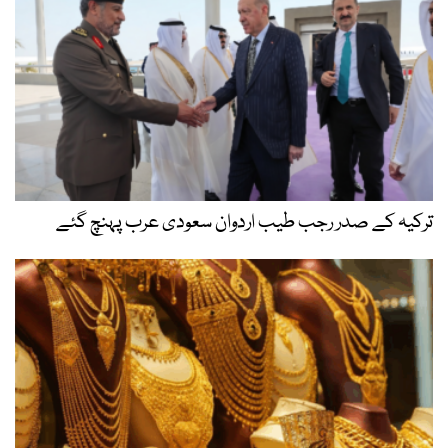
ترکیہ کے صدر رجب طیب اردوان سعودی عرب پہنچ گئے