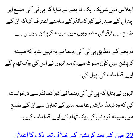
اجلاس میں شریک ایک ذریعے نے بتایا کہ پی ٹی آئی ضلع اپر
چترال کے صدر نے کور کمانڈر کے سامنے اعتراف کیاکہ ان کے
ضلع میں ترقیاتی منصوبوں میں مبینہ کرپشن ہورہی ہے۔
ذریعے کے مطابق پی ٹی آئی رہنما نے یہ نہیں بتایا کہ مبینہ
کرپشن میں کون ملوث ہے، تاہم انہوں نے اس کی روک تھام کے
لیے اقدامات کی اپیل کی۔
انہوں نے بتایا کہ پی ٹی آئی رہنما نے کور کمانڈر سے درخواست
کی کہ وہ فیلڈ مارشل عاصم منیر کے تعاون سے ان کے ضلع
میں مبینہ کرپشن کی روک تھام کے لیے اقدامات کریں۔
22 جون کے بعد کرپشن کے خلاف تحریک کا اعلان