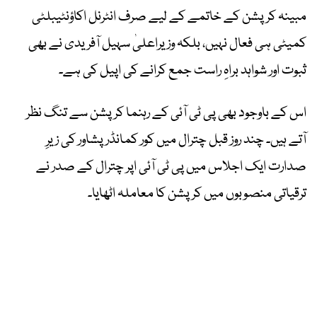
مبینہ کرپشن کے خاتمے کے لیے صرف انٹرنل اکاؤنٹیبلٹی
کمیٹی ہی فعال نہیں، بلکہ وزیراعلیٰ سہیل آفریدی نے بھی
ثبوت اور شواہد براہِ راست جمع کرانے کی اپیل کی ہے۔
اس کے باوجود بھی پی ٹی آئی کے رہنما کرپشن سے تنگ نظر
آتے ہیں۔ چند روز قبل چترال میں کور کمانڈر پشاور کی زیرِ
صدارت ایک اجلاس میں پی ٹی آئی اپر چترال کے صدر نے
ترقیاتی منصوبوں میں کرپشن کا معاملہ اٹھایا۔