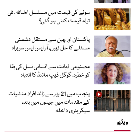
سونے کی قیمت میں مسلسل اضافہ، فی
تولہ قیمت کتنی ہو گئی؟
پاکستان اور چین سے مستقل دشمنی
مسئلے کا حل نہیں، آر ایس ایس سربراہ
مصنوعی ذہانت سے انسانی نسل کی بقا
کو خطرہ، گوگل ڈیپ مائنڈ کا انتباہ
پنجاب میں 21 ہزار سے زائد افراد منشیات
کے مقدمات میں جیلوں میں بند،
سیکریٹری داخلہ
ویڈیو