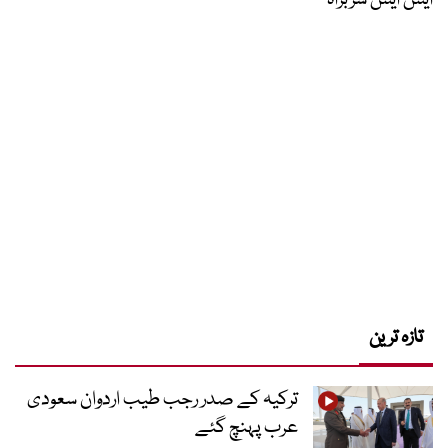
ایس ایس سربراہ
تازہ ترین
ترکیہ کے صدر رجب طیب اردوان سعودی
عرب پہنچ گئے