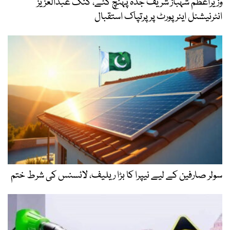
وزیراعظم شہباز شریف جدہ پہنچ گئے، کنگ عبدالعزیز
انٹرنیشنل ایئر پورٹ پر پرتپاک استقبال
سولر صارفین کے لیے نیپرا کا بڑا ریلیف، لائسنس کی شرط ختم