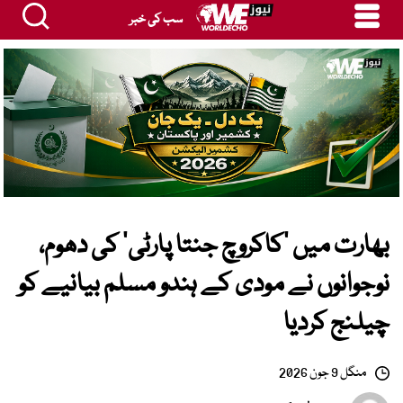
سب کی خبر
بھارت میں ’کاکروچ جنتا پارٹی‘ کی دھوم،
نوجوانوں نے مودی کے ہندو مسلم بیانیے کو
چیلنج کردیا
منگل 9 جون 2026