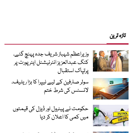
تازہ ترین
وزیراعظم شہباز شریف جدہ پہنچ گئے،
کنگ عبدالعزیز انٹرنیشنل ایئر پورٹ پر
پرتپاک استقبال
سولر صارفین کے لیے نیپرا کا بڑا ریلیف،
لائسنس کی شرط ختم
حکومت نے پیٹرول اور ڈیزل کی قیمتوں
میں کمی کا اعلان کر دیا