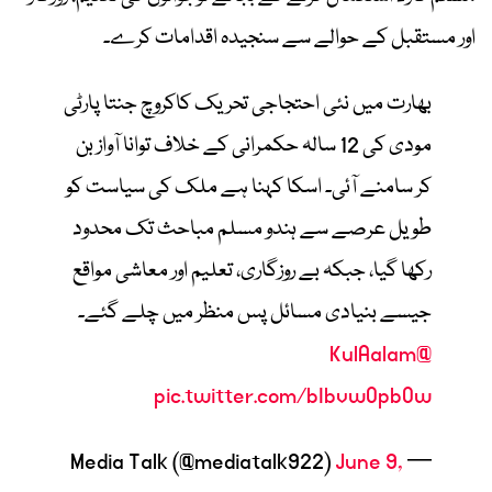
اور مستقبل کے حوالے سے سنجیدہ اقدامات کرے۔
بھارت میں نئی احتجاجی تحریک کاکروچ جنتا پارٹی
مودی کی 12 سالہ حکمرانی کے خلاف توانا آواز بن
کر سامنے آئی۔ اسکا کہنا ہے ملک کی سیاست کو
طویل عرصے سے ہندو مسلم مباحث تک محدود
رکھا گیا، جبکہ بے روزگاری، تعلیم اور معاشی مواقع
جیسے بنیادی مسائل پس منظر میں چلے گئے۔
@KulAalam
pic.twitter.com/bIbvwOpbOw
June 9,
— Media Talk (@mediatalk922)