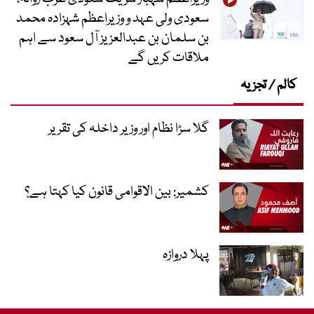
سعودی ولی عہد و وزیراعظم شہزادہ محمد
بن سلمان بن عبدالعزیز آل سعود سے اہم
ملاقات کریں گے
کالم / تجزیہ
گلا سڑا نظام اور وزیر داخلہ کی تقریر
کشمیر: بین الاقوامی قانون کیا کہتا ہے؟
پہلا دروازہ