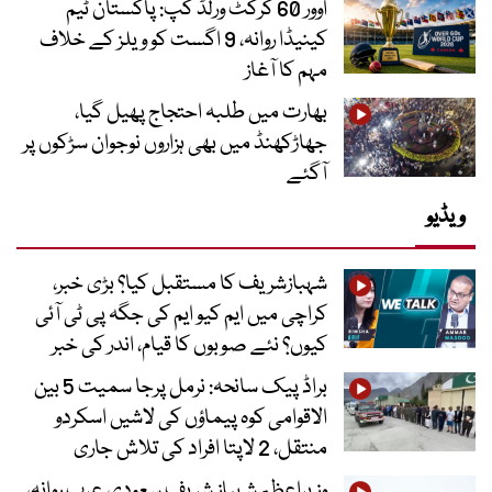
اوور 60 کرکٹ ورلڈ کپ: پاکستان ٹیم
کینیڈا روانہ، 9 اگست کو ویلز کے خلاف
مہم کا آغاز
بھارت میں طلبہ احتجاج پھیل گیا،
جھاڑکھنڈ میں بھی ہزاروں نوجوان سڑکوں پر
آگئے
ویڈیو
شہبازشریف کا مستقبل کیا؟ بڑی خبر،
کراچی میں ایم کیو ایم کی جگہ پی ٹی آئی
کیوں؟ نئے صوبوں کا قیام، اندر کی خبر
براڈ پیک سانحہ: نرمل پرجا سمیت 5 بین
الاقوامی کوہ پیماؤں کی لاشیں اسکردو
منتقل، 2 لاپتا افراد کی تلاش جاری
وزیراعظم شہباز شریف سعودی عرب روانہ،