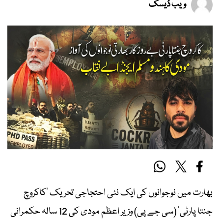
ویب ڈیسک
بھارت میں نوجوانوں کی ایک نئی احتجاجی تحریک ’کاکروچ
جنتا پارٹی‘ (سی جے پی) وزیر اعظم مودی کی 12 سالہ حکمرانی