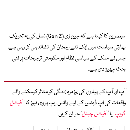
مبصرین کا کہنا ہے کہ جین زی (Gen Z) نسل کی یہ تحریک
بھارتی سیاست میں ایک نئے رجحان کی نشاندہی کر رہی ہے،
جس نے ملک کے سیاسی نظام اور حکومتی ترجیحات پر نئی
بحث چھیڑ دی ہے۔
آپ اور آپ کے پیاروں کی روزمرہ زندگی کو متاثر کرسکنے والے
واقعات کی اپ ڈیٹس کے لیے واٹس ایپ پر وی نیوز کا ’
آفیشل
گروپ
‘ یا ’
آفیشل چینل
‘ جوائن کریں