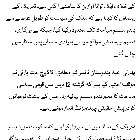
کے خلاف ایک توانا آواز بن کر سامنے آ گئی ہے۔ تحریک کے
رہنماؤں کا کہنا ہے کہ ملک کی سیاست کو طویل عرصے سے
ہندو مسلم مباحث تک محدود رکھا گیا، جبکہ بے روزگاری،
تعلیم اور معاشی مواقع جیسے بنیادی مسائل پس منظر میں
چلے گئے۔
بھارتی اخبار ہندوستان ٹائمز کے مطابق، کاکروچ جنتا پارٹی نے
مؤقف اختیار کیا ہے کہ گزشتہ 12 برس میں قومی سیاسی
مباحث کا محور ہندو مسلم بیانیہ رہا، جس کے باعث نوجوانوں
کو درپیش حقیقی چیلنجز نظر انداز ہوتے رہے۔
تحریک کے نمائندوں نے خبردار کیا ہے کہ حکومت مزید ہندو
مسلم کارڈ استعمال کرنے کے بجائے نوجوانوں کی تعلیم، روزگار