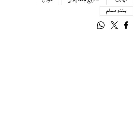
بھارت
کاکروچ جنتا پارٹی
مودی
ہندو مسلم