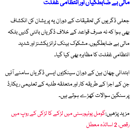
مالی بے ضابطگیاں اور انتظامی غفلت
جعلی ڈگریوں کی تحقیقات کے دوران یہ پریشان کن انکشاف
بھی ہوا کہ نہ صرف قواعد کے خلاف ڈگریاں بانٹی گئیں بلکہ
مالی بے ضابطگیوں، مشکوک بینک ٹرانزیکشنز اور شدید
انتظامی غفلت کا مظاہرہ بھی کیا گیا۔
ابتدائی چھان بین کے دوران سینکڑوں ایسی ڈگریاں سامنے آئیں
جن کے اجرا کے طریقہ کار اور متعلقہ طلبہ کے تعلیمی ریکارڈ
پر سنگین سوالات کھڑے ہوتے ہیں۔
مزید پڑھیں:
گومل یونیورسٹی میں لڑکے کا لڑکی کے روپ میں
رقص، 2 اساتذہ معطل