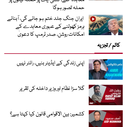
حملہ تصور ہوگا
ایران جنگ جلد ختم ہو جائے گی، آبنائے
ہرمز کھولنے کے عبوری معاہدے کے
امکانات روشن، صدر ٹرمپ کا دعویٰ
کالم / تجزیہ
اپنی زندگی کے ایڈیٹر بنیں، رائٹر نہیں
گلا سڑا نظام اور وزیر داخلہ کی تقریر
کشمیر: بین الاقوامی قانون کیا کہتا ہے؟