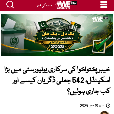
سب کی خبر
خیبر پختونخوا کی سرکاری یونیورسٹی میں بڑا
اسکینڈل، 542 جعلی ڈگریاں کیسے اور
کب جاری ہوئیں؟
بدھ 10 جون 2026