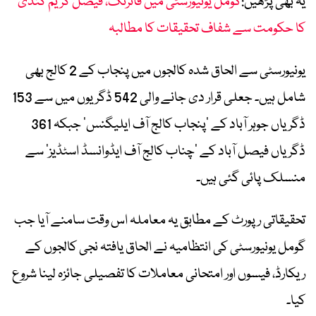
یہ بھی پڑھیں:
گومل یونیورسٹی میں فائرنگ، فیصل کریم کنڈی
کا حکومت سے شفاف تحقیقات کا مطالبہ
یونیورسٹی سے الحاق شدہ کالجوں میں پنجاب کے 2 کالج بھی
شامل ہیں۔ جعلی قرار دی جانے والی 542 ڈگریوں میں سے 153
ڈگریاں جوہر آباد کے ‘پنجاب کالج آف ایلیگنس’ جبکہ 361
ڈگریاں فیصل آباد کے ‘چناب کالج آف ایڈوانسڈ اسٹڈیز’ سے
منسلک پائی گئی ہیں۔
تحقیقاتی رپورٹ کے مطابق یہ معاملہ اس وقت سامنے آیا جب
گومل یونیورسٹی کی انتظامیہ نے الحاق یافتہ نجی کالجوں کے
ریکارڈ، فیسوں اور امتحانی معاملات کا تفصیلی جائزہ لینا شروع
کیا۔