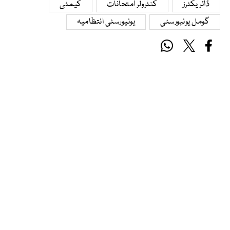
ڈائریکٹرز
کنٹرولر امتحانات
کیمٹی
گومل یونیورسٹی
یونیورسٹی انتظامیہ