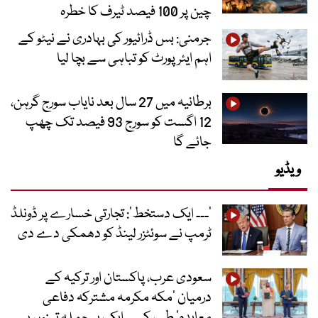
چین پر 100 فیصد ٹیرف کا خطرہ
جرمنی: بس ڈرائیور کی بہادری نے نیٹو کے
اہم ایئرپورٹ کو تباہی سے بچا لیا
برطانیہ میں 27 سال بعد نایاب سورج گرہن،
12 اگست کو سورج 93 فیصد تک چھپ
جائے گا
ویڈیو
’۔۔۔ ایک دستخط‘: تجارتی خسارے پر ڈونلڈ
ٹرمپ نے سوئٹزر لینڈ کو دھمکی دے دی
سعودی عرب، پاکستان اور ترکیہ کے
درمیان ’مکہ مکرمہ مشترکہ دفاعی
معاہدہ‘ طے، کسی ایک پر حملہ تینوں پر