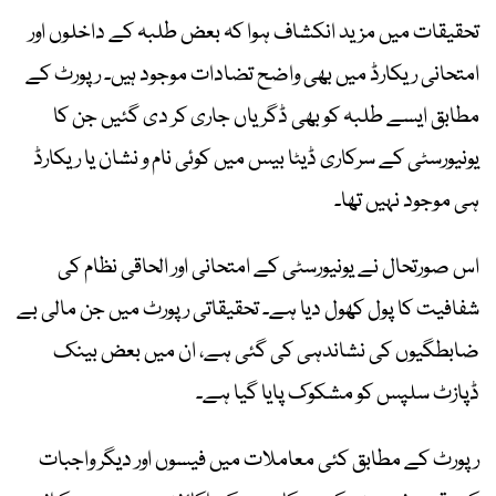
تحقیقات میں مزید انکشاف ہوا کہ بعض طلبہ کے داخلوں اور
امتحانی ریکارڈ میں بھی واضح تضادات موجود ہیں۔ رپورٹ کے
مطابق ایسے طلبہ کو بھی ڈگریاں جاری کر دی گئیں جن کا
یونیورسٹی کے سرکاری ڈیٹا بیس میں کوئی نام و نشان یا ریکارڈ
ہی موجود نہیں تھا۔
اس صورتحال نے یونیورسٹی کے امتحانی اور الحاقی نظام کی
شفافیت کا پول کھول دیا ہے۔ تحقیقاتی رپورٹ میں جن مالی بے
ضابطگیوں کی نشاندہی کی گئی ہے، ان میں بعض بینک
ڈپازٹ سلپس کو مشکوک پایا گیا ہے۔
رپورٹ کے مطابق کئی معاملات میں فیسوں اور دیگر واجبات