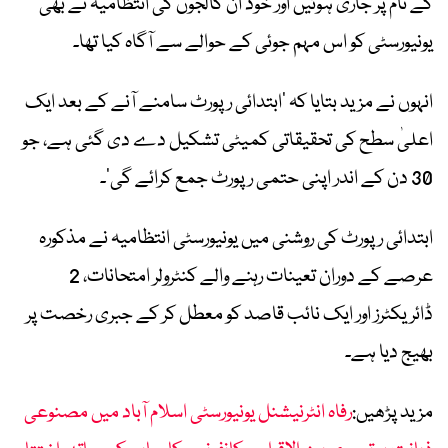
کے نام پر جاری ہوئیں اور خود ان کالجوں کی انتظامیہ نے بھی
یونیورسٹی کو اس مہم جوئی کے حوالے سے آگاہ کیا تھا۔
انہوں نے مزید بتایا کہ ’ابتدائی رپورٹ سامنے آنے کے بعد ایک
اعلیٰ سطح کی تحقیقاتی کمیٹی تشکیل دے دی گئی ہے، جو
30 دن کے اندر اپنی حتمی رپورٹ جمع کرائے گی‘۔
ابتدائی رپورٹ کی روشنی میں یونیورسٹی انتظامیہ نے مذکورہ
عرصے کے دوران تعینات رہنے والے کنٹرولر امتحانات، 2
ڈائریکٹرز اور ایک نائب قاصد کو معطل کر کے جبری رخصت پر
بھیج دیا ہے۔
مزید پڑھیں:
رفاہ انٹرنیشنل یونیورسٹی اسلام آباد میں مصنوعی