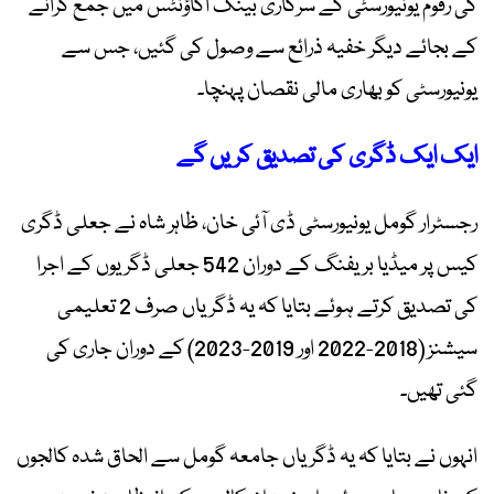
کی رقوم یونیورسٹی کے سرکاری بینک اکاؤنٹس میں جمع کرانے
کے بجائے دیگر خفیہ ذرائع سے وصول کی گئیں، جس سے
یونیورسٹی کو بھاری مالی نقصان پہنچا۔
ایک ایک ڈگری کی تصدیق کریں گے
رجسٹرار گومل یونیورسٹی ڈی آئی خان، ظاہر شاہ نے جعلی ڈگری
کیس پر میڈیا بریفنگ کے دوران 542 جعلی ڈگریوں کے اجرا
کی تصدیق کرتے ہوئے بتایا کہ یہ ڈگریاں صرف 2 تعلیمی
سیشنز (2018-2022 اور 2019-2023) کے دوران جاری کی
گئی تھیں۔
انہوں نے بتایا کہ یہ ڈگریاں جامعہ گومل سے الحاق شدہ کالجوں