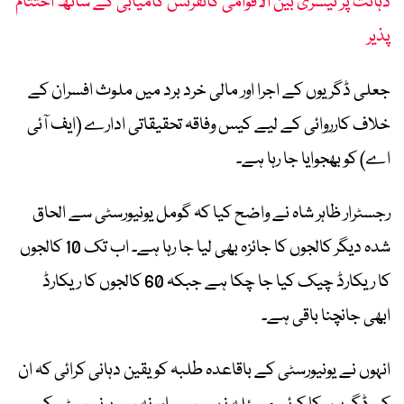
ذہانت پر تیسری بین الاقوامی کانفرنس کامیابی کے ساتھ اختتام
پذیر
جعلی ڈگریوں کے اجرا اور مالی خرد برد میں ملوث افسران کے
خلاف کارروائی کے لیے کیس وفاقہ تحقیقاتی ادارے (ایف آئی
اے) کو بھجوایا جا رہا ہے۔
رجسٹرار ظاہر شاہ نے واضح کیا کہ گومل یونیورسٹی سے الحاق
شدہ دیگر کالجوں کا جائزہ بھی لیا جا رہا ہے۔ اب تک 10 کالجوں
کا ریکارڈ چیک کیا جا چکا ہے جبکہ 60 کالجوں کا ریکارڈ
ابھی جانچنا باقی ہے۔
انہوں نے یونیورسٹی کے باقاعدہ طلبہ کو یقین دہانی کرائی کہ ان