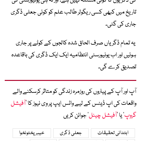
کی ڈگریوں کا کوئی مسئلہ نہیں ہے، اور نہ ہی یونیورسٹی کی
تاریخ میں کبھی کسی ریگولر طالب علم کو کوئی جعلی ڈگری
جاری کی گئی۔
یہ تمام ڈگریاں صرف الحاق شدہ کالجوں کے کوٹے پر جاری
ہوئیں اور اب یونیورسٹی انتظامیہ ایک ایک ڈگری کی باقاعدہ
تصدیق کرے گی۔
آپ اور آپ کے پیاروں کی روزمرہ زندگی کو متاثر کرسکنے والے
واقعات کی اپ ڈیٹس کے لیے واٹس ایپ پر وی نیوز کا ’
آفیشل
گروپ
‘ یا ’
آفیشل چینل
‘ جوائن کریں
ابتدائی تحقیقات
جعلی ڈگری
خیبر پختونخوا