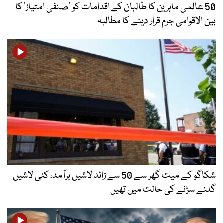
50 عالمی ماہرین کا طالبان کے اقدامات کو ’صنفی امتیاز‘ کا
بین الاقوامی جرم قرار دینے کا مطالبہ
شکاگو کے میت گھر سے 50 سے زائد لاشیں برآمد، کئی لاشیں
گلنے سڑنے کی حالت میں تھیں