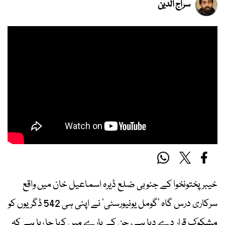
سراج الدین
خیبر پختونخوا کے جنوبی ضلع ڈیرہ اسماعیل خان میں واقع
سرکاری درس گاہ ‘گومل یونیورسٹی’ نے اپنی ہی 542 ڈگریوں کو
مشکوک قرار دے دیا ہے، جن کے بارے میں کہا جا رہا ہے کہ