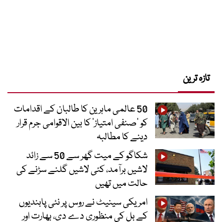
تازہ ترین
50 عالمی ماہرین کا طالبان کے اقدامات
کو ’صنفی امتیاز‘ کا بین الاقوامی جرم قرار
دینے کا مطالبہ
شکاگو کے میت گھر سے 50 سے زائد
لاشیں برآمد، کئی لاشیں گلنے سڑنے کی
حالت میں تھیں
امریکی سینیٹ نے روس پر نئی پابندیوں
کے بل کی منظوری دے دی، بھارت اور