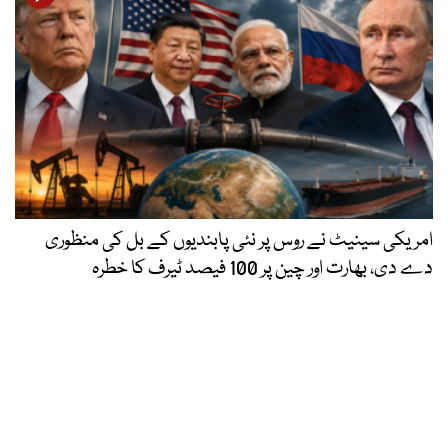
امریکی سینیٹ نے روس پر نئی پابندیوں کے بل کی منظوری
دے دی، بھارت اور چین پر 100 فیصد ٹیرف کا خطرہ