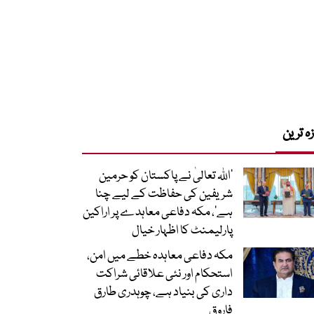
زہ ترین
’اللہ تعالیٰ نے پاکستان کو حرمین
شریفین کی حفاظت کے لیے چنا
ہے‘، مکہ دفاعی معاہدے پر اراکین
پارلیمنٹ کا اظہار خیال
مکہ دفاعی معاہدہ خطے میں امن،
استحکام اور نئی علاقائی شراکت
داری کی بنیاد ہے، چوہدری طارق
فاروق