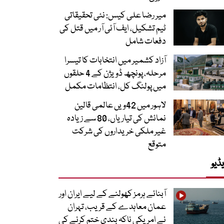
میر رضا علی کیس: نئی تحقیقاتی
ٹیم تشکیل، ایف آئی آر میں قتل کی
دفعات شامل
آزاد کشمیر میں انتخابات کا تیسرا
مرحلہ، پونچھ ڈویژن کے 4 حلقوں
میں پولنگ کل، انتظامات مکمل
لاہور میں 42ویں عالمی قالین
نمائش کی تیاریاں، 80 سے زیادہ
غیر ملکی خریداروں کی شرکت
متوقع
ڈیو
آبنائے ہرمز کھولنے کے لیے ایران اور
عمان معاہدے کے قریب، تہران
نے امریکی ناکہ بندی ختم کرنے کی