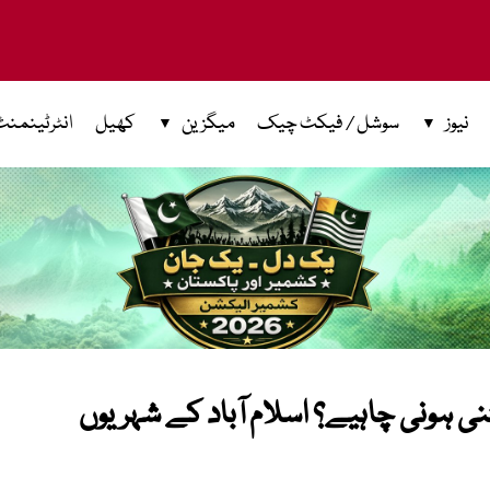
نیوز
سوشل / فیکٹ چیک
میگزین
کھیل
انٹرٹینمنٹ
تنخواہ کتنی ہونی چاہیے؟ اسلام آباد کے شہریوں