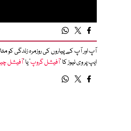
آپ اور آپ کے پیاروں کی روزمرہ زندگی کو 
ایپ پر وی نیوز کا ’
آفیشل گروپ
‘ یا ’
آفیشل چی