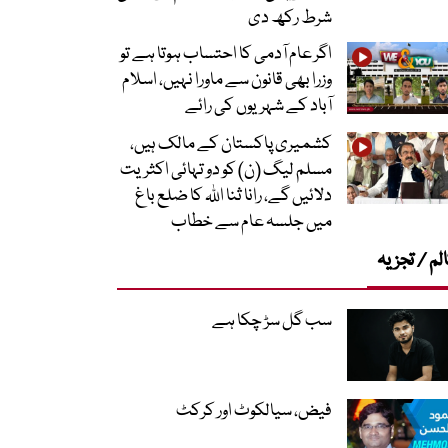
شرط رکھ دی
اگر عام آدمی کا احتساب ہوتا ہے تو
وزرا بھی قانون سے ماورا نہیں، اسلام
آباد کے شہریوں کی رائے
کشمیری پاکستان کے مالک ہیں،
مسلم لیگ (ن) کو دو تہائی اکثریت
دلائیں گے، رانا ثنا اللہ کا ضلع باغ
میں جلسہ عام سے خطاب
لم / تجزیہ
سب گل سڑ چکا ہے
فیض، سیالکوٹ اور کرکٹ