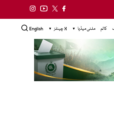
کالم
ملٹی میڈیا
X چینلز
English