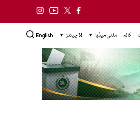
کالم
ملٹی میڈیا
X چینلز
English