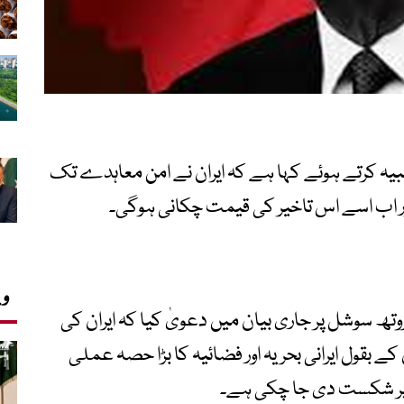
بیہ کرتے ہوئے کہا ہے کہ ایران نے امن معاہدے تک
ر اب اسے اس تاخیر کی قیمت چکانی ہوگی۔
وی
تھ سوشل پر جاری بیان میں دعویٰ کیا کہ ایران کی
ے بقول ایرانی بحریہ اور فضائیہ کا بڑا حصہ عملی
ور پر شکست دی جا چکی ہے۔