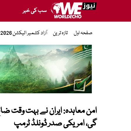
سب کی خبر
صفحہ اول
تازہ ترین
آزاد کشمیر الیکشن 2026
امن معاہدہ: ایران نے بہت وقت ضا
گی، امریکی صدر ڈونلڈ ٹرمپ