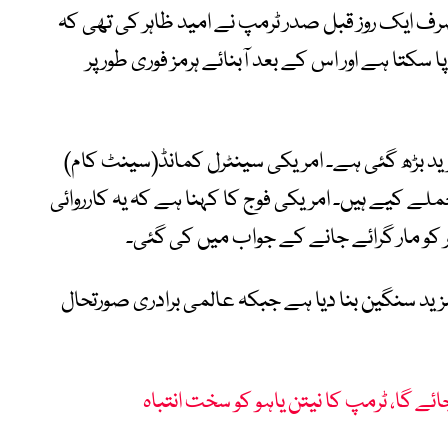
ف ایک روز قبل صدر ٹرمپ نے امید ظاہر کی تھی کہ
یں معاہدہ طے پا سکتا ہے اور اس کے بعد آبنائے ہرمز فوری طور پر
 بڑھ گئی ہے۔ امریکی سینٹرل کمانڈ(سینٹ کام)
لے کیے ہیں۔ امریکی فوج کا کہنا ہے کہ یہ کارروائی
ر کو مار گرائے جانے کے جواب میں کی گئی۔
ید سنگین بنا دیا ہے جبکہ عالمی برادری صورتحال
ئے گا، ٹرمپ کا نیتن یاہو کو سخت انتباہ