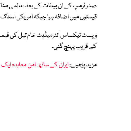
صدر ٹرمپ کے ان بیانات کے بعد عالمی منڈی
قیمتوں میں اضافہ ہوا جبکہ امریکی اسٹاک 
کے قریب پہنچ گئی۔
مزید پڑھیے:
ایران کے ساتھ امن معاہدہ ایک 