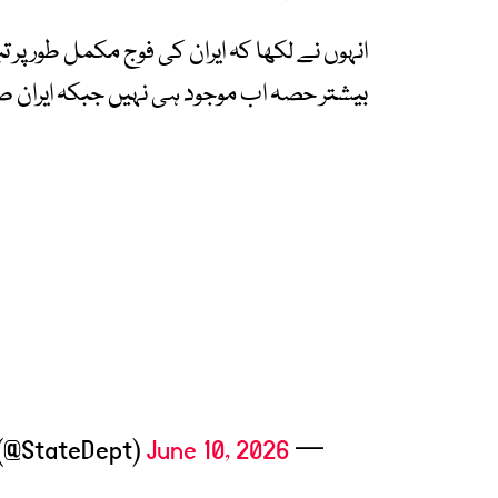
انہوں نے لکھا کہ ایران کی فوج مکمل طور پر تب
بیشتر حصہ اب موجود ہی نہیں جبکہ ایران صر
June 10, 2026
— Department of State (@StateDept)