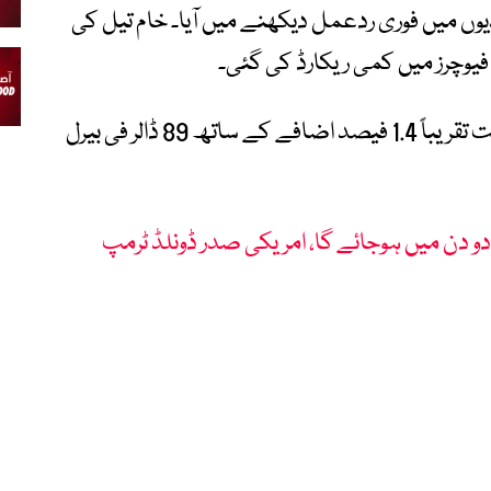
وں میں فوری ردعمل دیکھنے میں آیا۔ خام تیل کی
فیوچرز میں کمی ریکارڈ کی گئی۔
ویسٹ ٹیکساس انٹرمیڈیٹ خام تیل کی قیمت تقریباً 1.4 فیصد اضافے کے ساتھ 89 ڈالر فی بیرل
دو دن میں ہوجائے گا، امریکی صدر ڈونلڈ ٹرمپ