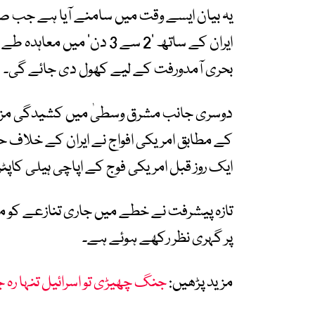
یہ بیان ایسے وقت میں سامنے آیا ہے جب صر
ایران کے ساتھ ’2 سے 3 دن‘ م
بحری آمدورفت کے لیے کھول دی جائے گی۔
دوسری جانب مشرق وسطیٰ میں کشیدگی مزید
کے مطابق امریکی افواج نے ایران کے خلاف حم
ایک روز قبل امریکی فوج کے اپاچی ہیلی کاپٹ
تازہ پیشرفت نے خطے میں جاری تنازعے کو مز
پر گہری نظر رکھے ہوئے ہے۔
مزید پڑھیں:
جنگ چھیڑی تو اسرائیل تنہا رہ جا