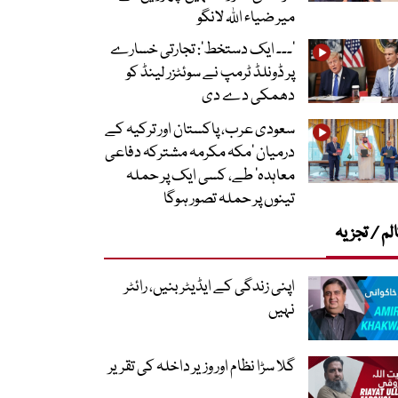
میر ضیاء اللہ لانگو
’۔۔۔ ایک دستخط‘: تجارتی خسارے
پر ڈونلڈ ٹرمپ نے سوئٹزر لینڈ کو
دھمکی دے دی
سعودی عرب، پاکستان اور ترکیہ کے
درمیان ’مکہ مکرمہ مشترکہ دفاعی
معاہدہ‘ طے، کسی ایک پر حملہ
تینوں پر حملہ تصور ہوگا
لم / تجزیہ
اپنی زندگی کے ایڈیٹر بنیں، رائٹر
نہیں
گلا سڑا نظام اور وزیر داخلہ کی تقریر