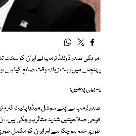
امریکی صدر ڈونلڈ ٹرمپ نے ایران کو سخت تن
پہنچنے میں بہت زیادہ وقت ضائع کیا ہے او
یہ بھی پڑھیں:
صدر ٹرمپ نے اپنے سوشل میڈیا پلیٹ فارم ٹرو
فوجی صلاحیتیں شدید متاثر ہو چکی ہیں۔ ان ک
طور پر ختم ہو چکا ہے اور ایران کو مکمل ط