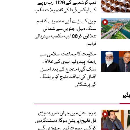
تمباکو شعبے کے 1120 ارب روپے
کے ٹیکس ڈیٹا کی تفصیلات طلب
چین کے بڑے آبی منصوبے کا اہم
سنگ میل، جنوبی سے شمالی
علاقوں کو 80 ارب مکعب میٹر پانی
فراہم
حکومت کا جماعت اسلامی سے
رابطہ، پیٹرولیم لیوی کے خلاف
ملک گیر احتجاج کے بعد احسن
اقبال کی لیاقت بلوچ کو بریفنگ
کی پیشکش
ڈیو
بلوچستان میں جہاں ضرورت پڑی
فل فلیج آپریشن ہوگا، دہشتگردوں
کو کسی صورت نہیں چھوڑیں گے،