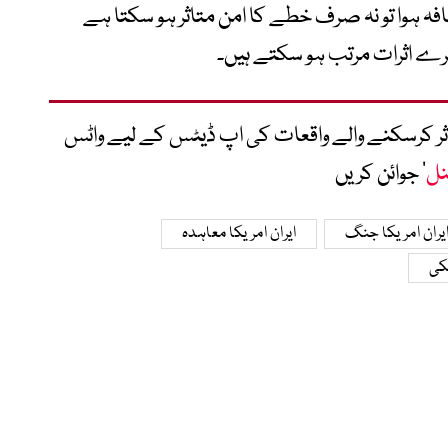
ہ ہوا تو نہ صرف خطے کا امن متاثر ہو سکتا ہے
ہرے اثرات مرتب ہو سکتے ہیں۔
متاثر کرسکنے والے واقعات کی اپ ڈیٹس کے لیے واٹس
نل
‘ جوائن کریں
یران امریکا جنگ
ایران امریکا معاہدہ
کی