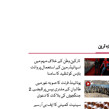
زہ ترین
تارکینِ وطن کے خلاف مہم میں
اسپائیڈر مین کے استعمال پر وائٹ
ہاؤس کو تنقید کا سامنا
یونائیٹڈ فرنٹ کا صوبہ غور میں
طالبان کے ملٹری بیس پر قبضے، 2
جنگجوؤں کی ہلاکت کا دعویٰ
سینیٹ کمیٹی کا ایف بی آر سے