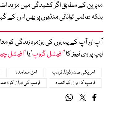
ماہرین کے مطابق اگر کشیدگی میں مزید اضاف
بلکہ عالمی توانائی منڈیوں پر بھی اس کے گ
آپ اور آپ کے پیاروں کی روزمرہ زندگی کو 
ایپ پر وی نیوز کا ’
آفیشل گروپ
‘ یا ’
آفیشل چی
امریکی صدر ڈولڈ ٹرمپ
امن معاہدہ
ا
ٹرمپ کا ایران کو انتباہ
ٹرمپ کی ایران کو دھم