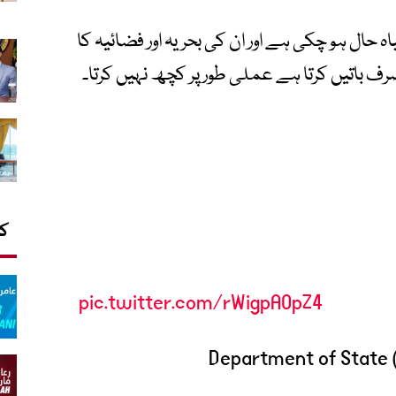
اہ حال ہو چکی ہے اور ان کی بحریہ اور فضائیہ کا
ف باتیں کرتا ہے عملی طور پر کچھ نہیں کرتا۔
کا
pic.twitter.com/rWigpAOpZ4