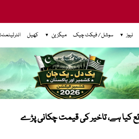
نیوز
سوشل / فیکٹ چیک
میگزین
کھیل
انٹرٹینمنٹ
ئع کیا ہے، تاخیر کی قیمت چکانی پڑے