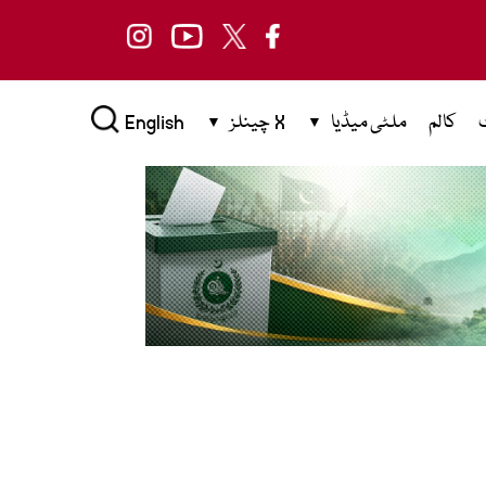
کالم
ملٹی میڈیا
X چینلز
English