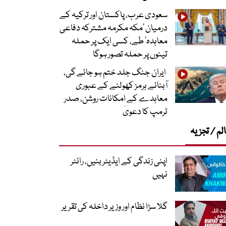
سعودی عرب، پاکستان اور ترکیہ کے
درمیان ’مکہ مکرمہ مشترکہ دفاعی
معاہدہ‘ طے، کسی ایک پر حملہ
تینوں پر حملہ تصور ہوگا
ایران جنگ جلد ختم ہو جائے گی،
آبنائے ہرمز کھولنے کے عبوری
معاہدے کے امکانات روشن، صدر
ٹرمپ کا دعویٰ
لم / تجزیہ
اپنی زندگی کے ایڈیٹر بنیں، رائٹر
نہیں
گلا سڑا نظام اور وزیر داخلہ کی تقریر