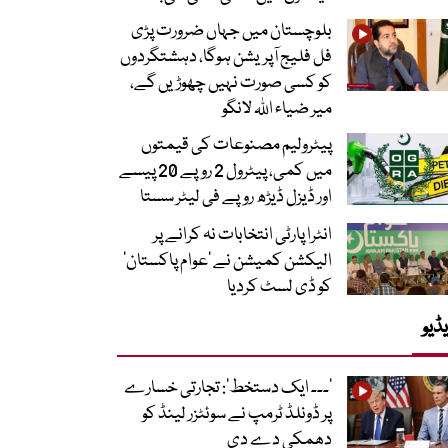
بلوچستان میں جہاں ضرورت پڑی
فل فلیج آپریشن ہوگا، دہشتگردوں
کو کسی صورت نہیں چھوڑیں گے،
میر ضیاء اللہ لانگو
پیٹرولیم مصنوعات کی قیمتوں
میں کمی، پیٹرول 2 روپے 20 پیسے
اور ڈیزل ڈیڑھ روپے فی لیٹر سستا
انٹرا پارٹی انتخابات نہ کرانے پر
الیکشن کمیشن نے ’عوام پاکستان‘
کو ڈی لسٹ کردیا
ڈیو
’۔۔۔ ایک دستخط‘: تجارتی خسارے
پر ڈونلڈ ٹرمپ نے سوئٹزر لینڈ کو
دھمکی دے دی