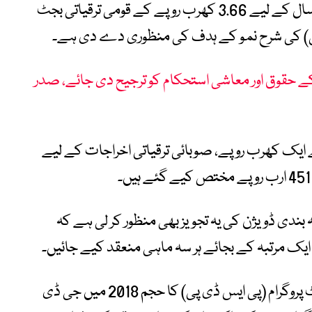
دیتے ہوئے بتایا کہ این ای سی نے آئندہ مالی سال کے لیے 3.66 کھرب روپے کے قومی ترقیاتی بجٹ
 حقوق اور معاشی استحکام کو ترجیح دی جائے، صدر
 لیے ایک کھرب روپے، صوبائی ترقیاتی اخراجات کے لیے
بندی ڈویژن کی یہ تجویز بھی منظور کر لی ہے کہ
ک مرتبہ کے بجائے ہر سہ ماہی منعقد کیے جائیں۔
وفاقی وزیر نے کہا کہ پبلک سیکٹر ڈویلپمنٹ پروگرام (پی ایس ڈی پی) کا حجم 2018 میں جی ڈی