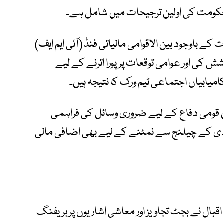
 حکومت کی اولین ترجیحات میں شامل ہے۔
باوجود بین الاقوامی مالیاتی فنڈ (آئی ایم ایف)
شش کی اور عوامی توقعات پر پورا اترنے کے لیے
میابیاں اجتماعی ٹیم ورک کا نتیجہ ہیں۔
 قومی دفاع کے لیے ضروری وسائل کی فراہمی
 کے چیلنج سے نمٹنے کے لیے بھی اضافی مالی
قبال نے بجٹ تجاویز اور معاشی اشاریوں پر بریفنگ