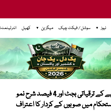
نیوز
سوشل / فیکٹ چیک
میگزین
کھیل
انٹرٹینمنٹ
این ای سی اجلاس: 3.66 کھرب روپے کے ترقیاتی بجٹ اور 4 فیصد شرح نمو
تحکام میں صوبوں کے کردار کا اعتراف