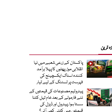
زہ ترین
پاکستان کے زرعی شعبے میں نیا
انقلابی موڑ، پھلوں کا پہلا برآمد
کنندہ اسٹاک ایکسچینج کی
فہرست پر لسٹنگ کے لیے تیار
پیٹرولیم مصنوعات کی قیمتوں کے
نئے فارمولے کے بعد خام تیل کتنا
سستا ہوا، پیٹرول اور ڈیزل کی
قیمتوں میں کتنی کمی آئی؟