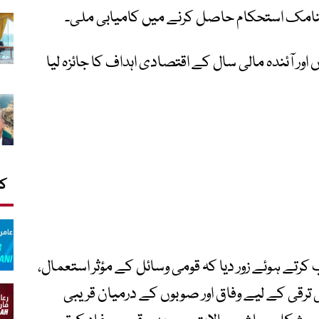
 اکنامک استحکام حاصل کرنے میں کامیابی ملی۔
ر آئندہ مالی سال کے اقتصادی اہداف کا جائزہ لیا
کا
تے ہوئے زور دیا کہ قومی وسائل کے مؤثر استعمال،
 ترقی کے لیے وفاق اور صوبوں کے درمیان قریبی