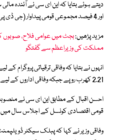
اور 4 فیصد مجموعی قومی پیداوار (جی ڈی پی) کی شرح نمو کے ہدف کی منظوری دے دی ہے۔
مزید پڑھیں:
بجٹ میں عوامی فلاح، صوبوں کے
مملکت کی وزیراعظم سے گفتگو
انہوں نے بتایا کہ وفاقی ترقیاتی پروگرام کے
2.21 کھرب روپے جبکہ وفاقی اداروں کے لیے 451 ارب روپے مختص کیے گئے ہیں۔
احسن اقبال کے مطابق این ای سی نے منصوبہ 
قومی اقتصادی کونسل کے اجلاس سال میں ای