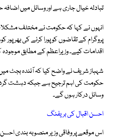
تبادلہ خیال جاری ہے اور وسائل میں اضافہ
انہوں نے کہا کہ حکومت نے مختلف مشکلات کے 
پروگرام کے تقاضوں کو پورا کرنے کی بھرپور کو
اقدامات کیے۔ وزیراعظم کے مطابق موجودہ کا
شہباز شریف نے واضح کیا کہ آئندہ بجٹ میں
حکومت کی اہم ترجیح ہے جبکہ دہشت گردی
وسائل درکار ہوں گے۔
احسن اقبال کی بریفنگ
اس موقعے پر وفاقی وزیر منصوبہ بندی احسن ا