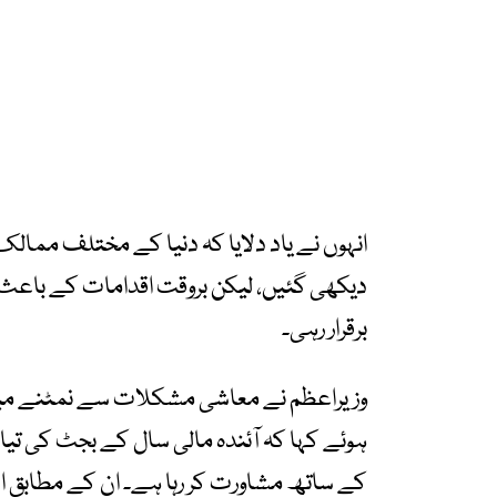
انہوں نے یاد دلایا کہ دنیا کے مختلف مما
دیکھی گئیں، لیکن بروقت اقدامات کے باعث
برقرار رہی۔
وزیراعظم نے معاشی مشکلات سے نمٹنے میں
ہوئے کہا کہ آئندہ مالی سال کے بجٹ کی ت
کے ساتھ مشاورت کر رہا ہے۔ ان کے مطابق ا