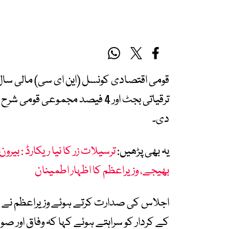
ترقیاتی بجٹ اور 4 فیصد مجموع
دی۔
یہ بھی پڑھیں:
بھیجے، وزیراعظم کا اظہار اطمینان
اجلاس کی صدارت کرتے ہوئے وزیراعظم نے
کے کردار کو سراہتے ہوئے کہا کہ وفاق اور