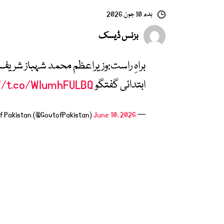
بدھ 10 جون 2026
بزنس ڈیسک
براہِ راست:وزیراعظم محمد شہباز شر
ابتدائی گفتگو
//t.co/WIumhFULBQ
June 10, 2026
— Government of Pakistan (@GovtofPakistan)