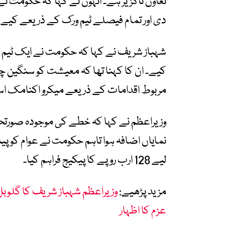
تعاون ناگزیر ہے۔ انہوں نے کہا کہ حکومت 
دی اور تمام فیصلے ٹیم ورک کے ذریعے کیے
شہباز شریف نے کہا کہ حکومت نے ایک ٹیم ک
کیے۔ ان کا کہنا تھا کہ معیشت کو سنگین چی
مربوط اقدامات کے ذریعے میکرو اکنامک اس
وزیراعظم نے کہا کہ خطے کی موجودہ صورتح
نمایاں اضافہ ہوا تاہم حکومت نے عوام کو 
لیے 128 ارب روپے کا پیکیج فراہم کیا۔
مزید پڑھیے:
وزیراعظم شہباز شریف کا گلوب
عزم کا اظہار