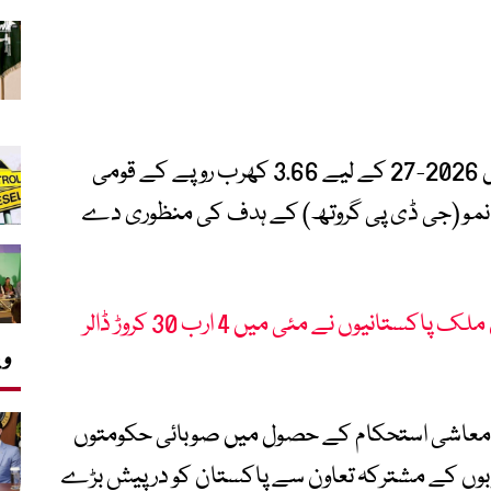
قومی اقتصادی کونسل (این ای سی) مالی سال 2026-27 کے لیے 3.66 کھرب روپے کے قومی
ی قومی شرح نمو (جی ڈی پی گروتھ) کے ہدف کی منظوری دے
ترسیلات زر کا نیا ریکارڈ : بیرون ملک پاکستانیوں نے مئی میں 4 ارب 30 کروڑ ڈالر
وی
 معاشی استحکام کے حصول میں صوبائی حکومتوں
 صوبوں کے مشترکہ تعاون سے پاکستان کو درپیش بڑے