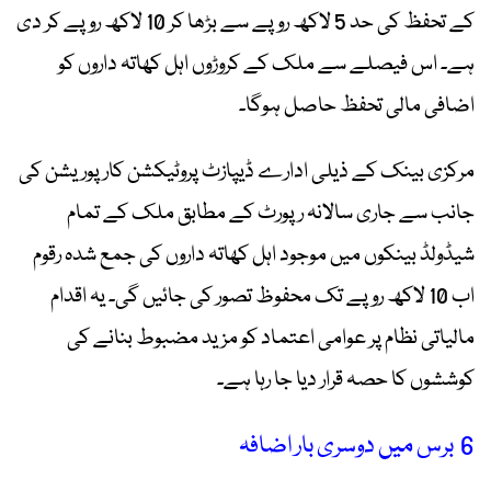
کے تحفظ کی حد 5 لاکھ روپے سے بڑھا کر 10 لاکھ روپے کر دی
ہے۔ اس فیصلے سے ملک کے کروڑوں اہل کھاتہ داروں کو
اضافی مالی تحفظ حاصل ہوگا۔
مرکزی بینک کے ذیلی ادارے ڈیپازٹ پروٹیکشن کارپوریشن کی
جانب سے جاری سالانہ رپورٹ کے مطابق ملک کے تمام
شیڈولڈ بینکوں میں موجود اہل کھاتہ داروں کی جمع شدہ رقوم
اب 10 لاکھ روپے تک محفوظ تصور کی جائیں گی۔ یہ اقدام
مالیاتی نظام پر عوامی اعتماد کو مزید مضبوط بنانے کی
کوششوں کا حصہ قرار دیا جا رہا ہے۔
6 برس میں دوسری بار اضافہ