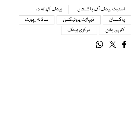
اسٹیٹ بینک آف پاکستان
بینک کھاتہ دار
پاکستان
ڈیپازٹ پروٹیکشن
سالانہ رپورٹ
کارپوریشن
مرکزی بینک