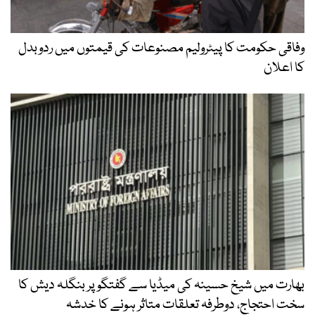
وفاقی حکومت کا پیٹرولیم مصنوعات کی قیمتوں میں ردوبدل
کا اعلان
بھارت میں شیخ حسینہ کی میڈیا سے گفتگو پر بنگلہ دیش کا
سخت احتجاج، دوطرفہ تعلقات متاثر ہونے کا خدشہ