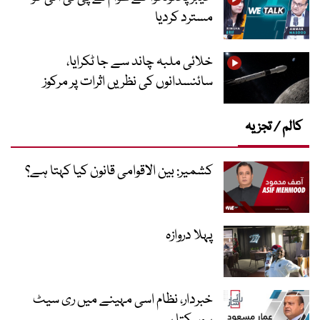
مسترد کردیا
خلائی ملبہ چاند سے جا ٹکرایا،
سائنسدانوں کی نظریں اثرات پر مرکوز
کالم / تجزیہ
کشمیر: بین الاقوامی قانون کیا کہتا ہے؟
پہلا دروازہ
خبردار، نظام اسی مہینے میں ری سیٹ