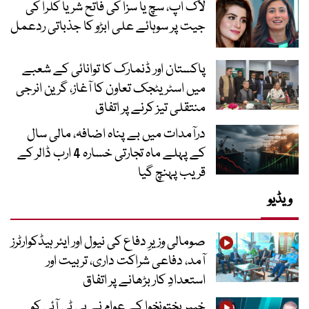
لاک اپ، سچ یا سزا کی فاتح شریا کلرا کی
جیت پر سوہائے علی ابڑو کا جذباتی ردعمل
پاکستان اور ڈنمارک کا توانائی کے شعبے
میں اسٹریٹجک تعاون کا آغاز، گرین انرجی
منتقلی تیز کرنے پر اتفاق
درآمدات میں بے پناہ اضافہ، مالی سال
کے پہلے ماہ تجارتی خسارہ 4 ارب ڈالر کے
قریب پہنچ گیا
ویڈیو
صومالی وزیرِ دفاع کی نیول اور ایئر ہیڈکوارٹرز
آمد، دفاعی شراکت داری، تربیت اور
استعدادِ کار بڑھانے پر اتفاق
خیبرپختونخوا کے عوام نے پی ٹی آئی کو