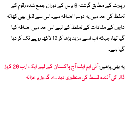
رپورٹ کے مطابق گزشتہ 6 برس کے دوران جمع شدہ رقوم کے
تحفظ کی حد میں یہ دوسرا اضافہ ہے۔ اس سے قبل بھی کھاتہ
داروں کے مفادات کے تحفظ کے لیے اس حد میں اضافہ کیا
گیا تھا، جبکہ اب اسے مزید بڑھا کر 10 لاکھ روپے تک کر دیا
گیا ہے۔
یہ بھی پڑھیں:
آئی ایم ایف آج پاکستان کے لیے ایک ارب 20 کروڑ
ڈالر کی آئندہ قسط کی منظوری دیدے گا، وزیر خزانہ