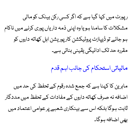
رپورٹ میں کہا گیا ہے کہ اگر کسی رکن بینک کو مالی
مشکلات کا سامنا ہو یا وہ اپنی ذمہ داریاں پوری کرنے میں ناکام
ہو جائے تو ڈیپازٹ پروٹیکشن کارپوریشن اہل کھاتہ داروں کو
مقررہ حد تک ادائیگی یقینی بناتی ہے۔
مالیاتی استحکام کی جانب اہم قدم
ماہرین کا کہنا ہے کہ جمع شدہ رقوم کے تحفظ کی حد میں
اضافہ نہ صرف کھاتہ داروں کے مفادات کے تحفظ میں مددگار
ثابت ہوگا بلکہ اس سے بینکاری شعبے پر عوامی اعتماد میں
بھی اضافہ ہوگا۔