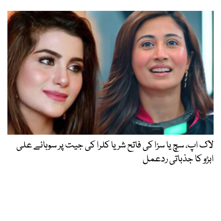
لاک اپ، سچ یا سزا کی فاتح شریا کلرا کی جیت پر سوہائے علی
ابڑو کا جذباتی ردعمل