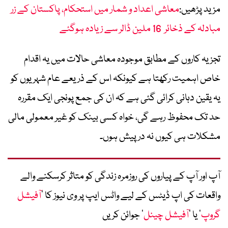
مزید پڑھیں:
معاشی اعداد و شمار میں استحکام، پاکستان کے زر
مبادلہ کے ذخائر 16 ملین ڈالر سے زیادہ ہوگئے
تجزیہ کاروں کے مطابق موجودہ معاشی حالات میں یہ اقدام
خاص اہمیت رکھتا ہے کیونکہ اس کے ذریعے عام شہریوں کو
یہ یقین دہانی کرائی گئی ہے کہ ان کی جمع پونجی ایک مقررہ
حد تک محفوظ رہے گی، خواہ کسی بینک کو غیر معمولی مالی
مشکلات ہی کیوں نہ درپیش ہوں۔
آپ اور آپ کے پیاروں کی روزمرہ زندگی کو متاثر کرسکنے والے
واقعات کی اپ ڈیٹس کے لیے واٹس ایپ پر وی نیوز کا ’
آفیشل
گروپ
‘ یا ’
آفیشل چینل
‘ جوائن کریں