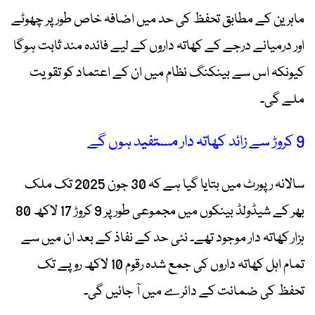
ماہرین کے مطابق تحفظ کی حد میں اضافہ خاص طور پر چھوٹے
اور درمیانے درجے کے کھاتہ داروں کے لیے فائدہ مند ثابت ہوگا
کیونکہ اس سے بینکنگ نظام میں ان کے اعتماد کو تقویت
ملے گی۔
9 کروڑ سے زائد کھاتہ دار مستفید ہوں گے
سالانہ رپورٹ میں بتایا گیا ہے کہ 30 جون 2025 تک ملک
بھر کے شیڈولڈ بینکوں میں مجموعی طور پر 9 کروڑ 17 لاکھ 80
ہزار کھاتہ دار موجود تھے۔ نئی حد کے نفاذ کے بعد ان میں سے
تمام اہل کھاتہ داروں کی جمع شدہ رقوم 10 لاکھ روپے تک
تحفظ کی ضمانت کے دائرے میں آ جائیں گی۔