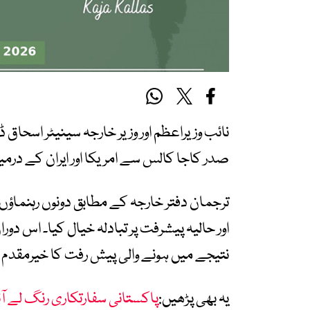
نائب وزیراعظم اور وزیر خارجہ سینیٹر اسحاق ڈا
صدر کاجا کالس سے امریکا اور ایران کے درم
ترجمان دفتر خارجہ کے مطابق دونوں رہنماؤں
اور حالیہ پیشرفت پر تبادلہ خیال کیا۔ اس 
نتیجے میں ہونے والی پیش رفت کا خیرمقدم ک
یہ بھی پڑھیں:
پاکستانی سفارتکاری رنگ لے آئ