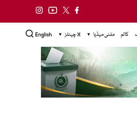
کالم
ملٹی میڈیا
X چینلز
English