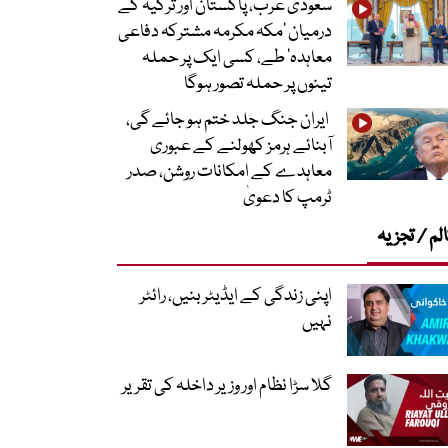
سعودی عرب، پاکستان اور ترکیہ کے
درمیان ’مکہ مکرمہ مشترکہ دفاعی
معاہدہ‘ طے، کسی ایک پر حملہ
تینوں پر حملہ تصور ہوگا
ایران جنگ جلد ختم ہو جائے گی،
آبنائے ہرمز کھولنے کے عبوری
معاہدے کے امکانات روشن، صدر
ٹرمپ کا دعویٰ
لم / تجزیہ
اپنی زندگی کے ایڈیٹر بنیں، رائٹر
نہیں
گلا سڑا نظام اور وزیر داخلہ کی تقریر