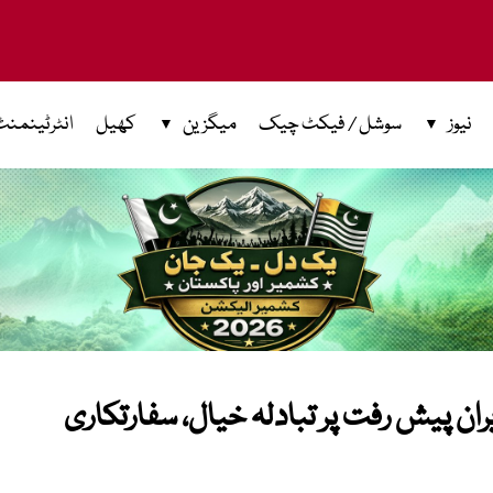
نیوز
سوشل / فیکٹ چیک
میگزین
کھیل
انٹرٹینمنٹ
ایران پیش رفت پر تبادلہ خیال، سفارتکاری