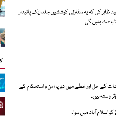
مید ظاہر کی کہ یہ سفارتی کوششیں جلد ایک پائیدار
 باعث بنیں گی۔
کا
ازعات کے حل اور خطے میں دیرپا امن و استحکام کے
ر راستہ ہیں۔