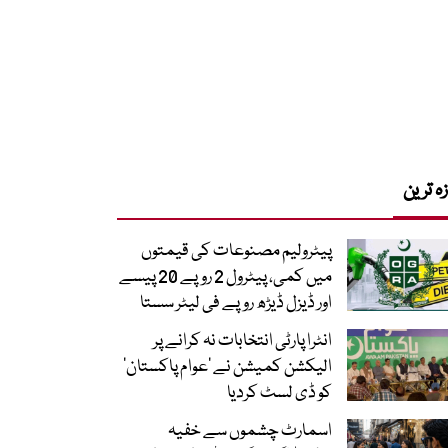
زہ ترین
پیٹرولیم مصنوعات کی قیمتوں
میں کمی، پیٹرول 2 روپے 20 پیسے
اور ڈیزل ڈیڑھ روپے فی لیٹر سستا
انٹرا پارٹی انتخابات نہ کرانے پر
الیکشن کمیشن نے ’عوام پاکستان‘
کو ڈی لسٹ کردیا
اسمارٹ چشموں سے خفیہ