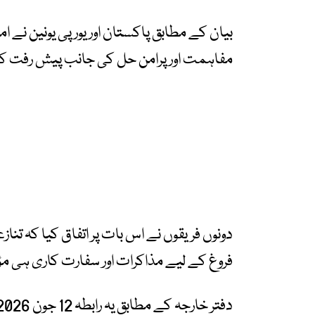
بیان کے مطابق پاکستان اور یورپی یونین نے ا
مفاہمت اور پرامن حل کی جانب پیش رفت کا
دونوں فریقوں نے اس بات پر اتفاق کیا کہ تن
فروغ کے لیے مذاکرات اور سفارت کاری ہی مؤث
دفتر خارجہ کے مطابق یہ رابطہ 12 جون 2026 کو اسلام آباد میں ہوا۔