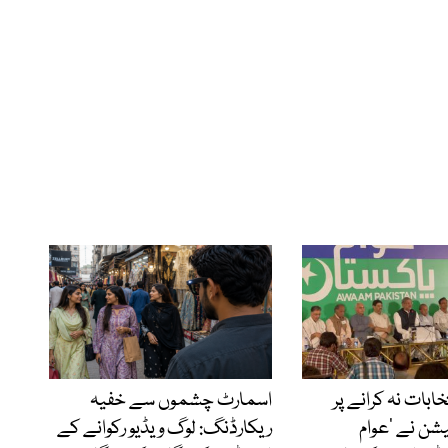
نتخابات نہ کرانے پر
اسمارٹ چشموں سے خفیہ
شن نے ’عوام
ریکارڈنگ: لوگ ویڈیو رکوانے کے