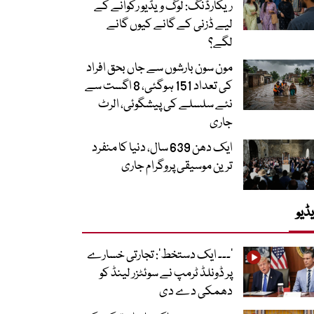
ریکارڈنگ: لوگ ویڈیو رکوانے کے
لیے ڈزنی کے گانے کیوں گانے
لگے؟
مون سون بارشوں سے جاں بحق افراد
کی تعداد 151 ہوگئی، 8 اگست سے
نئے سلسلے کی پیشگوئی، الرٹ
جاری
ایک دھن 639 سال، دنیا کا منفرد
ترین موسیقی پروگرام جاری
ڈیو
’۔۔۔ ایک دستخط‘: تجارتی خسارے
پر ڈونلڈ ٹرمپ نے سوئٹزر لینڈ کو
دھمکی دے دی