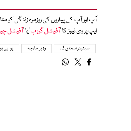
آپ اور آپ کے پیاروں کی روزمرہ زندگی کو 
ایپ پر وی نیوز کا ’
آفیشل گروپ
‘ یا ’
آفیشل چی
سینیٹر اسحاق ڈار
وزیر خارجہ
یورپی یو