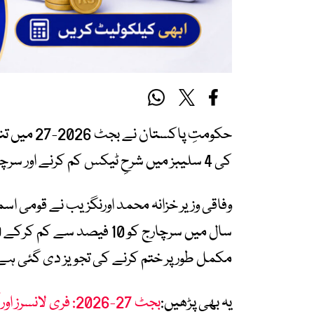
حکومتِ پاک
کی 4 سلیبز میں شرحِ ٹیکس کم کرنے اور سرچارج مکمل طور پر ختم کرنے کی تجویز دی ہے۔
وفاقی وزیر خزانہ محمد اورنگزیب نے قومی اس
مکمل طور پر ختم کرنے کی تجویز دی گئی ہے
یہ بھی پڑھیں:
بجٹ 27-2026: فری