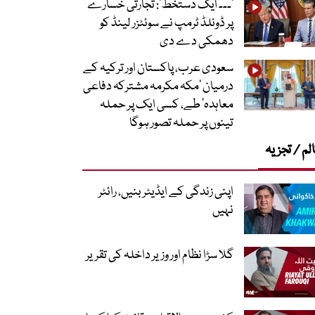
’۔۔۔ ایک دستخط‘: تجارتی خسارے
پر ڈونلڈ ٹرمپ نے سوئٹزر لینڈ کو
دھمکی دے دی
سعودی عرب، پاکستان اور ترکیہ کے
درمیان ’مکہ مکرمہ مشترکہ دفاعی
معاہدہ‘ طے، کسی ایک پر حملہ
تینوں پر حملہ تصور ہوگا
لم / تجزیہ
اپنی زندگی کے ایڈیٹر بنیں، رائٹر
نہیں
گلا سڑا نظام اور وزیر داخلہ کی تقریر