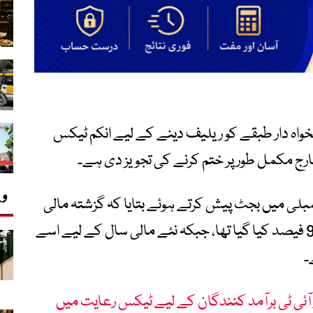
ستان نے بجٹ 2026-27 میں تنخواہ دار طبقے کو ریلیف دینے کے لیے انکم ٹیکس
وی
مبلی میں بجٹ پیش کرتے ہوئے بتایا کہ گزشتہ مالی
سال میں سرچارج کو 10 فیصد سے کم کرکے 9 فیصد کیا گیا تھا، جبکہ نئے مالی سال کے لیے اسے
۔
 لانسرز اور آئی ٹی برآمد کنندگان کے لیے ٹیکس رعایت میں