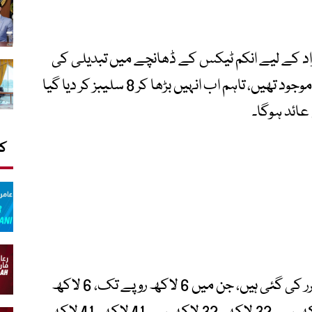
نخواہ دار افراد کے لیے انکم ٹیکس کے ڈھانچے میں تبدیلی کی
گئی ہے۔ گزشتہ سال کے بجٹ میں 6 سلیبز موجود تھیں، تاہم اب انہیں بڑھا کر 8 سلیبز کر دیا گیا
ائد ہوگا۔
کا
نئی ٹیکس سلیبز سالانہ آمدن کی بنیاد پر مقرر کی گئی ہیں، جن میں 6 لاکھ روپے تک، 6 لاکھ