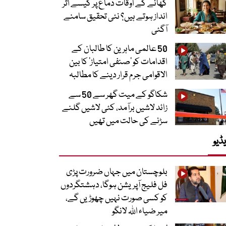
کھانے کے اوقات دماغ پر کیسے اثر
انداز ہوتے ہیں؟ نئی تحقیق سامنے
آگئی
50 عالمی ماہرین کا طالبان کے
اقدامات کو ’صنفی امتیاز‘ کا بین
الاقوامی جرم قرار دینے کا مطالبہ
شکاگو کے میت گھر سے 50 سے
زائد لاشیں برآمد، کئی لاشیں گلنے
سڑنے کی حالت میں تھیں
ڈیو
بلوچستان میں جہاں ضرورت پڑی
فل فلیج آپریشن ہوگا، دہشتگردوں
کو کسی صورت نہیں چھوڑیں گے،
میر ضیاء اللہ لانگو