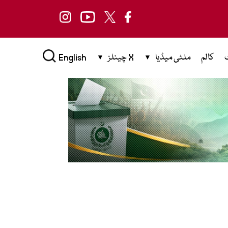
کالم
ملٹی میڈیا
X چینلز
English