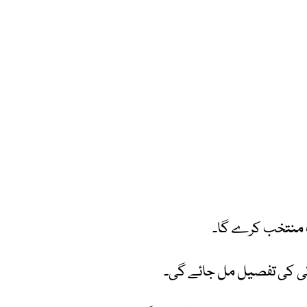
ب منتخب کرے گا۔
ٹوتی کی تفصیل مل جائے گی۔