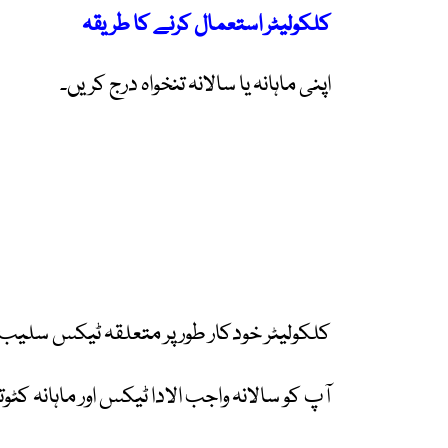
کلکولیٹر استعمال کرنے کا طریقہ
اپنی ماہانہ یا سالانہ تنخواہ درج کریں۔
کلکولیٹر خودکار طور پر متعلقہ ٹیکس سلی
آپ کو سالانہ واجب الادا ٹیکس اور ماہانہ ک