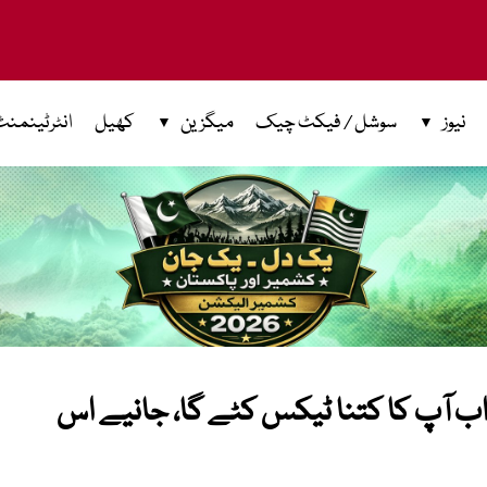
نیوز
سوشل / فیکٹ چیک
میگزین
کھیل
انٹرٹینمنٹ
پر ریلیف، اب آپ کا کتنا ٹیکس کٹے گا، جانیے اس