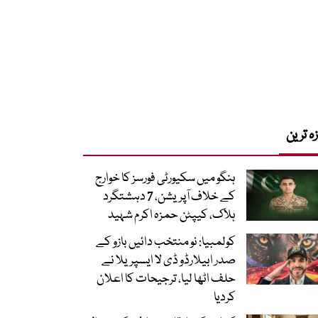
زہ ترین
ہنگو میں سکیورٹی فورسز کا خوارج
کے خلاف آپریشن، 7 دہشتگرد
ہلاک، کیپٹن حمزہ اکرم شہید
کولمبیا: نو منتخب دائیں بازو کے
صدر ابیلارڈو ڈی لا ایسپریلا نے
حلف اٹھا لیا، ترجیحات کا اعلان
کردیا