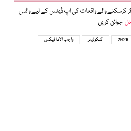
متاثر کرسکنے والے واقعات کی اپ ڈیٹس کے لیے واٹس
نل
‘ جوائن کریں
کلکولیٹر
واجب الادا ٹیکس