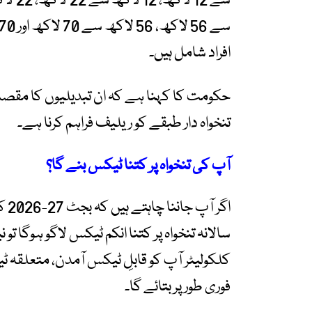
افراد شامل ہیں۔
حکومت کا کہنا ہے کہ ان تبدیلیوں کا مقصد م
تنخواہ دار طبقے کو ریلیف فراہم کرنا ہے۔
آپ کی تنخواہ پر کتنا ٹیکس بنے گا؟
اگر
سالانہ تنخواہ پر کتنا انکم ٹیکس لاگو ہوگا تو
کلکولیٹر آپ کو قابلِ ٹیکس آمدن، متعلقہ ٹی
فوری طور پر بتائے گا۔