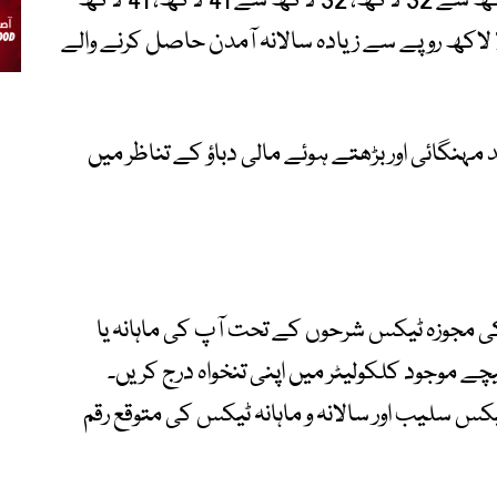
سے 12 لاکھ، 12 لاکھ سے 22 لاکھ، 22 لاکھ سے 32 لاکھ، 32 لاکھ سے 41 لاکھ، 41 لاکھ
سے 56 لاکھ، 56 لاکھ سے 70 لاکھ اور 70 لاکھ روپے سے زیادہ سالانہ آمدن حاصل کرنے والے
ہنگائی اور بڑھتے ہوئے مالی دباؤ کے تناظر میں
 آپ جاننا چاہتے ہیں کہ بجٹ 27-2026 کی مجوزہ ٹیکس شرحوں کے تحت آپ کی ماہانہ یا
 نیچے موجود کلکولیٹر میں اپنی تنخواہ درج کریں۔
کس سلیب اور سالانہ و ماہانہ ٹیکس کی متوقع رقم