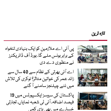
تازہ ترین
پی آئی اے ملازمین کو ایک بنیادی تنخواہ
کے برابر بونس ملے گا، بورڈ آف ڈائریکٹرز
نے منظوری دے دی
اے آئی بھرتی کے نظام سے 40 سال سے
زائد عمر کی خواتین متاثر؟ نوکری کی تلاش
میں نئے چیلنجز سامنے آ گئے
پاکستان کی سروسز ایکسپورٹس میں 19
فیصد اضافہ، آئی ٹی شعبہ نمایاں، تجارتی
خسارے میں بھی بڑی کمی