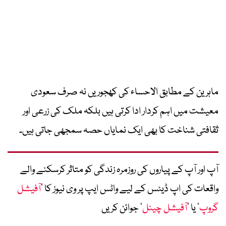
ماہرین کے مطابق الاحساء کی کھجوریں نہ صرف سعودی
معیشت میں اہم کردار ادا کرتی ہیں بلکہ ملک کی زرعی اور
ثقافتی شناخت کا بھی ایک نمایاں حصہ سمجھی جاتی ہیں۔
آپ اور آپ کے پیاروں کی روزمرہ زندگی کو متاثر کرسکنے والے
واقعات کی اپ ڈیٹس کے لیے واٹس ایپ پر وی نیوز کا ’
آفیشل
گروپ
‘ یا ’
آفیشل چینل
‘ جوائن کریں