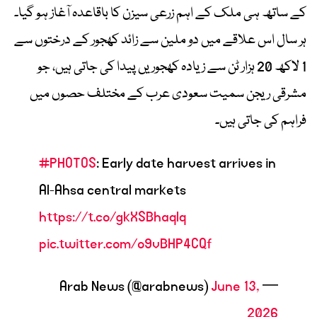
کے ساتھ ہی ملک کے اہم زرعی سیزن کا باقاعدہ آغاز ہو گیا۔
ہر سال اس علاقے میں دو ملین سے زائد کھجور کے درختوں سے
1 لاکھ 20 ہزار ٹن سے زیادہ کھجوریں پیدا کی جاتی ہیں، جو
مشرقی ریجن سمیت سعودی عرب کے مختلف حصوں میں
فراہم کی جاتی ہیں۔
#PHOTOS
: Early date harvest arrives in
Al-Ahsa central markets
https://t.co/gkXSBhaqlq
pic.twitter.com/o9vBHP4CQf
June 13,
— Arab News (@arabnews)
2026