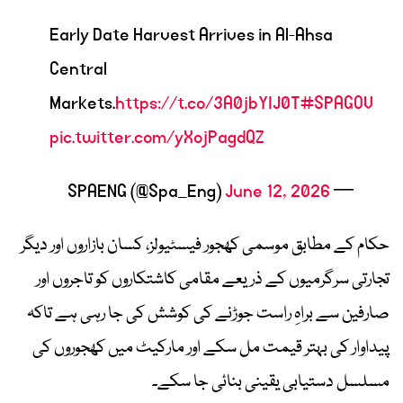
Early Date Harvest Arrives in Al-Ahsa
Central
Markets.
https://t.co/3A0jbYIJ0T
#SPAGOV
pic.twitter.com/yXojPagdQZ
June 12, 2026
— SPAENG (@Spa_Eng)
حکام کے مطابق موسمی کھجور فیسٹیولز، کسان بازاروں اور دیگر
تجارتی سرگرمیوں کے ذریعے مقامی کاشتکاروں کو تاجروں اور
صارفین سے براہِ راست جوڑنے کی کوشش کی جا رہی ہے تاکہ
پیداوار کی بہتر قیمت مل سکے اور مارکیٹ میں کھجوروں کی
مسلسل دستیابی یقینی بنائی جا سکے۔