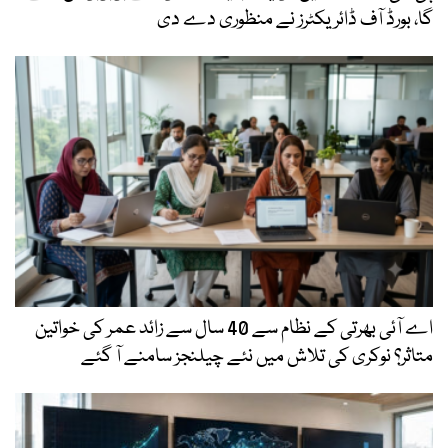
گا، بورڈ آف ڈائریکٹرز نے منظوری دے دی
اے آئی بھرتی کے نظام سے 40 سال سے زائد عمر کی خواتین
متاثر؟ نوکری کی تلاش میں نئے چیلنجز سامنے آ گئے