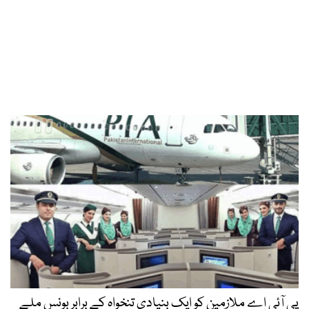
پی آئی اے ملازمین کو ایک بنیادی تنخواہ کے برابر بونس ملے