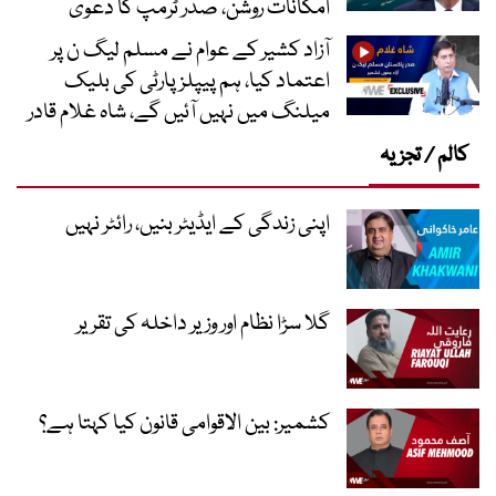
امکانات روشن، صدر ٹرمپ کا دعویٰ
آزاد کشیر کے عوام نے مسلم لیگ ن پر
اعتماد کیا، ہم پیپلز پارٹی کی بلیک
میلنگ میں نہیں آئیں گے، شاہ غلام قادر
کالم / تجزیہ
اپنی زندگی کے ایڈیٹر بنیں، رائٹر نہیں
گلا سڑا نظام اور وزیر داخلہ کی تقریر
کشمیر: بین الاقوامی قانون کیا کہتا ہے؟