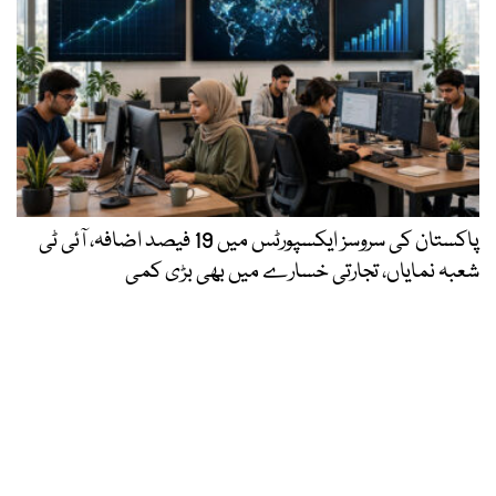
پاکستان کی سروسز ایکسپورٹس میں 19 فیصد اضافہ، آئی ٹی
شعبہ نمایاں، تجارتی خسارے میں بھی بڑی کمی