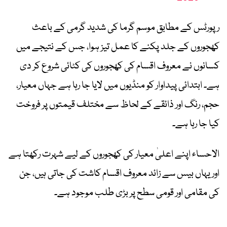
رپورٹس کے مطابق موسم گرما کی شدید گرمی کے باعث
کھجوروں کے جلد پکنے کا عمل تیز ہوا، جس کے نتیجے میں
کسانوں نے معروف اقسام کی کھجوروں کی کٹائی شروع کر دی
ہے۔ ابتدائی پیداوار کو منڈیوں میں لایا جا رہا ہے جہاں معیار،
حجم، رنگ اور ذائقے کے لحاظ سے مختلف قیمتوں پر فروخت
کیا جا رہا ہے۔
الاحساء اپنے اعلیٰ معیار کی کھجوروں کے لیے شہرت رکھتا ہے
اور یہاں بیس سے زائد معروف اقسام کاشت کی جاتی ہیں، جن
کی مقامی اور قومی سطح پر بڑی طلب موجود ہے۔