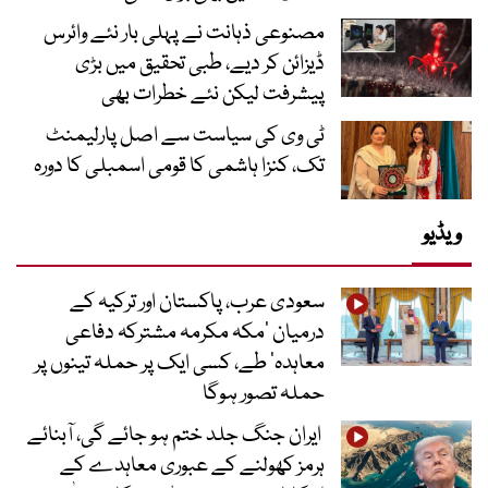
مصنوعی ذہانت نے پہلی بار نئے وائرس
ڈیزائن کر دیے، طبی تحقیق میں بڑی
پیشرفت لیکن نئے خطرات بھی
ٹی وی کی سیاست سے اصل پارلیمنٹ
تک، کنزا ہاشمی کا قومی اسمبلی کا دورہ
ویڈیو
سعودی عرب، پاکستان اور ترکیہ کے
درمیان ’مکہ مکرمہ مشترکہ دفاعی
معاہدہ‘ طے، کسی ایک پر حملہ تینوں پر
حملہ تصور ہوگا
ایران جنگ جلد ختم ہو جائے گی، آبنائے
ہرمز کھولنے کے عبوری معاہدے کے